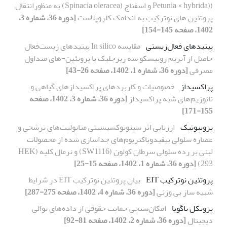
((Petunia × hybrida و اسفناج (Spinacia oleracea) به منظورانتقال
پروتئین های نوترکیب به اندامک کلروپلاست
[دوره 36، شماره 3،
1402، صفحه 145-154]
پپتیدهای فعال‌زیستی
مقایسه In silico پپتیدهای زیست‌فعال
حاصل از آنزیم روبیسکو سه ریزجلبک با پروتئین-های متداول
مصرفی
[دوره 36، شماره 1، 1402، صفحه 26-43]
پراکسیداز
خصوصیات و کاربردهای پراکسیدازهای گیاهی و
نانوزیم‌های شبه پراکسیداز
[دوره 36، شماره 3، 1402، صفحه
155-171]
پروبیوتیک
ارزیابی اثر سیتوتوکسیسیتی متابولیت‌های ترشحی و
عصاره سلولی بیفیدوباکتریوم‌های جداسازی شده از محصولات
لبنی بر رده سلولی سرطان کولون (SW1116) و نرمال کلیه (HEK
293)
[دوره 36، شماره 1، 1402، صفحه 15-25]
پروتئین نوترکیب EIT
بیان پروتئین نوترکیب EIT در شرایط
شبیه ساز بی وزنی
[دوره 36، شماره 4، 1402، صفحه 275-287]
پروتکل ناگویا
امکان‌سنجی حمایت حقوقی از داده‌های توالی
دیجیتال
[دوره 36، شماره 2، 1402، صفحه 81-92]