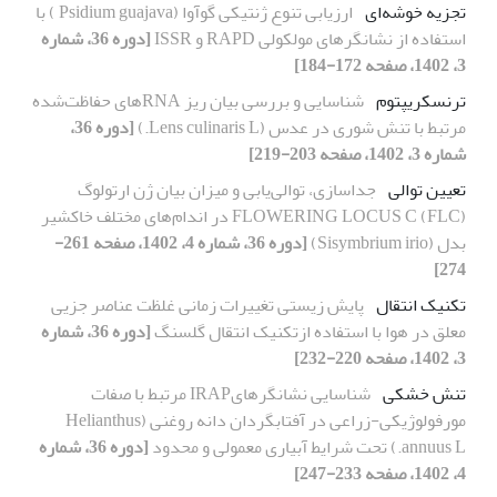
تجزیه خوشه‌ای
ارزیابی تنوع ژنتیکی گوآوا (Psidium guajava ) با
استفاده از نشانگرهای مولکولی RAPD و ISSR
[دوره 36، شماره
3، 1402، صفحه 172-184]
ترنسکریپتوم
شناسایی و بررسی بیان ریز RNA‌های حفاظت‌شده
مرتبط با تنش شوری در عدس (Lens culinaris L.)
[دوره 36،
شماره 3، 1402، صفحه 203-219]
تعیین توالی
جداسازی، توالی‌یابی و میزان بیان ژن ارتولوگ
(FLC) FLOWERING LOCUS C در اندام‌های مختلف خاکشیر
بدل (Sisymbrium irio)
[دوره 36، شماره 4، 1402، صفحه 261-
274]
تکنیک انتقال
پایش زیستی تغییرات زمانی غلظت عناصر جزیی
معلق در هوا با استفاده ازتکنیک انتقال گلسنگ
[دوره 36، شماره
3، 1402، صفحه 220-232]
تنش خشکی
شناسایی نشانگرهایIRAP مرتبط با صفات
مورفولوژیکی-زراعی در آفتابگردان دانه روغنی (Helianthus
annuus L.) تحت شرایط آبیاری معمولی و محدود
[دوره 36، شماره
4، 1402، صفحه 233-247]