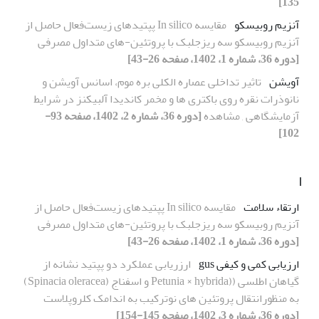
135]
آنزیم روبیسکو
مقایسه In silico پپتیدهای زیست‌فعال حاصل از
آنزیم روبیسکو سه ریزجلبک با پروتئین-های متداول مصرفی
[دوره 36، شماره 1، 1402، صفحه 26-43]
آویشن
تاثیر تداخلی عصاره الکلی بره موم، اسانس آویشن و
نانوذرات نقره روی باکتری ها و مخمر کاندیدا آلبیکنز در شرایط
آزمایشگاهی , مشاهده
[دوره 36، شماره 2، 1402، صفحه 93-
102]
ا
ارتقاء سلامت
مقایسه In silico پپتیدهای زیست‌فعال حاصل از
آنزیم روبیسکو سه ریزجلبک با پروتئین-های متداول مصرفی
[دوره 36، شماره 1، 1402، صفحه 26-43]
ارزیابی کمی و کیفی gus
ارزریابی عملکرد دو پپتید نشانه از
گیاهان اطلسی ((Petunia × hybrida و اسفناج (Spinacia oleracea)
به منظورانتقال پروتئین های نوترکیب به اندامک کلروپلاست
[دوره 36، شماره 3، 1402، صفحه 145-154]