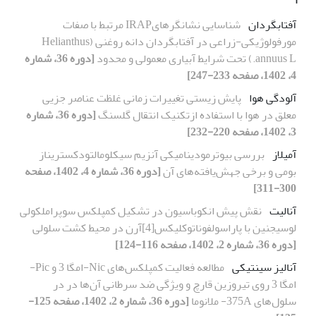
آفتابگردان
شناسایی نشانگرهایIRAP مرتبط با صفات
مورفولوژیکی-زراعی در آفتابگردان دانه روغنی (Helianthus
annuus L.) تحت شرایط آبیاری معمولی و محدود
[دوره 36، شماره
4، 1402، صفحه 233-247]
آلودگی هوا
پایش زیستی تغییرات زمانی غلظت عناصر جزیی
معلق در هوا با استفاده ازتکنیک انتقال گلسنگ
[دوره 36، شماره
3، 1402، صفحه 220-232]
آمیلاز
بررسی بیوترمودینامیکی آنزیم سیکلومالتودکستریناز
بومی و برخی جهش‌یافته‌های آن
[دوره 36، شماره 4، 1402، صفحه
300-311]
آنالیت
نقش پیش انکوباسیون در تشکیل کمپلکس سوپراملکولی
لوسیجنین با پاراسولفوناتوکلیکس[4]آرن در محیط کشت سلولی
[دوره 36، شماره 2، 1402، صفحه 116-124]
آنالیز سینتیکی
مطالعه فعالیت کمپلکس‌های Nic-امگا 3 و Pic-
امگا 3 روی تیروزین قارچ و ویژگی ضد سرطانی آن‌ها در در
سلول‌های 375A- ملانوما
[دوره 36، شماره 2، 1402، صفحه 125-