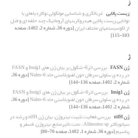
ز
زیست پالایی
غربالگری و شناسایی مولکولی نوکاردیاهای با
توانایی زیست پالایی هیدروکربنهای آروماتیک چند حلقه ای و فنل
از اکوسیستمهای مختلف ایران
[دوره 36، شماره 2، 1402، صفحه
103-115]
ژ
ژن FASN
بررسی اثر6-شگول بر بیان ژن های Insig1 و FASN
در رده ی سلولی سرطان خون لفنوبلاستی حاد Nalm-6
[دوره 36،
شماره 2، 1402، صفحه 136-144]
ژن Insig1
بررسی اثر6-شگول بر بیان ژن های Insig1 و FASN
در رده ی سلولی سرطان خون لفنوبلاستی حاد Nalm-6
[دوره 36،
شماره 2، 1402، صفحه 136-144]
ژن nifH
بررسی فعالیت تثبیت نیتروژن، بیان ژن nifH و رشد در
سیانوباکتر Aliinostoc sp.، تحت تاثیرمنابع نیتروژن، فسفر و
پتاسیم
[دوره 36، شماره 1، 1402، صفحه 70-80]