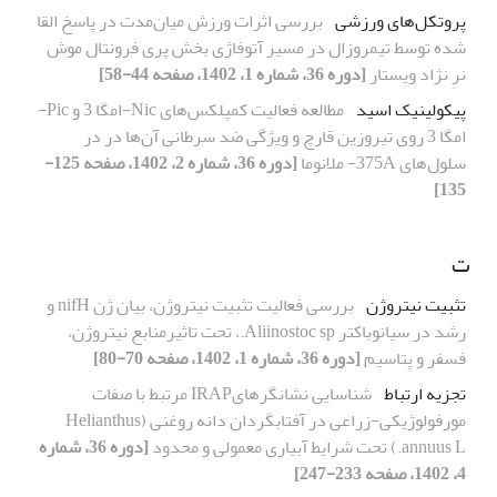
پروتکل‌های ورزشی
بررسی اثرات ورزش میان‌مدت در پاسخ القا
شده توسط تیمروزال در مسیر آتوفاژی بخش پری فرونتال موش
نرِ نژاد ویستار
[دوره 36، شماره 1، 1402، صفحه 44-58]
پیکولینیک اسید
مطالعه فعالیت کمپلکس‌های Nic-امگا 3 و Pic-
امگا 3 روی تیروزین قارچ و ویژگی ضد سرطانی آن‌ها در در
سلول‌های 375A- ملانوما
[دوره 36، شماره 2، 1402، صفحه 125-
135]
ت
تثبیت نیتروژن
بررسی فعالیت تثبیت نیتروژن، بیان ژن nifH و
رشد در سیانوباکتر Aliinostoc sp.، تحت تاثیرمنابع نیتروژن،
فسفر و پتاسیم
[دوره 36، شماره 1، 1402، صفحه 70-80]
تجزیه ارتباط
شناسایی نشانگرهایIRAP مرتبط با صفات
مورفولوژیکی-زراعی در آفتابگردان دانه روغنی (Helianthus
annuus L.) تحت شرایط آبیاری معمولی و محدود
[دوره 36، شماره
4، 1402، صفحه 233-247]