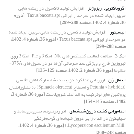
اگروباکتریوم ریزوژنز
افزایش تولید تاکسول در ریشه هایی
مویین ایجاد شده در سرخدار ایرانی (Taxus baccata.sp)
[دوره
36، شماره 4، 1402، صفحه 288-299]
الیسیتور
افزایش تولید تاکسول در ریشه هایی مویین ایجاد شده
در سرخدار ایرانی (Taxus baccata.sp)
[دوره 36، شماره 4، 1402،
صفحه 288-299]
امگا 3
مطالعه فعالیت کمپلکس‌های Nic-امگا 3 و Pic-امگا 3 روی
تیروزین قارچ و ویژگی ضد سرطانی آن‌ها در در سلول‌های 375A-
ملانوما
[دوره 36، شماره 2، 1402، صفحه 125-135]
انتقال ژن
ارزریابی عملکرد دو پپتید نشانه از گیاهان اطلسی
((Petunia × hybrida و اسفناج (Spinacia oleracea) به منظورانتقال
پروتئین های نوترکیب به اندامک کلروپلاست
[دوره 36، شماره 3،
1402، صفحه 145-154]
اندام‌زایی کشت درون‌شیشه‌ای
اثر ریزنمونه، نیتروپروساید و
سیلیکون در اندام‌زایی درون شیشه‌ای گوجه‌فرنگی
(Lycopersicon esculentum Mill.)
[دوره 36، شماره 4، 1402،
صفحه 248-260]