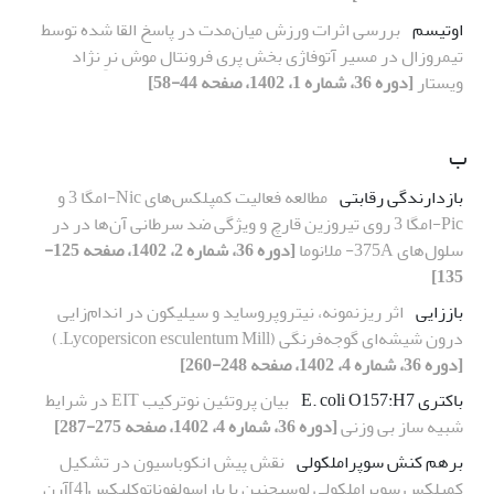
اوتیسم
بررسی اثرات ورزش میان‌مدت در پاسخ القا شده توسط
تیمروزال در مسیر آتوفاژی بخش پری فرونتال موش نرِ نژاد
ویستار
[دوره 36، شماره 1، 1402، صفحه 44-58]
ب
بازدارندگی رقابتی
مطالعه فعالیت کمپلکس‌های Nic-امگا 3 و
Pic-امگا 3 روی تیروزین قارچ و ویژگی ضد سرطانی آن‌ها در در
سلول‌های 375A- ملانوما
[دوره 36، شماره 2، 1402، صفحه 125-
135]
باززایی
اثر ریزنمونه، نیتروپروساید و سیلیکون در اندام‌زایی
درون شیشه‌ای گوجه‌فرنگی (Lycopersicon esculentum Mill.)
[دوره 36، شماره 4، 1402، صفحه 248-260]
باکتری E. coli O157:H7
بیان پروتئین نوترکیب EIT در شرایط
شبیه ساز بی وزنی
[دوره 36، شماره 4، 1402، صفحه 275-287]
برهم کنش سوپراملکولی
نقش پیش انکوباسیون در تشکیل
کمپلکس سوپراملکولی لوسیجنین با پاراسولفوناتوکلیکس[4]آرن