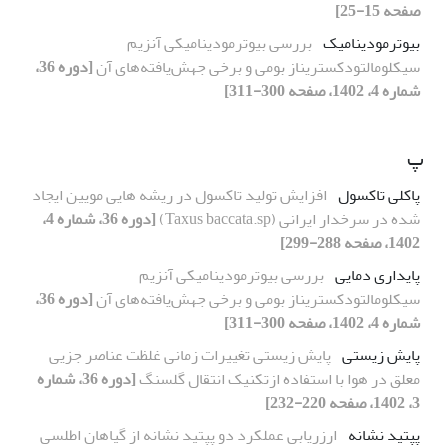
صفحه 15-25]
بیوترمودینامیک
بررسی بیوترمودینامیکی آنزیم
سیکلومالتودکستریناز بومی و برخی جهش‌یافته‌های آن
[دوره 36،
شماره 4، 1402، صفحه 300-311]
پ
پاکلی تاکسول
افزایش تولید تاکسول در ریشه هایی مویین ایجاد
شده در سرخدار ایرانی (Taxus baccata.sp)
[دوره 36، شماره 4،
1402، صفحه 288-299]
پایداری دمایی
بررسی بیوترمودینامیکی آنزیم
سیکلومالتودکستریناز بومی و برخی جهش‌یافته‌های آن
[دوره 36،
شماره 4، 1402، صفحه 300-311]
پایش زیستی
پایش زیستی تغییرات زمانی غلظت عناصر جزیی
معلق در هوا با استفاده ازتکنیک انتقال گلسنگ
[دوره 36، شماره
3، 1402، صفحه 220-232]
پپتید نشانه
ارزریابی عملکرد دو پپتید نشانه از گیاهان اطلسی