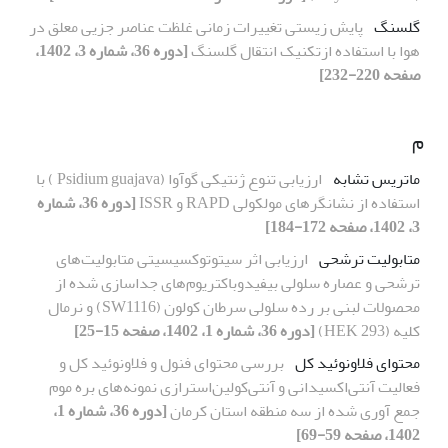
گلسنگ
پایش زیستی تغییرات زمانی غلظت عناصر جزیی معلق در
هوا با استفاده ازتکنیک انتقال گلسنگ
[دوره 36، شماره 3، 1402،
صفحه 220-232]
م
ماتریس تشابه
ارزیابی تنوع ژنتیکی گوآوا (Psidium guajava ) با
استفاده از نشانگرهای مولکولی RAPD و ISSR
[دوره 36، شماره
3، 1402، صفحه 172-184]
متابولیت ترشحی
ارزیابی اثر سیتوتوکسیسیتی متابولیت‌های
ترشحی و عصاره سلولی بیفیدوباکتریوم‌های جداسازی شده از
محصولات لبنی بر رده سلولی سرطان کولون (SW1116) و نرمال
کلیه (HEK 293)
[دوره 36، شماره 1، 1402، صفحه 15-25]
محتوای فلاونوئید کل
بررسی محتوای فنول و فلاونوئید کل و
فعالیت آنتی‌اکسیدانی و آنتی‌کولین‌استرازی نمونه‌های بره موم
جمع آوری شده از سه منطقه استان کرمان
[دوره 36، شماره 1،
1402، صفحه 59-69]