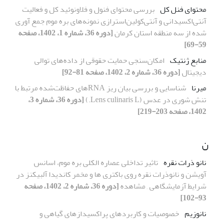
محتوای فنل کل
بررسی محتوای فنول و فلاونوئید کل و فعالیت
آنتی‌اکسیدانی و آنتی‌کولین‌استرازی نمونه‌های بره موم جمع آوری
شده از سه منطقه استان کرمان
[دوره 36، شماره 1، 1402، صفحه
59-69]
منابع ژنتیک
امکان‌سنجی حمایت حقوقی از داده‌های توالی
دیجیتال
[دوره 36، شماره 2، 1402، صفحه 81-92]
میرنا
شناسایی و بررسی بیان ریز RNA‌های حفاظت‌شده مرتبط با
تنش شوری در عدس (Lens culinaris L.)
[دوره 36، شماره 3،
1402، صفحه 203-219]
ن
نانو ذرات نقره
تاثیر تداخلی عصاره الکلی بره موم، اسانس
آویشن و نانوذرات نقره روی باکتری ها و مخمر کاندیدا آلبیکنز در
شرایط آزمایشگاهی , مشاهده
[دوره 36، شماره 2، 1402، صفحه
93-102]
نانوزیم
خصوصیات و کاربردهای پراکسیدازهای گیاهی و