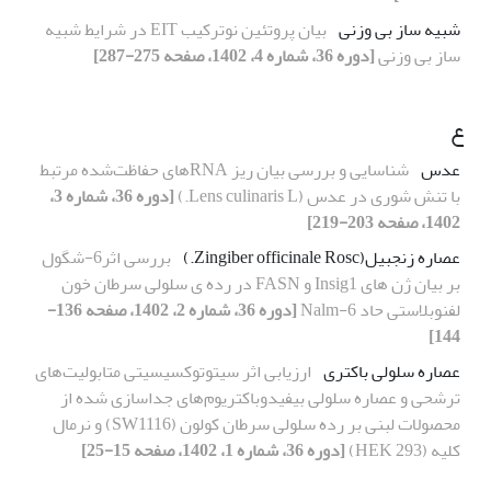
شبیه ساز بی وزنی
بیان پروتئین نوترکیب EIT در شرایط شبیه
ساز بی وزنی
[دوره 36، شماره 4، 1402، صفحه 275-287]
ع
عدس
شناسایی و بررسی بیان ریز RNA‌های حفاظت‌شده مرتبط
با تنش شوری در عدس (Lens culinaris L.)
[دوره 36، شماره 3،
1402، صفحه 203-219]
عصاره زنجبیل(Zingiber officinale Rosc.)
بررسی اثر6-شگول
بر بیان ژن های Insig1 و FASN در رده ی سلولی سرطان خون
لفنوبلاستی حاد Nalm-6
[دوره 36، شماره 2، 1402، صفحه 136-
144]
عصاره سلولی باکتری
ارزیابی اثر سیتوتوکسیسیتی متابولیت‌های
ترشحی و عصاره سلولی بیفیدوباکتریوم‌های جداسازی شده از
محصولات لبنی بر رده سلولی سرطان کولون (SW1116) و نرمال
کلیه (HEK 293)
[دوره 36، شماره 1، 1402، صفحه 15-25]