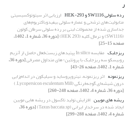
ر
رده سلولی SW1116 و HEK-293
ارزیابی اثر سیتوتوکسیسیتی
متابولیت‌های ترشحی و عصاره سلولی بیفیدوباکتریوم‌های
جداسازی شده از محصولات لبنی بر رده سلولی سرطان کولون
(SW1116) و نرمال کلیه (HEK 293)
[دوره 36، شماره 1، 1402،
صفحه 15-25]
ریزجلبک
مقایسه In silico پپتیدهای زیست‌فعال حاصل از آنزیم
روبیسکو سه ریزجلبک با پروتئین-های متداول مصرفی
[دوره 36،
شماره 1، 1402، صفحه 26-43]
ریزنمونه
اثر ریزنمونه، نیتروپروساید و سیلیکون در اندام‌زایی
درون شیشه‌ای گوجه‌فرنگی (Lycopersicon esculentum Mill.)
[دوره 36، شماره 4، 1402، صفحه 248-260]
ریشه های مویین
افزایش تولید تاکسول در ریشه هایی مویین
ایجاد شده در سرخدار ایرانی (Taxus baccata.sp)
[دوره 36،
شماره 4، 1402، صفحه 288-299]