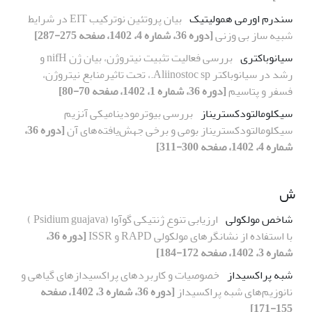
سندرم اورمی همولیتیک
بیان پروتئین نوترکیب EIT در شرایط
شبیه ساز بی وزنی
[دوره 36، شماره 4، 1402، صفحه 275-287]
سیانوباکتری
بررسی فعالیت تثبیت نیتروژن، بیان ژن nifH و
رشد در سیانوباکتر Aliinostoc sp.، تحت تاثیرمنابع نیتروژن،
فسفر و پتاسیم
[دوره 36، شماره 1، 1402، صفحه 70-80]
سیکلومالتودکستریناز
بررسی بیوترمودینامیکی آنزیم
سیکلومالتودکستریناز بومی و برخی جهش‌یافته‌های آن
[دوره 36،
شماره 4، 1402، صفحه 300-311]
ش
شاخص مولکولی
ارزیابی تنوع ژنتیکی گوآوا (Psidium guajava )
با استفاده از نشانگرهای مولکولی RAPD و ISSR
[دوره 36،
شماره 3، 1402، صفحه 172-184]
شبه پراکسیداز
خصوصیات و کاربردهای پراکسیدازهای گیاهی و
نانوزیم‌های شبه پراکسیداز
[دوره 36، شماره 3، 1402، صفحه
155-171]