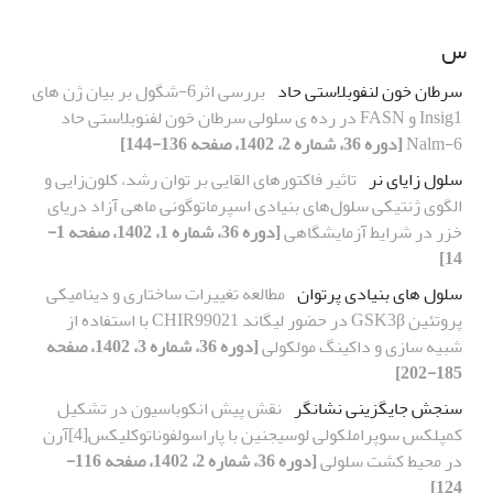
س
سرطان خون لنفوبلاستی حاد
بررسی اثر6-شگول بر بیان ژن های
Insig1 و FASN در رده ی سلولی سرطان خون لفنوبلاستی حاد
Nalm-6
[دوره 36، شماره 2، 1402، صفحه 136-144]
سلول زایای نر
تاثیر فاکتور‌های القایی بر توان رشد، کلون‌زایی و
الگوی ژنتیکی سلول‌های بنیادی اسپرماتوگونی ماهی آزاد دریای
خزر در شرایط آزمایشگاهی
[دوره 36، شماره 1، 1402، صفحه 1-
14]
سلول های بنیادی پرتوان
مطالعه تغییرات ساختاری و دینامیکی
پروتئین GSK3β در حضور لیگاند CHIR99021 با استفاده از
شبیه سازی و داکینگ مولکولی
[دوره 36، شماره 3، 1402، صفحه
185-202]
سنجش جایگزینی نشانگر
نقش پیش انکوباسیون در تشکیل
کمپلکس سوپراملکولی لوسیجنین با پاراسولفوناتوکلیکس[4]آرن
در محیط کشت سلولی
[دوره 36، شماره 2، 1402، صفحه 116-
124]