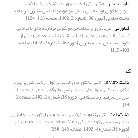
فلورسانس
نقش پیش انکوباسیون در تشکیل کمپلکس
سوپراملکولی لوسیجنین با پاراسولفوناتوکلیکس[4]آرن در محیط
کشت سلولی
[دوره 36، شماره 2، 1402، صفحه 116-124]
فیلوژنی
غربالگری و شناسایی مولکولی نوکاردیاهای با توانایی
زیست پالایی هیدروکربنهای آروماتیک چند حلقه ای و فنل از
اکوسیستمهای مختلف ایران
[دوره 36، شماره 2، 1402، صفحه
103-115]
ک
کشت in vitro
تاثیر فاکتور‌های القایی بر توان رشد، کلون‌زایی و
الگوی ژنتیکی سلول‌های بنیادی اسپرماتوگونی ماهی آزاد دریای
خزر در شرایط آزمایشگاهی
[دوره 36، شماره 1، 1402، صفحه 1-
14]
کشت‌بافت
اثر ریزنمونه، نیتروپروساید و سیلیکون در اندام‌زایی
درون شیشه‌ای گوجه‌فرنگی (Lycopersicon esculentum Mill.)
[دوره 36، شماره 4، 1402، صفحه 248-260]