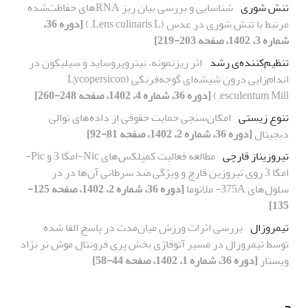
تنش ‌شوری
شناسایی و بررسی بیان ریز RNA‌های حفاظت‌شده
مرتبط با تنش شوری در عدس (Lens culinaris L.)
[دوره 36،
شماره 3، 1402، صفحه 203-219]
تنظیم‌کننده‌ی رشد
اثر ریزنمونه، نیتروپروساید و سیلیکون در
اندام‌زایی درون شیشه‌ای گوجه‌فرنگی (Lycopersicon
esculentum Mill.)
[دوره 36، شماره 4، 1402، صفحه 248-260]
تنوع زیستی
امکان‌سنجی حمایت حقوقی از داده‌های توالی
دیجیتال
[دوره 36، شماره 2، 1402، صفحه 81-92]
تیروزیناز قارچی
مطالعه فعالیت کمپلکس‌های Nic-امگا 3 و Pic-
امگا 3 روی تیروزین قارچ و ویژگی ضد سرطانی آن‌ها در در
سلول‌های 375A- ملانوما
[دوره 36، شماره 2، 1402، صفحه 125-
135]
تیمروزال
بررسی اثرات ورزش میان‌مدت در پاسخ القا شده
توسط تیمروزال در مسیر آتوفاژی بخش پری فرونتال موش نرِ نژاد
ویستار
[دوره 36، شماره 1، 1402، صفحه 44-58]
ح