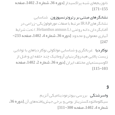
نانوزیم‌های شبه پراکسیداز
[دوره 36، شماره 3، 1402، صفحه
155-171]
نشانگرهای مبتنی بر رتروترنسپوزون
شناسایی
نشانگرهایIRAP مرتبط با صفات مورفولوژیکی-زراعی در
آفتابگردان دانه روغنی (Helianthus annuus L.) تحت شرایط
آبیاری معمولی و محدود
[دوره 36، شماره 4، 1402، صفحه 233-
247]
نوکاردیا
غربالگری و شناسایی مولکولی نوکاردیاهای با توانایی
زیست پالایی هیدروکربنهای آروماتیک چند حلقه ای و فنل از
اکوسیستمهای مختلف ایران
[دوره 36، شماره 2، 1402، صفحه
103-115]
و
واسرشتگی
بررسی بیوترمودینامیکی آنزیم
سیکلومالتودکستریناز بومی و برخی جهش‌یافته‌های آن
[دوره 36،
شماره 4، 1402، صفحه 300-311]