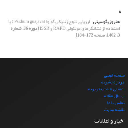
ه
هتروزیگوسیتی
ارزیابی تنوع ژنتیکی گوآوا (Psidium guajava ) با
استفاده از نشانگرهای مولکولی RAPD و ISSR
[دوره 36، شماره
3، 1402، صفحه 172-184]
صفحه اصلی
درباره نشریه
اعضای هیات تحریریه
ارسال مقاله
تماس با ما
نقشه سایت
اخبار و اعلانات