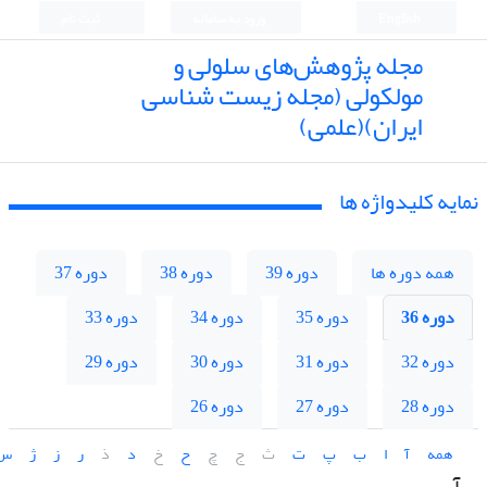
English
ورود به سامانه
ثبت نام
مجله پژوهش‌های سلولی و
مولکولی (مجله زیست شناسی
ایران)(علمی)
نمایه کلیدواژه ها
همه دوره ها
دوره 39
دوره 38
دوره 37
دوره 36
دوره 35
دوره 34
دوره 33
دوره 32
دوره 31
دوره 30
دوره 29
دوره 28
دوره 27
دوره 26
همه
آ
ا
ب
پ
ت
ث
ج
چ
ح
خ
د
ذ
ر
ز
ژ
س
آ