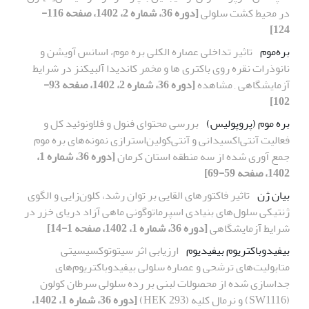
در محیط کشت سلولی
[دوره 36، شماره 2، 1402، صفحه 116-
124]
بره‌موم
تاثیر تداخلی عصاره الکلی بره موم، اسانس آویشن و
نانوذرات نقره روی باکتری ها و مخمر کاندیدا آلبیکنز در شرایط
آزمایشگاهی , مشاهده
[دوره 36، شماره 2، 1402، صفحه 93-
102]
بره موم (پروپولیس)
بررسی محتوای فنول و فلاونوئید کل و
فعالیت آنتی‌اکسیدانی و آنتی‌کولین‌استرازی نمونه‌های بره موم
جمع آوری شده از سه منطقه استان کرمان
[دوره 36، شماره 1،
1402، صفحه 59-69]
بیان ژن
تاثیر فاکتور‌های القایی بر توان رشد، کلون‌زایی و الگوی
ژنتیکی سلول‌های بنیادی اسپرماتوگونی ماهی آزاد دریای خزر در
شرایط آزمایشگاهی
[دوره 36، شماره 1، 1402، صفحه 1-14]
بیفیدوباکتریوم بیفیدیوم
ارزیابی اثر سیتوتوکسیسیتی
متابولیت‌های ترشحی و عصاره سلولی بیفیدوباکتریوم‌های
جداسازی شده از محصولات لبنی بر رده سلولی سرطان کولون
(SW1116) و نرمال کلیه (HEK 293)
[دوره 36، شماره 1، 1402،