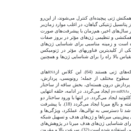
مکنش ژنی پیچیده‌ای کنترل می‌شوند، از این‌رو
 پتانسیل ژنتیکی گیاهان، در اغلب موارد زمان‌بر
ر سال‌های اخیر، هم‌زمان با پیشرفت‌های صورت
رهمکنشی و تنظیمی ژن‌های مؤثر در بروز صفات
ه است و زمینه مناسبی برای شناسایی ژن‌های
ی از کلیدی­ترین فناوری­های مؤثر در ژنومیکس
قیاس بالا راه را برای شناسایی ژن‌ها و همچنین
بکه‌های ژنی هستند
(64).
این کلاس از
های
RNA
در سطوح مختلف از جمله؛ رونویسی، پردازش،
ز پردازش درون هسته‌ای، بخش ساقه از ساختار
ایجاد می‌گردد. در ادامه، حلقه انتهایی
pre-miRNAs
کلئوتید ایجاد می‌گردد. در انتها با ورود ساختار دو
 و بالغ میرنا ایجاد می‌گردد
(18)
.
با پیشرفت
شد تا دسترسی به توالی‌ها، عملکرد، ویژگی‌ها و
 پیش‌بینی میرناها و ژن‌های هدف و تسهیل شبکه
برای شناسایی ژن‌های هدف میرنا در پژوهش‌های
یکس استفاده شده است
(32)
. سرعت بالا و مقرون