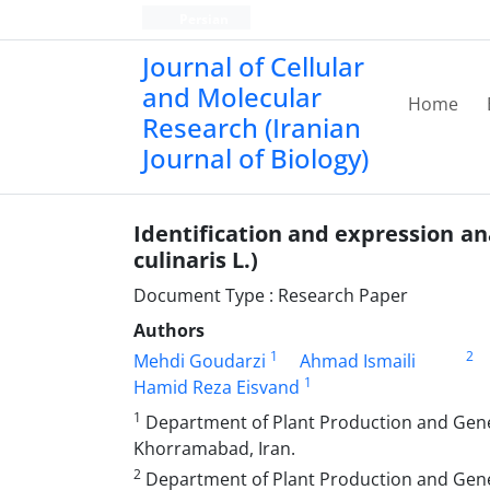
Persian
Journal of Cellular
and Molecular
Home
Research (Iranian
Journal of Biology)
Identification and expression ana
culinaris L.)
Document Type : Research Paper
Authors
1
2
Mehdi Goudarzi
Ahmad Ismaili
1
Hamid Reza Eisvand
1
Department of Plant Production and Geneti
Khorramabad, Iran.
2
Department of Plant Production and Geneti