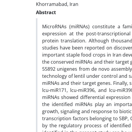
Khorramabad, Iran
Abstract
MicroRNAs (miRNAs) constitute a fami
expression at the post-transcriptiona
protein translation. Although thousan
studies have been reported on discoveri
important staple food crops in Iran dev
the conserved miRNAs and their target ge
55892 unigenes from de novo assembly 
technology of lentil under control and s
miRNAs and their target genes. Finally,
lcu-miR171, lcu-miR396, and lcu-miR390
miRNAs showed differential expression u
the identified miRNAs play an importan
growth, signaling and response to biotic
transcription factors belonging to SBP,
by the regulatory process of identifie