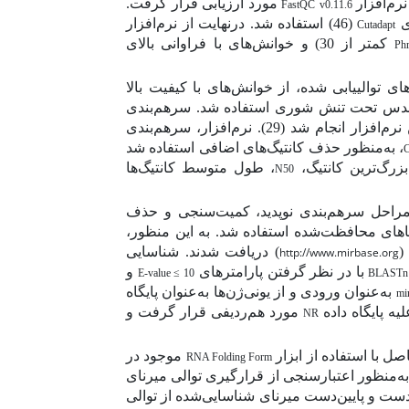
نرم‌افزار
مورد ارزیابی قرار گرفت.
FastQC
v0.11.6
ای
(46)
استفاده شد. درنهایت از نرم‌افزار
Cutadapt
کمتر از 30) و خوانش‌های با فراوانی بالای
Ph
ی توالی­یابی شده، از خوانش‌های با کیفیت بالا
ه عدس تحت تنش شوری استفاده شد. سرهم‌بندی
نرم‌افزار انجام شد
(29)
. نرم‌افزار، سرهم‌بندی
، به‌منظور حذف کانتیگ‌های اضافی استفاده شد
بزرگ‌ترین کانتیگ،
، طول متوسط کانتیگ‌ها
N50
م مراحل سرهم‌بندی نوپدید، کمیت‌سنجی و حذف
ناهای محافظت‌شده استفاده شد. به این منظور،
(
) دریافت شدند. شناسایی
http://www.mirbase.org
با در نظر گرفتن پارامترهای
و
E-value ≤ 10
BLASTn
به‌عنوان ورودی و از یونی‌ژن‌ها به‌عنوان پایگاه
mi
یه پایگاه داده ‌
مورد هم‌ردیفی قرار گرفت و
NR
صل با استفاده از ابزار
موجود در
RNA Folding Form
به‌منظور اعتبارسنجی از قرارگیری توالی میرنای
خود، یک ناحیه‌ی 100 نوکلئوتیدی در بالادست و پایین‌دست میرنای شناسایی‌شده از توالی