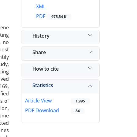
XML
PDF
975.54 K
gene
ting
History
, no
most
Share
tify
udy,
How to cite
cing
rved
Statistics
169,
fied
Article View
s of
1,995
ion,
PDF Download
84
some
cted
enes