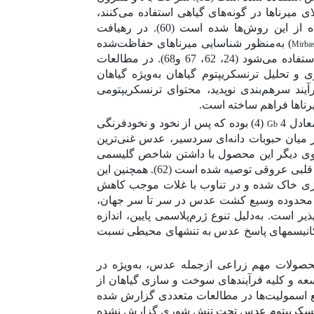
 میرناها در گونه‌های گیاهی استفاده می‌کنند،
ده از این روش‌ها شده است
(60)
. در رهیافت
) به‌منظور شناسایی میرناهای حفاظت‌شده
Mirba
استفاده می‌شود
(24، 62، 67 و68)
.
در مطالعات
ی و تحلیل ترنسکریپتوم گیاهان به‌ویژه گیاهان
آیند سرهم‌بندی نوپدید، محتوای ترنسکریپتومی
رناها فراهم ساخته است.
ادل 4
(4)
بوده که پس از
نخود و نخودفرنگی
Gb
ر میان حبوبات دانه‌ای سردسیر، عدس غنی‌ترین
ز سوی دیگر این محصول با داشتن شاخص گلیسمی
های قلبی عروقی توصیه شده است
(62)
. همچنین این
یزی خاک شده و در تناوب با غلات موجب کاهش
ه محدوده وسیع کشت عدس در سر تا سر جهان،
ر است. به‌دلیل تنوع ژرم‌پلاسمی پایین، اندازه
کانیسم­های پاسخ عدس به تنش­های محیطی نسبت
صولات مهم زراعی ازجمله عدس، به‌ویژه در
سعه و کلیه فرآیندهای سوخت و سازی گیاهان از
ع اسمولیت‌ها در مطالعات متعددی گزارش شده
ت ترنسکریپتوم عدس تحت تنش شوری گزارش نشده