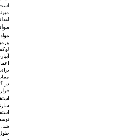
است
میرن
اهداف
مواد
مواد 
ورمی­
لوکس
آبیاری شدن
اعما
دو گر
قرار دا
استخ
سازند
استفاده ا
توس
شد. در نهایت از 8 نمونه با 
طول150جفت‌باز صورت گرف