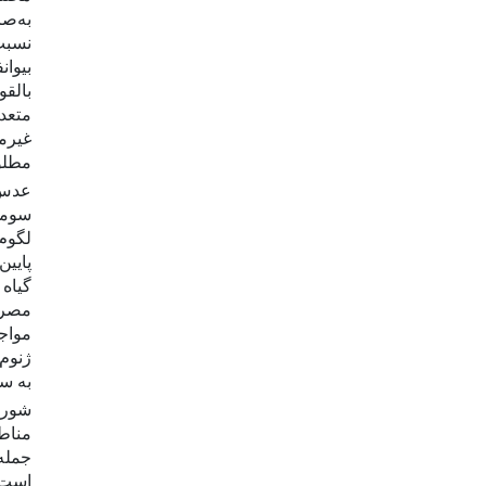
به‌صر
نسبت
بیوان
بالقو
متعد
غیرم
مطلو
عدس ز
سومی
لگوم
پایین
گیاه
مصرف
مواجه
ژنوم 
به سا
شوری
مناط
جمله
است (1، 20، 28، 1