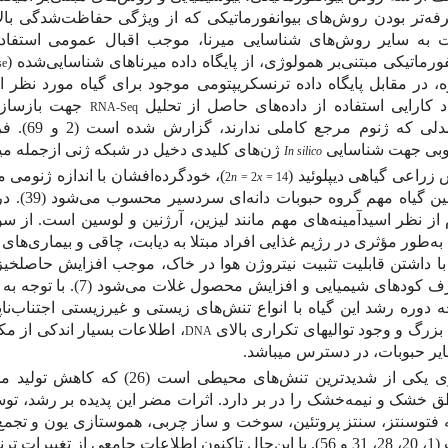
فه‌تر بودن روش‌های بیوانفورماتیکی که از ویژگی حفاظت‌شدگی بالای
 به سایر روش‌های شناسایی میرنا، موجب اقبال عمومی استفا
فورماتیکی مبتنی‌بر همولوژی، از پایگاه داده میرناهای شناسایی‌شده (
se
ه، در مقابل پایگاه داده ترنسکریپتومی موجود برای گیاه مورد نظر 
د کارایی استفاده از داده‌های حاصل از تحلیل
جهت
بازساز
RNA-Seq
دلی که ژنوم مرجع کاملی ندارند، گزارش شده است
(2 و 69)
. فر
بی جهت شناسایی
ژن‌های کلیدی دخیل در شبکه ژنی ازجمله می
In silico
راعی گیاهی دیپلوئید (
)، خودگرده‌افشان با اندازه ژنومی مع
2
n
= 2
x
= 14
ن گیاه مهم گروه حبوبات دانه‌ای سردسیر محسوب می‌شود
(39)
. د
 از نظر اسیدآمینه‌های مهم مانند لیزین، آرژنین و لوسین است. ا
 به‌طور مؤثری در رژیم غذایی افراد مبتلا به دیابت، چاقی و بیماری‌
 با داشتن قابلیت تثبیت نیتروژن هوا در خاک، موجب افزایش حاصلخ
 کودهای شیمیایی و افزایش محصول غلات می‌شود
(7)
.
با توجه ب
 دوره رشد این گیاه با انواع تنش‌های زیستی و غیرزیستی اجتناب‌ناپذی
بزرگ و وجود توالی­های تکراری بالای
، اطلاعات بسیار اندکی از م
DNA
یر حبوبات، در دسترس می­باشد.
 یکی از شدیدترین تنش‌های محیطی است
(26)
که کاهش تولید مح
ق خشک و نیمه‌خشک را در بر دارد. اثرات مضر این پدیده بر رشد، تو
 فتوسنتز، سنتز پروتئین، سوخت و ساز چربی، هموستازی یون و تجم
3 و 56)
.
با این‌حال تاکنون اطلاعات جامعی از تغییرا