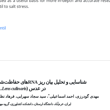
used as a useful basis for more in-depth and accurate rese
l to salt stress.
ntil
شناسایی
و تحلیل بیان ریز
‌های
حفاظت‌شده
RNA
در
عدس (
.
Lens culinaris
*
مهدی گودرزی، احمد اسماعیلی
، سید سجاد سهرابی، فرهاد نظر
ایران، خرم‌آباد، دانشگاه لرستان، دانشکده کشاورزی، گروه مه