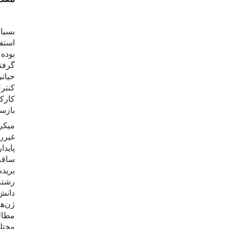
بسیار
استفا
بوده 
گرفت
حیات
کنتر
کارکر
بازس
میک
غیرر
پایدا
ساق
بریده
رشته
دانش 
ژن‌ه
مطال
مختل