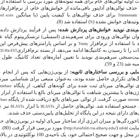
 اولیه توالی‌های خام برای همه نمونه‌های مورد بررسی با استفاده از 
حذف توالی‌های آداپتور باقی‌مانده از خوانش‌های خام، از نرم‌افزاره
برای حذف توالی‌های با کیفیت پایین (با میانگین
red score
Trimmomatic
وتیدهای خوانش نشده (
) استفاده شد
(8)
.
N
‌بندی نوپدید خوانش‌های پردازش شده:
پس از فرآیند پردازش داده‌ها
نوان توالی‌های ورودی برای سرهم‌بندی (اسمبلی) ترنسکریپتوم گیا
د با استفاده از نرم‌افزار
و بر اساس پارامترهای پیش‌فرض این 
Trinity
 را تا رسیدن به کانتیگ‌ها ادامه می‌دهد. از بسته نرم‌افزاری
CD-Hit-EST
ت‌­سنجی سرهم‌بندی نوپدید با تعیین آماره‌های تعداد کانتیگ، طول 
به­ شد
(23 و 59)
.
ایی و بررسی ساختارهای ثانویه:
از یونی‌ژن‌هایی که پس از انجا
یگ‌های تکراری حاصل شده بودند، به‌عنوان منبعی برای شناسایی میر
ی توالی‌های میرنای ثبت شده برای گونه‌های گیاهی، از پایگاه
mirbase
ژن‌های با بیشترین شباهت با توالی‌های میرنای بالغ با استفاده از ابزار
صورت گرفت. از توالی میرناهای بالغ دریافت شده از پایگاه
rbase
mismat
 جستجو استفاده شد. توالی‌های حاصل از
با ابزار
نیز عل
BLASTx
BLASTn
‌های دارای نتیجه در این پایگاه از تحلیل‌های پایین‌دستی حذف شدند.
اخوردگی‌ها و میزان انرژی آزاد ساختار میرنای اولیه در یونی‌ژن‌های حا
ایت
(
) مورد بررسی قرار گرفت
(80)
. 
http://unafold.rna.albany.edu/
mfold
بالغ در محل و جهت صحیح احتمالی 