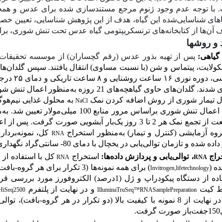
.
با توجه عدم وجود ژنوم مرجع مستندسازی شده برای عدس و همچ
اهای شناسایی‌شده این گیاه، هدف از این پژوهش شناسایی، تعیین خ
 آن‌ها از کتابخانه‌های ترنسکریپتومی گیاه عدس تحت تنش شوری، برای 
 و روشها
گیاهی
:
پس از تهیه بذ
و
ر عدس (رقم گچساران) از موسسه تحقیقات
کولایت، پیت­ماس و شن (با نسبت مساوی) انتقال یافتند. سپس گلدان‌
ی، دوره نوری
۱۶
ساعت روشنایی و ۸ ساعت تاریکی و دمای
۲۵
درجه
د. گلدان‌های حاوی گیاهچه‌های 21 روزه به‌منظور اعمال تنش شوری به دو گروه تیمار و
ل تیمار شوری از روش اضافه کردن نمک
به محلول غذایی نیم‌هوگ
NaCl
ممانعت از تجمع نمک هر 2 تا 3 روز یک‌بار آبشویی صورت گر
وه آزمایشی (کنترل و تیمار) به‌‌منظور استخراج
کل، نمونه‌بردا
RNA
ده شده و تازمان توالی‌یابی در یخچال با دمای 80- سانتی‌گراد نگهداری شدند.
راج
،
توالی‌یابی و پردازش داده‌ها:
استخراج
کل
با استفاده از
RNA
RNA
ه (
)
برای همه نمونه‌ها (3 تکرار برای هر گروه-بافت)
Invitrogen,lifetechnology
ز دستگاه پیکودراپ و ژل (1درصد) الکتروفورز مورد بررسی قرار گرفت.
ط کیت
و در نهایت از پلتفرم
aHiSeq2500
IlluminaTruSeq™RNASamplePreparation
کیفیت بالا (دو تکرار در هر گروه-بافت)، توالی‌یابی به صورت از دو سو خوانش (
ت.