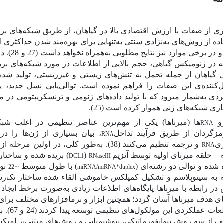
ی از صفات با ارزش اقتصادی بالا در گیاهان، از طریق شبکه‌های بره
ده از روش‌های به‌نژادی سنتی به‌تنهایی برای بهره‌مند شدن حداکثری از
و در برخی موارد نیز نتایج مطلوبی
به‌همراه نخواهد داشت
(27 و 28)
. د
ه در ژنومیکس گیاهی، حجم بالایی از اطلاعات در مورد شبکه‌های ب
ی گیاهان از جمله تحمل به تنش‌های زیستی و غیرزیستی، تولید شد
ل‌کننده‌ی این صفات را فراهم نموده است. توالی‌یابی نسل جدید، یک
دی به‌شمار می­رود که با تولید داده‌های ژنومی و ترنسکریپتومی در م
ازی شبکه‌های ژنی هموار کرده است
(25)
.
رو
‌ها (میرناها) یکی از مهم‌ترین عناصر تنظیمی در اغلب ش
RNA
مزگردان از طریق فرآیند تداخل
، بیان بسیاری از ژن‌ها را 
RNA
ری
و ترجمه تنظیم می‌کنند
(38).
به‌طور کلی، در اولین مرحله ا
RNA
ه
–
حلقه میرنای اولیه توسط آنزیم
(
)
بریده ‌شده و ساختار
DCL1
RNaseIII
‌ شده و توالی دو رشته‌ای (
) با طول متوسط
نو
22
∼
miRNA/miRNA*duplex
 به سیتوپلاسم و تشکیل کمپلکس خاموشی القاء شده ساختار تک‌رشته
در رابطه با میرناها پایگاه‌های اطلاعات زیادی به‌صورت برخط ایجاد 
ای هدف میرناها آسان گردد؛
همچنین ابزار و نرم­افزارهای مختلف برای
عات عملکردی این مولکول‌های تنظیمی توسعه پیدا کردند
(24 و 67)
. 
ف از سه روش بیوانفورماتیکی، بیوشیمیایی و روش‌های مبتنی‌بر ام