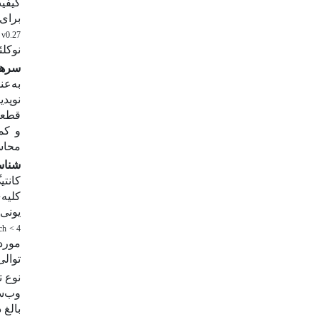
کیفیت
برای 
v0.27
نوکلئ
سرهم
به‌ع
نوپدی
قطعات
و کمی
محاس
شناس
کانت
کلیه‌
یونی‌
ch < 4
مورد
توالی
نوع ت
وب‌س