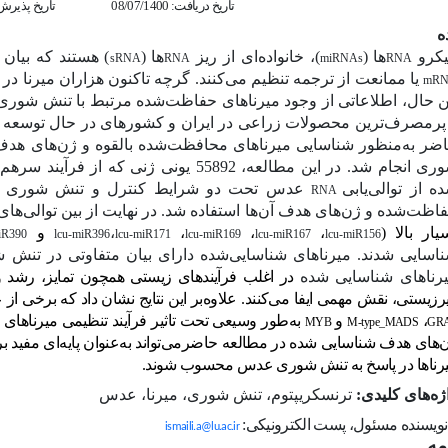
تاریخ دریافت: 08/07/1400
تاریخ پذیرش: 03/1401
ه
کرو
ها (
)، خانواده‌ای از ریز
ها (
) هستند که بیان
sRNA
RNA
miRNAs
RNA
یا ممانعت از ترجمه تنظیم می‌کنند. گرچه تاکنون هزاران میرنا د
mR
ن حال، اطلاعاتی از وجود میرناهای حفاظت‌شده مرتبط با تنش شور
پرمصرف‌ترین محصولات زراعی در ایران و کشورهای در حال توسعه 
ضر به‌منظور شناسایی میرناهای محافظت‌شده بالقوه و ژن‌های هدف
ری انجام شد.
در این مطالعه، 55892
یونی ژنی که
از فرآیند سرهم‌
ه از توالی‌یابی
عدس تحت دو شرایط کنترل و تنش شوری صو
RNA
اظت‌شده و ژن‌های هدف آن‌ها استفاده شد.
در نهایت از بین توالی‌های 
یار بالا (
،
،
،
،
و
iR390
lcu-miR396
lcu-miR171
lcu-miR169
lcu-miR167
lcu-miR156
اسایی شدند. میرناهای شناسایی‌شده دارای بیان متفاوتی در تنش‌ 
رناهای شناسایی شده
در اغلب فرآیندهای زیستی همچون تمایز، رشد و ن
رزیستی، نقش مهمی ایفا می‌کنند. علاوه
بر این نتایج نشان داد که برخی از
،
و
به‌طور وسیعی تحت تاثیر فرآیند تنظیمی میرناهای 
MYB
M-type_MADS
GR
‌های هدف شناسایی شده در مطالعه حاضرمی‌تواند به‌عنوان پایه‌ای مفید ب
رناها در پاسخ به تنش شوری عدس محسوب ‌شوند.
ژه‌های کلیدی:
ترنسکریپتوم، تنش ‌شوری، میرنا، عدس
نویسنده مسئول، پست الکترونیکی:
ismaili.a@lu.ac.ir
مه