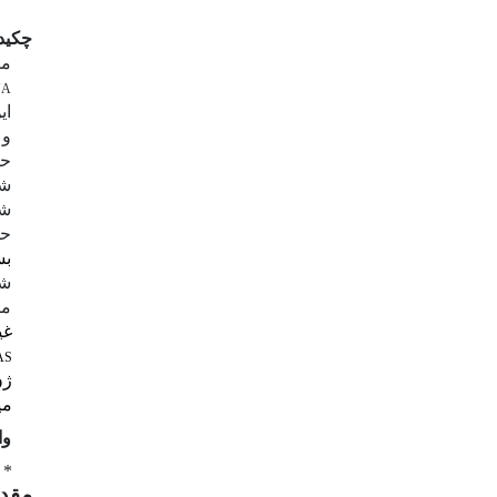
چکید
می
NA
ای
و 
حا
شو
شد
حف
بس
شن
می
غی
AS
ژن
می
وا
* 
مقد