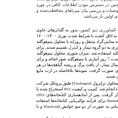
نین در دسترس نبودن اطلاعات کافی در مورد
صوصیات و بررسی بیان میرناهای محافظت‌شده و
اولین بار می‌باشد.
 کشاورزی دیم کشور،
بذور به
گلدان‌های حاوی
ها به اتاق کشت با شرایط شدت نوری
۱۴۰۰
-۱۲۰۰
 سانتی‌گراد منتقل و روزانه با محلول نیم‌هوگلند
کنترل
تقسیم شدند.
برای
لند استفاده شد. میزان شوری محلول نیم‌هوگلند
برای اعمال تنش شوری براساس مرور منابع 100 میلی‌مولار تعیین شد. به‌مدت 7 روز آبیاری با نیم‌هوگلند شور انجام و برای
فت. پس از اعمال تیمار، از بافت برگ و ریشه گیا‌هچه‌ها در هر
ری صورت گرفت. نمونه‌ها بلافاصله در ازت مایع
 محلول ترایزول (
) طبق پروتکل شرکت
Trizolreagent
انجام شد. کمیت و کیفیت
استخراج شده با
RNA
پس از آماده­سازی کتابخانه‌های
cDNA
برای فرآیند توالی‌یابی کتابخانه‌ها استفاده
Illumin
) و با
Paired-end