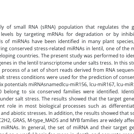
ly of small RNA (sRNA) population that regulates the 
l levels by targeting mRNAs for degradation or by inhibi
ds of miRNAs have been identified in many plant species
ng conserved stress-related miRNAs in lentil, one of the 
eloping countries. The present study was performed to iden
nes in the lentil transcriptome under salts tress. In this st
process of a set of short reads derived from RNA sequen
alt stress conditions were used for the prediction of conse
 six potentials miRNAsnamedlcu-miR156, lcu-miR167, lcu-miR
 belong to six conserved families were identified. Identi
nder salt stress. The results showed that the target gene
t role in most biological processes such as differentiat
 and abiotic stresses. In addition, the results showed that 
 C2H2, GRAS, M-type_MADS and MYB families are widely affe
d miRNAs. In general, the set of miRNA and their target g