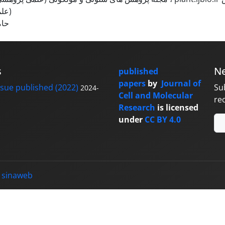
(عل
حام
s
Ne
published
papers
by
Journal of
sue published (2022)
Su
2024-
Cell and Molecular
re
Research
is licensed
under
CC BY 4.0
y
sinaweb