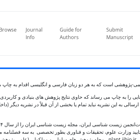
Browse
Journal
Guide for
Submit
Info
Authors
Manuscript
ی-پژوهشی است که به هر دو زبان فارسی و انگلیسی اقدام به چاپ مق
هایی را به چاپ می رساند که حاوی نتایج پژوهش های بنیادی و کارب
سالی به این نشریه نباید تمام یا بخشی از آن قبلاً در نشریه دیگر (د
ت
انجمن زیست شناسی ایران، مجله زیست شناسی ایران را از سال ۱۳۷۴ بصورت فصلنامه و بطور مرتب منتشر می کند.
امه زیست شناسی ایران از سال ۱۳۹۲ با تایید وزارت علوم، تحقیقات و فناوری بطور تخصصی به سه ف
س
plant.ijbio.ir
، مجله پژوهش های سلولی و مولکولی (علمی پژوهشی