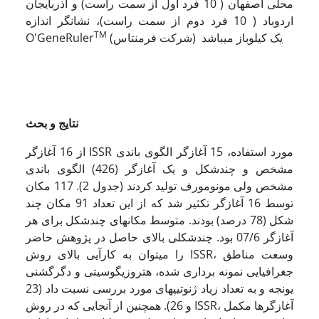
محلی اصفهان ( 10 فرد اول از سمت راست) و آذربایجان
اردوباد ( 10 فرد دوم از سمت راست)، نشانگر اندازه
TM
(شرکت فرمنتاس) یک کیلوباز می­باشد
O'GeneRuler
نتایج و بحث
از 16 آغازگر ISSR مورد استفاده، 15 آغازگر الگوی باندی
مشخص و چندشکل و یک آغازگر (426) الگوی باندی
مشخص ولی مونومورف تولید کردند­ (جدول 2).
117 مکان
توسط 16 آغازگر تکثیر شد که از این تعداد 91 مکان چند
شکل (78 درصد) بودند. متوسط مکانهای چندشکل برای هر
آغازگر 07/6 بود. چندشکلی بالای حاصل در پژوهش حاضر
را می­توان به کارآیی بالای روش ISSR، وسعت مناطق
جغرافیایی نمونه برداری شده، هتروزیگوسیتی و دگرگشنی
یونجه و به تعداد زیاد ژنوتیپهای مورد بررسی نسبت داد (23
و 26). همچنین از آنجایی که در روش ISSR، آغازگرها مکمل