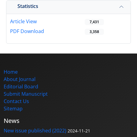
Statistics
Article View
7,431
PDF Download
3,358
Home
About Journal
Editorial Board
Submit Manuscript
Contact Us
Sitemap
News
New issue published (2022)
2024-11-21