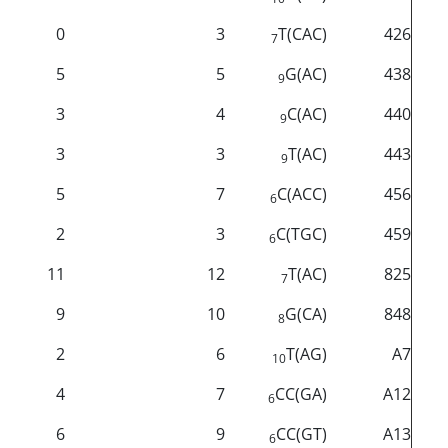
0
3
T
(CAC)
426
7
5
5
G
(AC)
438
9
3
4
C
(AC)
440
9
3
3
T
(AC)
443
9
5
7
C
(ACC)
456
6
2
3
C
(TGC)
459
6
11
12
T
(AC)
825
7
9
10
G
(CA)
848
8
2
6
T
(AG)
A7
10
4
7
CC
(GA)
A12
6
6
9
CC
(GT)
A13
6