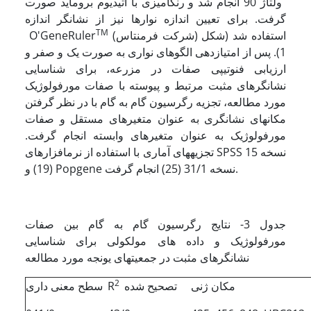
ولتاژ 90 انجام شد و رنگ­آمیزی با اتیدیوم بروماید صورت
گرفت. برای تعیین اندازه نوارها نیز از نشانگر اندازه
TM
(شرکت فرمنتاس) استفاده شد (شکل
O'GeneRuler
1). پس از امتیازدهی الگوهای نواری به صورت یک و صفر و
ارزیابی فنوتیپی صفات در مزرعه، برای شناسایی
نشانگرهای مثبت مرتبط و پیوسته با صفات مورفولوژیک
مورد مطالعه، تجزیه رگرسیون گام به گام با در نظر گرفتن
مکانهای نشانگری به عنوان متغیرهای مستقل و صفات
مورفولوژیک به عنوان متغیرهای وابسته انجام گرفت.
تجزیه­های آماری با استفاده از نرم­افزارهای SPSS نسخه 15
(19) و Popgene نسخه 31/1 (25) انجام گرفت.
جدول 3- نتایج رگرسیون گام به گام بین صفات
مورفولوژیک و داده های مولکولی برای شناسایی
نشانگرهای مثبت در جمعیتهای یونجه مورد مطالعه
2
مکان ژنی
تصحیح شده
R
سطح معنی داری