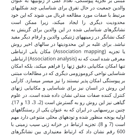
مبتنی بر تجزیه پیوستگی، تعداد کمی از ژنوتیپها به عنوان
والدین جمعیت در حال تفرق برای شناسایی چند شکلیهای
مرتبط با صفات مورد مطالعه غربال می شوند که این خود
محدودیت دیگری را ایجاد می­کند، زیرا ممکن است
نشانگرهای شناسایی شده در این والدین برای گزینش به
کمک نشانگر در زمینه­های ژنتیکی والدین و ارقام دیگر مفید
نباشد. برای غلبه بر این محدودیتها در سالهای اخیر روش
مکان یابی ارتباطی (Association mapping) یا تجزیه
ارتباطی (Association analysis) معرفی شده است که نه
تنها امکان مکان­یابی دقیق ژنها را فراهم می­کند، بلکه امکان
شناسایی نواحی کروموزومی دیگری که در مطالعات مبتنی
بر پیوستگی امکان پذیر نیستند را نیز میسر می­سازد. کارآیی
این روش در انسان نیز برای شناسایی و مکان­یابی ژنهای
کنترل کننده صفات مندلی نشان داده شده است. در علوم
گیاهی نیز این روش رو به گسترش است (2، 3، 13 و 17).
چنین بررسیهایی در ایران که به عنوان یکی از رستنگاههای
اولیه یونجه منظور شده و توده­های محلی متنوعی دارد مهم
است (7 و 8). تجزیه ارتباط در خزانه ژنی سیب زمینی با
600 رقم نشان داد که ارتباط معنی­داری بین نشانگرهای