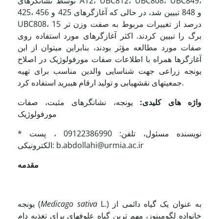
توسط نشانگرهای A12، UBC812، UBC808، UBC849،
425، 456 و 848 تبیین شد، در حالی که آغازگرهای 425 و
UBC808، 15 درصد از تغییرات مربوط به صفت وزن تر
برگ را تبیین کردند. اکثر آغازگرهای مورد استفاده روی
صفات مورد مطالعه مؤثر بودند، بنابراین می­توان از این
آغازگرها همراه با اطلاعات صفات مورفولوژیک در اصلاح
یونجه زراعی جهت شناسایی والدین مناسب برای تهیه
جمعیتهای نقشه­یابی و تولید ارقام هیبرید استفاده کرد.
واژه های کلیدی:
یونجه، نشانگرهای مثبت، صفات
مورفولوژیک
* نویسنده مسئول، تلفن: 09122386990 ، پست
الکترونیکی: b.abdollahi@urmia.ac.ir
مقدمه
L.) به عنوان یک گیاه دائمی از
sativa
Medicago
یونجه (
خانواده لگومینوز، مهم ترین گیاه علوفه­ای برای تغذیه دام