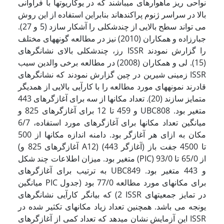
نواحی ریز ماهواره­ای می­باشند که در یوکاریوت­ها با فراوانی
بالا در سراسر ژنوم پراکنده­اند بنابراین استفاده از این روش
می تواند سطح بالایی از چندشکلی را آشکار سازد (5 و 27).
جبارزاده و همکاران (2010) نیز در مطالعه گونه­های مختلف
رز، چندشکلی بالای نشانگرهای ISSR را گزارش نمودند
(15). لی و همکاران (2008) در مطالعه برخی والدین سیب
زمینی شیرین در چین گزارش نمودند که نشانگرهای ISSR
قادرند نمونه­های مورد مطالعه را با کارآیی بالایی از همدیگر
متمایز سازند (20). تعداد مکانها از سه برای آغازگرهای 443
و 459 تا 12 برای آغازگرهای 825 و UBC808 متغیر بود.
میانگین تعداد مکانها برای آغازگرهای مورد استفاده، 6/7
مکان به ازای هر آغازگر بود. دامنه اندازه مکانها از 500
(آغازگرهای 825 و A12) تا 4500 جفت باز (آغازگر 443)
متغیر بود. میزان اطلاعات چند شکل (PIC) از 65/0 تا 93/0
به ترتیب برای آغازگرهای UBC849 و 443 متغیر بود.
میانگین PIC برای مکانهای مورد مطالعه 77/0 بود (جدول
2) که بیانگر کارآیی نشانگرهای ISSR در تمایز جمعیتهای
یونجه می باشد. همچنین تعداد زیاد مکانهای تکثیر شده در
این آزمایش نشان می­دهد که تعداد کمی از آغازگرهای ISSR