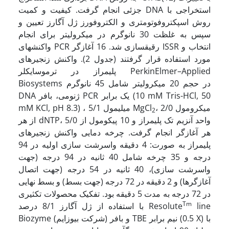
جزئی انجام گرفت. کیفیت و کمیت DNA استخراجی با
روش اسپکتروفوتومتری و الکتروفورز ژل آگارز تعیین و
سپس به غلظت 30 نانوگرم در میکرولیتر برای انجام
واکنشهای PCR رقیق­سازی شد. 16 آغازگر ISSR انتخاب و
مورد استفاده قرار گرفتند (جدول 2). واکنش زنجیره­ای
پلیمراز در ترموسایکلر PerkinElmer–Applied
Biosystems در حجم 20 میکرولیتر شامل 45 نانوگرم
DNA ژنومی، بافر PCR یک برابر (10 mM Tris-HCl, 50
، 2/0 میکرومول
mM KCl, pH 8.3) ، 5/1 میلی­مول MgCl
2
از هر dNTP، 5/0 واحد آنزیم تک پلیمراز و 10 پیکومول از
هر آغازگر انجام گرفت. چرخه دمایی واکنش زنجیره­ای
پلیمراز به صورت: 4 دقیقه واسرشت سازی اولیه در 94
درجه و 35 چرخه شامل 40 ثانیه در 94 درجه (جهت
واسرشت سازی)، 40 ثانیه در 54 درجه (جهت اتصال
آغازگرها) و 2 دقیقه در 72 درجه (جهت بسط) و بسط نهایی
در 72 درجه به مدت 5 دقیقه بود. تفکیک محصولات تکثیری
Tm
line
با استفاده از ژل آگارز 8/1 درصد Resolute
Biozyme (شرکت بیوزایم) و بافر TBE نیم برابر (0.5 X) با