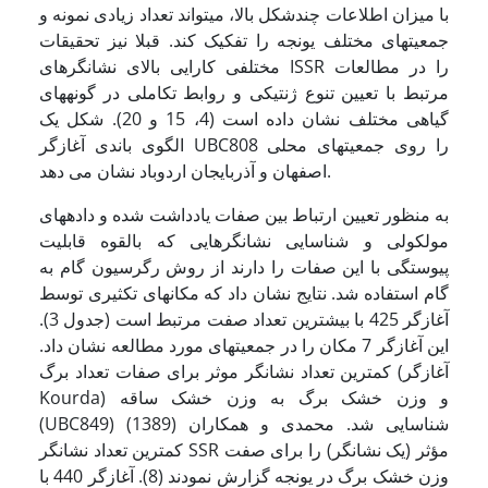
با میزان اطلاعات چندشکل بالا، می­تواند تعداد زیادی نمونه و
جمعیتهای مختلف یونجه را تفکیک کند. قبلا نیز تحقیقات
مختلفی کارایی بالای نشانگرهای ISSR را در مطالعات
مرتبط با تعیین تنوع ژنتیکی و روابط تکاملی در گونه­های
گیاهی مختلف نشان داده است (4، 15 و 20). شکل یک
الگوی باندی آغازگر UBC808 را روی جمعیتهای محلی
اصفهان و آذربایجان اردوباد نشان می دهد.
به منظور تعیین ارتباط بین صفات یادداشت شده و داده­های
مولکولی و شناسایی نشانگرهایی که بالقوه قابلیت
پیوستگی با این صفات را دارند از روش رگرسیون گام به
گام استفاده شد. نتایج نشان داد که مکانهای تکثیری توسط
آغازگر 425 با بیشترین تعداد صفت مرتبط است (جدول 3).
این آغازگر 7 مکان را در جمعیتهای مورد مطالعه نشان داد­.
کمترین تعداد نشانگر موثر برای صفات تعداد برگ (آغازگر
Kourda) و وزن خشک برگ به وزن خشک ساقه
(UBC849) شناسایی شد. محمدی و همکاران (1389)
کمترین تعداد نشانگر SSR مؤثر (یک نشانگر) را برای صفت
وزن خشک برگ در یونجه گزارش نمودند (8). آغازگر 440 با