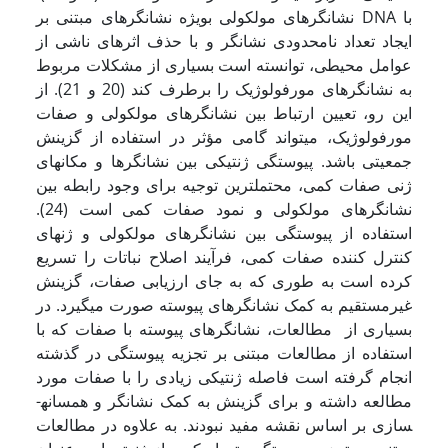
نشانگرهای مولکولی بویژه نشانگرهای مبتنی بر DNA با
ایجاد تعداد نامحدودی نشانگر و با حذف اثرهای ناشی از
عوامل محیطی، توانسته است بسیاری از مشکلات مربوط
به نشانگرهای مورفولوژیک را برطرف کند (20 و 21).­ از
این رو، تعیین ارتباط بین نشانگرهای مولکولی و صفات
مورفولوژیک، می­تواند گامی مؤثر در استفاده از گزینش
جمعیتی باشد. پیوستگی ژنتیکی بین نشانگرها و مکانهای
ژنی صفات کمی، محتمل­ترین توجیه برای وجود رابطه بین
نشانگرهای مولکولی و نمود صفات کمی است (24).
استفاده از پیوستگی بین نشانگرهای مولکولی و ژنهای
کنترل کننده صفات کمی، فرآیند اصلاح نباتات را تسریع
کرده است به طوری که به جای ارزیابی صفات، گزینش
غیر­مستقیم به کمک نشانگرهای پیوسته صورت می­گیرد. در
بسیاری از مطالعات، نشانگرهای پیوسته با صفات که با
استفاده از مطالعات مبتنی بر تجزیه پیوستگی در گذشته
انجام گرفته است فاصله ژنتیکی زیادی را با صفات مورد
مطالعه داشته و برای گزینش به کمک نشانگر و همسانه­
سازی بر اساس نقشه مفید نبودند. به علاوه در مطالعات