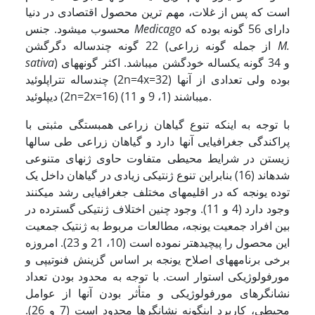
است که پس از غلات، مهم ترین محصول اقتصادی در دنیا
دارای 56 گونه بوده که
Medicago
محسوب می­شود. جنس
M.
22 گونه چند­ساله دگرگشن (از جمله گونه زراعی
) و 34 گونه یکساله خودگشن می­باشد. اکثر گونه­های
sativa
چند­ساله تتراپلوئید (2n=4x=32) بوده ولی تعدادی از آنها
دیپلوئید (2n=2x=16) می­باشند ­(1، 9 و 11).
با توجه به اینکه تنوع گیاهان زراعی همبستگی مثبتی با
پراکندگی جغرافیایی آنها دارد و گیاهان زراعی طی سالها
زیستن در شرایط محیطی متفاوت حاوی ژنهای متنوعی
شده­اند­ (16) بنابراین تنوع ژنتیکی زیادی در گیاهان داخل یک
توده یونجه که در اقلیمهای مختلف جغرافیایی رشد می­کنند
وجود دارد ­(4 و 11). وجود چنین اختلاف ژنتیکی گسترده در
بین افراد جمعیت یونجه، مطالعات مربوط به ژنتیک جمعیت
این محصول را پیچیده­تر نموده است (10، 21 و 23). امروزه
برخی برنامه­های اصلاح یونجه بر اساس گزینش فنوتیپی و
مورفولوژیکی استوار است. با توجه به محدود بودن تعداد
نشانگرهای مورفولوژیکی و متأثر بودن آنها از عوامل
محیطی، کاربرد­ اینگونه نشانگرها محدود است (7 و 26).