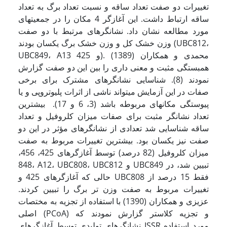
تغییرات دو صفت تعداد ساقه و نسبت تعداد برگ به تعداد
ساقه ارتباط داشت. این آغازگر 4 مکان را در جمعیتهای
مورد مطالعه نشان داد. نشانگرهای مرتبط با دو صفت
وزن خشک کل و وزن خشک برگ یکسان بودند (UBC812،
UBC849، A13 و 425). محمدی و همکاران (1389)
همبستگی مثبت و معنی داری را بین این دو صفت گزارش
نمودند (8). شناسایی نشانگرهای مشترک برای برخی
صفات در این آزمایش می­تواند ناشی از اثرات پلیوتروپی و یا
پیوستگی مکانهای مربوطه باشد (3، 6 و 17). بیشترین
تعداد نشانگر مثبت برای صفات میزان کلروفیل و تعداد
ساقه شناسایی شد تعدادی از نشانگرهای مؤثر در این دو
صفت نیز یکسان بود. بیشترین تغییرات مربوط به صفت
میزان کلروفیل (82 درصد) توسط آغازگرهای 425، 456،
848، A12، UBC808، UBC812 و UBC849 تبیین شد، در
حالی که آغازگرهای 425 و UBC808 فقط 15 درصد از
تغییرات مربوط به صفت وزن تر برگ را تبیین کردند.
عزیزی و همکاران (1390) با استفاده از تجزیه به مختصات
اصلی (PCoA) و تجزیه کلاستر گزارش نمودند که
نشانگرهای تولیدی توسط آغازگرهای ISSR مورد استفاده