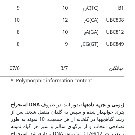
9
10
C
(TC)
B1
10
10
12
G
(CA)
UBC808
7
8
10
A
(GA)
UBC812
8
8
9
CG
(GT)
UBC849
8
میانگین
3/7
07/6
*: Polymorphic information content
ژنومی و تجزیه داده­ها:
بذور ابتدا در ظروف
DNA
استخراج
پتری جوانه­دار شده و سپس به گلدان منتقل شدند. پس از
رشد گیاهچه­ها در گلخانه از هر جمعیت، 10 نمونه به طور
تصادفی انتخاب و از برگهای سالم و سبز هر گیاه نمونه
برداری شد. استخراج DNA به روش CTAB(12) با تغییرات