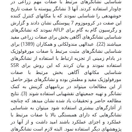
شناسایی نشانگرهای مرتبط با صفات مهم زراعی در
چاودار استفاده کردند. آنها 3 نشانگر پیوسته با صفت تاریخ
خوشه­دهی را شناسایی نمودند که با مکانهای کنترل کننده
این صفت در کروموزوم 7 پیوستگی نشان دادند و گزارش
نمودند که نشانگرهای AFLP و رگرسیون گام به گام برای
شناسایی نشانگرهای آگاهی بخش برای صفات زراعی مفید
می­باشند (22). عبدالهی مندولکانی و همکاران (1389) برای
شناسایی نشانگرهای مثبت مرتبط با صفات مورفولوژیک
در بادام زمینی از تجزیه ارتباط با استفاده از نشانگرهای
SSR استفاده نمودند و بیان کردند که این روش برای
شناسایی مکانهای آگاهی بخش مرتبط با صفات
مورفولوژیک مفید و مطمئن بوده و نشانگرهای مؤثر حاصل
از این مطالعات می­تواند در برنامه­های گزینش به کمک
نشانگر و تهیه جمعیتهای نقشه­یابی استفاده شوند (3). نتایج
مطالعه حاضر و تحقیقات یاد شده نشان می­دهد که چنانچه
از آغازگرهای بیشتری استفاده شود می­توان به شناسایی
نشانگرهایی که دارای همبستگی بالا با صفات مرتبط با
عملکرد و اجزای عملکرد باشند امید داشت و از آنها در
پژوهشهای دیگر استفاده نمود. البته لازم است نشانگرهای