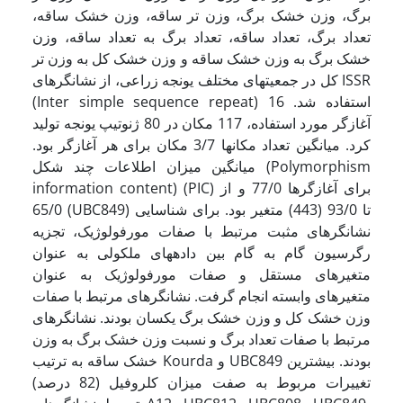
برگ، وزن خشک برگ، وزن تر ساقه، وزن خشک ساقه،
تعداد برگ، تعداد ساقه، تعداد برگ به تعداد ساقه، وزن
خشک برگ به وزن خشک ساقه و وزن خشک کل به وزن تر
کل در جمعیتهای مختلف یونجه زراعی، از نشانگرهای ISSR
(Inter simple sequence repeat) استفاده شد. 16
آغازگر مورد استفاده، 117 مکان در 80 ژنوتیپ یونجه تولید
کرد. میانگین تعداد مکانها 3/7 مکان برای هر آغازگر بود.
میانگین میزان اطلاعات چند شکل (Polymorphism
information content) (PIC) برای آغازگرها 77/0 و از
65/0 (UBC849) تا 93/0 (443) متغیر بود.­ برای شناسایی
نشانگرهای مثبت مرتبط با صفات مورفولوژیک، تجزیه
رگرسیون گام به گام بین داده­های ملکولی به عنوان
متغیرهای مستقل و صفات مورفولوژیک به عنوان
متغیرهای وابسته انجام گرفت. نشانگرهای مرتبط با صفات
وزن خشک کل و وزن خشک برگ یکسان بودند. نشانگرهای
مرتبط با صفات تعداد برگ و نسبت وزن خشک برگ به وزن
خشک ساقه به ترتیب Kourda و UBC849 بودند. بیشترین
تغییرات مربوط به صفت میزان کلروفیل (82 درصد)