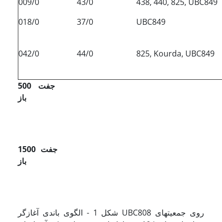
009/0
43/0
438, 440, 825, UBC849
018/0
37/0
UBC849
042/0
44/0
825, Kourda, UBC849
500 جفت
‌باز
1500 جفت
‌باز
شکل 1 - الگوی باندی آغازگر UBC808 روی جمعیتهای