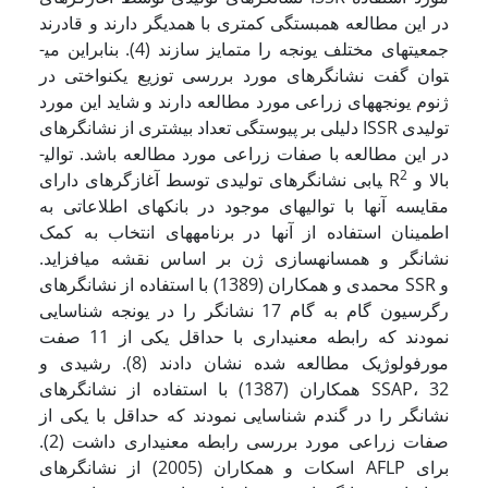
در این مطالعه همبستگی کمتری با همدیگر دارند و قادرند
جمعیت­های مختلف یونجه را متمایز سازند (4). بنابراین می­
توان گفت نشانگرهای مورد بررسی توزیع یکنواختی در
ژنوم یونجه­های زراعی مورد مطالعه دارند و شاید این مورد
دلیلی بر پیوستگی تعداد بیشتری از نشانگرهای ISSR تولیدی
در این مطالعه با صفات زراعی مورد مطالعه باشد. توالی­
2
بالا و
یابی نشانگرهای تولیدی توسط آغازگرهای دارای R
مقایسه آنها با توالیهای موجود در بانکهای اطلاعاتی به
اطمینان استفاده از آنها در برنامه­های انتخاب به کمک
نشانگر و همسانه­سازی ژن بر اساس نقشه می­افزاید.
محمدی و همکاران (1389) با استفاده از نشانگرهای SSR و
رگرسیون گام به گام 17 نشانگر را در یونجه شناسایی
نمودند که رابطه معنی­داری با حداقل یکی از 11 صفت
مورفولوژیک مطالعه شده نشان دادند (8). رشیدی و
همکاران (1387) با استفاده از نشانگرهای SSAP، 32
نشانگر را در گندم شناسایی نمودند که حداقل با یکی از
صفات زراعی مورد بررسی رابطه معنی­داری داشت (2).
اسکات و همکاران (2005) از نشانگرهای AFLP برای