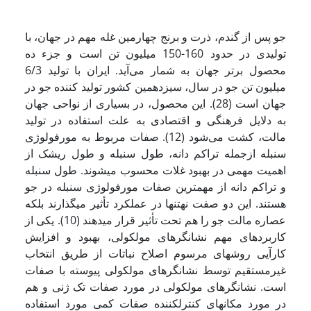
جو پس از گندم، ذرت و برنج چهارمین غله مهم در جهان، با
تولیدی در حدود 160-150 میلیون تن است و جزء ده
محصول برتر جهان به­ شمار می‌آید. ایران با تولید 6/3
میلیون تن جو در سال، سیزدهمین کشور تولید کننده جو در
جهان است (28). این محصول، در بسیاری از نواحی جهان
به دلایل فرهنگی و اقتصادی به علت استفاده در تولید
مالت، کشت می‌شود (12). صفات مربوط به مورفولوژی
سنبله ازجمله تراکم دانه، طول سنبله و طول ریشک از
اهمیت مهمی در بهبود غلات محسوب می­شوند. طول سنبله
و تراکم دانه از مهم­ترین صفات مورفولوژی سنبله در جو
هستند. این دو صفت نه­تنها در عملکرد تأثیر می­گذارند بلکه
عصاره مالت جو را هم تحت تأثیر قرار می­دهند (10). یکی از
کاربردهای مهم نشانگرهای مولکولی، بهبود و افزایش
کارآیی روشهای مرسوم اصلاح نباتات از طریق انتخاب
غیرمستقیم توسط نشانگرهای مولکولی پیوسته با صفات
است. نشانگرهای مولکولی در مورد صفات تک ژنی و هم
در مورد مکانهای کنترل­کننده صفات کمی مورد استفاده