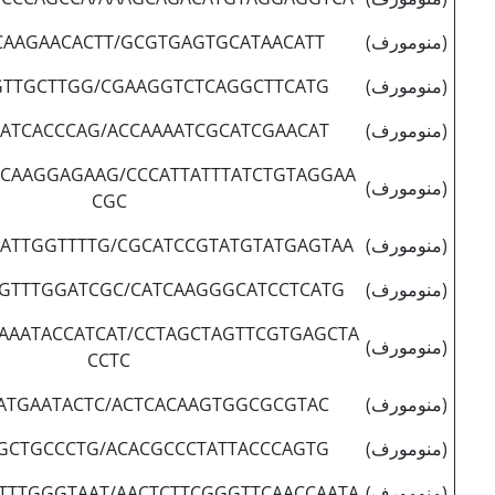
(منومورف)
CAAGAACACTT/GCGTGAGTGCATAACATT
(منومورف)
GTTGCTTGG/CGAAGGTCTCAGGCTTCATG
(منومورف)
ATCACCCAG/ACCAAAATCGCATCGAACAT
CAAGGAGAAG/CCCATTATTTATCTGTAGGAA
(منومورف)
CGC
(منومورف)
ATTGGTTTTG/CGCATCCGTATGTATGAGTAA
(منومورف)
GTTTGGATCGC/CATCAAGGGCATCCTCATG
AAATACCATCAT/CCTAGCTAGTTCGTGAGCTA
(منومورف)
CCTC
(منومورف)
ATGAATACTC/ACTCACAAGTGGCGCGTAC
(منومورف)
GCTGCCCTG/ACACGCCCTATTACCCAGTG
(منومورف)
TTTGGGTAAT/AACTCTTCGGGTTCAACCAATA