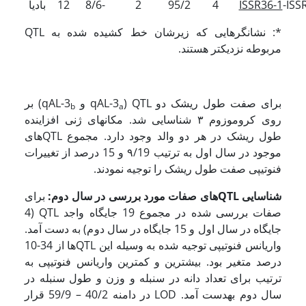
-ISS
ISSR36-1
4
95/2
2
8/6-
12
بادیا
*: نشانگرهایی که زیرشان خط کشیده شده به QTL
مربوطه نزدیکتر هستند.
برای صفت طول ریشک دو QTL (qAL-3
و qAL-3
) بر
b
a
روی کروموزوم ۳ شناسایی شد. مکانهای ژنی افزاینده
طول ریشک در هر دو والد وجود دارد. مجموع QTL­های
موجود در سال اول به ترتیب ۹/19 و 15 درصد از تغییرات
فنوتیپی صفت طول ریشک را توجیه نمودند.
شناسایی
QTL
­های صفات مورد بررسی در سال دوم:
برای
صفات بررسی شده در مجموع 19 جایگاه واجد QTL (4
جایگاه در سال اول و 15 جایگاه در سال دوم) به دست آمد.
واریانس فنوتیپی توجیه شده به وسیله این QTL­ها از 34-10
درصد متغیر بود. بیشترین و کمترین واریانس فنوتیپی به
ترتیب برای تعداد دانه در سنبله و وزن و طول سنبله در
سال دوم به­دست آمد. LOD در دامنه 40/2 – 59/9 قرار