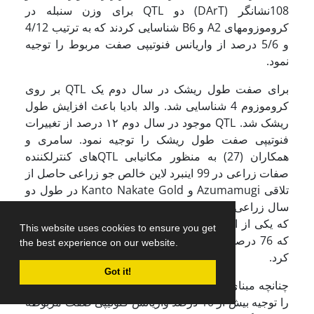
108نشانگر (DArT) دو QTL برای وزن سنبله در
کروموزومهای A2 و B6 شناسایی کردند که به ترتیب 4/12
و 5/6 درصد از واریانس فنوتیپی صفت مربوط را توجیه
نمود.
برای صفت طول ریشک در سال دوم یک QTL بر روی
کروموزوم 4 شناسایی شد. والد بادیا باعث افزایش طول
ریشک شد. QTL­ موجود در سال دوم ۱۲ درصد از تغییرات
فنوتیپی صفت طول ریشک را توجیه نمود. سامری و
همکاران (27) به منظور مکان­یابی QTL­های کنترل­کننده
صفات زراعی در 99 اینبرد لاین خالص جو زراعی حاصل از
تلاقی Azumamugi و Kanto Nakate Gold در طول دو
سال زراعی شش QTL برای طول ریشک شناسایی کردند
که یکی از این QTL­ها بر روی کروموزوم H3 قرار داشت
This website uses cookies to ensure you get
که 76 درصد از واریانس فنوتیپی صفت مربوطه را توجیه
the best experience on our website.
کرد.
Got it!
چنانچه مبنای توصیف یک QTL به عنوان یک QTL بزرگ اثر
را توجیه بیش از 10 درصد واریانس فنوتیپی صفت مربوطه