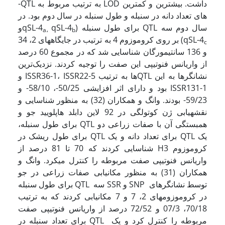
داشت. بیشترین و کمترین LOD به ترتیب مربوط به QTL­
های تعداد دانه در سنبله و طول سنبله در سال دوم بود. در
سال دوم سه QTL برای طول سنبله (qSL-4
qSL-4
و
a
،
b
qSL-4
) بر روی کروموزوم 4 به ترتیب در جایگاههای 2، 34
c
و 136 سانتی­مورگان شناسایی شد که در مجموع 60 درصد
از واریانس فنوتیپی این صفت را توجیه کردند. نزدیک‌ترین
نشانگرها به این QTL­ها به ترتیب ISSR36-1، ISSR22-5 و
ISSR131-1 بود و دارای اثر افزایشی 50/25-، 58/10- و
59/23- بودند. وانگ و همکاران (32) به منظور شناسایی و
نقشه­یابی ژن کوتولگی در 92 لاین دابلد هاپلویید جو و
همبستگی آن با صفات زراعی دو QTL برای طول سنبله،
یک QTL برای تعداد دانه و یک QTL برای طول ریشک در
کروموزوم H3 شناسایی کردند که 70 تا 81 درصد از
واریانس فنوتیپی صفت مربوطه را کنترل می­کرد. وانگ و
همکاران (31) به منظور مکان­یابی صفات زراعی در جو
توسط نشانگرهای SNP و SSR سه QTL برای طول سنبله
در کروموزومهای 2، 7 و 7 مکان­یابی کردند که به ترتیب
70/18، 07/3 و 72/52 درصد از واریانس فنوتیپی صفت
مربوطه را کنترل کرد و یک QTL برای تعداد سنبله در