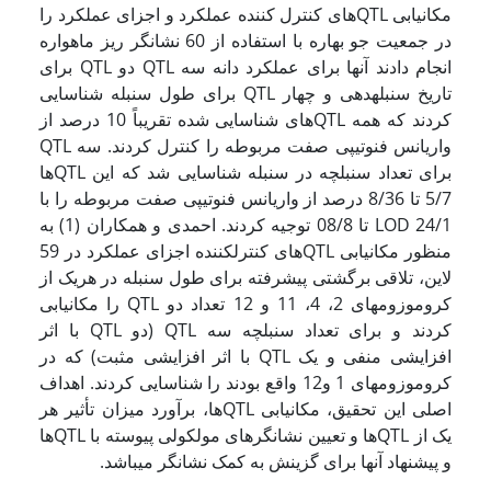
مکان­یابی QTL­های کنترل کننده عملکرد و اجزای عملکرد را
در جمعیت جو بهاره با استفاده از 60 نشانگر ریز ماهواره
انجام دادند آنها برای عملکرد دانه سه QTL دو QTL برای
تاریخ سنبله­دهی و چهار QTL برای طول سنبله شناسایی
کردند که همه QTL­های شناسایی شده تقریباً 10 درصد از
واریانس فنوتیپی صفت مربوطه را کنترل کردند. سه QTL
برای تعداد سنبلچه در سنبله شناسایی شد که این QTL­ها
5/7 تا 8/36 درصد از واریانس فنوتیپی صفت مربوطه را با
LOD 24/1 تا 08/8 توجیه کردند. احمدی و همکاران (1) به
منظور مکان­یابی QTL­های کنترل­کننده اجزای عملکرد در 59
لاین، تلاقی برگشتی پیشرفته برای طول سنبله در هریک از
کروموزومهای 2، 4، 11 و 12 تعداد دو QTL را مکان­یابی
کردند و برای تعداد سنبلچه سه QTL (دو QTL با اثر
افزایشی منفی و یک QTL با اثر افزایشی مثبت) که در
کروموزومهای 1 و12 واقع بودند را شناسایی کردند. اهداف
اصلی این تحقیق، مکان­یابی QTL­ها، برآورد میزان تأثیر هر
یک از QTL­ها و تعیین نشانگرهای مولکولی پیوسته با QTL­ها
و پیشنهاد آنها برای گزینش به کمک نشانگر می­باشد.