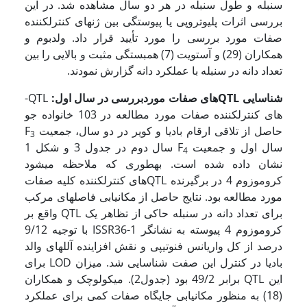
سنبله و طول سنبله در هر دو سال مشاهده شد. در این
بررسی اثرات پلیوتروپی یا پیوستگی بین ژنهای کنترل­کننده
صفات مورد بررسی را مورد تأیید قرار داد. ولدبوم و
همکاران (29) و آستویت (7) همبستگی مثبت و بالایی را بین
تعداد دانه در سنبله با عملکرد دانه گزارش نمودند.
شناسایی
QTL
­های صفات موردبررسی در سال اول:
QTL­
های کنترل­کننده صفات مورد مطالعه در 103 خانواده جو
حاصل از تلاقی ارقام بادیا و کویر در دو سال، جمعیت F
3
سال اول و جمعیت F
سال دوم در جدول 3 و شکل 1
4
نشان داده شده است. به­طوری که ملاحظه می­شود
کروموزوم 4 در برگیرنده QTL­های کنترل­کننده کلیه صفات
مورد مطالعه بود. نتایج حاصل از مکان­یابی فاصله­ای مرکب
برای تعداد دانه در سنبله حاکی از تظاهر یک QTL واقع بر
کروموزوم 4 پیوسته به نشانگر ISSR36-1 با توجیه 9/12
درصد از کل واریانس فنوتیپی و نقش افزاینده آللهای والد
بادیا در کنترل این صفت شناسایی شد. میزان LOD برای
این QTL برابر 49/2 بود (جدول2). میکولوچک و همکاران
(18) به منظور مکان­یابی جایگاه صفات کمی برای عملکرد