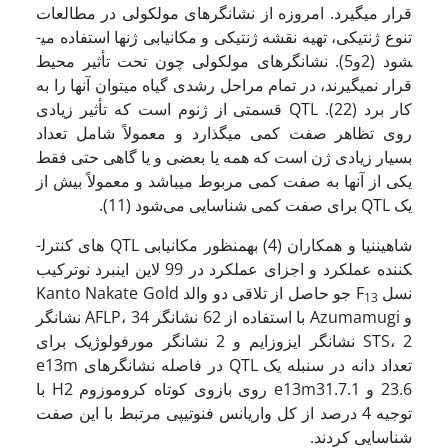
قرار می­گیرد. امروزه از نشانگرهای مولکولی در مطالعات
تنوع ژنتیکی، تهیه نقشه ژنتیکی و مکان­یابی ژنها استفاده می­
شود (2و5). نشانگرهای مولکولی چون تحت تأثیر محیط
قرار نمی­گیرند، در تمام مراحل رشدی گیاه می­توان آنها را به
کار برد (22). QTL قسمتی از ژنوم است که تأثیر زیادی
روی تظاهر صفت کمی می­گذارد و معمولاً شامل تعداد
بسیار زیادی ژن است که همه یا بعضی و یا گاهی حتی فقط
یکی از آنها به صفت کمی مربوط می­باشد و معمولاً بیش از
یک QTL برای صفت کمی شناسایی می‌شود (11).
شاهین­نیا و همکاران (4) به­منظور مکان­یابی QTL های کنترل­
کننده عملکرد و اجزای عملکرد در 99 لاین اینبرد نوترکیب
نسل F
جو حاصل از تلاقی دو والد Kanto Nakate Gold
13
و Azumamugi با استفاده از 62 نشانگر AFLP، 34 نشانگر
STS، 2 نشانگر ایزوزایم و 2 نشانگر مورفولوژیک برای
تعداد دانه در سنبله یک QTL در فاصله نشانگرهای e13m
23.6 و e13m31.7.1 روی بازوی کوتاه کروموزوم H2 با
توجیه 4 درصد از کل واریانس فنوتیپی مرتبط با این صفت
شناسایی کردند.