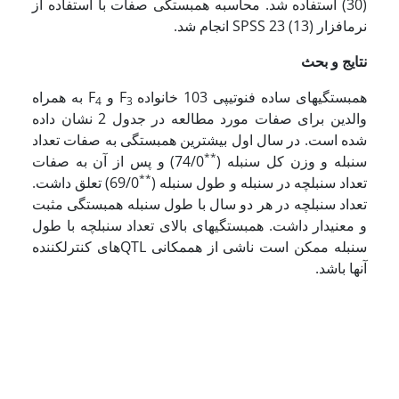
(30) استفاده شد. محاسبه همبستگی صفات با استفاده از
نرم­افزار SPSS 23 (13) انجام شد.
نتایج و بحث
همبستگیهای ساده فنوتیپی 103 خانواده F
و F
به همراه
4
3
والدین­ برای صفات مورد مطالعه در جدول 2 نشان داده
شده است. در سال اول بیشترین همبستگی به صفات تعداد
**
سنبله و وزن کل سنبله (
74/0) و پس از آن به صفات
**
تعداد سنبلچه در سنبله و طول سنبله (
69/0) تعلق داشت.
تعداد سنبلچه در هر دو سال با طول سنبله همبستگی مثبت
و معنی­دار داشت. همبستگیهای بالای تعداد سنبلچه با طول
سنبله ممکن است ناشی از هممکانی QTL­های کنترل­کننده
آنها باشد.