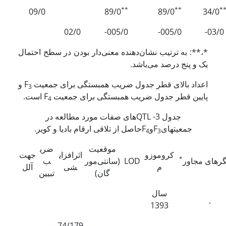
**
**
*
09/0
89/0
89/0
34/0
02/0
005/0-
005/0-
03/0-
*،**: به ترتیب نشان‌دهنده معنی‌دار بودن در سطح احتمال
یک و پنج درصد می‌باشد.
اعداد بالای قطر جدول ضریب همبستگی برای جمعیت F
و
3
پایین قطر جدول ضریب همبستگی برای جمعیت F
است.
4
جدول 3- QTL­های صفات مورد مطالعه در
جمعیتهایF
وF
حاصل از تلاقی ارقام بادیا و کویر.
4
3
موقعیت
ضری
کروموزو
اثرافزای
جهت
*
گرهای مجاور
LOD
(سانتی‌مور
ب
م
شی
آلل
گان)
تبیین
سال
1393
74/179