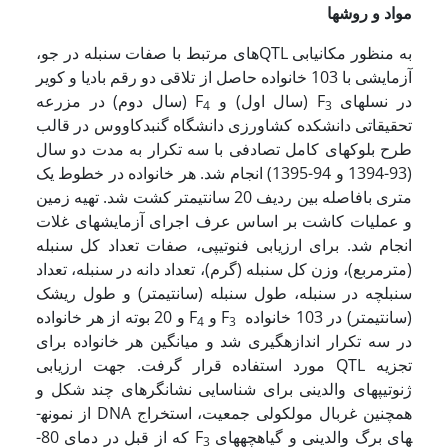
مواد و روشها
به منظور مکان­یابی QTL­های مرتبط با صفات سنبله در جو،
آزمایشی با 103 خانواده حاصل از تلاقی دو رقم بادیا و کویر
در نسلهای F
(سال اول) و F
(سال دوم) در مزرعه
4
3
تحقیقاتی دانشکده کشاورزی دانشگاه گنبدکاووس در قالب
طرح بلوکهای کامل تصادفی با سه تکرار به مدت دو سال
(93-1394 و 94-1395) انجام شد. هر خانواده در خطوط یک
متری بافاصله بین ردیف 20 سانتیمتر کشت شد. تهیه زمین
و عملیات کاشت بر اساس عرف اجرای آزمایشهای غلات
انجام شد. برای ارزیابی فنوتیپی، صفات تعداد کل سنبله
(مترمربع)، وزن کل سنبله (گرم)، تعداد دانه در سنبله، تعداد
سنبلچه در سنبله، طول سنبله (سانتیمتر) و طول ریشک
(سانتیمتر) در 103 خانواده F
و F
و 20 بوته از هر خانواده
4
3
در سه تکرار اندازه­گیری شد و میانگین هر خانواده برای
تجزیه QTL مورد استفاده قرار گرفت. جهت ارزیابی
ژنوتیپهای والدینی برای شناسایی نشانگرهای چند شکل و
همچنین غربال مولکولی جمعیت، استخراج DNA از نمونه­
های برگ والدینی و گیاهچه­های F
که از قبل در دمای 80-
3