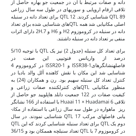
دانه و صفات مرتبط با آن در جمعیت جو بهاره حاصل از
تلاقی ارقام اروپایی و سوریه­ای در طول سه سال زراعی
89 QTL شناسایی کردند. 12 QTL برای تعداد دانه در سنبله
اصلی مکان­یابی شد همه QTL­های شناسایی شده برای تعداد
دانه در سنبله در کروموزوم H2 و H6 و 2H.7 دارای اثرات
منفی بر تعداد دانه در سنبله داشتند.
برای تعداد کل سنبله (جدول 2) نیز یک QTL با توجیه 5/10
درصد از واریانس فنوتیپی این صفت در
فاصلهنشانگرهایISSR38-1 و ISSR20-1 در کروموزوم 4
شناسایی شد این مکان با نقش کاهنده آلل والد بادیا در
کنترل تعداد کل سنبله سهیم بود. رن و همکاران (24) به
منظور مکان­یابی QTL­های کنترل­کننده صفات زراعی و
کیفیت صفات در 122 جمعیت دابلد هاپلویید جو حاصل از
تلاقی Huaai 11 × Huadamai 6 با استفاده از 166 نشانگر
ریز ماهواره در طول سه سال زراعی با استفاده از مکان­
یابی فاصله­ای مرکب 17 QTL شناسایی نمودند. در سال
دوم یک QTL برای تعداد سنبله شناسایی کردند که این QTL
در کروموزوم 7 با QTL تعداد سنبلچه هممکان بود و 36/15