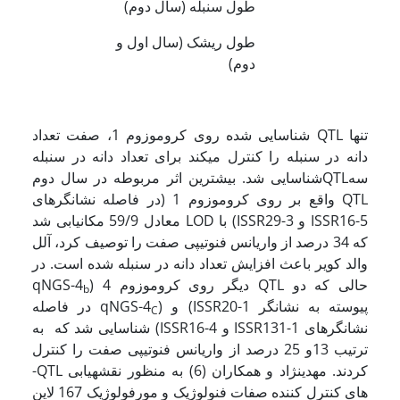
طول سنبله (سال دوم)
طول ریشک (سال اول و
دوم)
تنها QTL شناسایی شده روی کروموزوم 1، صفت تعداد
دانه در سنبله را کنترل می­کند برای تعداد دانه در سنبله
سهQTLشناسایی شد. بیشترین اثر مربوطه در سال دوم
QTL واقع بر روی کروموزوم 1 (در فاصله نشانگرهای
ISSR16-5 و ISSR29-3) با LOD معادل 59/9 مکان­یابی شد
که 34 درصد از واریانس فنوتیپی صفت را توصیف کرد، آلل
والد کویر باعث افزایش تعداد دانه در سنبله شده است. در
حالی که دو QTL دیگر روی کروموزوم­ 4 (qNGS-4
b
پیوسته به نشانگر ISSR20-1) و (qNGS-4
در فاصله
C
نشانگرهای ISSR131-1 و ISSR16-4) شناسایی شد که به
ترتیب 13و 25 درصد از واریانس فنوتیپی صفت را کنترل
کردند. مهدی­نژاد و همکاران (6) به منظور نقشه­یابی QTL­
های کنترل کننده صفات فنولوژیک و مورفولوژیک 167 لاین