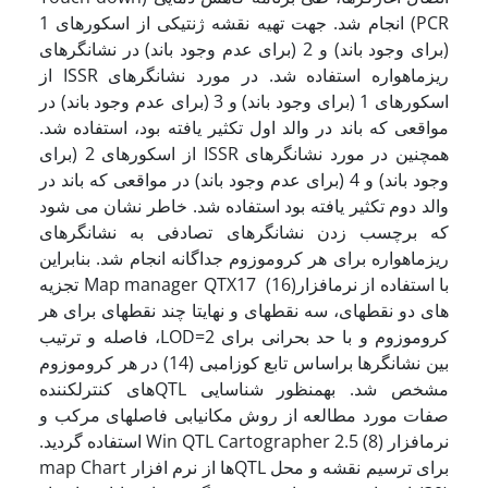
PCR) انجام شد. جهت تهیه نقشه ژنتیکی از اسکورهای 1
(برای وجود باند) و 2 (برای عدم وجود باند) در نشانگرهای
ریزماهواره استفاده شد. در مورد نشانگرهای ISSR از
اسکورهای 1 (برای وجود باند) و 3 (برای عدم وجود باند) در
مواقعی که باند در والد اول تکثیر یافته بود، استفاده شد.
همچنین در مورد نشانگرهای ISSR از اسکورهای 2 (برای
وجود باند) و 4 (برای عدم وجود باند) در مواقعی که باند در
والد دوم تکثیر یافته بود استفاده شد. خاطر نشان می شود
که برچسب زدن نشانگرهای تصادفی به نشانگرهای
ریزماهواره برای هر کروموزوم جداگانه انجام شد. بنابراین
با استفاده از نرم‍افزارMap manager QTX17 (16) تجزیه
های دو نقطه­ای، سه نقطه­ای و نهایتا چند نقطه­ای برای هر
کروموزوم و با حد بحرانی برای LOD=2، فاصله و ترتیب
بین نشانگرها براساس تابع کوزامبی (14) در هر کروموزوم
مشخص شد. به­منظور شناسایی ­QTL­های کنترل­کننده
صفات مورد مطالعه از روش مکان­یابی فاصله­ای مرکب و
نرم­افزار Win QTL Cartographer 2.5 (8) استفاده گردید.
برای ترسیم نقشه و محل QTLها از نرم افزار map Chart