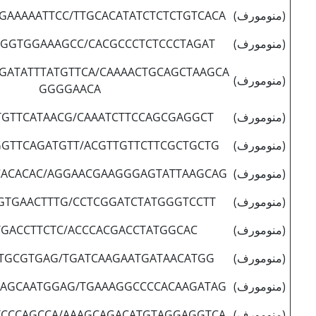
(منومورف)
GAAAAATTCC/TTGCACATATCTCTCTGTCACA
(منومورف)
AGGTGGAAAGCC/CACGCCCTCTCCCTAGAT
GATATTTATGTTCA/CAAAACTGCAGCTAAGCA
(منومورف)
GGGGAACA
(منومورف)
GTTCATAACG/CAAATCTTCCAGCGAGGCT
(منومورف)
GTTCAGATGTT/ACGTTGTTCTTCGCTGCTG
(منومورف)
ACACAC/AGGAACGAAGGGAGTATTAAGCAG
(منومورف)
GTGAACTTTG/CCTCGGATCTATGGGTCCTT
(منومورف)
GACCTTCTC/ACCCACGACCTATGGCAC
(منومورف)
TGCGTGAG/TGATCAAGAATGATAACATGG
(منومورف)
CAGCAATGGAG/TGAAAGGCCCCACAAGATAG
(منومورف)
TCCCAGCCA/AAAGCAGACATGTAGGAGGTCA