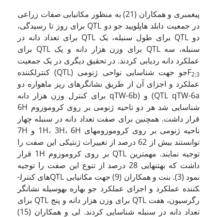
پیغمبری و همکاران (21) به منظور مکان­یابی صفات زراعی
در جمعیت دابلد هاپلویید جو دو QTL برای روز تا رسیدگی،
دو QTL برای طول سنبله، یک QTL برای تعداد دانه در
سنبله، سه QTL برای وزن هزار دانه و یک QTL برای
عملکرد دانه ردیابی کردند. در تحقیق دیگری در یک جمعیت
F
جو جهت شناسایی نواحی ژنومی (QTL) کنترل­کننده
2:3
عملکرد و اجزای آن از طریق نشانگر­های ریز ماهواره دو
QTL qTW-6a) و (qTW-6b برای کنترل وزن هزار دانه
شناسایی شد هر دو ناحیه ژنومی بر روی کروموزوم 6H
قرار داشت. همچنین برای صفت تعداد دانه در سنبله چهار
ناحیه ژنومی بر روی کروموزومهای 1H، 3H، 6H و 7H
توانستند بیش از 62 درصد از تغییرات ژنتیکی این صفت را
توجیه نمایند. مهم­ترین QTL بر روی کروموزوم 1H قرار
داشت که به­تنهایی 28 درصد از تنوع این صفت را توجیه
نمود (3). بنت و همکاران (9) جهت مکان­یابی QTL­های کنترل­
کننده عملکرد و اجزای عملکرد جو بهاره به­وسیله نشانگر
رگرسیون، هفت QTL برای وزن هزار دانه و پنج QTL برای
تعداد دانه در سنبله شناسایی کردند. لی و همکاران (15)