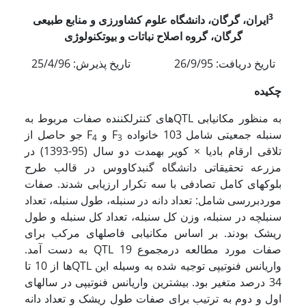
3
ایران،
گرگان، دانشگاه علوم کشاورزی و منابع طبیعی
گرگان،
گروه اصلاح نباتات و بیوتکنولوژی
تاریخ دریافت: 26/9/95 تاریخ پذیرش: 25/4/96
چکیده
به منظور مکان­یابی QTL­های کنترل­کننده صفات مربوط به
سنبله جمعیتی شامل 103 خانواده F
و F
جو حاصل از
4
3
تلاقی ارقام بادیا × کویر به­مدت دو سال (95-1393) در
مزرعه تحقیقاتی دانشگاه گنبدکاووس در قالب طرح
بلوکهای کامل تصادفی با سه تکرار ارزیابی شدند. صفات
موردبررسی شامل: تعداد دانه در سنبله، طول سنبله، تعداد
سنبلچه در سنبله، وزن کل سنبله، تعداد کل سنبله و طول
ریشک بودند. بر اساس مکان­یابی فاصله­ای مرکب برای
صفات مورد مطالعه در­مجموع 19 QTL به دست آمد.
واریانس فنوتیپی توجیه شده به وسیله این QTL­ها از 10 تا
34 درصد متغیر بود. بیشترین واریانس فنوتیپی در سالهای
اول و دوم به ترتیب برای صفات طول ریشک و تعداد دانه