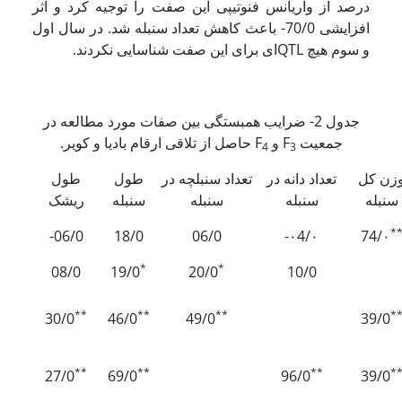
درصد از واریانس فنوتیپی این صفت را توجیه کرد و اثر
افزایشی 70/0- باعث کاهش تعداد سنبله شد. در سال اول
و سوم هیچ QTL­ای برای این صفت شناسایی نکردند.
جدول 2- ضرایب همبستگی بین صفات مورد مطالعه در
جمعیت F
و F
حاصل از تلاقی ارقام بادیا و کویر.
4
3
زن کل
تعداد دانه در
تعداد سنبلچه در
طول
طول
سنبله
سنبله
سنبله
سنبله
ریشک
*
06/0-
18/0
06/0
۰4/۰-
74/۰
*
*
08/0
19/0
20/0
10/0
**
**
**
*
30/0
46/0
49/0
39/0
**
**
**
*
27/0
69/0
96/0
39/0