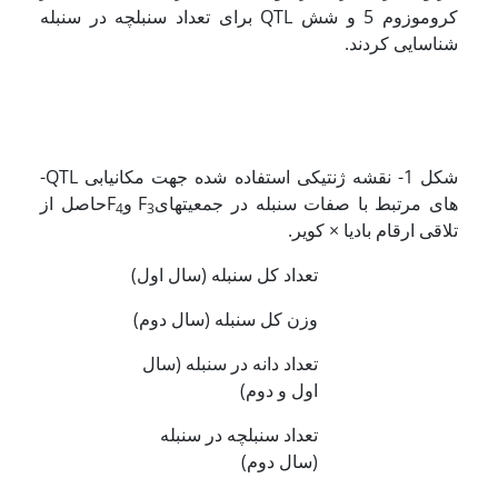
کروموزوم 5 و شش QTL برای تعداد سنبلچه در سنبله
شناسایی کردند.
شکل 1- نقشه ژنتیکی استفاده شده جهت مکان­یابی QTL­
های مرتبط با صفات سنبله در جمعیت­هایF
وF
حاصل از
4
3
تلاقی ارقام بادیا × کویر.
تعداد کل سنبله (سال اول)
وزن کل سنبله (سال دوم)
تعداد دانه در سنبله (سال
اول و دوم)
تعداد سنبلچه در سنبله
(سال دوم)