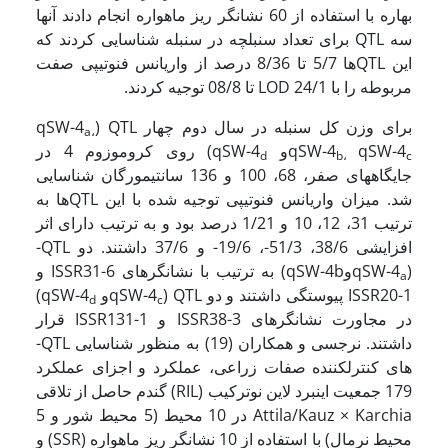
بهاره با استفاده از 60 نشانگر ریز ماهواره انجام دادند آنها
سه QTL برای تعداد سنبلچه در سنبله شناسایی کردند که
این QTL­ها 5/7 تا 8/36 درصد از واریانس فنوتیپی صفت
مربوطه را با LOD 24/1 تا 08/8 توجیه کردند.
برای وزن کل سنبله در سال دوم چهار QTL (qSW-4
a
،
qSW-4
qSW-4
و qSW-4
) روی کروموزوم 4 در
d
b
،
c
جایگاههای صفر، 68، 100 و 136 سانتی­مورگان شناسایی
شد. میزان واریانس فنوتیپی توجیه شده با این QTL­ها به
ترتیب 31، 12، 10 و 1/21 درصد بود و به ترتیب دارای اثر
افزایشی 38/6، 51/3-، 19/6- و 37/6 داشتند. دو QTL­
(qSW-4
وqSW-4b) به ترتیب با نشانگرهای ISSR31-6 و
a
ISSR20-1 پیوستگی داشتند و دو QTL (qSW-4
و qSW-4
)
d
c
در مجاورت نشانگرهای ISSR38-3 و ISSR131-1 قرار
داشتند. نرجسی و همکاران (19) به منظور شناسایی QTL­
های کنترل­کننده صفات زراعی، عملکرد و اجزای عملکرد
179 جمعیت اینبرد لاین نوترکیب (RIL) گندم حاصل از تلاقی
Attila/Kauz × Karchia در 10 محیط (5 محیط شور و 5
محیط نرمال) با استفاده از 10 نشانگر ریز ماهواره (SSR) و