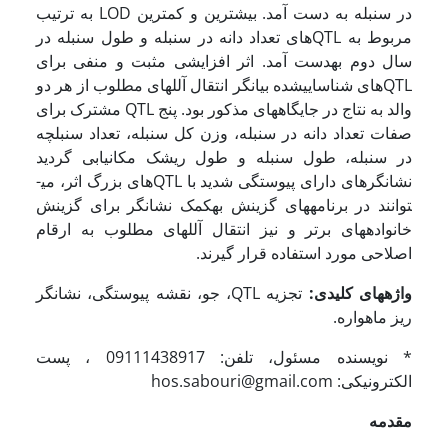
در سنبله به دست آمد. بیشترین و کمترین LOD به ترتیب
مربوط به QTL­های تعداد دانه در سنبله و طول سنبله در
سال دوم به­دست آمد. اثر افزایشی مثبت و منفی برای
QTL­های شناسایی­شده بیان­گر انتقال آللهای مطلوب از هر دو
والد به نتاج در جایگاههای مذکور بود. پنج QTL مشترک برای
صفات تعداد دانه در سنبله، وزن کل سنبله، تعداد سنبلچه
در سنبله، طول سنبله و طول ریشک مکان­یابی گردید
نشانگرهای دارای پیوستگی شدید با QTL­های بزرگ اثر، می­
توانند در برنامه­های گزینش به­کمک نشانگر برای گزینش
خانواده­های برتر و نیز انتقال آللهای مطلوب به ارقام
اصلاحی مورد استفاده قرار گیرند.
واژه­های کلیدی:
تجزیه QTL، جو، نقشه پیوستگی، نشانگر
ریز ماهواره.
* نویسنده مسئول، تلفن: 09111438917 ، پست
الکترونیکی: hos.sabouri@gmail.com
مقدمه