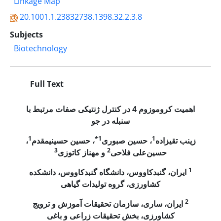
Linkage Map
20.1001.1.23832738.1398.32.2.3.8
Subjects
Biotechnology
Full Text
اهمیت کروموزوم 4 در کنترل ژنتیکی صفات مرتبط با
سنبله در جو
1
1*
1
زینب تقی­زاده
، حسین صبوری
، حسین حسینی­مقدم
،
3
2
حسین‌علی فلاحی
و مهناز کاتوزی
1
ایران، گنبدکاووس، دانشگاه گنبدکاووس، دانشکده
کشاورزی، گروه تولیدات گیاهی
2
ایران،
ساری، سازمان تحقیقات آموزش و ترویج
کشاورزی، بخش تحقیقات زراعی و باغی