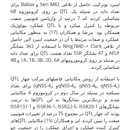
اینبرد نوترکیب حاصل از تلاقی Seri M82 و Babax برای
تعداد دانه در سنبله یک QTL بر روی کروموزوم 6B
شناسایی کردند که 7 درصد از واریانس فنوتیپی صفت
مربوطه را کنترل می­کرد و با QTL عملکرد بیولوژیک
هممکان بود. مرضا و همکاران (17) به منظور مکان­یابی
عملکرد و صفات مرتبط با آن در جمعیت اینبرد لاین حاصل
از تلاقی Ning7840 × Clark با استفاده از 363 نشانگر
AFLP و 47 نشانگر SSR تعداد هشت QTL برای تعداد دانه
در سنبله بر روی کروموزومهای 1A، 1B، 3B، 2D، 6A و 4B
شناسایی کردند.
با استفاده از روش مکان­یابی فاصله­ای مرکب چهار QTL
(qNSS-4
qNSS-4
qNSS-4
و qNSS-4
) برای تعداد
d
a
،
b
،
c
سنبلچه در سنبله در سال دوم در کروموزوم 4 مکان­یابی
شدند و نزدیک‌ترین نشانگرها به این QTL­ها به ترتیب
نشانگرهای ISSR36-1، ISSR22-5، ISSR20-1 و ISSR131-1
بودند که چهار QTL در مجموع 75 درصد از تغییرات فنوتیپی
صفت را تبیین کردند. لی و همکاران (15) مکان­یابی QTL­های
کنترل کننده عملکرد و اجزای عملکرد را در جمعیت جو