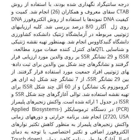
درجه سانتی­گراد نگهداری شده بودند، با استفاده از روش
CTAB سقای معروف و همکاران (26) انجام شد. کمیت و
کیفیت DNA نمونه‌ها با استفاده از روش الکتروفورز DNA
روی ژل آگارز 8/0 درصد بررسی شد. کلیه ارزیابیهای
ژنوتیپی مربوطه در آزمایشگاه ژنتیک دانشکده کشاورزی
دانشگاه گنبدکاووس انجام شد. به­منظور تهیه نقشه ژنتیکی
و شناسایی QTL­های کنترل کننده صفات مورد مطالعه،
ISSR و 29 نشانگر SSR بر روی والدین مورد ارزیابی قرار
گرفتند و نشانگرهای چند شکل بین والدین برای ثبت داده­
های ژنوتیپی افراد جمعیت مورد استفاده قرار گرفتند. از
بین 29 نشانگر SSR، از 7 نشانگر چند شکل (به ازای هر
کروموزوم یک نشانگر) و از 60 آلل چند شکل ISSR برای
تهیه نقشه استفاده شد. توالی آغازگرهای چند شکل SSR و
ISSR در جدول 1 ارائه شده است. واکنش زنجیره­ای پلیمراز
(PCR) در دستگاه ترموسایکلر (Applied Biosystems-
2720, USA) انجام شد. برنامه حرارتی و دوره­های زمانی
واکنش زنجیره­ای پلی­مراز به منظور کاهش تکثیر نوارهای
الکتروفورز اضافی و تکثیر اختصاصی، با توجه به دمای
اتصال آغازگرها، طی برنامه کاهش دمایی (Touch down