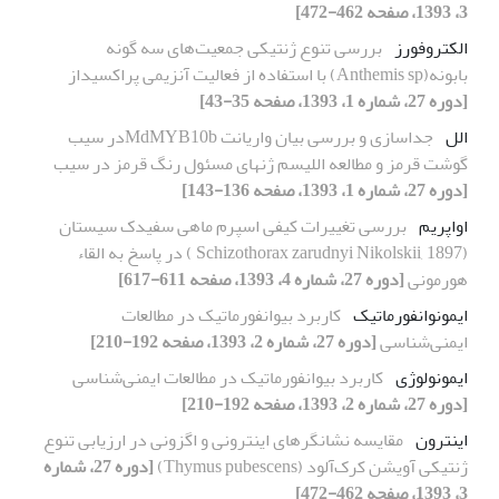
3، 1393، صفحه 462-472]
الکتروفورز
بررسی تنوع ژنتیکی جمعیت‌های سه گونه
بابونه(Anthemis sp) با استفاده از فعالیت آنزیمی پراکسیداز
[دوره 27، شماره 1، 1393، صفحه 35-43]
الل
جداسازی و بررسی بیان واریانت MdMYB10bدر سیب
گوشت قرمز و مطالعه اللیسم ژنهای مسئول رنگ قرمز در سیب
[دوره 27، شماره 1، 1393، صفحه 136-143]
اواپریم
بررسی تغییرات کیفی اسپرم ماهی سفیدک سیستان
(Schizothorax zarudnyi Nikolskii, 1897 ) در پاسخ به القاء
هورمونی
[دوره 27، شماره 4، 1393، صفحه 611-617]
ایمونوانفورماتیک
کاربرد بیوانفورماتیک در مطالعات
ایمنی‌شناسی
[دوره 27، شماره 2، 1393، صفحه 192-210]
ایمونولوژی
کاربرد بیوانفورماتیک در مطالعات ایمنی‌شناسی
[دوره 27، شماره 2، 1393، صفحه 192-210]
اینترون
مقایسه نشانگرهای اینترونی و اگزونی در ارزیابی تنوع
ژنتیکی آویشن کرک‌آلود (Thymus pubescens)
[دوره 27، شماره
3، 1393، صفحه 462-472]