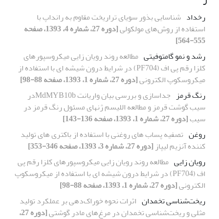
رخداد
شناسایی بذور سویای تراریخت مقاوم به رانداپ با
استفاده از روش‌های مولکولی
[دوره 27، شماره 4، 1393، صفحه
555-564]
رشد و نمو گامتوفیتی
مطالعه روند رویان زایی میکروسپورهای
کلزا رقم پی اف (PF704) در شرایط درون شیشه ای با استفاده از
میکروسکوپ الکترونی
[دوره 27، شماره 1، 1393، صفحه 88-98]
رنگ قرمز
جداسازی و بررسی بیان واریانت MdMYB10bدر
سیب گوشت قرمز و مطالعه اللیسم ژنهای مسئول رنگ قرمز در
سیب
[دوره 27، شماره 1، 1393، صفحه 136-143]
روغن
تصفیه پساب های روغنی با استفاده از باکتری های تولید
کننده آنزیم لیپاز
[دوره 27، شماره 3، 1393، صفحه 346-353]
رویان زایی
مطالعه روند رویان زایی میکروسپورهای کلزا رقم پی
اف (PF704) در شرایط درون شیشه ای با استفاده از میکروسکوپ
الکترونی
[دوره 27، شماره 1، 1393، صفحه 88-98]
ریخت‌شناسی تخمدان
اثرات نحوه خوراک‌دهی بر عملکرد تولید
مثلی و ریخت‌شناسی تخمدان در مرغ‌های مادر گوشتی
[دوره 27،