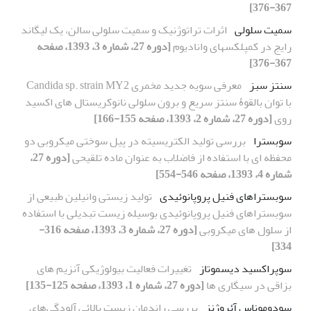
367-376]
سمیت سلولی
اثرات تراتوژنیک و سمیت سلولی سالن، یک لیگاند
رایج در کمپلکسهای وانادیوم
[دوره 27، شماره 3، 1393، صفحه
367-376]
سنتز سبز
معرفی سویه جدید مخمری Candida sp. strain MY2
با توان بالقوۀ سنتز سریع و برون سلولی نانوکریستال های اکسید
روی
[دوره 27، شماره 2، 1393، صفحه 155-166]
سوبسترا
بررسی تولید الکتریسیته در پیل سوختی میکروبی دو
محفظه ای با استفاده از فاضلاب به عنوان ماده تلقیحی
[دوره 27،
شماره 4، 1393، صفحه 546-554]
سوبستراهای فنیل پروپانوئیدی
تولید زیستی وانیلین طبیعی از
سوبستراهای فنیل پروپانوئیدی بوسیله زیست تبدیلی با استفاده
از سلول های میکروبی
[دوره 27، شماره 3، 1393، صفحه 316-
334]
سوپراکسید دیسموتاز
تغییرات فعالیت بیولوژیکی آنزیم های
بزاقی در سیگاری ها
[دوره 27، شماره 1، 1393، صفحه 125-135]
سودوموناس آئروژنز
بررسی راندمان زیست پالائی آلودگی‌های