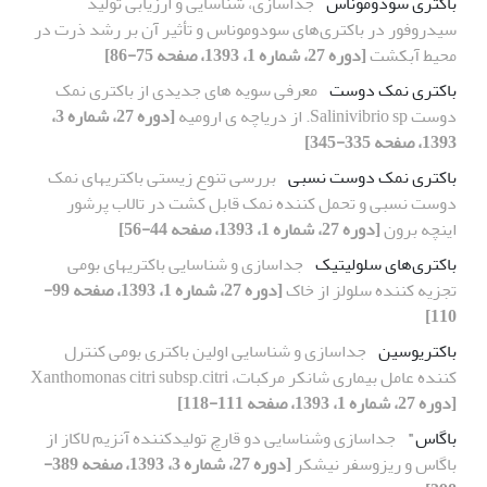
باکتری سودوموناس
جداسازی، شناسایی و ارزیابی تولید
سیدروفور در باکتری‌های سودوموناس و تأثیر آن بر رشد ذرت در
محیط آبکشت
[دوره 27، شماره 1، 1393، صفحه 75-86]
باکتری نمک دوست
معرفی سویه های جدیدی از باکتری نمک
دوست Salinivibrio sp. از دریاچه ی ارومیه
[دوره 27، شماره 3،
1393، صفحه 335-345]
باکتری نمک دوست نسبی
بررسی تنوع زیستی باکتریهای نمک
دوست نسبی و تحمل کننده نمک قابل کشت در تالاب پرشور
اینچه برون
[دوره 27، شماره 1، 1393، صفحه 44-56]
باکتری‌های سلولیتیک
جداسازی و شناسایی باکتریهای بومی
تجزیه کننده سلولز از خاک
[دوره 27، شماره 1، 1393، صفحه 99-
110]
باکتریوسین
جداسازی و شناسایی اولین باکتری بومی کنترل
کننده عامل بیماری شانکر مرکبات، Xanthomonas citri subsp.citri
[دوره 27، شماره 1، 1393، صفحه 111-118]
باگاس"
جداسازی وشناسایی دو قارچ تولیدکننده آنزیم لاکاز از
باگاس و ریزوسفر نیشکر
[دوره 27، شماره 3، 1393، صفحه 389-