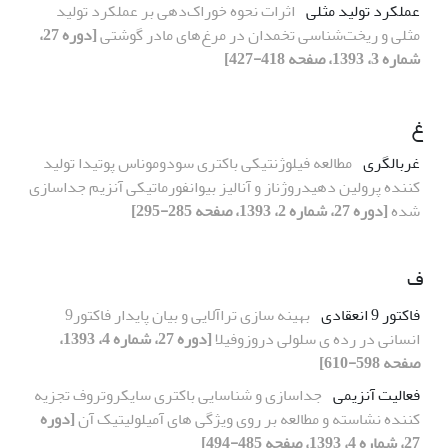
عملکرد تولید مثلی
اثرات نحوه خوراک‌دهی بر عملکرد تولید
مثلی و ریخت‌شناسی تخمدان در مرغ‌های مادر گوشتی
[دوره 27،
شماره 3، 1393، صفحه 418-427]
غ
غربالگری
مطالعه فیلوژنتیکی باکتری سودوموناس پوتیدا تولید
کننده پرولین دهیدروژناز و آنالیز بیوانفورماتیکی آنزیم جداسازی
شده
[دوره 27، شماره 2، 1393، صفحه 285-295]
ف
فاکتور 9 انعقادی
بهینه سازی تراآلایی و بیان پایدار فاکتور9
انسانی در رده ی سلولی دروزوفیلا
[دوره 27، شماره 4، 1393،
صفحه 598-610]
فعالیت آنزیمی
جداسازی و شناسایی باکتری سایکروتروف تجزیه
کننده نشاسته و مطالعه بر روی ویژگی های آمیلولیتیک آن
[دوره
27، شماره 4، 1393، صفحه 485-494]