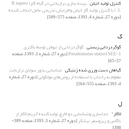
کنترل تولید اتیلن
بهینه سازی تراریختی در گیاه کلزا (B.napus
L. ) با کنترل تولید گاز اتیلن وافزایش تدریجی عامل انتخاب کننده
[دوره 27، شماره 4، 1393، صفحه 575-589]
گ
گوگردزدایی زیستی
گوگردزدایی از تیوفن توسط باکتری
Pseudomonas stutzeri SEE-1
[دوره 27، شماره 1، 1393، صفحه
57-65]
گیاهان دست ورزی شده ژنتیکی
شناسایی بذور سویای تراریخت
مقاوم به رانداپ با استفاده از روش‌های مولکولی
[دوره 27، شماره
4، 1393، صفحه 555-564]
ل
لاکاز"
جداسازی وشناسایی دو قارچ تولیدکننده آنزیم لاکاز از
باگاس و ریزوسفر نیشکر
[دوره 27، شماره 3، 1393، صفحه 389-
398]