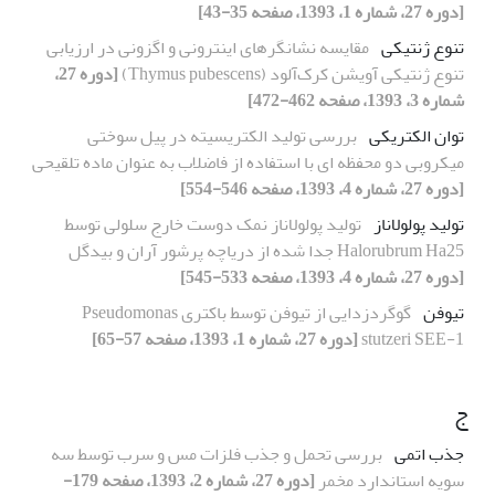
[دوره 27، شماره 1، 1393، صفحه 35-43]
تنوع ژنتیکی
مقایسه نشانگرهای اینترونی و اگزونی در ارزیابی
تنوع ژنتیکی آویشن کرک‌آلود (Thymus pubescens)
[دوره 27،
شماره 3، 1393، صفحه 462-472]
توان الکتریکی
بررسی تولید الکتریسیته در پیل سوختی
میکروبی دو محفظه ای با استفاده از فاضلاب به عنوان ماده تلقیحی
[دوره 27، شماره 4، 1393، صفحه 546-554]
تولید پولولاناز
تولید پولولاناز نمک دوست خارج سلولی توسط
Halorubrum Ha25 جدا شده از دریاچه پرشور آران و بیدگل
[دوره 27، شماره 4، 1393، صفحه 533-545]
تیوفن
گوگردزدایی از تیوفن توسط باکتری Pseudomonas
stutzeri SEE-1
[دوره 27، شماره 1، 1393، صفحه 57-65]
ج
جذب اتمی
بررسی تحمل و جذب فلزات مس و سرب توسط سه
سویه استاندارد مخمر
[دوره 27، شماره 2، 1393، صفحه 179-