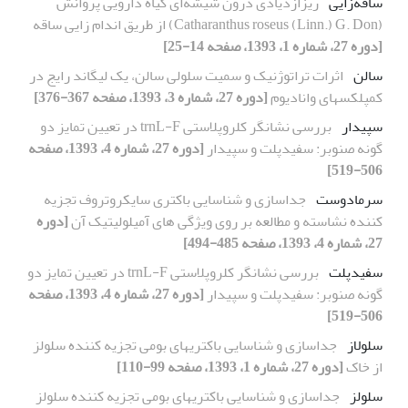
ساقه‌زایی
ریزازدیادی درون شیشه‌ای گیاه دارویی پروانش
(Catharanthus roseus (Linn.) G. Don) از طریق اندام زایی ساقه
[دوره 27، شماره 1، 1393، صفحه 14-25]
سالن
اثرات تراتوژنیک و سمیت سلولی سالن، یک لیگاند رایج در
کمپلکسهای وانادیوم
[دوره 27، شماره 3، 1393، صفحه 367-376]
سپیدار
بررسی نشانگر کلروپلاستی trnL-F در تعیین تمایز دو
گونه صنوبر: سفیدپلت و سپیدار
[دوره 27، شماره 4، 1393، صفحه
506-519]
سرمادوست
جداسازی و شناسایی باکتری سایکروتروف تجزیه
کننده نشاسته و مطالعه بر روی ویژگی های آمیلولیتیک آن
[دوره
27، شماره 4، 1393، صفحه 485-494]
سفیدپلت
بررسی نشانگر کلروپلاستی trnL-F در تعیین تمایز دو
گونه صنوبر: سفیدپلت و سپیدار
[دوره 27، شماره 4، 1393، صفحه
506-519]
سلولاز
جداسازی و شناسایی باکتریهای بومی تجزیه کننده سلولز
از خاک
[دوره 27، شماره 1، 1393، صفحه 99-110]
سلولز
جداسازی و شناسایی باکتریهای بومی تجزیه کننده سلولز