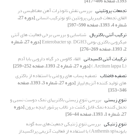
1393، صفحه 406-417]
تجمعات پروتئینی
بررسی نقش نانوذرات آهن مغناطیسی در
القای تجمعات فیبریلی پروتئین تاو نوترکیب انسانی
[دوره 27،
شماره 4، 1393، صفحه 590-597]
ترکیب آنتی باکتریال
شناسایی و بررسی برخی فعالیت های آنتی
میکروبی باکتری بومی Enterobacter sp. DGH3
[دوره 27، شماره
2، 1393، صفحه 269-276]
ترکیبات آنتی اکسیدانی
القاء کالوس در گیاه دارویی بابا آدم
(Arctium lappa L.)
[دوره 27، شماره 2، 1393، صفحه 252-259]
تصفیه فاضلاب
تصفیه پساب های روغنی با استفاده از باکتری
های تولید کننده آنزیم لیپاز
[دوره 27، شماره 3، 1393، صفحه
346-353]
تنوع زیستی
بررسی تنوع زیستی باکتریهای نمک دوست نسبی و
تحمل کننده نمک قابل کشت در تالاب پرشور اینچه برون
[دوره
27، شماره 1، 1393، صفحه 44-56]
تنوع ژنتیکی
بررسی تنوع ژنتیکی جمعیت‌های سه گونه
بابونه(Anthemis sp) با استفاده از فعالیت آنزیمی پراکسیداز