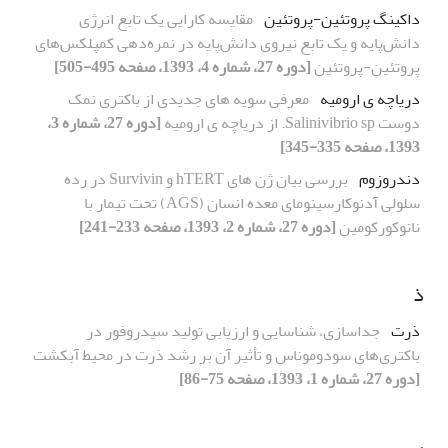
داکینگ پروتئین-پروتئین
مقایسه کارایی یک تابع انرژی
دانش‌پایه و یک تابع نیروی دانش‌پایه در نمره‌دهی کمپلکس‌های
پروتئین-پروتئین
[دوره 27، شماره 4، 1393، صفحه 495-505]
دریاچه ی ارومیه
معرفی سویه های جدیدی از باکتری نمک
دوست Salinivibrio sp. از دریاچه ی ارومیه
[دوره 27، شماره 3،
1393، صفحه 335-345]
دندروزوم
بررسی بیان ژن های hTERT و Survivin در رده
سلولی آدنوکارسینومای معده انسان (AGS) تحت تیمار با
نانوکورکومین
[دوره 27، شماره 2، 1393، صفحه 233-241]
ذ
ذرت
جداسازی، شناسایی و ارزیابی تولید سیدروفور در
باکتری‌های سودوموناس و تأثیر آن بر رشد ذرت در محیط آبکشت
[دوره 27، شماره 1، 1393، صفحه 75-86]
ر