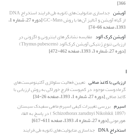
366]
آویشن
جداسازی متابولیت‌های ثانویه طی فرایند استخراج DNA
از گیاه آویشن و آنالیز آن‌ها با روش GC-Mass
[دوره 27، شماره 1،
1393، صفحه 66-74]
آویشن کرک آلود
مقایسه نشانگرهای اینترونی و اگزونی در
ارزیابی تنوع ژنتیکی آویشن کرک‌آلود (Thymus pubescens)
[دوره 27، شماره 3، 1393، صفحه 462-472]
ا
ارزیابی با کاغذ صافی
تعیین فعالیت سلولازی آکتینومیست‌های
گرما‌دوست موجود در کمپوست قارچ خوراکی به روش ارزیابی با
کاغذ صافی
[دوره 27، شماره 1، 1393، صفحه 26-34]
اسپرم
بررسی تغییرات کیفی اسپرم ماهی سفیدک سیستان
(Schizothorax zarudnyi Nikolskii, 1897 ) در پاسخ به القاء
هورمونی
[دوره 27، شماره 4، 1393، صفحه 611-617]
استخراج DNA
جداسازی متابولیت‌های ثانویه طی فرایند