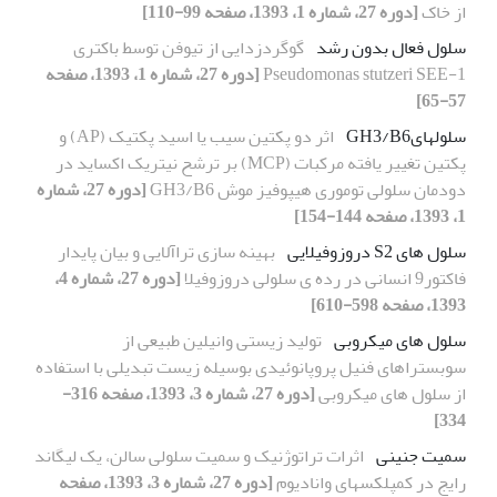
از خاک
[دوره 27، شماره 1، 1393، صفحه 99-110]
سلول فعال بدون رشد
گوگردزدایی از تیوفن توسط باکتری
Pseudomonas stutzeri SEE-1
[دوره 27، شماره 1، 1393، صفحه
57-65]
سلولهایGH3/B6
اثر دو پکتین سیب یا اسید پکتیک (AP) و
پکتین تغییر یافته مرکبات (MCP) بر ترشح نیتریک اکساید در
دودمان سلولی توموری هیپوفیز موش GH3/B6
[دوره 27، شماره
1، 1393، صفحه 144-154]
سلول های S2 دروزوفیلایی
بهینه سازی تراآلایی و بیان پایدار
فاکتور9 انسانی در رده ی سلولی دروزوفیلا
[دوره 27، شماره 4،
1393، صفحه 598-610]
سلول های میکروبی
تولید زیستی وانیلین طبیعی از
سوبستراهای فنیل پروپانوئیدی بوسیله زیست تبدیلی با استفاده
از سلول های میکروبی
[دوره 27، شماره 3، 1393، صفحه 316-
334]
سمیت جنینی
اثرات تراتوژنیک و سمیت سلولی سالن، یک لیگاند
رایج در کمپلکسهای وانادیوم
[دوره 27، شماره 3، 1393، صفحه