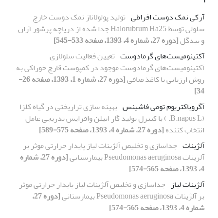
آرکی نمک دوست افراطی
تولید پولولاناز نمک دوست خارج
سلولی توسط Halorubrum Ha25 جدا شده از دریاچه پرشور آران
و بیدگل
[دوره 27، شماره 4، 1393، صفحه 533-545]
آکتینومیست‌های گرمادوست
تعیین فعالیت سلولازی
آکتینومیست‌های گرما‌دوست موجود در کمپوست قارچ خوراکی به
روش ارزیابی با کاغذ صافی
[دوره 27، شماره 1، 1393، صفحه 26-
34]
آگروباکتریوم تومی فاشینس
بهینه سازی تراریختی در گیاه کلزا
(B.napus L. ) با کنترل تولید گاز اتیلن وافزایش تدریجی عامل
انتخاب کننده
[دوره 27، شماره 4، 1393، صفحه 575-589]
آلژینات
جداسازی و تخلیص آلژینات لیاز پایدار حرارتی موثر بر
آلژینات Pseudomonas aeruginosa بیمارستانی
[دوره 27، شماره
4، 1393، صفحه 565-574]
آلژینات لیاز
جداسازی و تخلیص آلژینات لیاز پایدار حرارتی موثر
بر آلژینات Pseudomonas aeruginosa بیمارستانی
[دوره 27،
شماره 4، 1393، صفحه 565-574]