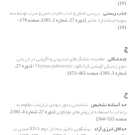
191]
جذب زیستی
بررسی تحمل و جذب فلزات مس و سرب توسط سه
سویه استاندارد مخمر
[دوره 27، شماره 2، 1393، صفحه 179-
191]
چ
چندشکلی
مقایسه نشانگرهای اینترونی و اگزونی در ارزیابی
تنوع ژنتیکی آویشن کرک‌آلود (Thymus pubescens)
[دوره 27،
شماره 3، 1393، صفحه 462-472]
ح
حد آستانه تشخیص
شناسایی بذور سویای تراریخت مقاوم به
رانداپ با استفاده از روش‌های مولکولی
[دوره 27، شماره 4، 1393،
صفحه 555-564]
حداقل انرژی آزاد
پیشگویی دقیق ساختار دوم RNA مبتنی بر