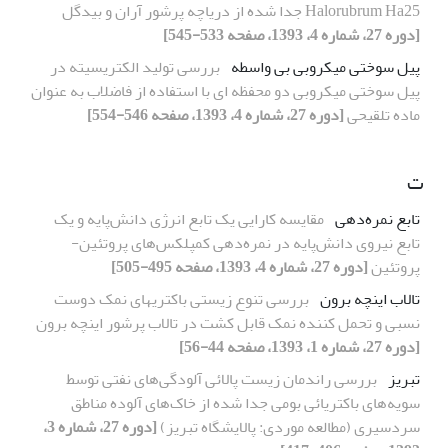
Halorubrum Ha25 جدا شده از دریاچه پرشور آران و بیدگل
[دوره 27، شماره 4، 1393، صفحه 533-545]
پیل سوختی میکروبی بی واسطه
بررسی تولید الکتریسیته در
پیل سوختی میکروبی دو محفظه ای با استفاده از فاضلاب به عنوان
ماده تلقیحی
[دوره 27، شماره 4، 1393، صفحه 546-554]
ت
تابع نمره‌دهی
مقایسه کارایی یک تابع انرژی دانش‌پایه و یک
تابع نیروی دانش‌پایه در نمره‌دهی کمپلکس‌های پروتئین-
پروتئین
[دوره 27، شماره 4، 1393، صفحه 495-505]
تالاب اینچه برون
بررسی تنوع زیستی باکتریهای نمک دوست
نسبی و تحمل کننده نمک قابل کشت در تالاب پرشور اینچه برون
[دوره 27، شماره 1، 1393، صفحه 44-56]
تبریز
بررسی راندمان زیست پالائی آلودگی‌های نفتی توسط
سویه‌های باکتریائی بومی جدا‌ شده از خاک‌های آلوده مناطق
سردسیری (مطالعه موردی: پالایشگاه تبریز)
[دوره 27، شماره 3،