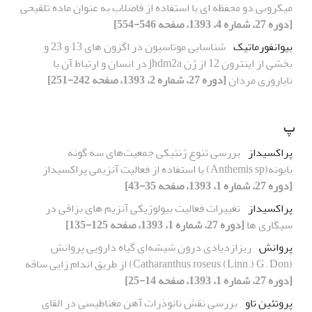
میکروبی دو محفظه ای با استفاده از فاضلاب به عنوان ماده تلقیحی
[دوره 27، شماره 4، 1393، صفحه 546-554]
بیوانفورماتیک
شناسایی موتاسیون در اگزون های 13 و 23 و
بخشی از اینترون 12 از ژن jhdm2a در انسان و ارتباط آن با
ناباروری مردان
[دوره 27، شماره 2، 1393، صفحه 242-251]
پ
پراکسیداز
بررسی تنوع ژنتیکی جمعیت‌های سه گونه
بابونه(Anthemis sp) با استفاده از فعالیت آنزیمی پراکسیداز
[دوره 27، شماره 1، 1393، صفحه 35-43]
پراکسیداز
تغییرات فعالیت بیولوژیکی آنزیم های بزاقی در
سیگاری ها
[دوره 27، شماره 1، 1393، صفحه 125-135]
پروانش
ریزازدیادی درون شیشه‌ای گیاه دارویی پروانش
(Catharanthus roseus (Linn.) G. Don) از طریق اندام زایی ساقه
[دوره 27، شماره 1، 1393، صفحه 14-25]
پروتئین تاو
بررسی نقش نانوذرات آهن مغناطیسی در القای