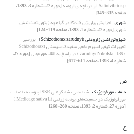
Salinivibrio sp. از دریاچه ی ارومیه
[دوره 27، شماره 3، 1393،
صفحه 335-345]
شوری
افزایش بیان ژن P5CS در گیاهچه زیتون تحت تنش
شوری
[دوره 27، شماره 1، 1393، صفحه 119-124]
شیزوتوراکس زارودنی (Schizothorax zarudnyi)
بررسی
تغییرات کیفی اسپرم ماهی سفیدک سیستان (Schizothorax
zarudnyi Nikolskii, 1897 ) در پاسخ به القاء هورمونی
[دوره 27،
شماره 4، 1393، صفحه 611-617]
ص
صفات مورفولوژیک
شناسایی نشانگرهای ISSR پیوسته با صفات
مورفولوژیک در جمعیت‌های یونجه زراعی (Medicago sativa L.)
[دوره 27، شماره 2، 1393، صفحه 260-268]
ع