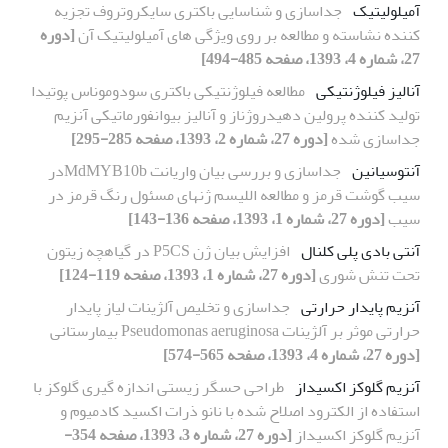
آمیلولیتیک
جداسازی و شناسایی باکتری سایکروتروف تجزیه
کننده نشاسته و مطالعه بر روی ویژگی های آمیلولیتیک آن
[دوره
27، شماره 4، 1393، صفحه 485-494]
آنالیز فیلوژنتیکی
مطالعه فیلوژنتیکی باکتری سودوموناس پوتیدا
تولید کننده پرولین دهیدروژناز و آنالیز بیوانفورماتیکی آنزیم
جداسازی شده
[دوره 27، شماره 2، 1393، صفحه 285-295]
آنتوسیانین
جداسازی و بررسی بیان واریانت MdMYB10bدر
سیب گوشت قرمز و مطالعه اللیسم ژنهای مسئول رنگ قرمز در
سیب
[دوره 27، شماره 1، 1393، صفحه 136-143]
آنتی بادی پلی کلنال
افزایش بیان ژن P5CS در گیاهچه زیتون
تحت تنش شوری
[دوره 27، شماره 1، 1393، صفحه 119-124]
آنزیم پایدار حرارتی
جداسازی و تخلیص آلژینات لیاز پایدار
حرارتی موثر بر آلژینات Pseudomonas aeruginosa بیمارستانی
[دوره 27، شماره 4، 1393، صفحه 565-574]
آنزیم گلوکز اکسیداز
طراحی حسگر زیستی اندازه گیری گلوکز با
استفاده از الکترود اصلاح شده با نانو ذرات اکسید کادمیوم و
آنزیم گلوکز اکسیداز
[دوره 27، شماره 3، 1393، صفحه 354-