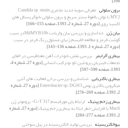
398]
برون سلولی
معرفی سویه جدید مخمری Candida sp. strain
MY2 با توان بالقوۀ سنتز سریع و برون سلولی نانوکریستال های
اکسید روی
[دوره 27، شماره 2، 1393، صفحه 155-166]
بیان ژن
جداسازی و بررسی بیان واریانت MdMYB10bدر سیب
گوشت قرمز و مطالعه اللیسم ژنهای مسئول رنگ قرمز در سیب
[دوره 27، شماره 1، 1393، صفحه 136-143]
بیماری آلزایمر
بررسی نقش نانوذرات آهن مغناطیسی در القای
تجمعات فیبریلی پروتئین تاو نوترکیب انسانی
[دوره 27، شماره 4،
1393، صفحه 590-597]
بیماری باکتریایی
شناسایی و بررسی برخی فعالیت های آنتی
میکروبی باکتری بومی Enterobacter sp. DGH3
[دوره 27، شماره
2، 1393، صفحه 269-276]
بیماری زخم پپتیک
ارتباط پلی مورفیسم G/T 317- پروموتر ژن
Muc6 با افزایش خطر ابتلا به بیماری زخم پپتیک
[دوره 27، شماره
2، 1393، صفحه 277-284]
بیوالکتریسیته
بررسی تولید الکتریسیته در پیل سوختی