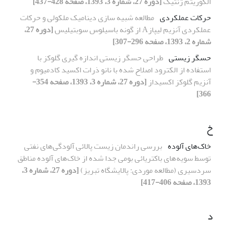
الگوریتم ژنتیک
[دوره 27، شماره 3، 1393، صفحه 428-437]
حرکات عملکردی
مطالعه شبیه سازی دینامیک ملکولی و حرکات
عملکردی آنزیم لیپازA از گونه باسیلوس سوبتیلیس
[دوره 27،
شماره 2، 1393، صفحه 296-307]
حسگر زیستی
طراحی حسگر زیستی اندازه گیری گلوکز با
استفاده از الکترود اصلاح شده با نانو ذرات اکسید کادمیوم و
آنزیم گلوکز اکسیداز
[دوره 27، شماره 3، 1393، صفحه 354-
366]
خ
خاک‌های آلوده
بررسی راندمان زیست پالائی آلودگی‌های نفتی
توسط سویه‌های باکتریائی بومی جدا‌ شده از خاک‌های آلوده مناطق
سردسیری (مطالعه موردی: پالایشگاه تبریز)
[دوره 27، شماره 3،
1393، صفحه 406-417]
د