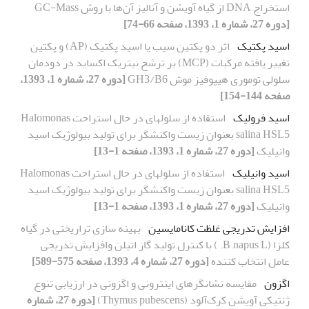
استخراج DNA از گیاه آویشن و آنالیز آن‌ها با روش GC-Mass
[دوره 27، شماره 1، 1393، صفحه 66-74]
اسید پکتیک
اثر دو پکتین سیب یا اسید پکتیک (AP) و پکتین
تغییر یافته مرکبات (MCP) بر ترشح نیتریک اکساید در دودمان
سلولی توموری هیپوفیز موش GH3/B6
[دوره 27، شماره 1، 1393،
صفحه 144-154]
اسید فرولیک
استفاده از سلولهای در حال استراحت Halomonas
salina HSL5 بعنوان زیست واکنشگر برای تولید بیولوژیک اسید
وانیلیک
[دوره 27، شماره 1، 1393، صفحه 1-13]
اسید وانیلیک
استفاده از سلولهای در حال استراحت Halomonas
salina HSL5 بعنوان زیست واکنشگر برای تولید بیولوژیک اسید
وانیلیک
[دوره 27، شماره 1، 1393، صفحه 1-13]
افزایش تدریجی غلظت کانامایسین
بهینه سازی تراریختی در گیاه
کلزا (B.napus L. ) با کنترل تولید گاز اتیلن وافزایش تدریجی
عامل انتخاب کننده
[دوره 27، شماره 4، 1393، صفحه 575-589]
اگزون
مقایسه نشانگرهای اینترونی و اگزونی در ارزیابی تنوع
ژنتیکی آویشن کرک‌آلود (Thymus pubescens)
[دوره 27، شماره