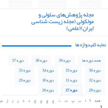
English
ورود به سامانه
ثبت نام
مجله پژوهش‌های سلولی و
مولکولی (مجله زیست شناسی
ایران)(علمی)
نمایه کلیدواژه ها
همه دوره ها
دوره 39
دوره 38
دوره 37
دوره 36
دوره 35
دوره 34
دوره 33
دوره 32
دوره 31
دوره 30
دوره 29
دوره 28
دوره 27
دوره 26
همه
آ
ا
ب
پ
ت
ث
ج
چ
ح
خ
د
ذ
ر
ز
ژ
س
آ