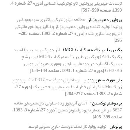
تجمعات فیبریلی پروتئین تاو نوترکیب انسانی
[دوره 27، شماره 4،
1393، صفحه 590-597]
پرولین دهیدروژناز
مطالعه فیلوژنتیکی باکتری سودوموناس
پوتیدا تولید کننده پرولین دهیدروژناز و آنالیز بیوانفورماتیکی
آنزیم جداسازی شده
[دوره 27، شماره 2، 1393، صفحه 285-
295]
پکتین تغییر یافته مرکبات (MCP)
اثر دو پکتین سیب یا اسید
پکتیک (AP) و پکتین تغییر یافته مرکبات (MCP) بر ترشح
نیتریک اکساید در دودمان سلولی توموری هیپوفیز موش
GH3/B6
[دوره 27، شماره 1، 1393، صفحه 144-154]
پلی مورفیسم پروموتر
ارتباط پلی مورفیسم G/T 317- پروموتر
ژن Muc6 با افزایش خطر ابتلا به بیماری زخم پپتیک
[دوره 27،
شماره 2، 1393، صفحه 277-284]
پودوفیلوتوکسین"
القای آپوپتوز رده سلولی کارسینومای مثانه
5637 در اثر تیمار با پودوفیلوتوکسین
[دوره 27، شماره 3، 1393،
صفحه 399-405]
پولولان
تولید پولولاناز نمک دوست خارج سلولی توسط