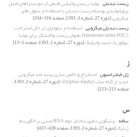
زیست تبدیلی
تولید زیستی وانیلین طبیعی از سوبستراهای فنیل
پروپانوئیدی بوسیله زیست تبدیلی با استفاده از سلول های
میکروبی
[دوره 27، شماره 3، 1393، صفحه 316-334]
زیست تبدیلی میکروبی
استفاده از سلولهای در حال استراحت
Halomonas salina HSL5 بعنوان زیست واکنشگر برای تولید
بیولوژیک اسید وانیلیک
[دوره 27، شماره 1، 1393، صفحه 1-13]
ژ
ژل فیلتراسیون
استخراج و خالص سازی پپتید ضد میکروبی
جدید از گیاه عناب (Ziziphus Jujuba)
[دوره 27، شماره 2، 1393،
صفحه 211-223]
س
ساقه
پیشگویی دقیق ساختار دوم RNA مبتنی بر الگوریتم
ژنتیک
[دوره 27، شماره 3، 1393، صفحه 428-437]