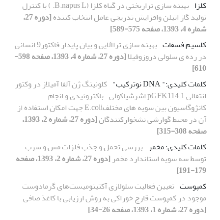
کلزا
بهینه سازی تراریختی در گیاه کلزا (B.napus L. ) با کنترل
تولید گاز اتیلن وافزایش تدریجی عامل انتخاب کننده
[دوره 27،
شماره 4، 1393، صفحه 575-589]
کلسیم فسفات
بهینه سازی تراآلایی و بیان پایدار فاکتور9 انسانی
در رده ی سلولی دروزوفیلا
[دوره 27، شماره 4، 1393، صفحه 598-
610]
کلمات کلیدی:" DNA نوترکیب"
کلونینگ ژن آلفا آمیلاز در وکتور
انتقالی pGFK114.1 اشرشیاکولی- باکتروئیدی و انجام
کانژوگاسیون بین سویه های مختلفE.coli جهت امکان استفاده از
آن در محیط گوارشی نشخوارکنندگان
[دوره 27، شماره 2، 1393،
صفحه 308-315]
کلمات کلیدی: مخمر
بررسی تحمل و جذب فلزات مس و سرب
توسط سه سویه استاندارد مخمر
[دوره 27، شماره 2، 1393، صفحه
179-191]
کمپوست
تعیین فعالیت سلولازی آکتینومیست‌های گرما‌دوست
موجود در کمپوست قارچ خوراکی به روش ارزیابی با کاغذ صافی
[دوره 27، شماره 1، 1393، صفحه 26-34]