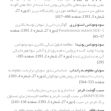
نفتی توسط سویه‌های باکتریائی بومی جدا‌ شده از خاک‌های آلوده
مناطق سردسیری (مطالعه موردی: پالایشگاه تبریز)
[دوره 27،
شماره 3، 1393، صفحه 406-417]
سودوموناس استوتزری
گوگردزدایی از تیوفن توسط باکتری
Pseudomonas stutzeri SEE-1
[دوره 27، شماره 1، 1393، صفحه
57-65]
سودوموناس پوتیدا
مطالعه فیلوژنتیکی باکتری سودوموناس
پوتیدا تولید کننده پرولین دهیدروژناز و آنالیز بیوانفورماتیکی
آنزیم جداسازی شده
[دوره 27، شماره 2، 1393، صفحه 285-
295]
سویای مقاوم به رانداپ
شناسایی بذور سویای تراریخت مقاوم به
رانداپ با استفاده از روش‌های مولکولی
[دوره 27، شماره 4، 1393،
صفحه 555-564]
سیب گوشت قرمز
جداسازی و بررسی بیان واریانت
MdMYB10bدر سیب گوشت قرمز و مطالعه اللیسم ژنهای مسئول
رنگ قرمز در سیب
[دوره 27، شماره 1، 1393، صفحه 136-143]
سیدروفور
جداسازی، شناسایی و ارزیابی تولید سیدروفور در