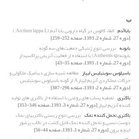
ب
باباآدم
القاء کالوس در گیاه دارویی بابا آدم (Arctium lappa L.)
[دوره 27، شماره 2، 1393، صفحه 252-259]
بابونه
بررسی تنوع ژنتیکی جمعیت‌های سه گونه
بابونه(Anthemis sp) با استفاده از فعالیت آنزیمی پراکسیداز
[دوره 27، شماره 1، 1393، صفحه 35-43]
باسیلوس سوبتیلیس لیپاز
مطالعه شبیه سازی دینامیک ملکولی و
حرکات عملکردی آنزیم لیپازA از گونه باسیلوس سوبتیلیس
[دوره 27، شماره 2، 1393، صفحه 296-307]
باکتری
تصفیه پساب های روغنی با استفاده از باکتری های تولید
کننده آنزیم لیپاز
[دوره 27، شماره 3، 1393، صفحه 346-353]
باکتری تحمل کننده نمک
بررسی تنوع زیستی باکتریهای نمک
دوست نسبی و تحمل کننده نمک قابل کشت در تالاب پرشور
اینچه برون
[دوره 27، شماره 1، 1393، صفحه 44-56]