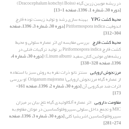
در ریشه مویین زرین گیاه (Dracocephalum kotschyi Boiss)
[دوره 30، شماره 1، 1396، صفحه 1-13]
محیط کشت YPG
بهینه سازی رشد و تولید زیست توده قارچ
اندوفیت Piriformospora indica
[دوره 30، شماره 3، 1396، صفحه
304-312]
محیط کشت قارچ
بررسی مقایسه ای اثر عصاره سلولی و محیط
کشت قارچ Piriformospora indica بر تولید ترکیبات فنلی در
ریشه‌های موئین کتان سفید (Linum album)
[دوره 30، شماره 4،
1396، صفحه 328-338]
مرزنجوش اروپایی
سنتز نانو ذرات نقره به روش سبز با استفاده
از عصاره گیاه مرزنجوش اروپایی( Origanum majorana )و بررسی
اثرات ضد میکروبی آن
[دوره 30، شماره 2، 1396، صفحه 161-
173]
مقاومت دارویی
اثر عصاره آلکالوئیدی گیاه تلخ بیان بر میزان
MIC و تجمع داخل سلولی سیپروفلوکساسین در موتان مقاوم به
سیپروفلوکساسین اشریشیا کلی
[دوره 30، شماره 3، 1396، صفحه
274-281]