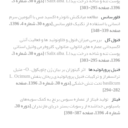
پوست تنه و شاخه درخت بید(Salix alba. L)
[دوره 30، شماره 3،
1396، صفحه 295-303]
فلورسانس
مطالعه میانکنش نانوذره اکسید مس با آلبومین سرم
انسانی با استفاده از تکنیک فلورسانس
[دوره 30، شماره 4، 1396،
صفحه 339-348]
فنول کل
بررسی میزان فنول و فلاونوئید ها و فعالیت آنتی
اکسیدانی عصاره های اتانولی، متانولی، کلروفرمی واتیل استاتی
پوست تنه و شاخه درخت بید(Salix alba. L)
[دوره 30، شماره 3،
1396، صفحه 295-303]
فنیل پروپانوئیدها
اثر کیتوزان بر بیان ژن چاویکول – O- متیل
ترانسفراز و ترکیبات فنیل پروپانوئیدی ریحان بنفش L. Ocimum
basilicum تحت تنش خشکی
[دوره 30، شماره 3، 1396، صفحه
282-294]
فیتاز
تولید فیتاز از عصاره سبوس برنج به کمک سویه‌های
باسیلوس جداشده از رسوبات بستر دریای مازندران
[دوره 30،
شماره 4، 1396، صفحه 387-398]