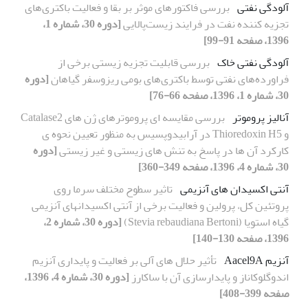
آلودگی نفتی
بررسی فاکتورهای موثر بر بقا و فعالیت باکتری‌های
تجزیه کننده نفت در فرایند زیست‌پالایی
[دوره 30، شماره 1،
1396، صفحه 91-99]
آلودگی نفتی خاک
بررسی قابلیت تجزیه زیستی برخی از
فراورده‌های نفتی توسط باکتری‌های بومی ریزوسفر گیاهان
[دوره
30، شماره 1، 1396، صفحه 66-76]
آنالیز پروموتر
بررسی مقایسه ای پروموترهای ژن های Catalase2
و Thioredoxin H5 در آرابیدوپسیس به منظور تعیین نحوه ی
کارکرد آن ها در پاسخ به تنش های زیستی و غیر زیستی
[دوره
30، شماره 4، 1396، صفحه 349-360]
آنتی اکسیدان های آنزیمی
تاثیر سطوح مختلف سرما روی
پروتئین کل، پرولین و فعالیت برخی از آنتی اکسیدانهای آنزیمی
گیاه استویا (Stevia rebaudiana Bertoni)
[دوره 30، شماره 2،
1396، صفحه 130-140]
آنزیم Aacel9A
تأثیر حلال های آلی بر فعالیت و پایداری آنزیم
اندوگلوکاناز و پایدارسازی آن با ساکارز
[دوره 30، شماره 4، 1396،
صفحه 399-408]