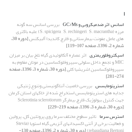
ا
اسانس٬ اثر ضدمیکروبی و GC/Ms
بررسی اسانس سه گونه
مرزه (S. spicigera , S. rechingeri , S. macrantha) علیه باکتری
های عامل عفونت بیمارستانی و قارچ کاندیدا آلبیکنس
[دوره 30،
شماره 2، 1396، صفحه 107-119]
اسپکتروفلوریمتری
اثر عصاره آلکالوئیدی گیاه تلخ بیان بر میزان
MIC و تجمع داخل سلولی سیپروفلوکساسین در موتان مقاوم به
سیپروفلوکساسین اشریشیا کلی
[دوره 30، شماره 3، 1396، صفحه
274-281]
استرپتومایسس
بررسی خاصیت آنتاگونیستی وتنوع ژنتیکی
جدایه های استرپتومایسس استخراج شده از خاکهای استان کرمان
جهت کنترل بیولوژیک قارچ بیمارگر Sclerotinia sclerotiorum
[دوره 30، شماره 3، 1396، صفحه 219-229]
استرس سرما
تاثیر سطوح مختلف سرما روی پروتئین کل، پرولین
و فعالیت برخی از آنتی اکسیدانهای آنزیمی گیاه استویا (Stevia
rebaudiana Bertoni)
[دوره 30، شماره 2، 1396، صفحه 130-