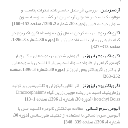
آرتمیزینین
بررسی اثر متیل جاسمونات، نیترات پتاسیم و
موالونیک اسید بر محتوای آرتمیزین در کشت سوسپانسیون
سلولی درمنه خزری
[دوره 30، شماره 2، 1396، صفحه 152-160]
آگروباکتریوم
بهینه کردن انتقال ژن به واسطه اگروباکتریوم در
گیاه دارویی زنیان با استفاده از ژن fld
[دوره 30، شماره 3، 1396،
صفحه 313-327]
آگروباکتریوم رایزوژنز
قهوه‌ای شدن ریزنمونه‌های برگی چهار
گونه‌ی گیاهی از خانواده سولاناسه پس از القا شدن با سویه‌هایی
از باکتری آگروباکتریوم رایزوژنز
[دوره 30، شماره 3، 1396، صفحه
252-263]
آگروباکتریوم رایزوژنز
اثر القایی کیتوزان و کلشی‌سین بر تولید
رزمارینیک اسید در ریشه مویین زرین گیاه (Dracocephalum
kotschyi Boiss)
[دوره 30، شماره 1، 1396، صفحه 1-13]
آلبومن سرم انسانی
مطالعه میانکنش نانوذره اکسید مس با
آلبومین سرم انسانی با استفاده از تکنیک فلورسانس
[دوره 30،
شماره 4، 1396، صفحه 339-348]