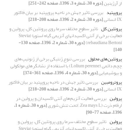
از آرژینین
[دوره 30، شماره 3، 1396، صفحه 242-251]
پروپپتید
بررسی تاثیر جهش در ناحیه پروپپتید بر بیان فاکتور
IX انسانی
[دوره 30، شماره 2، 1396، صفحه 208-218]
پروتئین کل
تاثیر سطوح مختلف سرما روی پروتئین کل، پرولین و
فعالیت برخی از آنتی اکسیدانهای آنزیمی گیاه استویا (Stevia
rebaudiana Bertoni)
[دوره 30، شماره 2، 1396، صفحه 130-
140]
پروتئین‌های محلول
بررسی تنوع ژنتیکی برخی از ژنوتیپ‌های
چچم دائمی (Lolium perenne) با استفاده از نشانگرهای مولکولی
و بیوشیمیایی
[دوره 30، شماره 4، 1396، صفحه 361-374]
پروترومبین
بررسی تاثیر جهش در ناحیه پروپپتید بر بیان فاکتور
IX انسانی
[دوره 30، شماره 2، 1396، صفحه 208-218]
پرولین
بررسی فعالیت آنزیم‌های آنتی اکسیدان و پرولین در
ارقام ذرت (Zea mays L.)تحت تنش شوری
[دوره 30، شماره 1،
1396، صفحه 77-90]
پرولین
تاثیر سطوح مختلف سرما روی پروتئین کل، پرولین و
فعالیت برخی از آنتی اکسیدانهای آنزیمی گیاه استویا (Stevia