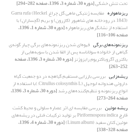
تحت تنش خشکی
[دوره 30، شماره 3، 1396، صفحه 282-294]
ریزماهواره
مقایسه ژنتیکی ماهی گل چراغ Garra rufa (Heckel,
1843) در رودخانه های شاهپور (کازرون) و بریم (گچساران) با
استفاده از نشانگرهای ریزماهواره
[دوره 30، شماره 1، 1396،
صفحه 106-116]
ریزنمونه‌های برگی
قهوه‌ای شدن ریزنمونه‌های برگی چهار گونه‌ی
گیاهی از خانواده سولاناسه پس از القا شدن با سویه‌هایی از
باکتری آگروباکتریوم رایزوژنز
[دوره 30، شماره 3، 1396، صفحه
252-263]
ریشه‌زایی
بررسی باززایی مستقیم گیاهچه در دو جمعیت گیاه
داروئی هندوانه ابوجهل (Citrullus colosynthis L.)با استفاده از
انواع ریزنمونه و تنظیم‌کننده‌های رشد
[دوره 30، شماره 3، 1396،
صفحه 264-273]
ریشه موئین
بررسی مقایسه ای اثر عصاره سلولی و محیط کشت
قارچ Piriformospora indica بر تولید ترکیبات فنلی در ریشه‌های
موئین کتان سفید (Linum album)
[دوره 30، شماره 4، 1396،
صفحه 328-338]