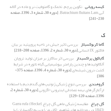
کیسه رویانی
تکوین پرچم. تخمک و گامتوفیت نر و ماده در آلاله
آبی Batrachium fluitans Lam.
[دوره 30، شماره 3، 1396، صفحه
230-241]
گ
گاما کربوکسیلاز
بررسی تاثیر جهش در ناحیه پروپپتید بر بیان
فاکتور IX انسانی
[دوره 30، شماره 2، 1396، صفحه 208-218]
گایاکول پراکسیداز
بررسی اثر ساکارز بر میزان تولید تروپان
آلکالوئیدها و چندین پارامتر بیوشیمیایی گیاه تاتوره در شرایط
کشت درون شیشه‌ای
[دوره 30، شماره 4، 1396، صفحه 375-
386]
گروه‌بندی
بررسی تنوع ژنتیکی ژنوتیپ‌های گندم دیم با استفاده
ازآغازگرهای نیمه تصادفی اینترونی-اگزونی
[دوره 30، شماره 2،
1396، صفحه 120-129]
گل چراغ
مقایسه ژنتیکی ماهی گل چراغ Garra rufa (Heckel,
1843) در رودخانه های شاهپور (کازرون) و بریم (گچساران) با