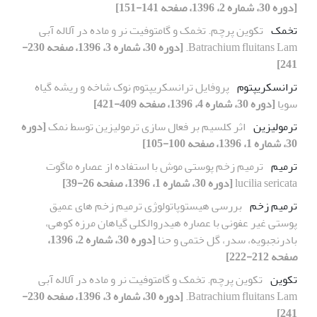
[دوره 30، شماره 2، 1396، صفحه 141-151]
تخمک
تکوین پرچم. تخمک و گامتوفیت نر و ماده در آلاله آبی
Batrachium fluitans Lam.
[دوره 30، شماره 3، 1396، صفحه 230-
241]
ترانسکریپتوم
پروفایل ترانسکریپتوم نوک شاخه و ریشه گیاه
سویا
[دوره 30، شماره 4، 1396، صفحه 409-421]
ترمولیزین
اثر کلسیم بر فعال سازی ترمولیزین توسط نمک
[دوره
30، شماره 1، 1396، صفحه 100-105]
ترمیم
ترمیم زخم پوستی موش با استفاده از عصاره ماگوت
lucilia sericata
[دوره 30، شماره 1، 1396، صفحه 26-39]
ترمیم زخم
بررسی هیستوپاتولوژی ترمیم زخم های عمیق
پوستی غیر عفونی با عصاره هیدروالکلی گیاهان مرزه کوهی،
بادرنجبویه، سدر، گل ختمی و حنا
[دوره 30، شماره 2، 1396،
صفحه 212-222]
تکوین
تکوین پرچم. تخمک و گامتوفیت نر و ماده در آلاله آبی
Batrachium fluitans Lam.
[دوره 30، شماره 3، 1396، صفحه 230-
241]