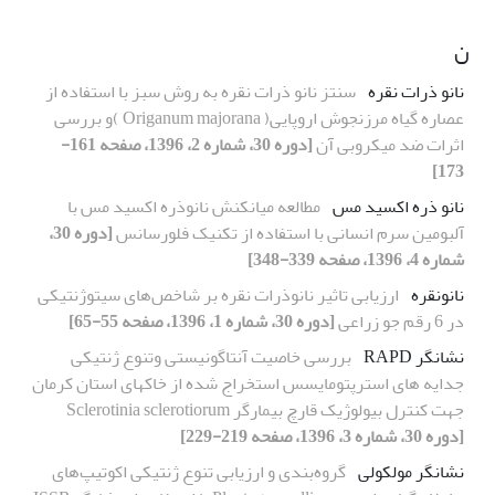
ن
نانو ذرات نقره
سنتز نانو ذرات نقره به روش سبز با استفاده از
عصاره گیاه مرزنجوش اروپایی( Origanum majorana )و بررسی
اثرات ضد میکروبی آن
[دوره 30، شماره 2، 1396، صفحه 161-
173]
نانو ذره اکسید مس
مطالعه میانکنش نانوذره اکسید مس با
آلبومین سرم انسانی با استفاده از تکنیک فلورسانس
[دوره 30،
شماره 4، 1396، صفحه 339-348]
نانونقره
ارزیابی تاثیر نانوذرات نقره بر شاخص‌های سیتوژنتیکی
در 6 رقم جو زراعی
[دوره 30، شماره 1، 1396، صفحه 55-65]
نشانگر RAPD
بررسی خاصیت آنتاگونیستی وتنوع ژنتیکی
جدایه های استرپتومایسس استخراج شده از خاکهای استان کرمان
جهت کنترل بیولوژیک قارچ بیمارگر Sclerotinia sclerotiorum
[دوره 30، شماره 3، 1396، صفحه 219-229]
نشانگر مولکولی
گروه‌بندی و ارزیابی تنوع ژنتیکی اکوتیپ‌های