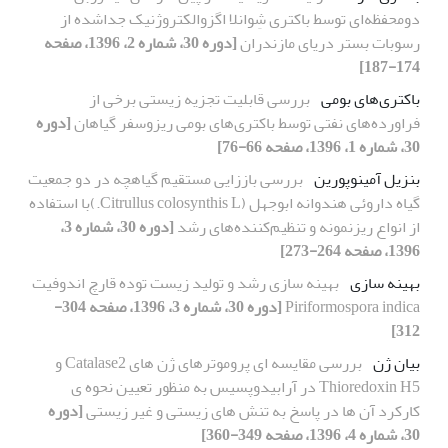
دومحفظه‌ای توسط باکتری شِوانلا اگزوالکتروژنیک جداشده از
رسوبات بستر دریای مازندران
[دوره 30، شماره 2، 1396، صفحه
174-187]
باکتری‌های بومی
بررسی قابلیت تجزیه زیستی برخی از
فراورده‌های نفتی توسط باکتری‌های بومی ریزوسفر گیاهان
[دوره
30، شماره 1، 1396، صفحه 66-76]
بنزیل آمینوپورین
بررسی باززایی مستقیم گیاهچه در دو جمعیت
گیاه داروئی هندوانه ابوجهل (Citrullus colosynthis L.)با استفاده
از انواع ریزنمونه و تنظیم‌کننده‌های رشد
[دوره 30، شماره 3،
1396، صفحه 264-273]
بهینه سازی
بهینه سازی رشد و تولید زیست توده قارچ اندوفیت
Piriformospora indica
[دوره 30، شماره 3، 1396، صفحه 304-
312]
بیان ژن
بررسی مقایسه ای پروموترهای ژن های Catalase2 و
Thioredoxin H5 در آرابیدوپسیس به منظور تعیین نحوه ی
کارکرد آن ها در پاسخ به تنش های زیستی و غیر زیستی
[دوره
30، شماره 4، 1396، صفحه 349-360]