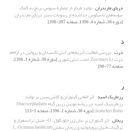
دریای مازندران
تولید فیتاز از عصاره سبوس برنج به کمک
سویه‌های باسیلوس جداشده از رسوبات بستر دریای مازندران
[دوره 30، شماره 4، 1396، صفحه 387-398]
ذ
ذرت
بررسی فعالیت آنزیم‌های آنتی اکسیدان و پرولین در ارقام
ذرت (Zea mays L.)تحت تنش شوری
[دوره 30، شماره 1، 1396،
صفحه 77-90]
ر
رزماریک اسید
اثر القایی کیتوزان و کلشی‌سین بر تولید
رزمارینیک اسید در ریشه مویین زرین گیاه (Dracocephalum
kotschyi Boiss)
[دوره 30، شماره 1، 1396، صفحه 1-13]
ریحان
اثر کیتوزان بر بیان ژن چاویکول – O- متیل ترانسفراز و
ترکیبات فنیل پروپانوئیدی ریحان بنفش L. Ocimum basilicum