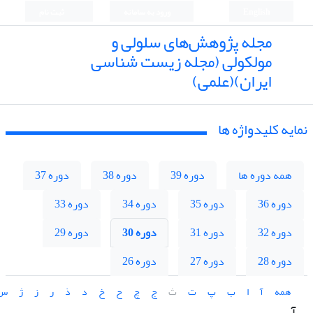
English
ورود به سامانه
ثبت نام
مجله پژوهش‌های سلولی و
مولکولی (مجله زیست شناسی
ایران)(علمی)
نمایه کلیدواژه ها
همه دوره ها
دوره 39
دوره 38
دوره 37
دوره 36
دوره 35
دوره 34
دوره 33
دوره 32
دوره 31
دوره 30
دوره 29
دوره 28
دوره 27
دوره 26
همه
آ
ا
ب
پ
ت
ث
ج
چ
ح
خ
د
ذ
ر
ز
ژ
س
آ