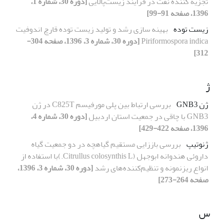
تجزیه کننده نفت در فرایند زیست‌پالایی
[دوره 30، شماره 1،
1396، صفحه 91-99]
زیست توده
بهینه سازی رشد و تولید زیست توده قارچ اندوفیت
Piriformospora indica
[دوره 30، شماره 3، 1396، صفحه 304-
312]
ژ
ژن GNB3
بررسی ارتباط بین پلی مورفیسم C825T در ژن
GNB3 با چاقی در جمعیت استان اردبیل
[دوره 30، شماره 4،
1396، صفحه 422-429]
ژنوتیپ
بررسی باززایی مستقیم گیاهچه در دو جمعیت گیاه
داروئی هندوانه ابوجهل (Citrullus colosynthis L.)با استفاده از
انواع ریزنمونه و تنظیم‌کننده‌های رشد
[دوره 30، شماره 3، 1396،
صفحه 264-273]
س