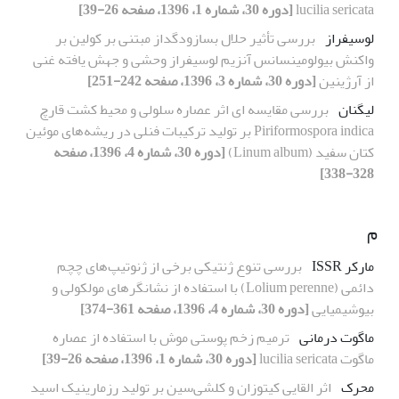
lucilia sericata
[دوره 30، شماره 1، 1396، صفحه 26-39]
لوسیفراز
بررسی تأثیر حلال بسازودگداز مبتنی بر کولین بر
واکنش بیولومینسانس آنزیم لوسیفراز وحشی و جهش یافته غنی
از آرژینین
[دوره 30، شماره 3، 1396، صفحه 242-251]
لیگنان
بررسی مقایسه ای اثر عصاره سلولی و محیط کشت قارچ
Piriformospora indica بر تولید ترکیبات فنلی در ریشه‌های موئین
کتان سفید (Linum album)
[دوره 30، شماره 4، 1396، صفحه
328-338]
م
مارکر ISSR
بررسی تنوع ژنتیکی برخی از ژنوتیپ‌های چچم
دائمی (Lolium perenne) با استفاده از نشانگرهای مولکولی و
بیوشیمیایی
[دوره 30، شماره 4، 1396، صفحه 361-374]
ماگوت درمانی
ترمیم زخم پوستی موش با استفاده از عصاره
ماگوت lucilia sericata
[دوره 30، شماره 1، 1396، صفحه 26-39]
محرک
اثر القایی کیتوزان و کلشی‌سین بر تولید رزمارینیک اسید