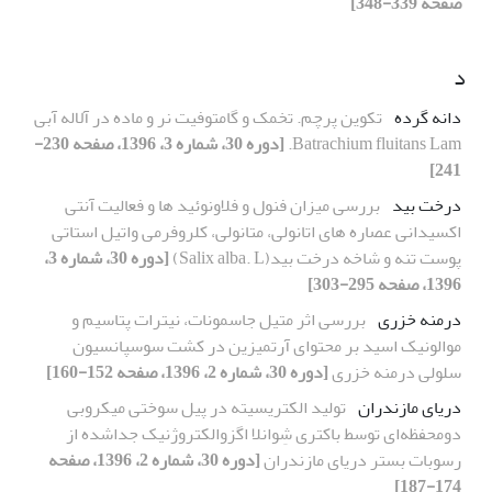
صفحه 339-348]
د
دانه گرده
تکوین پرچم. تخمک و گامتوفیت نر و ماده در آلاله آبی
Batrachium fluitans Lam.
[دوره 30، شماره 3، 1396، صفحه 230-
241]
درخت بید
بررسی میزان فنول و فلاونوئید ها و فعالیت آنتی
اکسیدانی عصاره های اتانولی، متانولی، کلروفرمی واتیل استاتی
پوست تنه و شاخه درخت بید(Salix alba. L)
[دوره 30، شماره 3،
1396، صفحه 295-303]
درمنه خزری
بررسی اثر متیل جاسمونات، نیترات پتاسیم و
موالونیک اسید بر محتوای آرتمیزین در کشت سوسپانسیون
سلولی درمنه خزری
[دوره 30، شماره 2، 1396، صفحه 152-160]
دریای مازندران
تولید الکتریسیته در پیل سوختی میکروبی
دومحفظه‌ای توسط باکتری شِوانلا اگزوالکتروژنیک جداشده از
رسوبات بستر دریای مازندران
[دوره 30، شماره 2، 1396، صفحه
174-187]