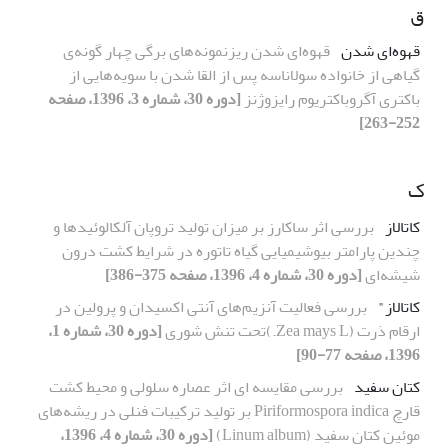
ق
قهوه‌ای شدن
قهوه‌ای شدن ریزنمونه‌های برگی چهار گونه‌ی
گیاهی از خانواده سولاناسه پس از القا شدن با سویه‌هایی از
باکتری آگروباکتریوم رایزوژنز
[دوره 30، شماره 3، 1396، صفحه
252-263]
ک
کاتالاز
بررسی اثر ساکارز بر میزان تولید تروپان آلکالوئیدها و
چندین پارامتر بیوشیمیایی گیاه تاتوره در شرایط کشت درون
شیشه‌ای
[دوره 30، شماره 4، 1396، صفحه 375-386]
کاتالاز"
بررسی فعالیت آنزیم‌های آنتی اکسیدان و پرولین در
ارقام ذرت (Zea mays L.)تحت تنش شوری
[دوره 30، شماره 1،
1396، صفحه 77-90]
کتان سفید
بررسی مقایسه ای اثر عصاره سلولی و محیط کشت
قارچ Piriformospora indica بر تولید ترکیبات فنلی در ریشه‌های
موئین کتان سفید (Linum album)
[دوره 30، شماره 4، 1396،