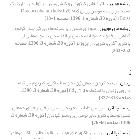
ریشه مویین
اثر القایی کیتوزان و کلشی‌سین بر تولید رزمارینیک
اسید در ریشه مویین زرین گیاه (Dracocephalum kotschyi
Boiss)
[دوره 30، شماره 1، 1396، صفحه 1-13]
ریشه‌های مویین
قهوه‌ای شدن ریزنمونه‌های برگی چهار گونه‌ی
گیاهی از خانواده سولاناسه پس از القا شدن با سویه‌هایی از
باکتری آگروباکتریوم رایزوژنز
[دوره 30، شماره 3، 1396، صفحه
252-263]
ز
زنیان
بهینه کردن انتقال ژن به واسطه اگروباکتریوم در گیاه
دارویی زنیان با استفاده از ژن fld
[دوره 30، شماره 3، 1396،
صفحه 313-327]
زیست‌پالائی
بررسی قابلیت تجزیه زیستی برخی از فراورده‌های
نفتی توسط باکتری‌های بومی ریزوسفر گیاهان
[دوره 30، شماره 1،
1396، صفحه 66-76]
زیست پالایی
بررسی فاکتورهای موثر بر بقا و فعالیت باکتری‌های