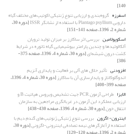
140]
اسفرزه
گروه‌بندی و ارزیابی تنوع ژنتیکی اکوتیپ‌های مختلف گیاه
دارویی Plantago psyllium با استفاده از نشانگر ISSR
[دوره 30،
شماره 2، 1396، صفحه 141-151]
اسکوپولامین
بررسی اثر ساکارز بر میزان تولید تروپان
آلکالوئیدها و چندین پارامتر بیوشیمیایی گیاه تاتوره در شرایط
کشت درون شیشه‌ای
[دوره 30، شماره 4، 1396، صفحه 375-
386]
افزودنی
تأثیر حلال های آلی بر فعالیت و پایداری آنزیم
اندوگلوکاناز و پایدارسازی آن با ساکارز
[دوره 30، شماره 4، 1396،
صفحه 399-408]
الایزا
طراحی آزمون PCR جهت تشخیص ویروس هپاتیت B و
ارزیابی عملکرد این آزمون در غربالگری مراجعین به سازمان
انتقال خون
[دوره 30، شماره 4، 1396، صفحه 430-438]
اینترون- اگزون
بررسی تنوع ژنتیکی ژنوتیپ‌های گندم دیم با
استفاده ازآغازگرهای نیمه تصادفی اینترونی-اگزونی
[دوره 30،
شماره 2، 1396، صفحه 120-129]