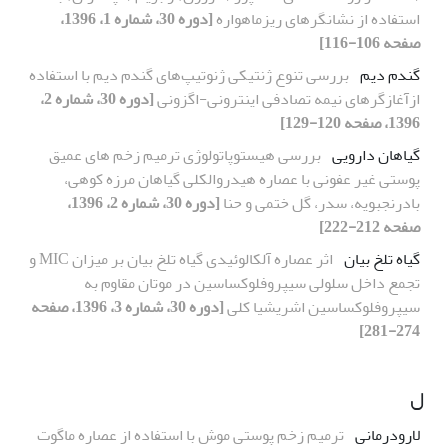
استفاده از نشانگرهای ریزماهواره
[دوره 30، شماره 1، 1396،
صفحه 106-116]
گندم دیم
بررسی تنوع ژنتیکی ژنوتیپ‌های گندم دیم با استفاده
ازآغازگرهای نیمه تصادفی اینترونی-اگزونی
[دوره 30، شماره 2،
1396، صفحه 120-129]
گیاهان دارویی
بررسی هیستوپاتولوژی ترمیم زخم های عمیق
پوستی غیر عفونی با عصاره هیدروالکلی گیاهان مرزه کوهی،
بادرنجبویه، سدر، گل ختمی و حنا
[دوره 30، شماره 2، 1396،
صفحه 212-222]
گیاه تلخ بیان
اثر عصاره آلکالوئیدی گیاه تلخ بیان بر میزان MIC و
تجمع داخل سلولی سیپروفلوکساسین در موتان مقاوم به
سیپروفلوکساسین اشریشیا کلی
[دوره 30، شماره 3، 1396، صفحه
274-281]
ل
لارودرمانی
ترمیم زخم پوستی موش با استفاده از عصاره ماگوت