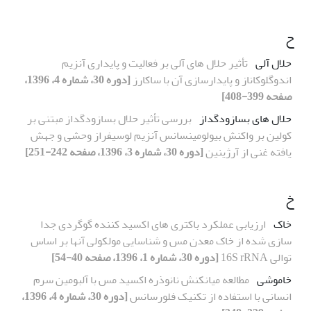
ح
حلال آلی
تأثیر حلال های آلی بر فعالیت و پایداری آنزیم
اندوگلوکاناز و پایدارسازی آن با ساکارز
[دوره 30، شماره 4، 1396،
صفحه 399-408]
حلال های بسازودگداز
بررسی تأثیر حلال بسازودگداز مبتنی بر
کولین بر واکنش بیولومینسانس آنزیم لوسیفراز وحشی و جهش
یافته غنی از آرژینین
[دوره 30، شماره 3، 1396، صفحه 242-251]
خ
خاک
ارزیابی عملکرد باکتری های اکسید کننده گوگردی جدا
سازی شده از خاک معدن مس و شناسایی مولکولی آنها بر اساس
توالی 16S rRNA
[دوره 30، شماره 1، 1396، صفحه 40-54]
خاموشی
مطالعه میانکنش نانوذره اکسید مس با آلبومین سرم
انسانی با استفاده از تکنیک فلورسانس
[دوره 30، شماره 4، 1396،