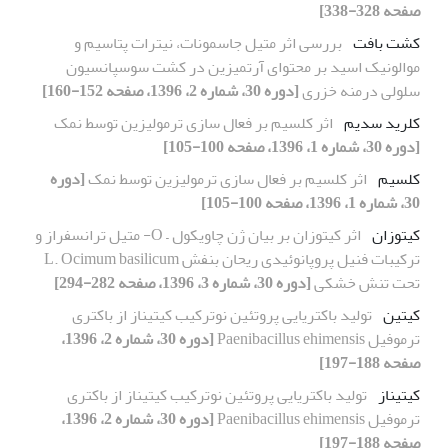
صفحه 328-338]
کشت بافت
بررسی اثر متیل جاسمونات، نیترات پتاسیم و
موالونیک اسید بر محتوای آرتمیزین در کشت سوسپانسیون
سلولی درمنه خزری
[دوره 30، شماره 2، 1396، صفحه 152-160]
کلرید سدیم
اثر کلسیم بر فعال سازی ترمولیزین توسط نمک
[دوره 30، شماره 1، 1396، صفحه 100-105]
کلسیم
اثر کلسیم بر فعال سازی ترمولیزین توسط نمک
[دوره
30، شماره 1، 1396، صفحه 100-105]
کیتوزان
اثر کیتوزان بر بیان ژن چاویکول – O- متیل ترانسفراز و
ترکیبات فنیل پروپانوئیدی ریحان بنفش L. Ocimum basilicum
تحت تنش خشکی
[دوره 30، شماره 3، 1396، صفحه 282-294]
کیتین
تولید باکتریایی پروتئین نوترکیب کیتیناز از باکتری
ترموفیل Paenibacillus ehimensis
[دوره 30، شماره 2، 1396،
صفحه 188-197]
کیتیناز
تولید باکتریایی پروتئین نوترکیب کیتیناز از باکتری
ترموفیل Paenibacillus ehimensis
[دوره 30، شماره 2، 1396،
صفحه 188-197]