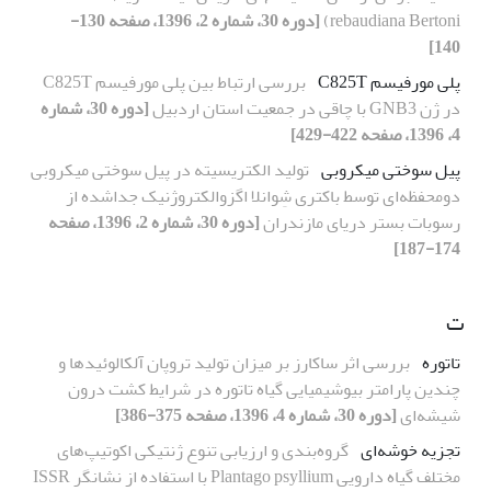
rebaudiana Bertoni)
[دوره 30، شماره 2، 1396، صفحه 130-
140]
پلی مورفیسم C825T
بررسی ارتباط بین پلی مورفیسم C825T
در ژن GNB3 با چاقی در جمعیت استان اردبیل
[دوره 30، شماره
4، 1396، صفحه 422-429]
پیل سوختی میکروبی
تولید الکتریسیته در پیل سوختی میکروبی
دومحفظه‌ای توسط باکتری شِوانلا اگزوالکتروژنیک جداشده از
رسوبات بستر دریای مازندران
[دوره 30، شماره 2، 1396، صفحه
174-187]
ت
تاتوره
بررسی اثر ساکارز بر میزان تولید تروپان آلکالوئیدها و
چندین پارامتر بیوشیمیایی گیاه تاتوره در شرایط کشت درون
شیشه‌ای
[دوره 30، شماره 4، 1396، صفحه 375-386]
تجزیه خوشه‌ای
گروه‌بندی و ارزیابی تنوع ژنتیکی اکوتیپ‌های
مختلف گیاه دارویی Plantago psyllium با استفاده از نشانگر ISSR