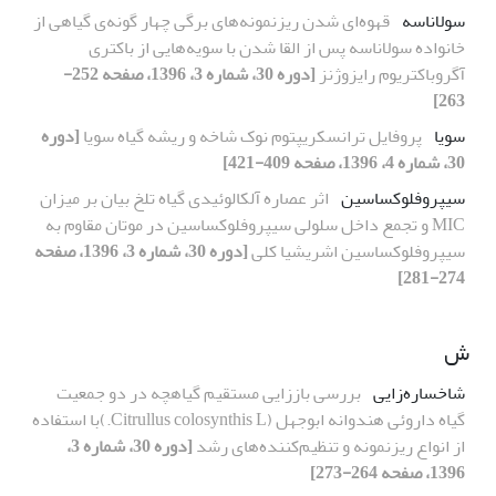
سولاناسه
قهوه‌ای شدن ریزنمونه‌های برگی چهار گونه‌ی گیاهی از
خانواده سولاناسه پس از القا شدن با سویه‌هایی از باکتری
آگروباکتریوم رایزوژنز
[دوره 30، شماره 3، 1396، صفحه 252-
263]
سویا
پروفایل ترانسکریپتوم نوک شاخه و ریشه گیاه سویا
[دوره
30، شماره 4، 1396، صفحه 409-421]
سیپروفلوکساسین
اثر عصاره آلکالوئیدی گیاه تلخ بیان بر میزان
MIC و تجمع داخل سلولی سیپروفلوکساسین در موتان مقاوم به
سیپروفلوکساسین اشریشیا کلی
[دوره 30، شماره 3، 1396، صفحه
274-281]
ش
شاخساره‌زایی
بررسی باززایی مستقیم گیاهچه در دو جمعیت
گیاه داروئی هندوانه ابوجهل (Citrullus colosynthis L.)با استفاده
از انواع ریزنمونه و تنظیم‌کننده‌های رشد
[دوره 30، شماره 3،
1396، صفحه 264-273]