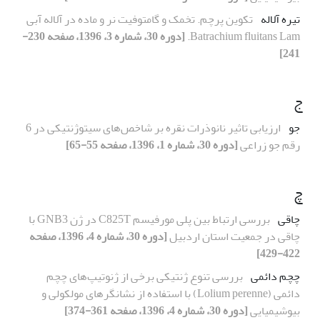
تیره آلاله
تکوین پرچم. تخمک و گامتوفیت نر و ماده در آلاله آبی
Batrachium fluitans Lam.
[دوره 30، شماره 3، 1396، صفحه 230-
241]
ج
جو
ارزیابی تاثیر نانوذرات نقره بر شاخص‌های سیتوژنتیکی در 6
رقم جو زراعی
[دوره 30، شماره 1، 1396، صفحه 55-65]
چ
چاقی
بررسی ارتباط بین پلی مورفیسم C825T در ژن GNB3 با
چاقی در جمعیت استان اردبیل
[دوره 30، شماره 4، 1396، صفحه
422-429]
چچم دائمی
بررسی تنوع ژنتیکی برخی از ژنوتیپ‌های چچم
دائمی (Lolium perenne) با استفاده از نشانگرهای مولکولی و
بیوشیمیایی
[دوره 30، شماره 4، 1396، صفحه 361-374]