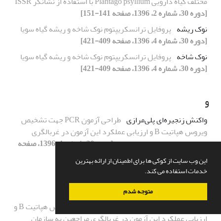
مختلف گیاه دارویی Plantago psyllium با استفاده از نشانگر ISSR
[دوره 30، شماره 2، 1396، صفحه 141-151]
نوک ریشه
پروفایل ترانسکریپتوم نوک شاخه و ریشه گیاه سویا
[دوره 30، شماره 4، 1396، صفحه 409-421]
نوک شاخه
پروفایل ترانسکریپتوم نوک شاخه و ریشه گیاه سویا
[دوره 30، شماره 4، 1396، صفحه 409-421]
و
واکنش زنجیره‌ای پلی‌مرازی
طراحی آزمون PCR جهت تشخیص
ویروس هپاتیت B و ارزیابی عملکرد این آزمون در غربالگری
مراجعین به سازمان انتقال خون
[دوره 30، شماره 4، 1396، صفحه
430-438]
این وب سایت از کوکی ها برای اطمینان از ارائه بهترین
خدمات استفاده می کند.
ه
متوجه شدم
هپاتیت B
طراحی آزمون PCR جهت تشخیص ویروس هپاتیت B و
ارزیابی عملکرد این آزمون در غربالگری مراجعین به سازمان