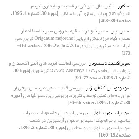
ساکارز
تأثیر حلال های آلی بر فعالیت و پایداری آنزیم
اندوگلوکاناز و پایدارسازی آن با ساکارز
[دوره 30، شماره 4، 1396،
صفحه 399-408]
سنتز سبز
سنتز نانو ذرات نقره به روش سبز با استفاده از
عصاره گیاه مرزنجوش اروپایی( Origanum majorana )و بررسی
اثرات ضد میکروبی آن
[دوره 30، شماره 2، 1396، صفحه 161-
173]
سوپراکسید دیسموتاز
بررسی فعالیت آنزیم‌های آنتی اکسیدان و
پرولین در ارقام ذرت (Zea mays L.)تحت تنش شوری
[دوره 30،
شماره 1، 1396، صفحه 77-90]
سودوموناس آلکالی-ژنز
بررسی قابلیت تجزیه زیستی برخی از
فراورده‌های نفتی توسط باکتری‌های بومی ریزوسفر گیاهان
[دوره
30، شماره 1، 1396، صفحه 66-76]
سوسپانسیون سلولی
بررسی اثر متیل جاسمونات، نیترات
پتاسیم و موالونیک اسید بر محتوای آرتمیزین در کشت
سوسپانسیون سلولی درمنه خزری
[دوره 30، شماره 2، 1396،
صفحه 152-160]