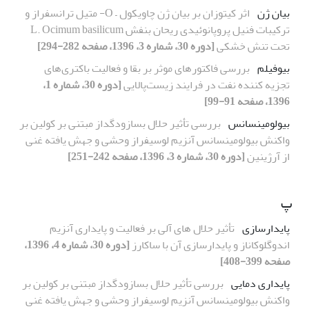
بیان ژن
اثر کیتوزان بر بیان ژن چاویکول – O- متیل ترانسفراز و
ترکیبات فنیل پروپانوئیدی ریحان بنفش L. Ocimum basilicum
تحت تنش خشکی
[دوره 30، شماره 3، 1396، صفحه 282-294]
بیوفیلم
بررسی فاکتورهای موثر بر بقا و فعالیت باکتری‌های
تجزیه کننده نفت در فرایند زیست‌پالایی
[دوره 30، شماره 1،
1396، صفحه 91-99]
بیولومینسانس
بررسی تأثیر حلال بسازودگداز مبتنی بر کولین بر
واکنش بیولومینسانس آنزیم لوسیفراز وحشی و جهش یافته غنی
از آرژینین
[دوره 30، شماره 3، 1396، صفحه 242-251]
پ
پایدارسازی
تأثیر حلال های آلی بر فعالیت و پایداری آنزیم
اندوگلوکاناز و پایدارسازی آن با ساکارز
[دوره 30، شماره 4، 1396،
صفحه 399-408]
پایداری دمایی
بررسی تأثیر حلال بسازودگداز مبتنی بر کولین بر
واکنش بیولومینسانس آنزیم لوسیفراز وحشی و جهش یافته غنی