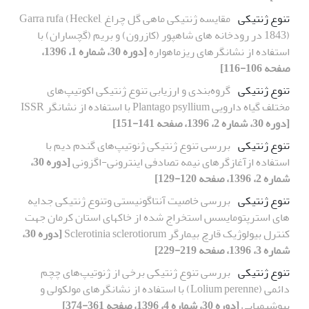
تنوع ژنتیکی
مقایسه ژنتیکی ماهی گل چراغ Garra rufa (Heckel,
1843) در رودخانه های شاهپور (کازرون) و بریم (گچساران) با
استفاده از نشانگرهای ریزماهواره
[دوره 30، شماره 1، 1396،
صفحه 106-116]
تنوع ژنتیکی
گروه‌بندی و ارزیابی تنوع ژنتیکی اکوتیپ‌های
مختلف گیاه دارویی Plantago psyllium با استفاده از نشانگر ISSR
[دوره 30، شماره 2، 1396، صفحه 141-151]
تنوع ژنتیکی
بررسی تنوع ژنتیکی ژنوتیپ‌های گندم دیم با
استفاده ازآغازگرهای نیمه تصادفی اینترونی-اگزونی
[دوره 30،
شماره 2، 1396، صفحه 120-129]
تنوع ژنتیکی
بررسی خاصیت آنتاگونیستی وتنوع ژنتیکی جدایه
های استرپتومایسس استخراج شده از خاکهای استان کرمان جهت
کنترل بیولوژیک قارچ بیمارگر Sclerotinia sclerotiorum
[دوره 30،
شماره 3، 1396، صفحه 219-229]
تنوع ژنتیکی
بررسی تنوع ژنتیکی برخی از ژنوتیپ‌های چچم
دائمی (Lolium perenne) با استفاده از نشانگرهای مولکولی و
بیوشیمیایی
[دوره 30، شماره 4، 1396، صفحه 361-374]