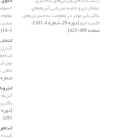
زیست‌داده‌ای ویژگی‌های ساختاری،
الگوی 
عملکردی و دامنه میزبانی آنزیم‌های
خصوصی
باکتریایی موثر در مقاومت به استرس‌های
مقاوم ب
اکسیداتیو
[دوره 29، شماره 4، 1395،
سلنیت
صفحه 409-423]
1-14]
انتخاب
کنترل 
اندام‌ه
نوترکی
تلاقی 
شماره 2، 1395، صفحه 218-233
انتروبا
آنزیم 
باکتری انتروبا
281]
اندام‌ز
کننده 