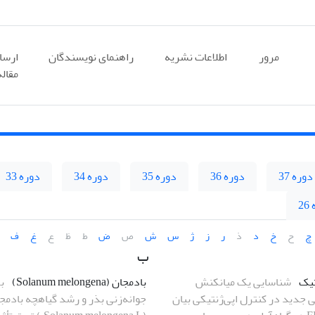
مرور
اطلاعات نشریه
راهنمای نویسندگان
ارسا
مقاله
دوره 37
دوره 36
دوره 35
دوره 34
دوره 33
2
چ
ح
خ
د
ذ
ر
ز
ژ
س
ش
ص
ض
ط
ظ
ع
غ
ف
ب
تیک
شناسایی یک میانکنش
بادمجان (Solanum melongena)
ب
ی جدید در کنترل اپی‌ژنتیکی بیان
جوانه‌زنی بذر و رشد گیاهچه بادمج