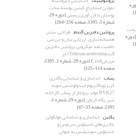
پروتئولیتیک
جایگزینی دِپروتئینه
وره
نمودن استخراج کیتین پوسته سخت
پوستان با فن آوری زیستی
[دوره 29،
شماره 3، 1395، صفحه 256-264]
ریخت
پروتئین دفنزین گندم
طراحی، سنتز،
[دوره
همسانه سازی، ارزیابی بیان و بررسی
خاصیت ضد میکروبی پروتئین دفنزین
گندم(Triticum aestivum) در
میزبانE.coli
[دوره 29، شماره 1، 1395،
صفحه 114-125]
پساب
جداسازی و شناسایی باکتری
کریزئوباکتریوم ایندولوجنس سویه
BYK27 مولد پروتئاز از پساب کارخانه
شیر پگاه کرمان
[دوره 29، شماره 1،
1395، صفحه 33-47]
پکتین
جداسازی و شناسایی مولکولی
باکتری‌های باسیلوس سرئوس و
باسیلوس سوبتیلیس به عنوان