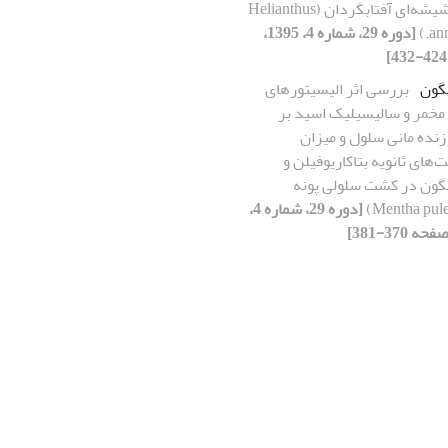
درون شیشه‌ای آفتابگردان (Helianthus
ann
[دوره 29، شماره 4، 1395،
لگون
بررسی اثر الیسیتورهای
مخمر و سالیسیلیک اسید بر
نده مانی سلول و میزان
ت‌های ثانویه بتاکاریوفیلن و
لگون در کشت سلولی پونه
[دوره 29، شماره 4،