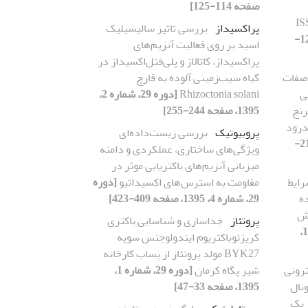
صفحه 114-125]
پراکسیداز
بررسی تاثیر سالیسیلیک
[دوره 29، شماره 2، 1395، صفحه 126-
اسید بر روی فعالیت آنزیم‌های
پراکسیداز، کاتالاز و پلی‌فنل‌اکسیداز در
 صفات
گیاه سیب‌زمینی آلوده به قارچ
ی
Rhizoctonia solani
[دوره 29، شماره 2،
رنج
1395، صفحه 244-255]
درود
پروبیوتیک
بررسی زیست‌داده‌ای
[دوره 29، شماره 2، 1395، صفحه 218-
ویژگی‌های ساختاری، عملکردی و دامنه
میزبانی آنزیم‌های باکتریایی موثر در
رایط
مقاومت به استرس‌های اکسیداتیو
[دوره
ه
29، شماره 4، 1395، صفحه 409-423]
 ZS به روش
پروتئاز
جداسازی و شناسایی باکتری
[دوره 29، شماره 3، 1395،
کریزئوباکتریوم ایندولوجنس سویه
BYK27 مولد پروتئاز از پساب کارخانه
رونی
شیر پگاه کرمان
[دوره 29، شماره 1،
ونال
1395، صفحه 33-47]
 از یک