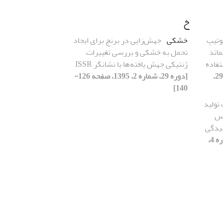
خ
نوتیپ
خشکی
جهش‌زایی در برنج برای ایجاد
ماتد
تحمل به خشکی و بررسی تغییرات
Heteroder با استفاده
ژنتیکی جهش یافته‌ها با نشانگر ISSR
[دوره 29،
[دوره 29، شماره 2، 1395، صفحه 126-
140]
 تولید
اس
سیدگی
[دوره 29، شماره 4،