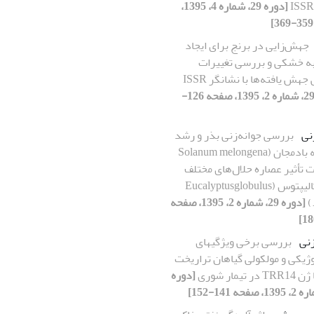
ISS
[دوره 29، شماره 4، 1395،
جهش‌زایی در برنج برای ایجاد
ه خشکی و بررسی تغییرات
جهش یافته‌ها با نشانگر ISSR
[دوره 29، شماره 2، 1395، صفحه 126-
نی
بررسی جوانه‌زنی بذر و رشد
گیاهچه بادمجان (Solanum melongena
حت تأثیر عصاره حلال‌های مختلف
برگ اکالیپتوس (Eucalyptusglobulus
[دوره 29، شماره 2، 1395، صفحه
زنی
بررسی برخی ویژگیهای
وژیکی و مولکولی گیاهان تراریخت
 تیمار شوری
[دوره