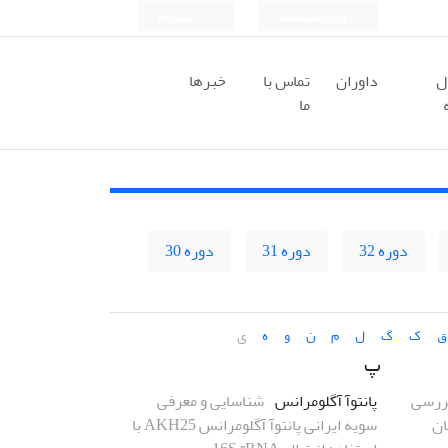
ورود به سامانه
ثبت نام
ل
داوران
تماس با
خبرها
ما
دوره 32
دوره 31
دوره 30
ق
ک
گ
ل
م
ن
و
ه
ی
پ
ررسی
پانتوآ آگلومرانس
شناسایی و معرفی
ان
سویه ایرانی پانتوآ آگلومرانس AKH25 با