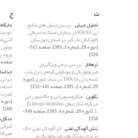
ت
ج
تحلیل جهش
بررسی جهش های شایع
جایگاه‌ 
ژن KRAS در بیماران مبتلا به سرطان
دو سیس
کلورکتال تک گیر در استان خوزستان
[دوره 29، شماره 3، 1395، صفحه 312-
توتون ب
320]
ورود ر
صفحه 153-169]
ترهالاز
بررسی برخی ویژگیهای
فیزیولوژیکی و مولکولی گیاهان تراریخت
جداسا
شده با ژن TRR14 در تیمار شوری
[دوره
29، شماره 2، 1395، صفحه 141-152]
قدرت ت
تکوین
میکروسپورزایی و مگاسپورزایی
در گیاه شکرتیغال Echinops ilicifolius
208]
L.
[دوره 29، شماره 4، 1395، صفحه 349-
358]
جنگل‌ه
تنش آلودگی نفتی
اثر آلودگی نفتی خاک
هیرکانی
بر برخی ویژگیﻫﺎی فیزیولوژیکی و