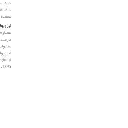
uus L.)
صفحه 424-432]
ایزوپو
عصاره 
درصد ز
متابولی
ایزوپو
(Mentha pulegium)
1395، صفحه 370-381]