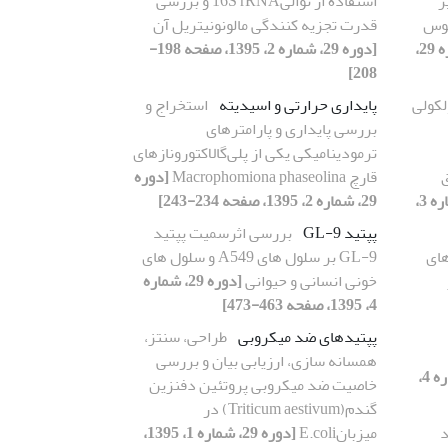
أثیر
استفاده از توالی16S rRNA و بررسی
توس
قدرت تجزیه کنندگی مالونونیتریل آن
[دوره 29،
[دوره 29، شماره 2، 1395، صفحه 198-
208]
لکولی
پایداری حرارتی و اسیدیته
استخراج و
بررسی پایداری و پارامترهای
ترمودینامیکی یکی از پلی‌گالاکتورونازهای
ق
قارچ Macrophomiona phaseolina
[دوره
[دوره 29، شماره 3،
29، شماره 2، 1395، صفحه 234-243]
پپتید GL-9
بررسی اثرسمیت پپتید
های
GL-9 بر سلول های A549 و سلول های
خونی انسانی و حیوانی
[دوره 29، شماره
4، 1395، صفحه 463-473]
پپتیدهای ضد میکروبی
طراحی، سنتز،
همسانه سازی، ارزیابی بیان و بررسی
[دوره 29، شماره 4،
خاصیت ضد میکروبی پروتئین دفنزین
گندم(Triticum aestivum) در
د
میزبانE.coli
[دوره 29، شماره 1، 1395،