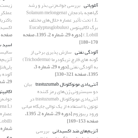
آللوپاتی
بررسی جوانه‌زنی بذر و رشد
زیست‌د
گیاهچه بادمجان (Solanum melongena
عملکرد
L.) تحت تأثیر عصاره حلال‌های مختلف
باکتری
برگ اکالیپتوس (Eucalyptusglobulus
اکسیدا
Lobill.)
[دوره 29، شماره 2، 1395، صفحه
صفحه 409-423]
170-180]
اسید س
آلودگی نفتی
سازش پذیری برخی از
سالیسی
گونه های قارچ تریکودرما (Trichoderma)
آنزیم‌ه
به آلودگی نفتی
[دوره 29، شماره 3،
پلی‌فن
1395، صفحه 321-330]
آلوده به قارچ ni
29، شماره 2، 1395، صفحه 244-255]
آنتی‌بادی مونوکلونال trastuzumab
بیان
دو سیسترونی ژن‌های رمز کننده
اکالیپتوس (us
آنتی‌بادی مونوکلونال trastuzumab در
جوانه‌
توتون با استفاده از یک توالی جایگاه میانی
ورود ریبوزوم
[دوره 29، شماره 2، 1395،
عصاره 
صفحه 153-169]
(Eucalyptusglobulus Lobill.)
شماره 2، 1395، صفحه 170-180
آنزیم‌های ضد اکسیدانی
بررسی