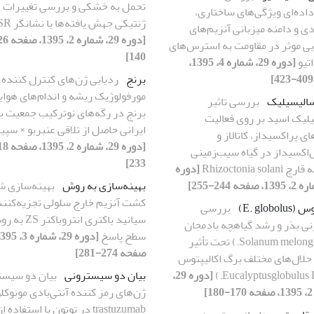
تحمل به خشکی و بررسی تغییرات
اده‌ای ویژگی‌های ساختاری،
ژنتیکی جهش یافته‌ها با نشانگر ISSR
ی و دامنه میزبانی آنزیم‌های
ایی موثر در مقاومت به استرس‌های
140]
تیو
[دوره 29، شماره 4، 1395،
برنج
ردیابی ژن‌های کنترل کننده
مورفولوژیک ریشه و اندام‌های هوای
الیسیلیک
بررسی تاثیر
برنج در رگه‌های نوترکیب جمعیت ب
لیک اسید بر روی فعالیت
ایرانی حاصل از تلاقی عنبربو × سپی
ای پراکسیداز، کاتالاز و
ل‌اکسیداز در گیاه سیب‌زمینی
233]
Rhizoctonia sola
[دوره
بهینه‌سازی به روش
بهینه‌سازی ش
کشت آنزیم خارج سلولی تجزیه‌کنند
E. globol)
بررسی
سیانید باکتری انتروباکتر
زنی بذر و رشد گیاهچه بادمجان
سطح پاسخ
(Solanum melongena L.) تحت تأثیر
صفحه 274-281]
حلال‌های مختلف برگ اکالیپتوس
[دوره 29،
بیان دو سیسترونی
بیان دو سیست
]
ژن‌های رمز کننده آنتی‌بادی مونوکل
trastuzumab در توتون با استفاده