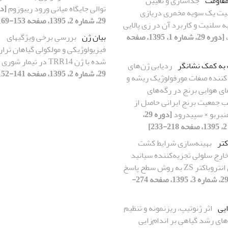
مقاومت
جداسازی و تعیین
توالی جایگاه میانی ورود ریبوزوم
[د
ت یک سویه مخمری دریازی
29، شماره 2، 1395، صفحه 153-169]
ه سلنیت و کاربرد آن در زی پالایی
[دوره 29، شماره 1، 1395، صفحه
بیان ژن
بررسی برخی ویژگیهای
فیزیولوژیکی و مولکولی گیاهان ترا
شده با ژن TRR14 در تیمار شوری
 به کمک نشانگر
ردیابی ژن‌های
29، شماره 2، 1395، صفحه 141-152]
کننده صفات مورفولوژیک ریشه و
ای هوایی برنج در رگه‌های
ب جمعیت برنج ایرانی حاصل از
عنبربو × سپیدرود
[دوره 29،
]
کتر
بهینه‌سازی شرایط کشت
خارج سلولی تجزیه‌کننده سیانید
کتر ZS به روش سطح پاسخ
[دوره 29، شماره 3، 1395، صفحه 274-
ایی
اثر ژنوتیپ، ریزنمونه و تنظیم
های رشد گیاهی بر اندام‌زایی