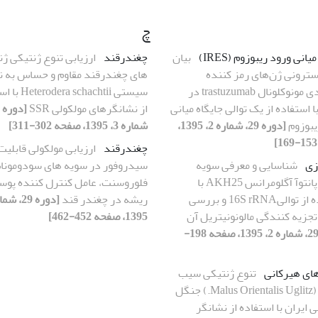
چ
میانی ورود ریبوزوم (IRES)
بیان
چغندرقند
ارزیابی تنوع ژنتیکی ژ
ترونی ژن‌های رمز کننده
های چغندرقند مقاوم و حساس به ن
آنتی‌بادی مونوکلونال trastuzumab در
سیستی a schachtii
ا استفاده از یک توالی جایگاه میانی
از نشانگرهای مولکولی SSR
یبوزوم
[دوره 29، شماره 2، 1395،
شماره 3، 1395، صفحه 302-311]
چغندرقند
ارزیابی مولکولی قابلیت
زی
شناسایی و معرفی سویه
سیدروفور در سویه های سودومون
ایرانی پانتوآ آگلومرانس AKH25 با
فلوروسنت، عامل کنترل کننده پو
استفاده از توالی16S rRNA و بررسی
ریشه در چغندر قند
جزیه کنندگی مالونونیتریل آن
1395، صفحه 452-462]
[دوره 29، شماره 2، 1395، صفحه 198-
ای هیرکانی
تنوع ژنتیکی سیب
شرقی (Malus Orientalis Uglitz.) جنگل
 ایران با استفاده از نشانگر