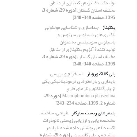
تولیدکنندۀ آنزیم پکتینازی از مناطق
مختلف استان گستان
[دوره 29، شماره 3،
1395، صفحه 340-348]
پکتیناز
جداسازی و شناسایی مولکولی
باکتری‌های باسیلوس سرئوس و
باسیلوس سوبتیلیس به عنوان
تولیدکنندۀ آنزیم پکتینازی از مناطق
مختلف استان گستان
[دوره 29، شماره 3،
1395، صفحه 340-348]
پلی گالاکتوروناز
استخراج و بررسی
پایداری و پارامترهای ترمودینامیکی یکی
از پلی‌گالاکتورونازهای قارچ
Macrophomiona phaseolina
[دوره 29،
شماره 2، 1395، صفحه 234-243]
پلیمرهای زیست سازگار
طراحی، ساخت،
مشخصه یابی و ارزیابی زیستی نانوذرات
اکسید آهن پوشش داده شده با پلیمر
پرشاخه ی پلی گلیسرول
[دوره 29، شماره