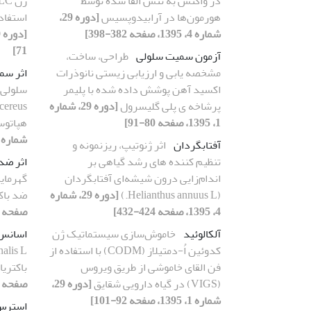
در واکنش به تنش القا شده توسط
هورمون‌ها در آرابیدوپسیس
[دوره 29،
استفاد
شماره 4، 1395، صفحه 382-398]
71]
آزمون سمیت سلولی
طراحی، ساخت،
مشخصه یابی و ارزیابی زیستی نانوذرات
اثر سم
اکسید آهن پوشش داده شده با پلیمر
سلولی 
پرشاخه ی پلی گلیسرول
[دوره 29، شماره
1، 1395، صفحه 80-91]
هپاتوس
شماره 3، 1395، صفحه 291-301
آفتابگردان
اثر ژنوتیپ، ریزنمونه و
تنظیم کننده های رشد گیاهی بر
اثر ضد 
اندام‌زایی درون شیشه‌ای آفتابگردان
(Helianthus annuus L.)
[دوره 29، شماره
ضد باک
4، 1395، صفحه 424-432]
صفحه 331-339]
آلکالوئید
خاموش‌سازی سیستماتیک ژن
اسانس
کدوئین اُ-‌دمتیلاز (CODM) با استفاده از
فن القای خاموشی‌ از طریق ویروس
باکتریا
(VIGS) در گیاه دارویی شقایق
[دوره 29،
صفحه 331-339]
شماره 1، 1395، صفحه 92-101]
استرس 