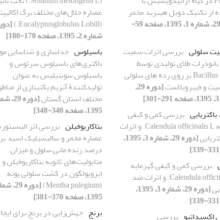
ژن FLC در گیاه آرابیدوپسیس با
(Solanum melongena L.) تحت ت
ه از تکنیک دوبل هیبرید مخمر
عصاره حلال‌های مختلف برگ اکالیپ
[دوره 29، شماره 1، 1395، صفحه 59-
(Eucalyptusglobulus Lobill.)
شماره 2، 1395، صفحه 170-180]
یت سلولی
بررسی اثرات سمیت
باسیلوس
جداسازی و شناسایی مو
نانوذرات طلای تولیدی توسط
باکتری‌های باسیلوس سرئوس و
Bacillus cereus بر روی رده های سلولی
باسیلوس سوبتیلیس به عنوان
یت و فیبروبلاست
[دوره 29،
تولیدکنندۀ آنزیم پکتینازی از مناط
]
مختلف استان گستان
1395، صفحه 340-348]
باکتریایی
بررسی کمی و کیفی
گهرمایه Calendula officinalis L. و اثرات
بتاکاریوفیلن
بررسی اثر الیسیتور
تریایی
[دوره 29، شماره 3، 1395،
عصاره مخمر و سالیسیلیک اسید بر
درصد زنده مانی سلول و میزان
متابولیت‌های ثانویه بتاکاریوفیلن و
بررسی کمی و کیفی گهرمایه
ایزوپولگون در کشت سلولی پونه
Calendula officinalis L. و اثرات ضد
(Mentha pulegium)
یی
[دوره 29، شماره 3، 1395،
1395، صفحه 370-381]
برنج
جهش‌زایی در برنج برای ایجا
اکسیداتیو
بررسی