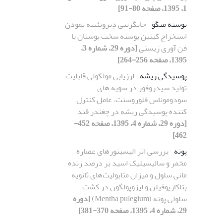
1، 1395، صفحه 80-91]
پوسته میگو
جایگزینی دِپروتئینه نمودن
استخراج کیتین پوسته سخت پوستان با
فن آوری زیستی
[دوره 29، شماره 3،
1395، صفحه 256-264]
پوسیدگی ریشه
ارزیابی مولکولی قابلیت
تولید سیدروفور در سویه های
سودوموناس فلوروسنت، عامل کنترل
کننده پوسیدگی ریشه در چغندر قند
[دوره 29، شماره 4، 1395، صفحه 452-
462]
پونه
بررسی اثر الیسیتورهای عصاره
مخمر و سالیسیلیک اسید بر درصد زنده
مانی سلول و میزان متابولیت‌های ثانویه
بتاکاریوفیلن و ایزوپولگون در کشت
سلولی پونه (Mentha pulegium)
[دوره
29، شماره 4، 1395، صفحه 370-381]