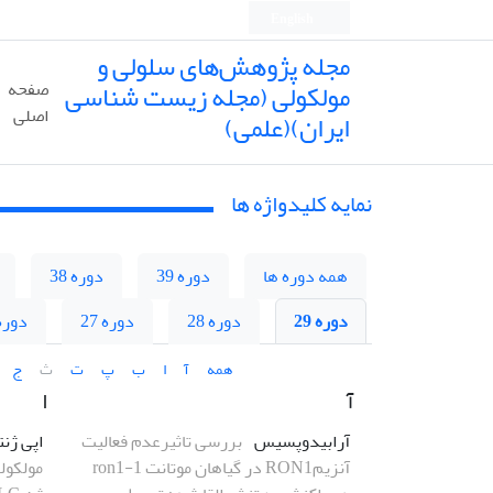
English
مجله پژوهش‌های سلولی و
مولکولی (مجله زیست شناسی
صفحه
اصلی
ایران)(علمی)
نمایه کلیدواژه ها
همه دوره ها
دوره 39
دوره 38
دوره 29
دوره 28
دوره 27
دوره 6
همه
آ
ا
ب
پ
ت
ث
ج
آ
ا
آرابیدوپسیس
بررسی تاثیرعدم فعالیت
اپی ژن
آنزیمRON1 در گیاهان موتانت ron1-1
مولکول