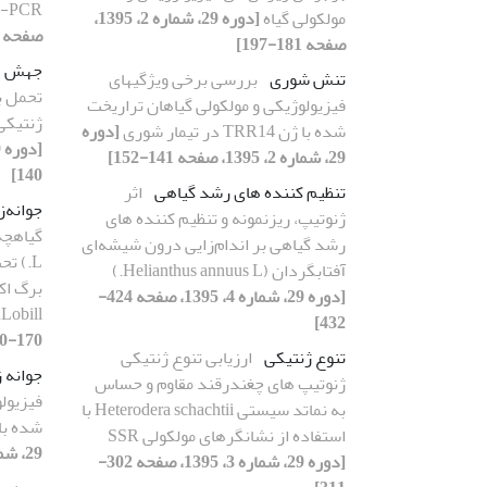
R-PCR
مولکولی گیاه
[دوره 29، شماره 2، 1395،
صفحه 359-369]
صفحه 181-197]
جهش
تنش شوری
بررسی برخی ویژگیهای
تحمل ب
فیزیولوژیکی و مولکولی گیاهان تراریخت
ژنتیکی 
شده با ژن TRR14 در تیمار شوری
[دوره
29، شماره 2، 1395، صفحه 141-152]
140]
تنظیم کننده های رشد گیاهی
اثر
جوانه‌ز
ژنوتیپ، ریزنمونه و تنظیم کننده های
رشد گیاهی بر اندام‌زایی درون شیشه‌ای
L.) ت
آفتابگردان (Helianthus annuus L.)
[دوره 29، شماره 4، 1395، صفحه 424-
Lobill.)
432]
170-180]
تنوع ژنتیکی
ارزیابی تنوع ژنتیکی
جوانه 
ژنوتیپ های چغندرقند مقاوم و حساس
فیزیول
به نماتد سیستی Heterodera schachtii با
شده با ژن TRR14 در
استفاده از نشانگرهای مولکولی SSR
29، شماره 2، 1395، صفحه 141-152]
[دوره 29، شماره 3، 1395، صفحه 302-