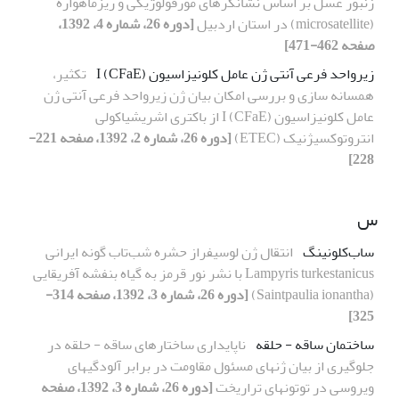
زنبور عسل بر اساس نشانگرهای مورفولوژیکی و ریزماهواره
(microsatellite) در استان اردبیل
[دوره 26، شماره 4، 1392،
صفحه 462-471]
زیرواحد فرعی آنتی ژن عامل کلونیزاسیون I (CFaE)
تکثیر،
همسانه سازی و بررسی امکان بیان ژن زیرواحد فرعی آنتی ژن
عامل کلونیزاسیون I (CFaE) از باکتری اشریشیاکولی
انتروتوکسیژنیک (ETEC)
[دوره 26، شماره 2، 1392، صفحه 221-
228]
س
ساب‌کلونینگ
انتقال ژن لوسیفراز حشره شب‌تاب گونه ایرانی
Lampyris turkestanicus با نشر نور قرمز به گیاه بنفشه آفریقایی
(Saintpaulia ionantha)
[دوره 26، شماره 3، 1392، صفحه 314-
325]
ساختمان ساقه - حلقه
ناپایداری ساختارهای ساقه - حلقه در
جلوگیری از بیان ژنهای مسئول مقاومت در برابر آلودگیهای
ویروسی در توتونهای تراریخت
[دوره 26، شماره 3، 1392، صفحه