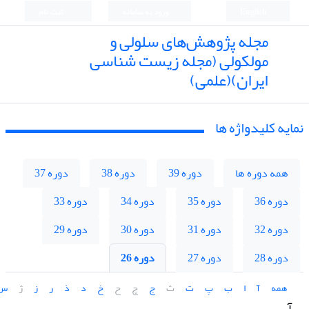
English
ورود به سامانه
ثبت نام
مجله پژوهش‌های سلولی و
مولکولی (مجله زیست شناسی
ایران)(علمی)
نمایه کلیدواژه ها
همه دوره ها
دوره 39
دوره 38
دوره 37
دوره 36
دوره 35
دوره 34
دوره 33
دوره 32
دوره 31
دوره 30
دوره 29
دوره 28
دوره 27
دوره 26
همه
آ
ا
ب
پ
ت
ث
ج
چ
ح
خ
د
ذ
ر
ز
ژ
س
آ