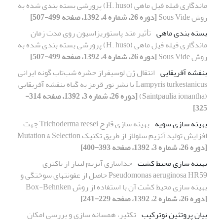
ماندگاری فیله فیل ماهی (H. huso) پرورشی بسته بندی شده به
روش Sous Vide
[دوره 26، شماره 4، 1392، صفحه 499-507]
بسته بندی ماهی
تأثیر متد پاستوریزاسیون روی مدت زمان
ماندگاری فیله فیل ماهی (H. huso) پرورشی بسته بندی شده به
روش Sous Vide
[دوره 26، شماره 4، 1392، صفحه 499-507]
بنفشه آفریقایی
انتقال ژن لوسیفراز حشره شب‌تاب گونه ایرانی
Lampyris turkestanicus با نشر نور قرمز به گیاه بنفشه آفریقایی
(Saintpaulia ionantha)
[دوره 26، شماره 3، 1392، صفحه 314-
325]
بهینه سازی سویه
بهینه سازی قارچ Trichoderma reesei جهت
افزایش تولید آنزیم سلولاز از طریق تکنیک Mutation & Selection
[دوره 26، شماره 3، 1392، صفحه 393-400]
بهینه سازی محیط کشت
جداسازی آنزیم لیپاز از باکتری
Pseudomonas aeruginosa HR59 حاصل از عفونتهای سوختگی و
بهینه سازی محیط کشت آن با استفاده از روش Box-Behnken
[دوره 26، شماره 2، 1392، صفحه 229-241]
بیان پروتئین نوترکیب
تکثیر، همسانه سازی و بررسی امکان