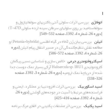
ا
اتوفاژی
بررسی اثرات سلولی آنتی باکتریهای سولفاتیازول و
سولفاستامید بر روی سلولهای سرطان سینه (رده‏ سلولی T-47D)
[دوره 26، شماره 4، 1392، صفحه 532-549]
اتیلن
بررسی بیان ژن ein2 در گیاه اطلسی (Petunia×hybrida) و
مطالعه نقش تنظیم‌کنندگی آن در مسیر انتقال پیام اتیلن
[دوره
26، شماره 4، 1392، صفحه 572-586]
اسپکتروفتومتری جرمی
خالص سازی و شناسایی نسبی پیگمان
کاروتنوئیدی Haloarcula sp. IRU1 آرکی بسیار نمک دوست جدا
شده از دریاچة نمک ارومیه
[دوره 26، شماره 3، 1392، صفحه
326-338]
اسید اسکوربیک
بررسی اثرات افزودنیها بر عملکرد، ایمنی و
فراسنجه‌های مرتبط با آسیت در جوجه‌های گوشتی
[دوره 26،
شماره 4، 1392، صفحه 416-425]
اسید پکتیک
بررسی اثر مشتقات پکتینی در القای مرگ برنامه