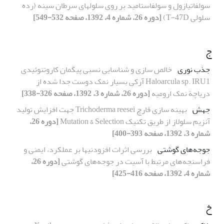
سولفاتیازول و سولفاستامید بر روی سلولهای سرطان سینه (رده‏
سلولی T-47D)
[دوره 26، شماره 4، 1392، صفحه 532-549]
ج
جذب نوری
خالص سازی و شناسایی نسبی پیگمان کاروتنوئیدی
Haloarcula sp. IRU1 آرکی بسیار نمک دوست جدا شده از
دریاچة نمک ارومیه
[دوره 26، شماره 3، 1392، صفحه 326-338]
جهش
بهینه سازی قارچ Trichoderma reesei جهت افزایش تولید
آنزیم سلولاز از طریق تکنیک Mutation & Selection
[دوره 26،
شماره 3، 1392، صفحه 393-400]
جوجه‌های گوشتی
بررسی اثرات افزودنیها بر عملکرد، ایمنی و
فراسنجه‌های مرتبط با آسیت در جوجه‌های گوشتی
[دوره 26،
شماره 4، 1392، صفحه 416-425]
خ