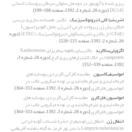
ریزی شده یا آپوپتوز در دودمان سلولی سرطان پروستات انسانی
DU145
[دوره 26، شماره 2، 1392، صفحه 186-199]
اشریشیا کلی انتروتوکسی‍‍ژنیک
تکثیر، همسانه سازی و بررسی
امکان بیان ژن زیرواحد فرعی آنتی ژن عامل کلونیزاسیون I
(CFaE) از باکتری اشریشیاکولی انتروتوکسیژنیک (ETEC)
[دوره
26، شماره 2، 1392، صفحه 221-228]
اگزوپلی‌ساکارید
باکتریهای بالقوه بیماریزای Xanthomonas
campestris در خاک کشتزارهای ری و کرج
[دوره 26، شماره 3،
1392، صفحه 339-352]
امولسیفیکاسیون
مقایسه کارآیی کاربردی بیوسایدهای
فرمالدئیدی و غیرفرمالدئیدی بر توده میکروبی غالب در
امولسیون فلزکاری
[دوره 26، شماره 3، 1392، صفحه 353-364]
امولسیون فلزکاری
مقایسه کارآیی کاربردی بیوسایدهای
فرمالدئیدی و غیرفرمالدئیدی بر توده میکروبی غالب در
امولسیون فلزکاری
[دوره 26، شماره 3، 1392، صفحه 353-364]
انتقال ژن
انتقال ژن لوسیفراز حشره شب‌تاب گونه ایرانی
Lampyris turkestanicus با نشر نور قرمز به گیاه بنفشه آفریقایی