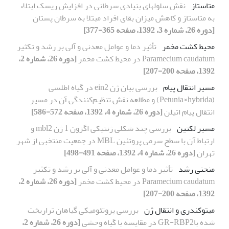
متاستاز
نقش سلولهای بنیادی سرطانی در افزایش ریسک ابتلاء
به متاستاز و کاهش میزان بقای افراد مبتلا به سرطان پستان
[دوره 26، شماره 3، 1392، صفحه 365-377]
محیط کشت مخمر
تأثیر دما و عوامل معدنی و آلی بر رشد و تکثیر
Paramecium caudatum در محیط کشت مخمر
[دوره 26، شماره 2،
1392، صفحه 200-207]
مسیر انتقال پیام
بررسی بیان ژن ein2 در گیاه اطلسی
(Petunia×hybrida) و مطالعه نقش تنظیم‌کنندگی آن در مسیر
انتقال پیام اتیلن
[دوره 26، شماره 4، 1392، صفحه 572-586]
مسیر لکتین
بررسی چند شکلی ‌ژنتیکی اگزون 1 ژن mbl2 و
ارتباط آن با سطح سرمی پروتئین MBL در جمعیت منتخبی از شهر
تهران
[دوره 26، شماره 4، 1392، صفحه 491-498]
منحنی رشد
تأثیر دما و عوامل معدنی و آلی بر رشد و تکثیر
Paramecium caudatum در محیط کشت مخمر
[دوره 26، شماره 2،
1392، صفحه 200-207]
میتوکندری و انتقال ژن
بررسی پروتئومیکی گیاهان تراریخت
شده باGR-RBP2 در مقایسه با گیاه وحشی
[دوره 26، شماره 2،