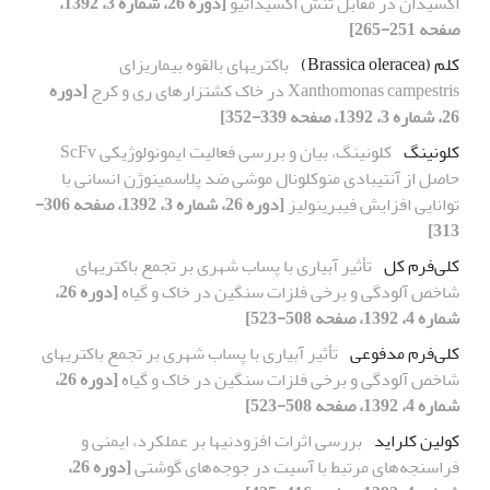
اکسیدان در مقابل تنش اکسیداتیو
[دوره 26، شماره 3، 1392،
صفحه 251-265]
کلم (Brassica oleracea)
باکتریهای بالقوه بیماریزای
Xanthomonas campestris در خاک کشتزارهای ری و کرج
[دوره
26، شماره 3، 1392، صفحه 339-352]
کلونینگ
کلونینگ، بیان و بررسی فعالیت ایمونولوژیکی ScFv
حاصل از آنتی‏بادی منوکلونال موشی ضد پلاسمینوژن انسانی با
توانایی افزایش فیبرینولیز
[دوره 26، شماره 3، 1392، صفحه 306-
313]
کلی‌فرم کل
تأثیر آبیاری با پساب شهری بر تجمع باکتریهای
شاخص آلودگی و برخی فلزات سنگین در خاک و گیاه
[دوره 26،
شماره 4، 1392، صفحه 508-523]
کلی‌فرم مدفوعی
تأثیر آبیاری با پساب شهری بر تجمع باکتریهای
شاخص آلودگی و برخی فلزات سنگین در خاک و گیاه
[دوره 26،
شماره 4، 1392، صفحه 508-523]
کولین کلراید
بررسی اثرات افزودنیها بر عملکرد، ایمنی و
فراسنجه‌های مرتبط با آسیت در جوجه‌های گوشتی
[دوره 26،