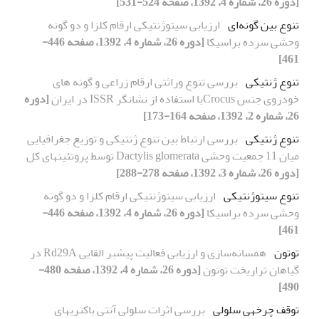
[دوره 26، شماره 4، 1392، صفحه 524-531]
تنوع بین گونه‌ای
ارزیابی سیتوژنتیکی ارقام کلزا و دو گونه
وحشی سرده براسیکا
[دوره 26، شماره 4، 1392، صفحه 446-
461]
تنوع ژنتیکی
بررسی تنوع وراثتی ارقام زراعی و گونه های
خودروی جنس Crocusبا استفاده از نشانگر ISSR در ایران
[دوره
26، شماره 2، 1392، صفحه 164-173]
تنوع ژنتیکی
بررسی ارتباط بین تنوع ژنتیکی و توزیع جغرافیایی
میان 11 جمعیت وحشی Dactylis glomerata توسط پروتئینهای کل
[دوره 26، شماره 3، 1392، صفحه 278-288]
تنوع سیتوژنتیکی
ارزیابی سیتوژنتیکی ارقام کلزا و دو گونه
وحشی سرده براسیکا
[دوره 26، شماره 4، 1392، صفحه 446-
461]
توتون
همسانه‌سازی و ارزیابی فعالیت پیشبر القایی Rd29A در
گیاهان تراریخت توتون
[دوره 26، شماره 4، 1392، صفحه 480-
490]
توقف چرخه‏ی سلولی
بررسی اثرات سلولی آنتی باکتریهای