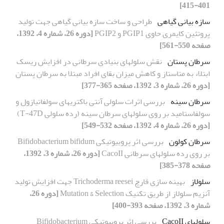
401-415]
سازه بیانی گیاهی
طراحی و ساخت سازه بیانی گیاهی جهت تولید
پروتئین کایمری حاوی PGIP1 و PGIP2
[دوره 26، شماره 4، 1392،
صفحه 550-561]
سرطان پستان
نقش سلولهای بنیادی سرطانی در افزایش ریسک
ابتلاء به متاستاز و کاهش میزان بقای افراد مبتلا به سرطان پستان
[دوره 26، شماره 3، 1392، صفحه 365-377]
سرطان سینه
بررسی اثرات سلولی آنتی باکتریهای سولفاتیازول و
سولفاستامید بر روی سلولهای سرطان سینه (رده‏ سلولی T-47D)
[دوره 26، شماره 4، 1392، صفحه 532-549]
سرطان کولون
بررسی اثر پروبیوتیکی Bifidobacterium bifidum
بر روی رده سلولهای سرطانی CacoII
[دوره 26، شماره 3، 1392،
صفحه 378-385]
سلولاز
بهینه سازی قارچ Trichoderma reesei جهت افزایش تولید
آنزیم سلولاز از طریق تکنیک Mutation & Selection
[دوره 26،
شماره 3، 1392، صفحه 393-400]
سلولهای CacoII
بررسی اثر پروبیوتیکی Bifidobacterium