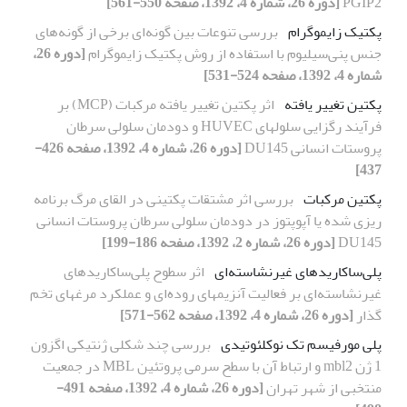
PGIP2
[دوره 26، شماره 4، 1392، صفحه 550-561]
پکتیک زایموگرام
بررسی تنوعات بین گونه‌ای برخی از گونه‌های
جنس پنی‌سیلیوم با استفاده از روش پکتیک زایموگرام
[دوره 26،
شماره 4، 1392، صفحه 524-531]
پکتین تغییر یافته
اثر پکتین تغییر یافته مرکبات (MCP) بر
فرآیند رگزایی سلولهای HUVEC و دودمان سلولی سرطان
پروستات انسانی DU145
[دوره 26، شماره 4، 1392، صفحه 426-
437]
پکتین مرکبات
بررسی اثر مشتقات پکتینی در القای مرگ برنامه
ریزی شده یا آپوپتوز در دودمان سلولی سرطان پروستات انسانی
DU145
[دوره 26، شماره 2، 1392، صفحه 186-199]
پلی‌ساکاریدهای غیرنشاسته‌ای
اثر سطوح پلی‌ساکاریدهای
غیرنشاسته‌ای بر فعالیت آنزیمهای روده‌ای و عملکرد مرغهای تخم
گذار
[دوره 26، شماره 4، 1392، صفحه 562-571]
پلی مورفیسم تک نوکلئوتیدی
بررسی چند شکلی ‌ژنتیکی اگزون
1 ژن mbl2 و ارتباط آن با سطح سرمی پروتئین MBL در جمعیت
منتخبی از شهر تهران
[دوره 26، شماره 4، 1392، صفحه 491-