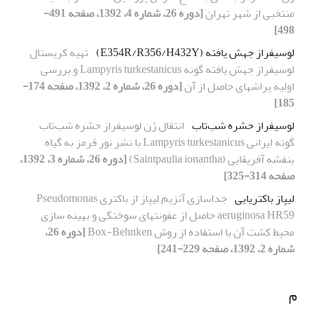
منتخبی از شهر تهران
[دوره 26، شماره 4، 1392، صفحه 491-
498]
لوسیفراز جهش یافته (E354R/R356/H432Y)
تهیه کریستال
لوسیفراز جهش یافته گونه Lampyris turkestanicus و بررسی
اولیه‌ پراشهای حاصل از آن
[دوره 26، شماره 2، 1392، صفحه 174-
185]
لوسیفراز حشره شب‌تاب
انتقال ژن لوسیفراز حشره شب‌تاب
گونه ایرانی Lampyris turkestanicus با نشر نور قرمز به گیاه
بنفشه آفریقایی (Saintpaulia ionantha)
[دوره 26، شماره 3، 1392،
صفحه 314-325]
لیپاز باکتریایی
جداسازی آنزیم لیپاز از باکتری Pseudomonas
aeruginosa HR59 حاصل از عفونتهای سوختگی و بهینه سازی
محیط کشت آن با استفاده از روش Box-Behnken
[دوره 26،
شماره 2، 1392، صفحه 229-241]
م