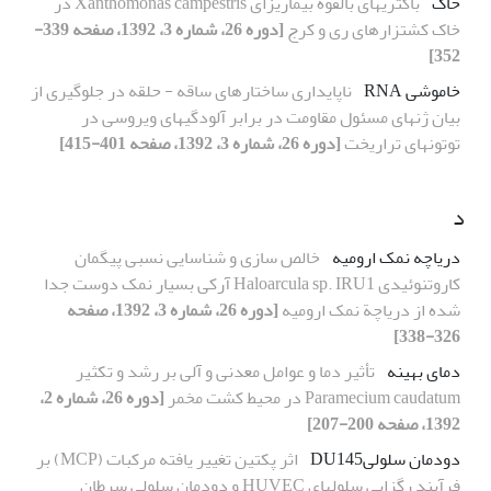
خاک
باکتریهای بالقوه بیماریزای Xanthomonas campestris در
خاک کشتزارهای ری و کرج
[دوره 26، شماره 3، 1392، صفحه 339-
352]
خاموشی RNA
ناپایداری ساختارهای ساقه - حلقه در جلوگیری از
بیان ژنهای مسئول مقاومت در برابر آلودگیهای ویروسی در
توتونهای تراریخت
[دوره 26، شماره 3، 1392، صفحه 401-415]
د
دریاچه نمک ارومیه
خالص سازی و شناسایی نسبی پیگمان
کاروتنوئیدی Haloarcula sp. IRU1 آرکی بسیار نمک دوست جدا
شده از دریاچة نمک ارومیه
[دوره 26، شماره 3، 1392، صفحه
326-338]
دمای بهینه
تأثیر دما و عوامل معدنی و آلی بر رشد و تکثیر
Paramecium caudatum در محیط کشت مخمر
[دوره 26، شماره 2،
1392، صفحه 200-207]
دودمان سلولیDU145
اثر پکتین تغییر یافته مرکبات (MCP) بر
فرآیند رگزایی سلولهای HUVEC و دودمان سلولی سرطان