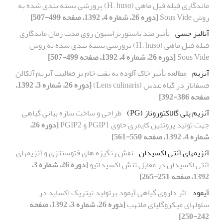
ماندگاری فیله فیل ماهی (H. huso) پرورشی بسته بندی شده به
روش Sous Vide
[دوره 26، شماره 4، 1392، صفحه 499-507]
آنالیز حسی
تأثیر متد پاستوریزاسیون روی مدت زمان ماندگاری
فیله فیل ماهی (H. huso) پرورشی بسته بندی شده به روش
Sous Vide
[دوره 26، شماره 4، 1392، صفحه 499-507]
آنزیم
مطالعه تأثیر خاک آلوده به نفت خام بر فعالیت آنزیم آلکالن
فسفاتاز در گیاه عدس (Lens culinaris)
[دوره 26، شماره 3، 1392،
صفحه 386-392]
آنزیم پلی گالاکتوروناز (PG)
طراحی و ساخت سازه بیانی گیاهی
جهت تولید پروتئین کایمری حاوی PGIP1 و PGIP2
[دوره 26،
شماره 4، 1392، صفحه 550-561]
آنزیمهای آنتی اکسیدان
نقش رنگیزه های فتوسنتزی و آنزیمهای
آنتی اکسیدان در مقابل تنش اکسیداتیو
[دوره 26، شماره 3،
1392، صفحه 251-265]
آیمود
اثر داروی گیاهی آیمود برتولید نیتریک اکساید در
سلولهای میکروگلیای ملتهب
[دوره 26، شماره 3، 1392، صفحه
242-250]