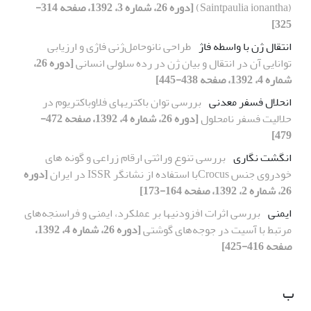
(Saintpaulia ionantha)
[دوره 26، شماره 3، 1392، صفحه 314-
325]
انتقال ژن با واسطه فاژ
طراحی نانوحامل‌ژنی فاژی و ارزیابی
توانایی آن در انتقال و بیان ژن در رده سلولی انسانی
[دوره 26،
شماره 4، 1392، صفحه 438-445]
انحلال فسفر معدنی
بررسی توان باکتریهای فلاوباکتریوم در
حلالیت فسفر نامحلول
[دوره 26، شماره 4، 1392، صفحه 472-
479]
انگشت نگاری
بررسی تنوع وراثتی ارقام زراعی و گونه های
خودروی جنس Crocusبا استفاده از نشانگر ISSR در ایران
[دوره
26، شماره 2، 1392، صفحه 164-173]
ایمنی
بررسی اثرات افزودنیها بر عملکرد، ایمنی و فراسنجه‌های
مرتبط با آسیت در جوجه‌های گوشتی
[دوره 26، شماره 4، 1392،
صفحه 416-425]
ب