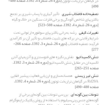
در گیاهان تراریخت توتون
[دوره 26، شماره 4، 1392، صفحه 480-
490]
تصفیه‌خانه فاضلاب شهری
تأثیر آبیاری با پساب شهری بر تجمع
باکتریهای شاخص آلودگی و برخی فلزات سنگین در خاک و گیاه
[دوره 26، شماره 4، 1392، صفحه 508-523]
تغییرات کیفی
رشد بحرانی باکتریهای سولفوره ارغوانی تحت
شرایط رقابتی در برکه های تثبیت فاضلاب و تأثیر آن بر کارآمدی
فرآیند تصفیه فاضلاب
[دوره 26، شماره 3، 1392، صفحه 266-
277]
تنش اکسیداتیو
نقش رنگیزه های فتوسنتزی و آنزیمهای آنتی
اکسیدان در مقابل تنش اکسیداتیو
[دوره 26، شماره 3، 1392،
صفحه 251-265]
تنش غیر زیستی
همسانه‌سازی و ارزیابی فعالیت پیشبر القایی
Rd29A در گیاهان تراریخت توتون
[دوره 26، شماره 4، 1392،
صفحه 480-490]
تنوعات بین گونه ای
بررسی تنوعات بین گونه‌ای برخی از
گونه‌های جنس پنی‌سیلیوم با استفاده از روش پکتیک زایموگرام