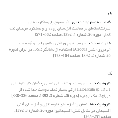
ق
قابلیت هضم مواد مغذی
اثر سطوح پلی‌ساکاریدهای
غیرنشاسته‌ای بر فعالیت آنزیمهای روده‌ای و عملکرد مرغهای تخم
گذار
[دوره 26، شماره 4، 1392، صفحه 562-571]
قدرت تفکیک
بررسی تنوع وراثتی ارقام زراعی و گونه های
خودروی جنس Crocusبا استفاده از نشانگر ISSR در ایران
[دوره
26، شماره 2، 1392، صفحه 164-173]
ک
کاروتنوئید
خالص سازی و شناسایی نسبی پیگمان کاروتنوئیدی
Haloarcula sp. IRU1 آرکی بسیار نمک دوست جدا شده از
دریاچة نمک ارومیه
[دوره 26، شماره 3، 1392، صفحه 326-338]
کاروتنوئیدها
نقش رنگیزه های فتوسنتزی و آنزیمهای آنتی
اکسیدان در مقابل تنش اکسیداتیو
[دوره 26، شماره 3، 1392،
صفحه 251-265]