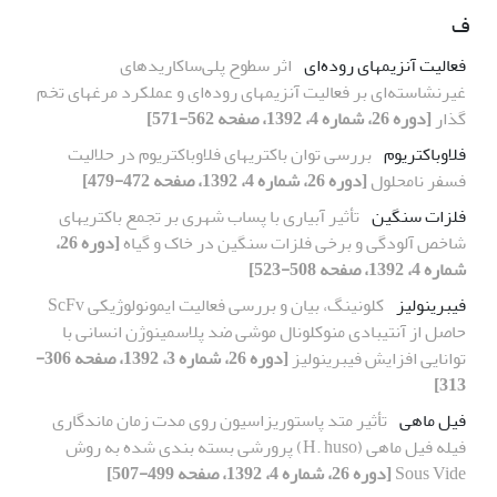
ف
فعالیت آنزیمهای روده‌ای
اثر سطوح پلی‌ساکاریدهای
غیرنشاسته‌ای بر فعالیت آنزیمهای روده‌ای و عملکرد مرغهای تخم
گذار
[دوره 26، شماره 4، 1392، صفحه 562-571]
فلاوباکتریوم
بررسی توان باکتریهای فلاوباکتریوم در حلالیت
فسفر نامحلول
[دوره 26، شماره 4، 1392، صفحه 472-479]
فلزات سنگین
تأثیر آبیاری با پساب شهری بر تجمع باکتریهای
شاخص آلودگی و برخی فلزات سنگین در خاک و گیاه
[دوره 26،
شماره 4، 1392، صفحه 508-523]
فیبرینولیز
کلونینگ، بیان و بررسی فعالیت ایمونولوژیکی ScFv
حاصل از آنتی‏بادی منوکلونال موشی ضد پلاسمینوژن انسانی با
توانایی افزایش فیبرینولیز
[دوره 26، شماره 3، 1392، صفحه 306-
313]
فیل ماهی
تأثیر متد پاستوریزاسیون روی مدت زمان ماندگاری
فیله فیل ماهی (H. huso) پرورشی بسته بندی شده به روش
Sous Vide
[دوره 26، شماره 4، 1392، صفحه 499-507]