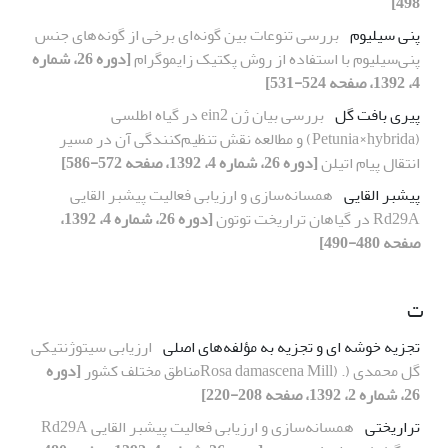
498]
پنی سیلیوم
بررسی تنوعات بین گونه‌ای برخی از گونه‌های جنس
پنی‌سیلیوم با استفاده از روش پکتیک زایموگرام
[دوره 26، شماره
4، 1392، صفحه 524-531]
پیری بافت گل
بررسی بیان ژن ein2 در گیاه اطلسی
(Petunia×hybrida) و مطالعه نقش تنظیم‌کنندگی آن در مسیر
انتقال پیام اتیلن
[دوره 26، شماره 4، 1392، صفحه 572-586]
پیشبر القایی
همسانه‌سازی و ارزیابی فعالیت پیشبر القایی
Rd29A در گیاهان تراریخت توتون
[دوره 26، شماره 4، 1392،
صفحه 480-490]
ت
تجزیه خوشه ای و تجزیه به مؤلفه‌های اصلی
ارزیابی سیتوژنتیکی
گل محمدی (. (Rosa damascena Millمناطق مختلف کشور
[دوره
26، شماره 2، 1392، صفحه 208-220]
تراریختی
همسانه‌سازی و ارزیابی فعالیت پیشبر القایی Rd29A