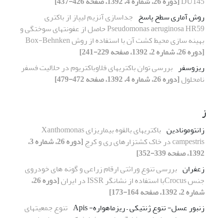
DU145
[دوره 26، شماره 4، 1392، صفحه 426-437]
روش آماری سطح پاسخ
جداسازی آنزیم لیپاز از باکتری
Pseudomonas aeruginosa HR59 حاصل از عفونتهای سوختگی و
بهینه سازی محیط کشت آن با استفاده از روش Box-Behnken
[دوره 26، شماره 2، 1392، صفحه 229-241]
ریزوسفر
بررسی توان باکتریهای فلاوباکتریوم در حلالیت فسفر
نامحلول
[دوره 26، شماره 4، 1392، صفحه 472-479]
ز
زانتومونادین
باکتریهای بالقوه بیماریزای Xanthomonas
campestris در خاک کشتزارهای ری و کرج
[دوره 26، شماره 3،
1392، صفحه 339-352]
زعفران
بررسی تنوع وراثتی ارقام زراعی و گونه های خودروی
جنس Crocusبا استفاده از نشانگر ISSR در ایران
[دوره 26،
شماره 2، 1392، صفحه 164-173]
زنبور عسل- تنوع ژنتیکی – ریزماهواره- Apis
تنوع جمعیتهای