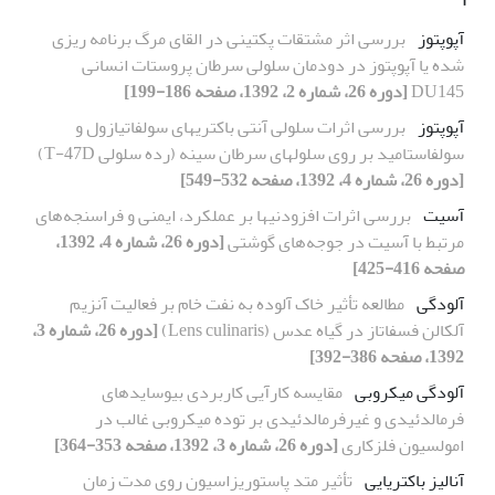
آپوپتوز
بررسی اثر مشتقات پکتینی در القای مرگ برنامه ریزی
شده یا آپوپتوز در دودمان سلولی سرطان پروستات انسانی
DU145
[دوره 26، شماره 2، 1392، صفحه 186-199]
آپوپتوز
بررسی اثرات سلولی آنتی باکتریهای سولفاتیازول و
سولفاستامید بر روی سلولهای سرطان سینه (رده‏ سلولی T-47D)
[دوره 26، شماره 4، 1392، صفحه 532-549]
آسیت
بررسی اثرات افزودنیها بر عملکرد، ایمنی و فراسنجه‌های
مرتبط با آسیت در جوجه‌های گوشتی
[دوره 26، شماره 4، 1392،
صفحه 416-425]
آلودگی
مطالعه تأثیر خاک آلوده به نفت خام بر فعالیت آنزیم
آلکالن فسفاتاز در گیاه عدس (Lens culinaris)
[دوره 26، شماره 3،
1392، صفحه 386-392]
آلودگی میکروبی
مقایسه کارآیی کاربردی بیوسایدهای
فرمالدئیدی و غیرفرمالدئیدی بر توده میکروبی غالب در
امولسیون فلزکاری
[دوره 26، شماره 3، 1392، صفحه 353-364]
آنالیز باکتریایی
تأثیر متد پاستوریزاسیون روی مدت زمان