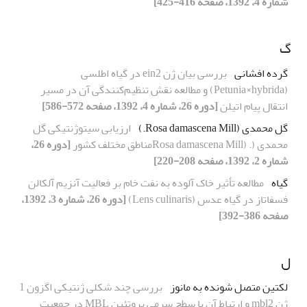
شماره 4، 1392، صفحه 416-425]
گ
گرده افشانی
بررسی بیان ژن ein2 در گیاه اطلسی
(Petunia×hybrida) و مطالعه نقش تنظیم‌کنندگی آن در مسیر
انتقال پیام اتیلن
[دوره 26، شماره 4، 1392، صفحه 572-586]
گل محمدی (Rosa damascena Mill.)
ارزیابی سیتوژنتیکی گل
محمدی (. (Rosa damascena Millمناطق مختلف کشور
[دوره 26،
شماره 2، 1392، صفحه 208-220]
گیاه
مطالعه تأثیر خاک آلوده به نفت خام بر فعالیت آنزیم آلکالن
فسفاتاز در گیاه عدس (Lens culinaris)
[دوره 26، شماره 3، 1392،
صفحه 386-392]
ل
لکتین متصل شونده به مانوز
بررسی چند شکلی ‌ژنتیکی اگزون 1
ژن mbl2 و ارتباط آن با سطح سرمی پروتئین MBL در جمعیت