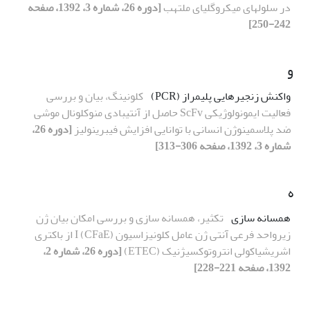
در سلولهای میکروگلیای ملتهب
[دوره 26، شماره 3، 1392، صفحه
242-250]
و
واکنش زنجیره‏ایی پلیمراز (PCR)
کلونینگ، بیان و بررسی
فعالیت ایمونولوژیکی ScFv حاصل از آنتی‏بادی منوکلونال موشی
ضد پلاسمینوژن انسانی با توانایی افزایش فیبرینولیز
[دوره 26،
شماره 3، 1392، صفحه 306-313]
ه
همسانه سازی
تکثیر، همسانه سازی و بررسی امکان بیان ژن
زیرواحد فرعی آنتی ژن عامل کلونیزاسیون I (CFaE) از باکتری
اشریشیاکولی انتروتوکسیژنیک (ETEC)
[دوره 26، شماره 2،
1392، صفحه 221-228]