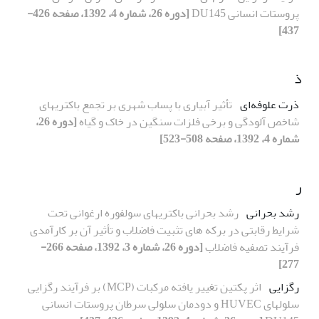
پروستات انسانی DU145
[دوره 26، شماره 4، 1392، صفحه 426-
437]
ذ
ذرت علوفه‌ای
تأثیر آبیاری با پساب شهری بر تجمع باکتریهای
شاخص آلودگی و برخی فلزات سنگین در خاک و گیاه
[دوره 26،
شماره 4، 1392، صفحه 508-523]
ر
رشد بحرانی
رشد بحرانی باکتریهای سولفوره ارغوانی تحت
شرایط رقابتی در برکه های تثبیت فاضلاب و تأثیر آن بر کارآمدی
فرآیند تصفیه فاضلاب
[دوره 26، شماره 3، 1392، صفحه 266-
277]
رگزایی
اثر پکتین تغییر یافته مرکبات (MCP) بر فرآیند رگزایی
سلولهای HUVEC و دودمان سلولی سرطان پروستات انسانی