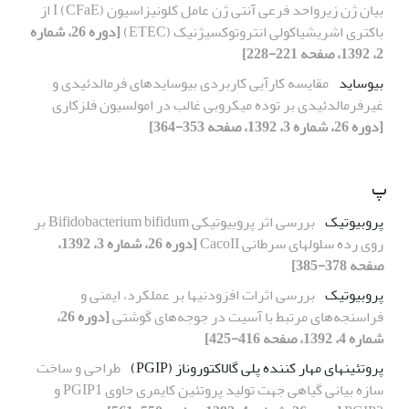
بیان ژن زیرواحد فرعی آنتی ژن عامل کلونیزاسیون I (CFaE) از
باکتری اشریشیاکولی انتروتوکسیژنیک (ETEC)
[دوره 26، شماره
2، 1392، صفحه 221-228]
بیوساید
مقایسه کارآیی کاربردی بیوسایدهای فرمالدئیدی و
غیرفرمالدئیدی بر توده میکروبی غالب در امولسیون فلزکاری
[دوره 26، شماره 3، 1392، صفحه 353-364]
پ
پروبیوتیک
بررسی اثر پروبیوتیکی Bifidobacterium bifidum بر
روی رده سلولهای سرطانی CacoII
[دوره 26، شماره 3، 1392،
صفحه 378-385]
پروبیوتیک
بررسی اثرات افزودنیها بر عملکرد، ایمنی و
فراسنجه‌های مرتبط با آسیت در جوجه‌های گوشتی
[دوره 26،
شماره 4، 1392، صفحه 416-425]
پروتئینهای مهار کننده پلی گالاکتوروناز (PGIP)
طراحی و ساخت
سازه بیانی گیاهی جهت تولید پروتئین کایمری حاوی PGIP1 و