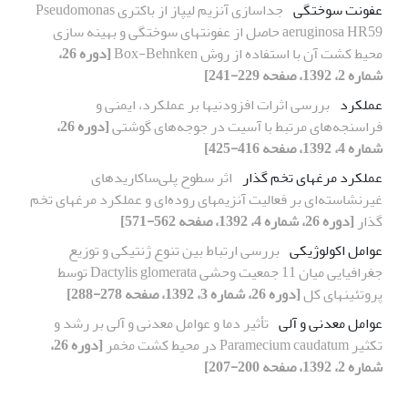
عفونت سوختگی
جداسازی آنزیم لیپاز از باکتری Pseudomonas
aeruginosa HR59 حاصل از عفونتهای سوختگی و بهینه سازی
محیط کشت آن با استفاده از روش Box-Behnken
[دوره 26،
شماره 2، 1392، صفحه 229-241]
عملکرد
بررسی اثرات افزودنیها بر عملکرد، ایمنی و
فراسنجه‌های مرتبط با آسیت در جوجه‌های گوشتی
[دوره 26،
شماره 4، 1392، صفحه 416-425]
عملکرد مرغهای تخم گذار
اثر سطوح پلی‌ساکاریدهای
غیرنشاسته‌ای بر فعالیت آنزیمهای روده‌ای و عملکرد مرغهای تخم
گذار
[دوره 26، شماره 4، 1392، صفحه 562-571]
عوامل اکولوژیکی
بررسی ارتباط بین تنوع ژنتیکی و توزیع
جغرافیایی میان 11 جمعیت وحشی Dactylis glomerata توسط
پروتئینهای کل
[دوره 26، شماره 3، 1392، صفحه 278-288]
عوامل معدنی و آلی
تأثیر دما و عوامل معدنی و آلی بر رشد و
تکثیر Paramecium caudatum در محیط کشت مخمر
[دوره 26،
شماره 2، 1392، صفحه 200-207]