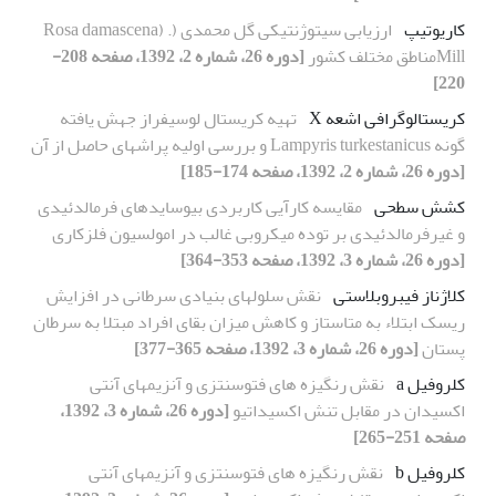
کاریوتیپ
ارزیابی سیتوژنتیکی گل محمدی (. (Rosa damascena
Millمناطق مختلف کشور
[دوره 26، شماره 2، 1392، صفحه 208-
220]
کریستالوگرافی اشعه X
تهیه کریستال لوسیفراز جهش یافته
گونه Lampyris turkestanicus و بررسی اولیه‌ پراشهای حاصل از آن
[دوره 26، شماره 2، 1392، صفحه 174-185]
کشش سطحی
مقایسه کارآیی کاربردی بیوسایدهای فرمالدئیدی
و غیرفرمالدئیدی بر توده میکروبی غالب در امولسیون فلزکاری
[دوره 26، شماره 3، 1392، صفحه 353-364]
کلاژناز فیبروبلاستی
نقش سلولهای بنیادی سرطانی در افزایش
ریسک ابتلاء به متاستاز و کاهش میزان بقای افراد مبتلا به سرطان
پستان
[دوره 26، شماره 3، 1392، صفحه 365-377]
کلروفیل a
نقش رنگیزه های فتوسنتزی و آنزیمهای آنتی
اکسیدان در مقابل تنش اکسیداتیو
[دوره 26، شماره 3، 1392،
صفحه 251-265]
کلروفیل b
نقش رنگیزه های فتوسنتزی و آنزیمهای آنتی