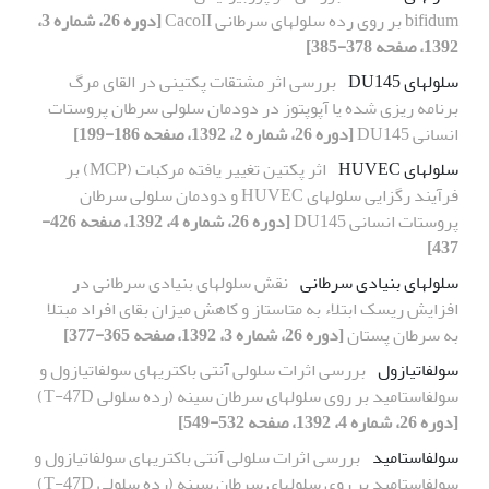
bifidum بر روی رده سلولهای سرطانی CacoII
[دوره 26، شماره 3،
1392، صفحه 378-385]
سلولهای DU145
بررسی اثر مشتقات پکتینی در القای مرگ
برنامه ریزی شده یا آپوپتوز در دودمان سلولی سرطان پروستات
انسانی DU145
[دوره 26، شماره 2، 1392، صفحه 186-199]
سلولهای HUVEC
اثر پکتین تغییر یافته مرکبات (MCP) بر
فرآیند رگزایی سلولهای HUVEC و دودمان سلولی سرطان
پروستات انسانی DU145
[دوره 26، شماره 4، 1392، صفحه 426-
437]
سلولهای بنیادی سرطانی
نقش سلولهای بنیادی سرطانی در
افزایش ریسک ابتلاء به متاستاز و کاهش میزان بقای افراد مبتلا
به سرطان پستان
[دوره 26، شماره 3، 1392، صفحه 365-377]
سولفاتیازول
بررسی اثرات سلولی آنتی باکتریهای سولفاتیازول و
سولفاستامید بر روی سلولهای سرطان سینه (رده‏ سلولی T-47D)
[دوره 26، شماره 4، 1392، صفحه 532-549]
سولفاستامید
بررسی اثرات سلولی آنتی باکتریهای سولفاتیازول و
سولفاستامید بر روی سلولهای سرطان سینه (رده‏ سلولی T-47D)