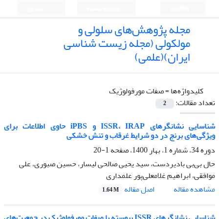
English
ورود به سامانه
ثبت نام
مجله پژوهش‌های سلولی و
مولکولی (مجله زیست شناسی
ایران)(علمی)
کلیدواژه‌ها =
صفات مورفولوژیک
تعداد مقالات:
2
شناسایی نشانگرهای ISSR، IRAP و iPBS حاوی اطلاعات برای
ویژگی‌های برنج در دو شرایط غرقاب و تنش خشکی
دوره 34، شماره 1، بهار 1400، صفحه
1-20
حال‌ بی‌بی بادیردست، سید یحیی صالحی لیسار، حسین صبوری، علی
موافقی، ابراهیم غلامعلی‌پور علمداری
اصل مقاله
مشاهده مقاله
1.64 M
شناسایی نشانگرهای ISSR پیوسته با صفات مورفولوژیک در جمعیت‌های