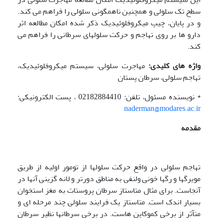
سطح تک سلولی و همچنین ناهمگونی سلولی را فراهم می کند.
و در پایان، چیپ میکروفلوئیدیک ذکر شده امکان مطالعه اثر
دارو ها بر روی تهاجم و حرکت سلولهای سرطانی را فراهم می
کند.
واژه های کلیدی:
مهاجرت سلولی، سیستم میکروفلوئیدیک،
تهاجم سلولی، سرطان پستان
* نویسنده مسئول، تلفن: 02182884410 ، پست الکترونیکی:
naderman@modares.ac.ir
مقدمه
تهاجم سلولی در واقع حرکت سلولها از تومور اولیه از طریق
مویرگها و رگها خونی ولنفی به مناطق دورتر و لانه گزینی آنها در
آنجاست. برای مثال متاستاز سرطان پروستات به مغز استخوان
بسیار اندک است. متاستاز یک فرایند سلولی چند مرحله ای و
متآثر از برخی کموکاین هاست. در برخی سرطانها نظیر سرطان