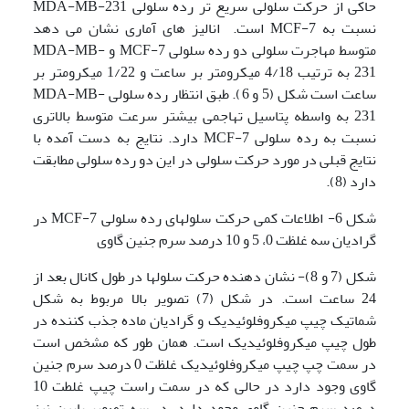
حاکی از حرکت سلولی سریع تر رده سلولی MDA-MB-231
نسبت به MCF-7 است. انالیز های آماری نشان می دهد
متوسط مهاجرت سلولی دو رده سلولی MCF-7 و MDA-MB-
231 به ترتیب 4/18 میکرومتر بر ساعت و 1/22 میکرومتر بر
ساعت است شکل (5 و 6). طبق انتظار رده سلولی MDA-MB-
231 به واسطه پتاسیل تهاجمی بیشتر سرعت متوسط بالاتری
نسبت به رده سلولی MCF-7 دارد. نتایج به دست آمده با
نتایج قبلی در مورد حرکت سلولی در این دو رده سلولی مطابقت
دارد (8).
شکل 6- اطلاعات کمی حرکت سلولهای رده سلولی MCF-7 در
گرادیان سه غلظت 0، 5 و 10 درصد سرم جنین گاوی
شکل (7 و 8)- نشان دهنده حرکت سلولها در طول کانال بعد از
24 ساعت است. در شکل (7) تصویر بالا مربوط به شکل
شماتیک چیپ میکروفلوئیدیک و گرادیان ماده جذب کننده در
طول چیپ میکروفلوئیدیک است. همان طور که مشخص است
در سمت چپ چیپ میکروفلوئیدیک غلظت 0 درصد سرم جنین
گاوی وجود دارد در حالی که در سمت راست چیپ غلطت 10
درصد سرم جنین گاوی وجود دارد. در سه تصویر پایین نیز