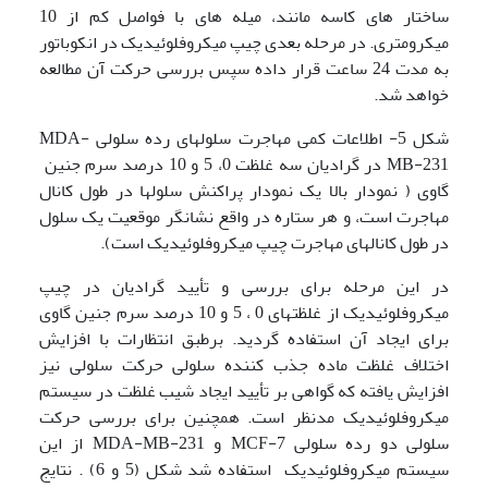
ساختار های کاسه مانند، میله های با فواصل کم از 10
میکرومتری. در مرحله بعدی چیپ میکروفلوئیدیک در انکوباتور
به مدت 24 ساعت قرار داده سپس بررسی حرکت آن مطالعه
خواهد شد.
شکل 5- اطلاعات کمی مهاجرت سلولهای رده سلولی MDA-
MB-231 در گرادیان سه غلظت 0، 5 و 10 درصد سرم جنین
گاوی ( نمودار بالا یک نمودار پراکنش سلولها در طول کانال
مهاجرت است، و هر ستاره در واقع نشانگر موقعیت یک سلول
در طول کانالهای مهاجرت چیپ میکروفلوئیدیک است).
در این مرحله برای بررسی و تأیید گرادیان در چیپ
میکروفلوئیدیک از غلظتهای 0 ، 5 و 10 درصد سرم جنین گاوی
برای ایجاد آن استفاده گردید. برطبق انتظارات با افزایش
اختلاف غلظت ماده جذب کننده سلولی حرکت سلولی نیز
افزایش یافته که گواهی بر تأیید ایجاد شیب غلظت در سیستم
میکروفلوئیدیک مدنظر است. همچنین برای بررسی حرکت
سلولی دو رده سلولی MCF-7 و MDA-MB-231 از این
سیستم میکروفلوئیدیک استفاده شد شکل (5 و 6) . نتایج