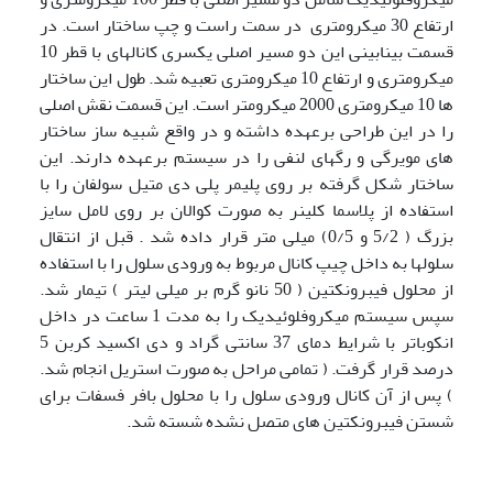
ارتفاع 30 میکرومتری در سمت راست و چپ ساختار است. در
قسمت بینابینی این دو مسیر اصلی یکسری کانالهای با قطر 10
میکرومتری و ارتفاع 10 میکرومتری تعبیه شد. طول این ساختار
ها 10 میکرومتری 2000 میکرومتر است. این قسمت نقش اصلی
را در این طراحی برعهده داشته و در واقع شبیه ساز ساختار
های مویرگی و رگهای لنفی را در سیستم برعهده دارند. این
ساختار شکل گرفته بر روی پلیمر پلی دی متیل سولفان را با
استفاده از پلاسما کلینر به صورت کوالان بر روی لامل سایز
بزرگ ( 5/2 و 0/5) میلی متر قرار داده شد . قبل از انتقال
سلولها به داخل چیپ کانال مربوط به ورودی سلول را با استفاده
از محلول فیبرونکتین ( 50 نانو گرم بر میلی لیتر ) تیمار شد.
سپس سیستم میکروفلوئیدیک را به مدت 1 ساعت در داخل
انکوباتر با شرایط دمای 37 سانتی گراد و دی اکسید کربن 5
درصد قرار گرفت. ( تمامی مراحل به صورت استریل انجام شد.
) پس از آن کانال ورودی سلول را با محلول بافر فسفات برای
شستن فیبرونکتین های متصل نشده شسته شد.