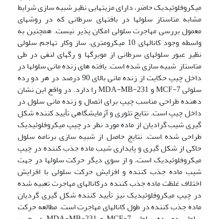
میکروفلوئیدیک حاضر، دارای مزیتهایی نظیر شبیه سازی شرایط
مشابه متاستاز سلولها در بافتهای سرطانی که در روشهای
معمول بررسی مهاجرت سلولی امکان پذیر نیست. همچنین به
واسطه وجود کانالهای 10 میکرومتری، ساز وکار تهاجم سلولی
نظیر عبور سلولهای سرطانی از مویرگها و رگهای لنفی در طی
متاستاز شبیه سازی شده است. یافته های زنده مانی سلولها در
داخل چیپ حکایت از زنده مانی بالای 90 درصد در هر دو رده
سلولی MCF-7 و MDA-MB-231 را دارد. در واقع این نشان
دهنده طراحی مناسب چیپ برای اتصال و زنده مانی سلول در
داخل چیپ است. نتایج تئوری و آزمایشگاهی تأیید کننده شکل
گیری شیب گرادیان از ماده مورد نظر در چیپ میکروفلوئیدیک
طراحی شده است. نتایج حاصل از شبیه سازی برنامه سلول
حاکی از شکل گیری و پایداری شیب ماده جذب کننده در چیپ
میکروفلوئیدیک است، و از سوی دیگر حرکت سلولها در جهت
شیب ماده جذب کننده و افزایش حرکت سلولی با افزایش
اختلاف غلظت ماده جذب کننده درکانالهای مهاجرت تعبیه شده
در چیپ میکروفلوئیدیک نیز تأیید کننده شکل گیری گردیان
ماده جذب کننده در طول کانالهای مهاجرت است. مطالعه حرکت
سلولی دو رده سلولی MCF-7 و MDA-MB-231 در چیپ