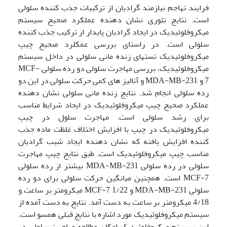
فرایند تهاجم نیازمند گرادیان از ترکیبات جذب کننده سلولی
است. نتایج تئوری نشان دهنده عملکرد صحیح سیستم
میکروفلوئیدیک در ایجاد گرادیان پایدار از ترکیب جذب کننده
سلولی است. در راستای بررسی عمکلرد صحیح چیپ
میکروفلوئیدیک تستهای زنده مانی سلولی در داخل سیستم
میکروفلوئیدیک، بررسی مهاجرت سلولی دو رده سلولی MCF-
7 و MDA-MB-231 و آنالیز های کمی حرکت سلولی در این دو
رده سلولی انجام شد. نتایج زنده مانی سلولی نشان دهنده
عملکرد صحیح چیپ میکروفلوئیدیک در ایجاد شرایط مناسب
برای رشد سلولی است. مهاجرت سلول در چیپ
میکروفلوئیدیک در چیپ با افزایش اختلاف غلظت ماده جذب
کننده افزایش یافته که نشان دهنده ایجاد شیب گرادیان
مناسب چیپ میکروفلوئیدیک است. طبق نتایج چیپ مهاجرت
سلولی در رده سلولی MDA-MB-231 بیشتر از رده سلولی
MCF-7 است. همچنین میانگین حرکت سلولی برای دو رده
سلولی MDA-MB-231 و MCF-7 1/22 میکرومتر بر ساعت و
4/18 میکرومتر بر ساعت به دست آمد. نتایج به دست آمده از
سیستم میکروفلوئیدیک مورد اشاره با نتایج قبلی همسو است.
این سیستم میکروفلوئیدیک امکان مطالعه مهاجرت سلولی در