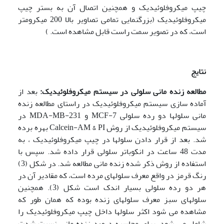
چیپ میکروفلوئیدیک و همچنین اتصال آن به بستر چیپ
میکروفلوئیدیک (بزرگنمایی تمامی تصاویر بالا 200 میکرومتر
است، که در تصویر سمت راست قابل مشاهده است. )
نتایج
مطالعه زنده مانی سلولی در سیستم میکروفلوئیدیک:
بعد از
آماده سازی سیستم میکروفلوئیدیک در راستای مطالعه زنده
مانی سلولها دو رده سلولی MCF-7 و MDA-MB-231 در
سیستم میکروفلوئیدیک از روش Calcein-AM & PI بهره برده
شد. بعد از قرار دادن سلولها در چیپ میکروفلوئیدیک ، به
مدت 48 ساعت در انکوباتر سلولی قرار داده شد. سپس با
استفاده از روش ذکر شده زنده مانی مطالعه شد. در شکل (3)
رنگ قرمز در واقع معرف سلولهای مرده است، که مقادیر آن در
هر دو رده سلولی بسیار اندک است شکل (3). همچنین
سلولهای سبز معرف سلولهای زنده بوده که همان طور که
مشاهده می شود اکثر سلولها داخل چیپ میکروفلوئیدیک را
شامل می شود. برای محاسبه درصد زنده مانی نسبت شدت