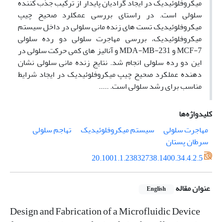
میکروفلوئیدیک در ایجاد گرادیان پایدار از ترکیب جذب کننده
سلولی است. در راستای بررسی عمکلرد صحیح چیپ
میکروفلوئیدیک تست های زنده مانی سلولی در داخل سیستم
میکروفلوئیدیک، بررسی مهاجرت سلولی دو رده سلولی
MCF-7 و MDA-MB-231 و آنالیز های کمی حرکت سلولی در
این دو رده سلولی انجام شد. نتایج زنده مانی سلولی نشان
دهنده عملکرد صحیح چیپ میکروفلوئیدیک در ایجاد شرایط
مناسب برای رشد سلولی است. .....
کلیدواژه‌ها
مهاجرت سلولی
سیستم میکروفلوئیدیک
تهاجم سلولی
سرطان پستان
20.1001.1.23832738.1400.34.4.2.5
عنوان مقاله
English
Design and Fabrication of a Microfluidic Device