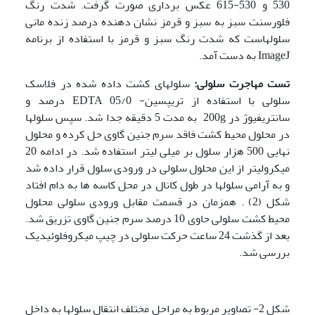
530 و 530-615 عکس برداری صورت گرفت. شدت رنگ
فلورسنت سبز به سبز و قرمز نشان دهنده درصد زنده مانی
سلولهاست که شدت رنگ سبز و قرمز با استفاده از برنامه
ImageJ به دست آمد.
تست مهاجرت سلولی:
سلولهای کشت داده شده در فلاسک
سلولی با استفاده از تریپسین- EDTA 05/0 درصد و
سانتریفیوژ در 200g به مدت 5 دقیقه جدا شد. سپس سلولها
در محلول محیط کشت فاقد سرم جنین گاوی حل کرده و محلول
نهایی 500 هزار سلول بر میلی لیتر استفاده شد. در ادامه 20
میکرولیتر از این محلول سلولی در ورودی سلول قرار داده شد
و به آرامی سلولها در طول کانال در محل کاسه ها به دام افتاد
شکل (2) . همزمان در قسمت مقابل ورودی سلولی محلول
محیط کشت سلولی حاوی 10 درصد سرم جنین گاوی تزریق شد.
بعد از گذشت 24 ساعت حرکت سلولی در چیپ میکروفلوئیدیک
بررسی شد.
شکل 2- تصاویر مربوط به مراحل مختلف انتقال سلولها به داخل