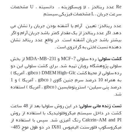
Re عدد رینالدز ، µ ویسکوزیته ، دانسیته ، U مشخصات
سرعت جریان ، L مشخصات فیزیکی سیستم
عدد رینالدز: تعیین آرام یا آشفته بودن جریان را نشان می
دهد. اگر عدد رینالدز از یک مقدار کمتر باشد جریان آرام و اگر
بیشتر باشد جریان آشفته است. در واقع عدد رینالد نشان
دهنده نسبت لختی به گرانروی است .
کشت سلولی:
رده سلولی MCF-7 و MDA-MB-231 از بخش
سلولی پژوهشگاه رویان تهیه شد. برای کشت سلولی این دو
رده سلولی از محیط کشت DMEM High-Glc ( gibco ، آمریکا )
به همراه 10 درصد سرم جنین گاوی ( gibco ، آمریکا ) و 1
درصد پنی سیلین- استرپتومایسین ( gibco ، آمریکا ) استفاده
شد.
تست زنده مانی سلولی:
در این روش سلولها بعد از 48 ساعت
کشت در داخل سیستم میکروفلوئیدیک با استفاده از روش
Calcein-AM and PI رنگ آمیزی شد. سپس با استفاده از
میکروسکوپ فلورسنت الیمپوس IX81 در دو طول موج 485-