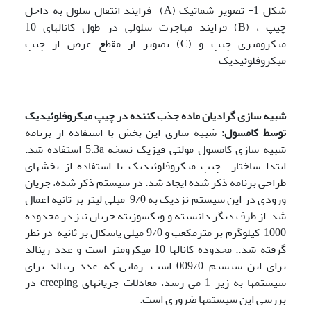
شکل 1- تصویر شماتیک (A) فرایند انتقال سلول به داخل
چیپ ، (B) فرایند مهاجرت سلولی در طول کانالهای 10
میکرومتری چیپ و (C) تصویر از مقطع عرض از چیپ
میکروفلوئیدیک
شبیه سازی گرادیان ماده جذب کننده در چیپ میکروفلوئیدیک
توسط کامسول:
شبیه سازی این بخش با استفاده از برنامه
شبیه سازی کامسول مولتی فیزیک نسخه 5.3a استفاده شد.
ابتدا ساختار چیپ میکروفلوئیدیک با استفاده از بخشهای
طراحی برنامه ذکر شده ایجاد شد. در سیستم ذکر شده، جریان
ورودی در این سیستم نزدیک به 9/0 میلی لیتر بر ثانیه اعمال
شد. از طرف دیگر دانسیته و ویکسوزیته جریان نیز در محدوده
1000 کیلوگرم بر مترمکعب و 9/0 میلی پاسکال بر ثانیه
در نظر
گرفته شد.. محدوده کانالها 10 میکرومتر است و عدد رینالد
برای این سیستم 009/0 است. زمانی که عدد رینالد برای
سیستمها به زیر 1 می رسد، معادلات جریانهای creeping در
بررسی این سیستمها ضروری است.