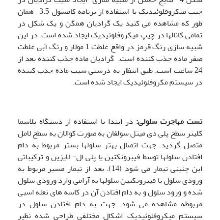
چیپ میکروفلوئیدیک با استفاده از برنامه کامسول 3.5 – همان
طور که مشاهده می کنید یک گرادیان همگن و یک شکل در
تمامی کانالها در چیپ میکروفلوئیدیک ایجاد شده است. در این
شبیه سازی رنگ قرمز در واقع غلطت 1 مولار و رنگ آبی غلطت
صفر ماده جذب کننده است. گرادیان ماده جذب کننده بعد از
24 ساعت است. طبق انتظار به درستی شیب ماده جذب کننده
در سیستم مکروفلوئیدیک ایجاد شده است.
تست مهاجرت سلولی:
در ابتدا با استفاده از دستگاه پلاسما
کلینر سطح پلی دی میتل سولفان به صورت کوالان به سطح لامل
متصل گردید. جهت اتصال بهتر سلولها بستر مربوط به دام
افتادن سلولها توسط فیبرونکتین یا پلی ال- لایزین و ترکیباتی
این چنینی تیمار می شود (14). بعد از تیمار مسیر مربوط به
ورودی سلول با فیبرونکتین سلولها به آرامی وارد ورودی سلول
شده و ورود سلول و به دام افتادن آن در کاسه های نعله اسبی
مربوطه مشاهده می شود. جهت به دام افتادن سلول در
سیستم میکروفلوئیدیک اشکال مختلفی طراحی شده نظیر