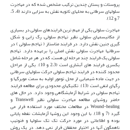
پروستات و پستان چندین ترکیب مشخص شده که در مهاجرت
سلولهای سرطانی به محلهای ثانویه نقش به سزایی دارند (4، 5،
7 و 12).
مهاجرت سلولی یکی از مهم ترین فرایندهای سلولی در بسیاری
از مکانیسمهای سلولی نظیر تهاجم سلولی، رگ زایی و شکل
گیری جنین نقش دارد. در فرایند متاستاز ( تهاجم سلولی ) در
سرطانها مهاجرت سلولی نقش اصلی را برعهده دارد. تهاجم
سلولی یک فرایند چند مرحله ای هست، که در هر مرحله شامل
یکسری فرایند های آبشاری است (2،3 و 10). یکی از مراحل
محدود کننده در فرایند تهاجم سلولی حرکت سلولهای سرطانی
در جهت ماده شیمیایی از محل تومور اولیه به سمت مویرگها و
رگهای لنفی است (13). تکنیکهای محدودی برای مطالعه فرایند
تهاجم سلولی در شرایط آزمایشگاهی وجود دارد. در حال های
حاضر روشهای مطالعه مهاجرت سلولی نظیر Transwell و
Wound-healing در مطالعات مختلف مورد استفاده قرار می
گیرد (7 و 18). با این وجود این روشها آزمایشات نقطه پایانی
بوده و اطلاعاتی در مورد حرکت تک تک سلولها و فنوتیپ
ناهمگون آنها در اختیار محققان قرار نمی دهد. در یک روش