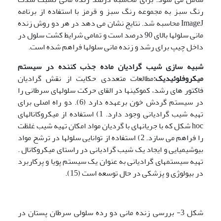
رنگ سبز به مجموعه رنگ سبز و قرمز با استفاده از برنامه
ImageJ محاسبه شد. نتایج نشان می دهد در هر دو روش زنده
مانی سلولها بالای 90 درصد است و تمامی شرایط کشت سلول در
داخل چیپ برای رشد و زنده مانی سلولها فراهم شده است.
شبیه سازی شیب گرادیان ماده جذب کننده در سیستم
میکروفلوئیدیک:
مطالعات متعددی حکایت از نقش گرادیان
فاکتور های رشد، کموکینها در القای حرکت سلولهای سرطانی را
در سیستم گردش خون برعهده دارد (6). دو راه اصلی برای
تهیه شیب گرادیانی وجود دارد. 1) استفاده از میکروکانالهای
hoc شکل که با جریانهای با گردیان مواد امکان تهیه شیب غلظت
را فراهم می سازد. 2) استفاده از توانایی سلولها در ترشح مواد
بیوشیمیایی و ایجاد یک شیب گرادیانی در راستای میکروکانال .
تهیه سیستمهای گرادیانی به عنوان یک سیستم پویا و پرکاربرد
در بیولوژی و پزشکی در حال توسعه است (15).
شکل 3- بررسی زنده مانی دو رده سلولی سرطان پستان در