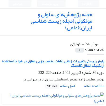
English
ورود به سامانه
ثبت نام
مجله پژوهش‌های سلولی و
مولکولی (مجله زیست شناسی
ایران)(علمی)
موضوعات =
اکولوژی
تعداد مقالات:
1
پایش زیستی تغییرات زمانی غلظت عناصر جزیی معلق در هوا با استفاده
ازتکنیک انتقال گلسنگ
دوره 36، شماره 3، پاییز 1402، صفحه
220-232
یونس یعقوب زاده، عباس اسماعیلی ساری، نادر بهرامی فر
اصل مقاله
مشاهده مقاله
939.76 K