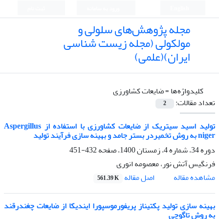
English
ورود به سامانه
ثبت نام
مجله پژوهش‌های سلولی و
مولکولی (مجله زیست شناسی
ایران)(علمی)
کلیدواژه‌ها =
ضایعات کشاورزی
تعداد مقالات:
2
تولید اسید سیتریک از ضایعات کشاورزی با استفاده از Aspergillus
niger به روش تخمیردر بستر جامد و بهینه سازی فرآیند تولید
دوره 34، شماره 4، زمستان 1400، صفحه
432-451
فرنگیس آتش نور، معصومه انوری
اصل مقاله
مشاهده مقاله
561.39 K
بهینه سازی تولید پکتیناز پریفورموسپورا ایندیکا از ضایعات چغندرقند
به روش تاگوچی‌