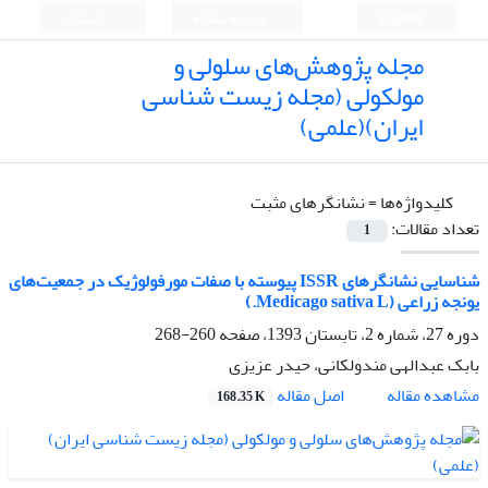
English
ورود به سامانه
ثبت نام
مجله پژوهش‌های سلولی و
مولکولی (مجله زیست شناسی
ایران)(علمی)
کلیدواژه‌ها =
نشانگرهای مثبت
تعداد مقالات:
1
شناسایی نشانگرهای ISSR پیوسته با صفات مورفولوژیک در جمعیت‌های
یونجه زراعی (Medicago sativa L.)
دوره 27، شماره 2، تابستان 1393، صفحه
260-268
بابک عبدالهی مندولکانی، حیدر عزیزی
اصل مقاله
مشاهده مقاله
168.35 K