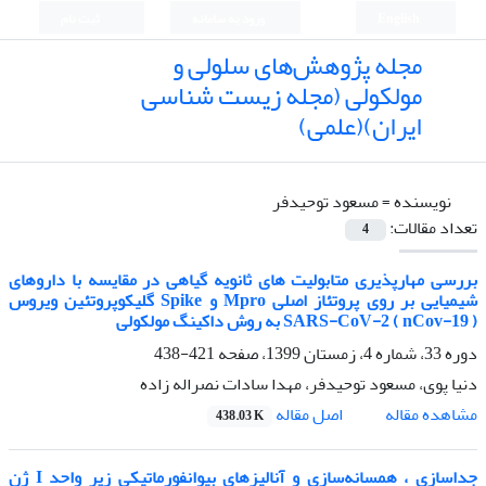
English
ورود به سامانه
ثبت نام
مجله پژوهش‌های سلولی و
مولکولی (مجله زیست شناسی
ایران)(علمی)
نویسنده =
مسعود توحیدفر
تعداد مقالات:
4
بررسی مهارپذیری متابولیت های ثانویه گیاهی در مقایسه با داروهای
شیمیایی بر روی پروتئاز اصلی Mpro و Spike گلیکوپروتئین ویروس
SARS-CoV-2 ( nCov-19 ) به روش داکینگ مولکولی
دوره 33، شماره 4، زمستان 1399، صفحه
421-438
دنیا پوی، مسعود توحیدفر، مهدا سادات نصراله زاده
اصل مقاله
مشاهده مقاله
438.03 K
جداسازی ، همسانه‌سازی و آنالیزهای بیوانفورماتیکی زیر واحد I ژن