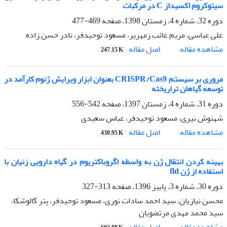
سیتوکروم اکسیداز C در مرکبات
دوره 32، شماره 4، زمستان 1398، صفحه
469-477
علی عباسی، مریم غائب زمهریر، مسعود توحیدفر، نادر حسن زاده
اصل مقاله
مشاهده مقاله
247.15 K
مروری بر سیستم CRISPR/Cas9 بعنوان ابزار ویرایش ژنوم کارآمد در
توسعه گیاهان تراریخته
دوره 31، شماره 4، زمستان 1397، صفحه
542-556
شهنوش نیری، مسعود توحیدفر، عباس سعیدی
اصل مقاله
مشاهده مقاله
430.95 K
بهینه کردن انتقال ژن به واسطه اگروباکتریوم در گیاه دارویی زنیان با
استفاده از ژن fld
دوره 30، شماره 3، پاییز 1396، صفحه
313-327
محسن نیازیان، سید احمد سادات نوری، مسعود توحیدفر، پتر گالوشکا،
سید محمد مهدی مرتضویان
اصل مقاله
مشاهده مقاله