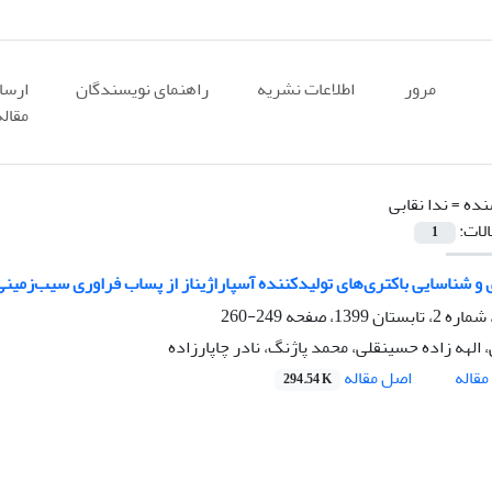
مرور
اطلاعات نشریه
راهنمای نویسندگان
ارسا
مقاله
نده =
ندا نقابی
الات:
1
و شناسایی باکتری‌های تولیدکننده آسپاراژیناز از پساب فراوری سیب‌زمینی
249-260
، الهه زاده حسینقلی، محمد پاژنگ، نادر چاپارزاده
اصل مقاله
قاله
294.54 K