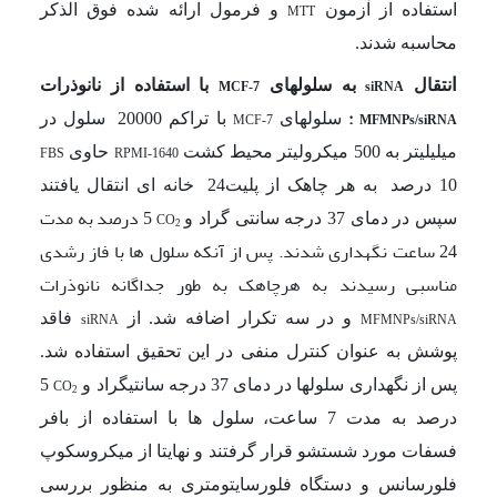
استفاده از آزمون
و فرمول ارائه شده فوق الذکر
MTT
محاسبه شدند.
ا
نتقال
به سلول­های
با استفاده از
نانوذرات
MCF-7
siRNA
:
سلولهای
با تراکم 20000
سلول در
MCF-7
MFMNPs/siRNA
میلی­لیتر به 500 میکرولیتر محیط کشت
حاوی
FBS
RPMI-1640
10 درصد
به هر چاهک از پلیت24
خانه ای انتقال یافتند
5 درصد به مدت
سپس در دمای 37 درجه سانتی گراد و
CO
2
24 ساعت نگهداری شدند. پس از آنکه سلول ها با فاز رشدی
مناسبی رسیدند به هرچاهک به طور جداگانه نانوذرات
و
در سه تکرار اضافه شد. از
فاقد
siRNA
MFMNPs/siRNA
پوشش به عنوان کنترل منفی در این تحقیق استفاده شد.
پس از نگهداری سلول­ها در دمای 37 درجه سانتی­گراد و
5
CO
2
درصد به مدت 7 ساعت، سلول ها با استفاده از بافر
فسفات مورد شستشو قرار گرفتند و نهایتا از میکروسکوپ
فلورسانس و دستگاه فلورسایتومتری به منظور بررسی