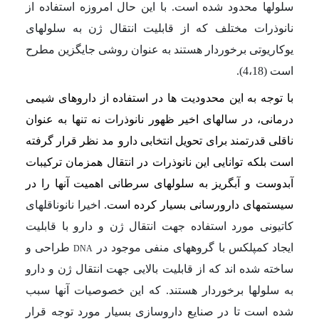
سلول­ها محدود شده است. با این حال امروزه استفاده از
نانوذرات مختلف که از قابلیت انتقال ژن به سلول­های
یوکاریوتی برخوردار هستند به عنوان روشی جایگزین مطرح
است (4،18).
با توجه به این محدودیت ها در استفاده از داروهای شیمی
درمانی، در سال
های اخیر ظهور نانوذرات نه تنها به عنوان
ناقلی قدرتمند برای تحویل انتخابی دارو
مد نظر قرار گرفته
است بلکه توانایی این نانوذرات در انتقال همزمان ترکیبات
آبدوست و آبگریز به سلول
های سرطانی اهمیت آن
ها را در
سیستم
های دارورسانی بسیار کرده است.
اخیرا ‌نانوناقل­های
کاتیونی مورد استفاده جهت انتقال ژن و دارو با قابلیت
ایجاد کمپلکس با گروه­های منفی موجود در
طراحی و
DNA
ساخته شده اند که از قابلیت بالایی جهت انتقال ژن و دارو
به سلول­ها برخوردار هستند. که این خصوصیات آن­ها سبب
شده است تا در صنایع داروسازی بسیار مورد توجه قرار