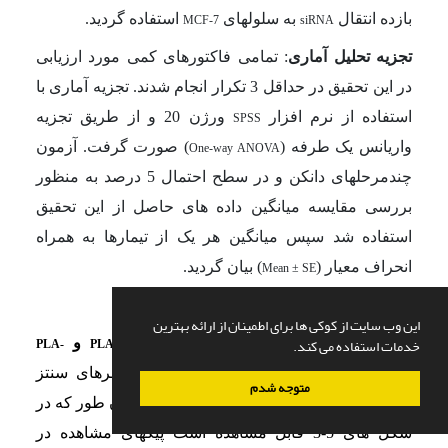
بازده انتقال
به سلول­های
استفاده گردید.
MCF-7
siRNA
تجزیه تحلیل آماری
: تمامی فاکتورهای کمی مورد ارزیابی
در این تحقیق در حداقل 3 تکرار انجام شدند. تجزیه آماری با
استفاده از نرم افزار
ورژن 20 و از طریق تجزیه
SPSS
واریانس یک طرفه (
) صورت گرفت. آزمون
One-way ANOVA
چندمرحله­ای دانکن و در سطح احتمال 5 درصد به منظور
بررسی مقایسه میانگین داده های حاصل از این تحقیق
استفاده شد سپس میانگین هر یک از تیمارها به همراه
انحراف معیار (
) بیان گردید.
Mean ± SE
نتایج
این وب سایت از کوکی ها برای اطمینان از ارائه بهترین
خدمات استفاده می کند.
از پلیمرهای
،
و
PLA-
PLA-chitosan
acrylate-PLA-acrylate
NMR
:
جهت بررسی ساختار کوپلیمرهای سنتز
chitosan-PEG-FA
متوجه شدم
شده از طیف سنجی
استفاده گردید همان طور که در
HNMR
شکل های 5-3 قابل مشاهده است پیک­های مشاهده در