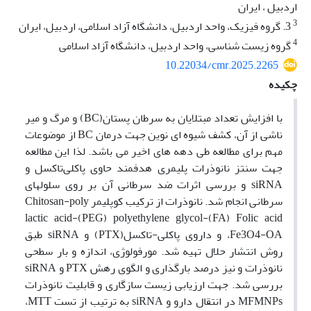
اردبیل ، ایران
3
3. گروه فیزیک، واحد اردبیل، دانشگاه آزاد اسلامی، اردبیل، ایران
4
گروه زیست شناسی، واحد اردبیل، دانشگاه آزاد اسلامی
10.22034/cmr.2025.2265
چکیده
با افزایش تعداد مبتلایان به سرطان پستان(BC) و مرگ و میر
ناشی از آن، کشف شیوه ای نوین جهت درمان BC از موضوعات
مهم برای مطالعه طی دهه های اخیر می باشد. لذا این مطالعه
جهت سنتز نانوذرات پلیمری هدفمند حاوی پاکلی‌تاکسل و
siRNA و بررسی اثرات ضد سرطانی آن بر روی سلولهای
سرطانی انجام شد. نانوذرات از ترکیب کوپلیمر Chitosan-poly
lactic acid-(PEG) polyethylene glycol-(FA) Folic acid
،Fe3O4-OA و داروی پاکلی-تاکسل(PTX) و siRNA طبق
روش انتشار حلال تهیه شد. مورفولوژی، اندازه و بار سطحی
نانوذرات و نیز درصد بارگذاری و الگوی رهش PTX و siRNA
بررسی شد. جهت ارزیابی زیست سازگاری و قابلیت نانوذرات
MFMNPs در انتقال دارو و siRNA به ترتیب از تست MTT،