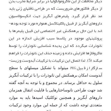
دیگر محافظت از این ماکرومولکول­ها در برابر شرایط مخرب بدن
از دیگر فاکتورهای ضروریست که در طراحی ناقل­های ژنی باید
مد نظر قرار گیرد. پلیمرهای آبگریز جهت انکپسولاسیون
داروهای آبگریز از قبیل پاکلی­تاکسل همواره مورد توجه بوده­
اند با این حال برهمکنش غیر اختصاصی این قبیل پلیمرها با
پروتئین­های موجود در پلاسما سبب افزیش اندازه در این
نانوذرات می­گردد که این پدیده شناسایی نانوذرات را توسط
ماکروفاژها افزایش داده و زمینه حذف این نانوذرات را فراهم
میکند (5). لذا اتصال این ترکیبات با ترکیبات آبدوست و زیست­
سازگار از قبیل
می­تواند با تشکیل میسل­های با سطح
PEG
آبدوست امکان برهمکنش این نانوذرات را با ترکیبات آبگریز
سلول به حداقل برساند. در مجموع و با توجه به آنچه گفته
شد جهت طراحی نانوساختارهایی با قابلیت انتقال همزمان
داروهای آبگریز و همچنین نوکلئیک اسیدها باید به موارد
متعددی توجه داشت که از جمله این موارد وجود ترکیبات