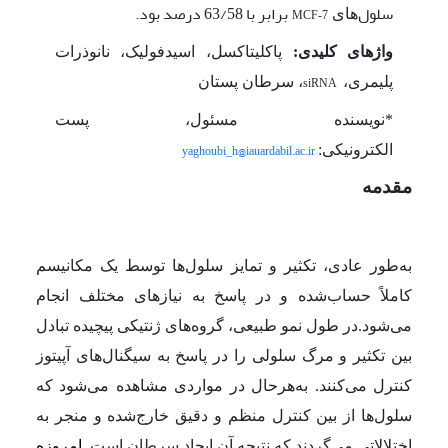
سلول
برابر با 63/58 درصد بود.
های
MCF-7
واژهای کلیدی:
پاکلی­تاکسل، اسیدفولیک، نانوذرات
پلیمری،
، سرطان پستان
siRNA
*نویسنده مسئول، پست
yaghoubi_h@iauardabil.ac.ir
الکترونیکی:
مقدمه
به‌طور عادی، تکثیر و تمایز سلول‌ها توسط یک مکانیسم
کاملاً حساب‌شده و در پاسخ به نیازهای مختلف انجام
می‌شود.در طول نمو طبیعی، گروه‌های ژنتیکی پیچیده تبادل
بین تکثیر و مرگ سلولی را در پاسخ به سیگنال‌های آپیتوز
کنترل می‌کنند. به‌هرحال در مواردی مشاهده می‌شود که
سلول‌ها از بین کنترل منظم و دقیق خارج‌شده و منجر به
اختلالاتی می‌گردند که نتیجه آن ایجاد سرطان است.
امروزه