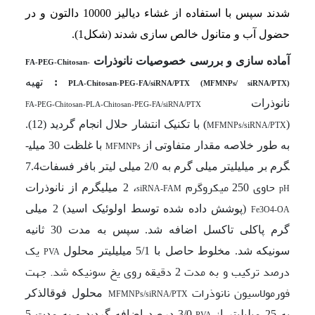
شدند سپس با استفاده از غشاء دیالیز 10000 دالتون و در
حضول آب و متانول خالص سازی شدند (شکل1).
آماده سازی و بررسی خصوصیات نانوذرات
FA-PEG-Chitosan-
:
تهیه
PLA-Chitosan-PEG-FA/siRNA/PTX (MFMNPs/ siRNA/PTX)
نانوذرات
FA-PEG-Chitosan-PLA-Chitosan-PEG-FA/siRNA/PTX
(
) با تکنیک انتشار حلال انجام گردید (12).
MFMNPs/siRNA/PTX
به طور خلاصه مقدار متفاوتی از
با غلظت 30 میلی­
MFMNPs
گرم بر میلی­لیتر میلی گرم به 2/0 میلی لیتر بافر فسفات7.4
حاوی 250 میکروگرم
، 2 میلیگرم از نانوذرات
siRNA-FAM
pH
(پوشش داده شده توسط اولوئیک اسید) 2 میلی
Fe3O4-OA
گرم پاکلی تاکسل اضافه شد. سپس به مدت 30 ثانیه
یک
سونیکه شد. مخلوط حاصل
با 5/1 میلی­لیتر محلول
PVA
درصد ترکیب و به مدت 2 دقیقه روی یخ سونیکه شد. جهت
فورمولاسیون
نانوذرات
محلول فوق­الذکر
MFMNPs/siRNA/PTX
به 25 میلی­لیتر از
3/0 درصد اضافه گردید و به مدت 5
PVA