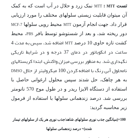
تست
:
نمک زرد و حلال در آب است که به کمک
MTT
MTT
آن می­توان قابلیت زیستی سلول­های مختلف را مورد ارزیابی
قرار داد.
جهت انجام آزمون
محیط رویی سلول­ها
MCF-7
MTT
دور ریخته شد، و بعد از شست­وشو توسط بافر
، محیط
PBS
اضافه شد، سپس به مدت 4
کشت تازه حاوی 10 درصد
MTT
ساعت در انکوباتور در دمای 37 درجه و در شرایط تاریکی
نگهداری شد. به منظور بررسی میزان واکنش، ابتدا کریستال­های
نامحلول آبی رنگ با اضافه کردن 100 میکرولیتر از حلال
DMSO
به هر چاهک، حل شدند سپس محلول ارغوانی حاصل با
استفاده از دستگاه الایزا ریدر و در طول موج 570 نانومتر
بررسی شد. درصد زنده­مانی سلول­ها با استفاده از فرمول
زیر محاسبه گردید:
100×(میانگین جذب نوری سلول­های شاهد/جذب نوری هر یک از سلول­های تیمار
شده)= درصد زنده­مانی سلول­ها