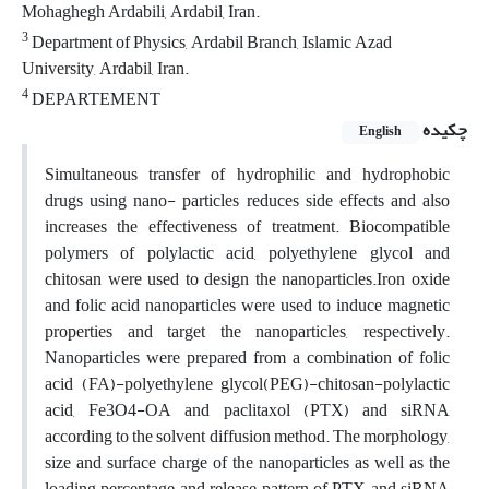
Mohaghegh Ardabili, Ardabil, Iran.
3
Department of Physics, Ardabil Branch, Islamic Azad
University, Ardabil, Iran.
4
DEPARTEMENT
چکیده
English
Simultaneous transfer of hydrophilic and hydrophobic
drugs using nano- particles reduces side effects and also
increases the effectiveness of treatment. Biocompatible
polymers of polylactic acid, polyethylene glycol and
chitosan were used to design the nanoparticles.Iron oxide
and folic acid nanoparticles were used to induce magnetic
properties and target the nanoparticles, respectively.
Nanoparticles were prepared from a combination of folic
acid (FA)-polyethylene glycol(PEG)-chitosan-polylactic
acid, Fe3O4-OA and paclitaxol (PTX) and siRNA
according to the solvent diffusion method. The morphology,
size and surface charge of the nanoparticles as well as the
loading percentage and release pattern of PTX and siRNA