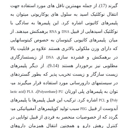
گیرند (17). از جمله مهمترین ناقل های مورد استفاده جهت
انتقال نوکلئیک اسید به سلول های یوکاریوتی می­توان به
پلیمرهای کاتیونی اشاره کرد. این پلیمرها به سادگی با
نوکلئیک اسیدهایی از قبیل
و
برهمکنش می­دهند. از
RNA
DNA
میان
پلیمرهای کاتیونی کیتوسان به خصوص کیتوسان­هایی
که دارای وزن ملکولی بالاتری هستند علاوه بر قابلیت بالا
در برهمکنش و فشرده سازی
از زیست­سازگاری
DNA
مطلوبی نیز برخوردار هستند (9،14). از دیگر پلیمرهای
زیست سازگار و زیست تخریب پذیر که بطور گسترده­ای
در سیستم­های دارورسانی مورد استفاده قرار می­گیرند می­
توان به
پلیمرهای پلی اورتان
(
)،
(
lactic acid
PLA
Polyurethane
PU
)
و
اشاره کرد. ترکیب این قبیل پلیمرها با پلیمر­های
PCL
Poly
آبدوست از قبیل
سبب تولید کوپلیمرهای آمفی­پاتیکی می­
PEG
گردد که از خصوصیات منحصر به فردی از قبیل توانایی در
کنترل رهش دارو و همچنین انتقال همزمان داروهای