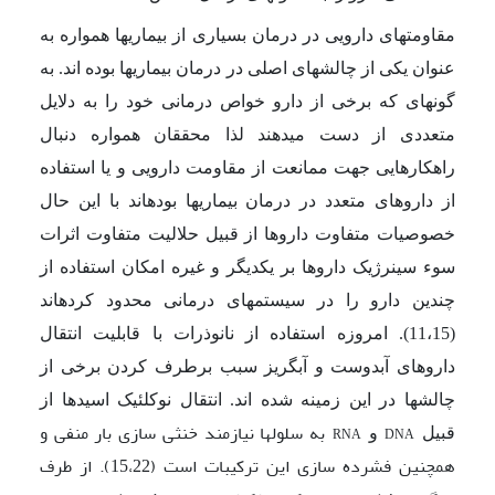
مقاومت­های دارویی در درمان بسیاری از بیماری­ها همواره به
عنوان یکی از چالش­های اصلی در درمان بیماری­ها بوده اند. به
گونه­ای که برخی از دارو خواص درمانی خود را به دلایل
متعددی از دست می­دهند لذا محققان همواره دنبال
راهکارهایی جهت ممانعت از مقاومت دارویی و یا استفاده
از داروهای متعدد در درمان بیماری­ها بوده­اند با این حال
خصوصیات متفاوت داروها از قبیل حلالیت متفاوت اثرات
سوء سینرژیک داروها بر یکدیگر و غیره امکان استفاده از
چندین دارو را در سیستم­های درمانی محدود کرده­اند
(11،15). امروزه استفاده از نانوذرات با قابلیت انتقال
داروهای آبدوست و آبگریز سبب برطرف کردن برخی از
چالش­ها در این زمینه شده اند. انتقال نوکلئیک اسیدها از
به سلول­ها نیازمند خنثی سازی بار منفی و
قبیل
و
RNA
DNA
همچنین فشرده سازی این ترکیبات است (15،22). از طرف