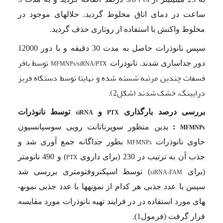
ساعت در دمای اتاق مخلوط گردید. حلال­های موجود در
مخلوط واکنش با استفاده از روتاری حذف گردید.
سپس نانوذرات حاصل به مدت 30 دقیقه و با دور 12000
توسط بافر
دور جداسازی شدند. نانوذرات
MFMNPs/siRNA/PTX
فسفات چندین مرتبه شسته شده و نهایتا توسط دستگاه فریز
درایینگ، خشک شدند (شکل2).
بررسی درصد بارگذاری
و
توسط نانوذرات
siRNA
PTX
:
بدین منظور سوپرناتانت رویی سوسپانسیون
MFMNPs
حاوی
نانوذرات
ب
طور جداگانه جمع آوری شد و
MFMNPs
جذب آن به ترتیب در 230 (برای داروی
)
و 490 نانومتر
PTX
(برای
)
توسط اسپکتروفتومتری بررسی شد
siRNA-FAM
سپس با عدد جذبی هر کدام از نمونه­ها با عدد جذبی نمونه­
های مورد استفاده در در فرایند تهیه نانوذرات مورد مقایسه
قرار گرفت (فرمول1).