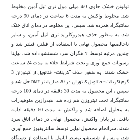
تولوئن خشک حاوی 4/0 میلی مول تری تیل آمین مخلوط
شد. مخلوط واکنش به مدت 6 ساعت در دمای 90 درجه
سانتیگراد همزده شد. سپس، این مخلوط در دمای اتاق خنک
شد. به منظور حذف هیدروکلراید تری اتیل آمین، و سایر
ناخالصی­ها محصول نهایی با استفاده از فیلتر، فیلتر شد و
چندین مرتبه توسط
-هگزان سرد شستشو داده شد. نهایتا
N
رسوبات جمع آوری و تحت شرایط خلاء به مدت 24 ساعت
به منظور حذف آکریلات- فتالویل از کیتوزان 3
خشک شدند
.
گرم آکریلات- فتالویل کیتوزان در 20 میلی لیتر
حل شد و
DMF
سپس ، این محصول به مدت 30 دقیقه در دمای 100 درجه
سانتیگراد تحت نیتروژن هم زده شد. هیدرازین منوهیدرات
به محلول اضافه شد و واکنش به مدت 60 دقیقه ادامه
یافت. در پایان واکنش، محصول نهایی در دمای اتاق سرد
شدند. سرانجام محصول نهایی توسط سانتریفیوژ جمع آوری
شد، و پس از شستشو توسط اتانول با استفاده از دستگاه