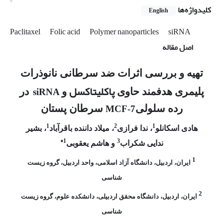
کلیدواژه‌ها
English
Paclitaxel
Folic acid
Polymer nanoparticles
siRNA
اصل مقاله
تهیه و بررسی اثرات ضد سرطانی نانوذرات
پاکلی­تاکسل
پلیمری هدفمند حاوی
و
در
siRNA
رده سلولی
سرطان پستان
MCF-7
1
2
1
هادی اسکانلو
، ندا فرازی
، میلاد داننده باقرآباد
، بشیر
1*
3
ندایی شکراب
و هاشم یعقوبی
1
ایران، اردبیل، دانشگاه آزاد اسلامی، واحد اردبیل، گروه زیست
شناسی
2
ایران، اردبیل، دانشگاه محقق اردبیلی، دانشکده علوم، گروه زیست
شناسی