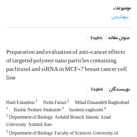
موضوعات
بیوشیمی
عنوان مقاله
English
Preparation and evaluation of anti-cancer effects
of targeted polymer nano particles containing
paclitaxel and siRNA in MCF-7 breast cancer cell
line
نویسندگان
English
1
2
Hadi Eskanlou
Neda Farazi
Milad Danandeh Baghrabad
1
3
4
Bashir Nedaee Shakarab
hashem yaghoubi
1
Department of Biology, Ardabil Branch, Islamic Azad
University, Ardabil, Iran.
2
Department of Biology, Faculty of Sciences, University of