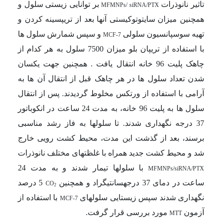
تاثیر
نانوذرات
بر توانایی زیستی سلول و
MFMNPs/ siRNA/PTX
همچنین
میزان سایتوتوکیستی آنها بعد از تریپسینه کردن و
تهیه سوسپانسیون سلولی
و سپس شمارش سلول ها
MCF-7
با استفاده از تریپان بلو میزان 7500 سلول به هر کدام از
چاهک پلیت 96 خانه انتقال یافت . همچنین جهت یکسان
شدن تعداد سلول ها در هر چاهک قبل از انتقال آن ها به
آرامی با استفاده از ورتکس مخلوط گردیدند. پس از انتقال
سلول ها به پلیت 96 خانه، به مدت 24 ساعت در انکوباتور
37 درجه نگهداری شدند. تا سلولها به فاز رشد مناسبی
برسند، بعد از گذشت این مدت، محیط کشت رویی خارج
شد و محیط کشت جدید همراه با غلظت­های مختلف
نانوذرات
با سلولها تیمار شدند و به مدت 24
MFMNPs/siRNA/PTX
ساعت در دمای 37 درجه­سانتی­گراد و همچنین
5 درصد
CO
2
نگهداری شدند سپس زیستایی سلول­های
با استفاده از
MCF-7
آزمون
مورد بررسی قرار گرفت.
MTT