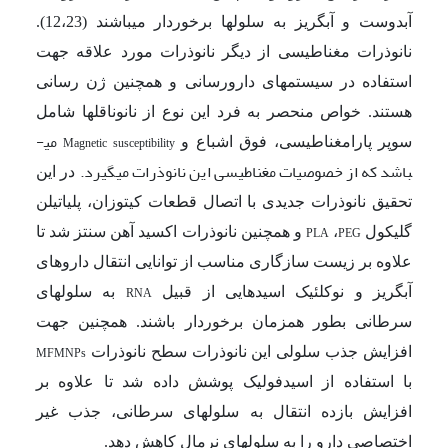
آبدوست و آبگریز به سلول­ها برخوردار می­باشند (12،23).
نانوذرات مغناطیسی از دیگر نانوذرات مورد علاقه جهت
استفاده در سیستم­های دارورسانی و همچنین ژن رسانی
هستند. خواص منحصر به فرد این نوع از نانوناقل­ها شامل
می­
سوپر پارامغناطیسی، فوق اشباع و
Magnetic susceptibility
باشد که از خصوصیات مغناطیسی این نانوذرات می­گیرد.
در این
تحقیق نانوذرات جدیدی با اتصال قطعات کیتوزان، پلی­اتیلن
گلیکول
،
و همچنین نانوذرات اکسید آهن سنتز شد تا
PLA
PEG
علاوه بر زیست سازگاری مناسب از توانایی انتقال داروهای
آبگریز و نوکلئیک اسیدهایی از قبیل
به سلول­های
RNA
سرطانی بطور همزمان برخوردار باشند. همچنین جهت
افزایش جذب سلولی این نانوذرات سطح نانوذرات
MFMNPs
با استفاده از اسیدفولیک پوشش داده شد تا علاوه بر
افزایش بازده انتقال به سلول­های سرطانی، جذب غیر
اختصاصی دارو را به سلول­های نرمال کاهش دهد.