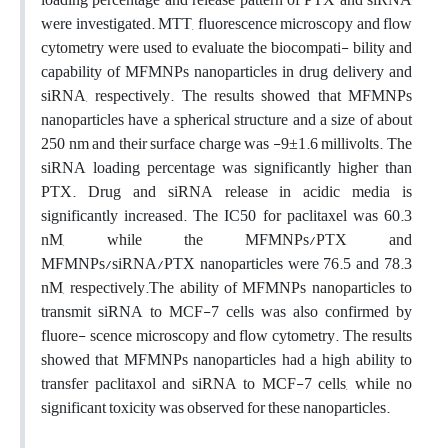
were investigated. MTT, fluorescence microscopy and flow
cytometry were used to evaluate the biocompati- bility and
capability of MFMNPs nanoparticles in drug delivery and
siRNA, respectively. The results showed that MFMNPs
nanoparticles have a spherical structure and a size of about
250 nm and their surface charge was -9±1.6 millivolts. The
siRNA loading percentage was significantly higher than
PTX. Drug and siRNA release in acidic media is
significantly increased. The IC50 for paclitaxel was 60.3
nM, while the MFMNPs/PTX and
MFMNPs/siRNA/PTX nanoparticles were 76.5 and 78.3
nM, respectively.The ability of MFMNPs nanoparticles to
transmit siRNA to MCF-7 cells was also confirmed by
fluore- scence microscopy and flow cytometry. The results
showed that MFMNPs nanoparticles had a high ability to
transfer paclitaxol and siRNA to MCF-7 cells, while no
significant toxicity was observed for these nanoparticles.