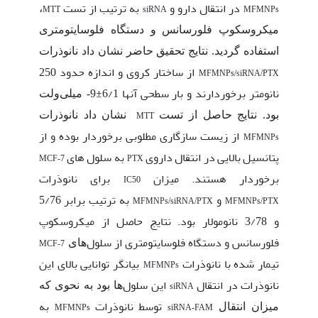
در انتقال دارو و
به ترتیب از تست
،
MTT
siRNA
MFMNPs
میکروسکوپ فلورسانس و دستگاه فلوسایتومتری
استفاده گردید. نتایج تحقیق حاضر نشان داد نانوذرات
از ساختار کروی و اندازه حدود 250
MFMNPs/siRNA/PTX
نانومتر برخوردارند و بار سطحی آنها 6/1
±
9- میلی
ولت
بود. نتایج حاصل از تست
نشان داد نانوذرات
MTT
از زیست سازگاری مطلوبی برخوردار بوده و از
MFMNPs
پتانسیل بالایی در انتقال داروی
به سلول های
MCF-7
PTX
برخوردار هستند. میزان
برای نانوذرات
IC50
و
به ترتیب برابر 5/76
MFMNPs/siRNA/PTX
MFMNPs/PTX
و 3/78 نانومولار بود. نتایج حاصل از میکروسکوپ
فلورسانس و دستگاه فلوسایتومتری از سلول
های
MCF-7
تیمار شده با نانوذرات
بیانگر توانایی بالای این
MFMNPs
نانوذرات در انتقال
این سلول
ها بود به نحوی که
siRNA
توسط نانوذرات
به
میزان انتقال
MFMNPs
siRNA-FAM