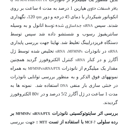
بافر فسفات حاوی
هپارین 1 درصد به مدت 4 ساعت بر روی
انکوباتور شیکردار با دمای 45 درجه و دور
120، نگهداری
rpm
جداسازی شده توسط
شدند. سپس
اتانول و به وسیله
siRNA
سانتریفیوژ رسوب و شستشو داده شد سپس توسط
دستگاه
فریزدرایینگ تغلیظ شد. نهایتا جهت بررسی پایداری
در نانوذرات
،
تخلیص شده توسط ژل
siRNA
MFMNPs
siRNA
آگارز و در کنار
کنترل الکتروفورز گردید همچنین
siRNA
مقدار یک میلی­گرم از نانوذرات
به همراه
MFMNPs/siRNA/PTX
نمونه­های فوق الذکر و به منظور بررسی توانایی نانوذرات
در خنثی سازی بار منفی
استفاده شد.
نمونه ها به
DNA
مدت 1 ساعت در ژل آگارز 5/2 درصد و در
80 الکتروفورز
V
گردیدند.
بررسی اثر سایتوتوکسیتی
نانوذرات
بر
MFMNPs/ siRNA/PTX
رده سلولی
با استفاده از تست
:
جهت بررسی
MTT
MCF-7