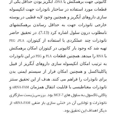
کاتیونی جهت برهمکنش با
، آبگریز بودن حداقل یکی از
DNA
قطعات مورد استفاده در ساختار نانوذرات جهت انکپسوله
سازی داروهای آبگریز و همچنین وجود لایه قطبی در پوسته
خارجی نانوذرات جهت به حداقل رساندن برهمکنش­های
نامطلوب درون سلول اشاره کرد (7،13). در تحقیق حاضر
نانوذرات چند عملکردی با استفاده از کیتوزان،
،
PEG
PLA
تهیه شد که وجود بار کاتیونی در کیتوزان امکان برهمکنش
با
را میدهد. همچنین قطعات
و
در این نانوذرات
PEG
PLA
RNA
به ترتیب امکان انکپسوله سازی داروهای آبگریز از قبیل
پاکلی­تاکسل و همچنین امکان فرار از سیستم ایمنی بدن
برای نانوذرات را فراهم می کنند.
هدف از این تحقیق سنتز
و
نانوذرات مغناطیسی با قابلیت انتقال همزمان
siRNA-FAM
پاکلی تاکسول به سلول های
بود. بررسی زیست سازگاری
MCF-7
نانوذرات و توانایی آن در خنثی سازی بار منفی
از
siRNA-FAM
دیگر اهداف این تحقیق بود.