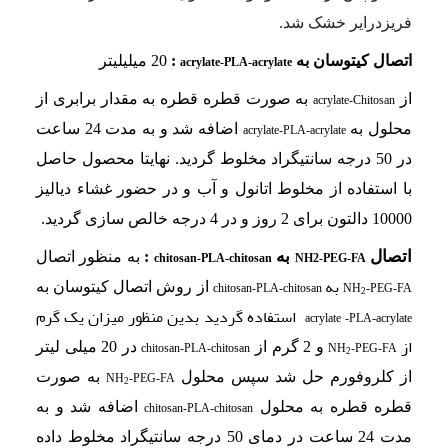
فریزدرایر خشک شد.
اتصال کیتوسان
به
:
20 میلی­لیتر
acrylate-PLA-acrylate
از
به صورت قطره قطره به مقدار برابری از
acrylate-Chitosan
محلول به
اضافه شد و به مدت 24 ساعت
acrylate-PLA-acrylate
در 50 درجه سانتی­گراد مخلوط گردید. نهایتا محصول حاصل
با استفاده از مخلوط اتانول و آب و در حضور غشاء دیالیز
10000 دالتون برای 2 روز و در 4 درجه خالص سازی گردید.
اتصال
به
:
به منظور اتصال
chitosan-PLA-chitosan
NH2-PEG-FA
به
از روش اتصال کیتوسان به
chitosan-PLA-chitosan
NH
-PEG-FA
2
استفاده گردید بدین­ منظور میزان یک گرم
acrylate -PLA-acrylate
از
و 2 گرم از
در 20 میلی لیتر
chitosan-PLA-chitosan
NH
-PEG-FA
2
از کلروفورم حل شد سپس محلول
به صورت
NH
-PEG-FA
2
قطره قطره به محلول
اضافه شد و به
chitosan-PLA-chitosan
مدت 24 ساعت در دمای 50 درجه سانتی­گراد مخلوط داده