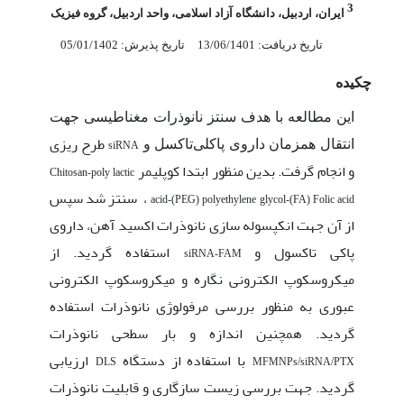
3
ایران، اردبیل، دانشگاه آزاد اسلامی، واحد اردبیل، گروه فیزیک
تاریخ دریافت: 13/06/1401
تاریخ پذیرش: 05/01/1402
چکیده
این مطالعه با هدف سنتز نانوذرات مغناطیسی جهت
طرح ریزی
انتقال همزمان داروی پاکلی
تاکسل و
siRNA
و انجام گرفت. بدین منظور ابتدا کوپلیمر
Chitosan-poly lactic
،
سنتز شد سپس
acid-(PEG) polyethylene glycol-(FA) Folic acid
از آن جهت انکپسوله سازی نانوذرات اکسید آهن، داروی
پاکی تاکسول و
استفاده گردید. از
siRNA-FAM
میکروسکوپ الکترونی نگاره و میکروسکوپ الکترونی
عبوری به منظور بررسی مرفولوژی نانوذرات استفاده
گردید. همچنین اندازه و بار سطحی نانوذرات
با استفاده از دستگاه
ارزیابی
DLS
MFMNPs/siRNA/PTX
گردید. جهت بررسی زیست سازگاری و قابلیت نانوذرات