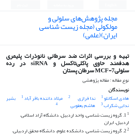
English
ورود به سامانه
ثبت نام
مجله پژوهش‌های سلولی و
مولکولی (مجله زیست شناسی
ایران)(علمی)
تهیه و بررسی اثرات ضد سرطانی نانوذرات پلیمری
هدفمند حاوی پاکلی‌تاکسل و siRNA در رده
سلولیMCF-7 سرطان پستان
نوع مقاله : مقاله پژوهشی
نویسندگان
1
2
1
هادی اسکانلو
ندا فرازی
میلاد داننده باقر آباد
بشیر
4
3
ندایی شکراب
هاشم یعقوبی
1
1. گروه زیست شناسی، واحد اردبیل، دانشگاه آزاد اسلامی،
اردبیل، ایران
2
2. گروه زیست شناسی، دانشکده علوم، دانشگاه محقق اردبیلی،