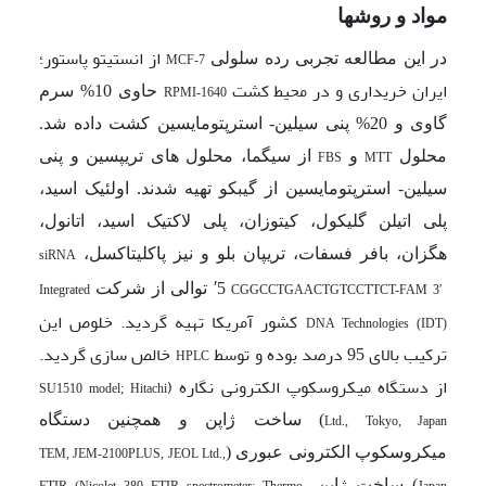
مواد و روشها
از انستیتو پاستور؛
در این مطالعه تجربی رده سلولی
MCF-7
ایران خریداری و در محیط کشت
حاوی 10% سرم
RPMI-1640
گاوی و 20% پنی سیلین- استرپتومایسین کشت داده شد.
محلول
و
از سیگما، محلول های تریپسین و پنی
FBS
MTT
سیلین- استرپتومایسین از گیبکو تهیه شدند. اولئیک اسید،
پلی اتیلن گلیکول، کیتوزان، پلی لاکتیک اسید، اتانول،
هگزان، بافر فسفات، تریپان بلو و نیز پاکلی­تاکسل،
siRNA
5
′
توالی از شرکت
Integrated
CGGCCTGAACTGTCCTTCT-FAM 3′
کشور آمریکا تهیه گردید. خلوص این
DNA Technologies (IDT)
ترکیب بالای 95 درصد بوده و توسط
خالص سازی گردید.
HPLC
از دستگاه میکروسکوپ الکترونی نگاره (
SU1510 model; Hitachi
) ساخت ژاپن و همچنین دستگاه
Ltd., Tokyo, Japan
میکروسکوپ الکترونی عبوری (
TEM, JEM-2100PLUS, JEOL Ltd.,
) ساخت ژاپن،
FTIR (Nicolet 380 FTIR spectrometer; Thermo
Japan