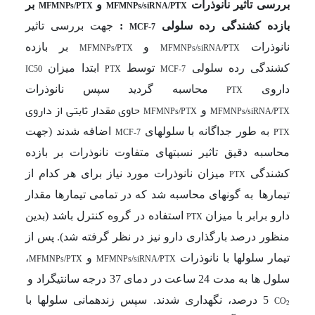
بررسی تاثیر
نانوذرات
و
بر
MFMNPs/PTX
MFMNPs/siRNA/PTX
بازده کشندگی رده سلولی
:
جهت بررسی تاثیر
MCF-7
نانوذرات
و
بر بازده
MFMNPs/PTX
MFMNPs/siRNA/PTX
کشندگی رده سلولی
توسط
ابتدا میزان
IC50
PTX
MCF-7
داروی
محاسبه گردید سپس
نانوذرات
PTX
حاوی مقدار ثابتی از داروی
و
MFMNPs/PTX
MFMNPs/siRNA/PTX
به طور جداگانه با سلول­های
اضافه شدند (جهت
MCF-7
PTX
محاسبه دقیق تاثیر نسبت­های متفاوت نانوذرات بر بازده
کشندگی
میزان نانوذرات مورد نیاز برای هر کدام از
PTX
تیمارها
به گونه­ای محاسبه شد که در تمامی تیمارها مقدار
دارو برابر با میزان
استفاده در گروه کنترل باشد (بدین
PTX
منظور درصد بارگذاری دارو نیز در نظر گرفته شد). پس از
تیمار سلول­ها با نانوذرات
و
،
MFMNPs/PTX
MFMNPs/siRNA/PTX
سلول ها به مدت 24
ساعت در دمای 37 درجه ­سانتی­گراد و
5 درصد، نگهداری شدند. سپس زنده­مانی سلول­ها با
CO
2