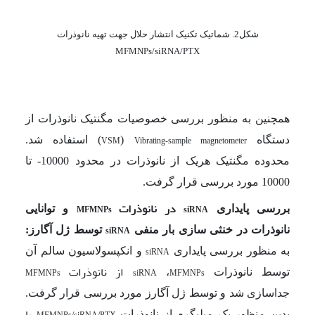
شکل2. شماتیک تکنیک انتشار حلال جهت تهیه نانوذرات
MFMNPs/siRNA/PTX
همچنین به منظور بررسی خصوصیات مگنتیک نانوذرات از
دستگاه
(
)
استفاده شد.
VSM
Vibrating-sample magnetometer
محدوده مگنتیک هریک از نانوذرات در محدود 10000- تا
10000 مورد بررسی قرار گرفت.
در نانوذرات
بررسی پایداری
و
توانایی
MFMNPs
siRNA
نانوذرات در خنثی سازی بار منفی
توسط ژل آگارز:
siRNA
به منظور بررسی پایداری
و انکپسولاسیون سالم آن
siRNA
از نانوذرات
توسط نانوذرات
،
MFMNPs
siRNA
MFMNPs
جداسازی شد و توسط ژل آگارز مورد بررسی قرار گرفت.
با
بدین منظور یک میلی­گرم از نانوذرات
MFMNPs/siRNA/PTX