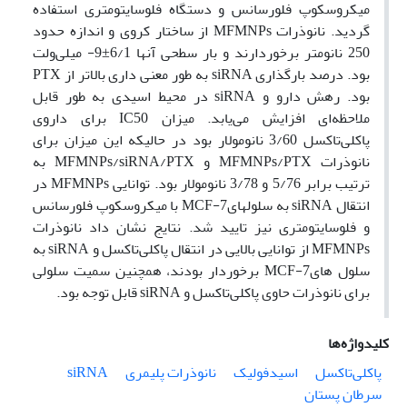
میکروسکوپ فلورسانس و دستگاه فلوسایتومتری استفاده
گردید. نانوذرات MFMNPs از ساختار کروی و اندازه حدود
250 نانومتر برخوردارند و بار سطحی آنها 6/1±9- میلی‌ولت
بود. درصد بارگذاری siRNA به طور معنی داری بالاتر از PTX
بود. رهش دارو و siRNA در محیط اسیدی به طور قابل
ملاحظه‌ای افزایش می‌یابد. میزان IC50 برای داروی
پاکلی‌تاکسل 3/60 نانومولار بود در حالیکه این میزان برای
نانوذرات MFMNPs/PTX و MFMNPs/siRNA/PTX به
ترتیب برابر 5/76 و 3/78 نانومولار بود. توانایی MFMNPs در
انتقال siRNA به سلولهایMCF-7 با میکروسکوپ فلورسانس
و فلوسایتومتری نیز تایید شد. نتایج نشان داد نانوذرات
MFMNPs از توانایی بالایی در انتقال پاکلی‌تاکسل و siRNA به
سلول هایMCF-7 برخوردار بودند، همچنین سمیت سلولی
برای نانوذرات حاوی پاکلی‌تاکسل و siRNA قابل توجه بود.
کلیدواژه‌ها
پاکلی‌تاکسل
اسیدفولیک
نانوذرات پلیمری
siRNA
سرطان پستان