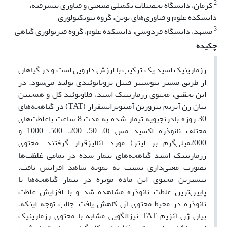
2
کرمان، دانشگاه تحصیلات تکمیلی صنعتی و فناوری پیشرفته،
دانشکده علوم و فناوری‌های نوین، گروه بیوتکنولوژی
3
مشهد، دانشگاه فردوسی، دانشکده علوم، گروه فیزیولوژی گیاهی
چکیده
رزمارینیک اسید یک ترکیب با ارزش دارویی است و در گیاهان
از طریق مسیر بیوسنتز فنیل پروپانوئیدی تولید می‌شود. در
این تحقیق، محتوی رزمارینیک اسید، فلاونوئید کل و همچنین
بیان ژن آنزیم تیروزین آمینوترانسفراز (TAT) در گیاهچه‌های
30 روزه بادرنجبویه تیمار شده به مدت 8 ساعت باغلظت‌های
مختلف نانوذره اکسید مس (0، 50، 200، 500، 1000 و
2000میلی‌گرم بر لیتر) مورد آنالیزقرار گرفتند. محتوی
رزمارینیک اسید گیاهچه‌های تیمار شده در تمامی غلظت‌ها
بصورت معنی‌داری نسبت به نمونه شاهد افزایش یافت.
بیشترین محتوی این ماده موثره در تیمار گیاهچه‌ها با
پایین‌ترین غلظت نانوذره مشاهده شد و با افزایش غلظت
نانوذره در محیط محتوی آن کاهش یافت. جالب توجه اینکه،
بیان ژن آنزیم TAT نیزالگویی مشابه با محتوی رزمارینیک