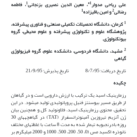
1
1*
علی ریاحی مدوار
، معین الدین نصیری بزنجانی
، فاطمه
1
2
رضائی
و امین باقی­زاده
1
کرمان، دانشگاه تحصیلات تکمیلی صنعتی و فناوری پیشرفته،
پژوهشگاه علوم و تکنولوژی پیشرفته و علوم محیطی، گروه
بیوتکنولوژی.
2
مشهد، دانشگاه فردوسی، دانشکده علوم، گروه فیزیولوژی
گیاهی
تاریخ دریافت: 8/7/95 تاریخ پذیرش: 21/9/95
چکیده
رزمارینیک اسید یک ترکیب با ارزش دارویی است و در گیاهان
از طریق مسیر بیوسنتز فنیل پروپانوئیدی تولید می­شود. در این
تحقیق، محتوی رزمارینیک اسید، فلاونوئید کل و همچنین بیان
ژن آنزیم تیروزین آمینوترانسفراز (TAT) در گیاهچه­های 30
روزه بادرنجبویه تیمار شده به مدت 8 ساعت با غلظتهای مختلف
نانوذره اکسید مس (0، 50، 200، 500، 1000 و 2000 میلی­گرم بر