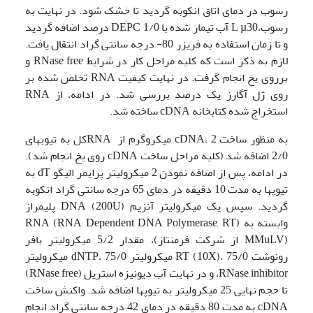
رسوب در دمای اتاق انکوبه گردید تا خشک شود. در نهایت به
رسوب،L µ30 آب تیمار شده با DEPC 1/0 درصد اضافه گردید
و تا زمان استفاده به فریزر 80- درجه سانتی گراد انتقال یافت.
لازم به ذکر است که کلیه مراحل کار در شرایط RNase free و
برروی یخ انجام گرفت. در نهایت کیفیت RNA تخلص شده بر
روی ژل آگارز یک درصد بررسی شد. در ادامه، از RNA
استخراج شده کتابخانه cDNA ساخته شد.
به منظور ساخت cDNA، 2 میکروگرم از RNAکل به تیوبهای
2/0 اضافه شد (کلیه مراحل ساخت cDNA روی یخ انجام شد).
در ادامه، پس از اضافه نمودن 2 میکرولیتر پرایمر الیگو dT به
تیوپها به مدت 10 دقیقه در دمای 65 درجه سانتی گراد انکوبه
گردید. سپس یک میکرولیتر آنزیم (200U) DNA پلی­مراز
وابسته به RNA (RNA Dependent DNA Polymerase, RT)
(MMuLV از شرکت فرمنتاز)، مقدار 5/2 میکرولیتر بافر
رونوشت RT (10X)، 75/0 میکرولیتر dNTP، 75/0 میکرولیتر
RNase inhibitor، و در نهایت آب دیونیزه استریل (RNase free)
تا حجم نهایی 25 میکرولیتر به تیوپها اضافه شد. واکنش ساخت
cDNA به مدت 80 دقیقه در دمای 42 درجه سانتی گراد انجام