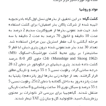
مواد و روشها
کشت گیاه:
در این تحقیق، از بذرهای نسل اول گیاه بادرنجبویه
(تهیه شده از شرکت پاکان بذر اصفهان) برای کشت استفاده
شد. جهت ضد عفونی­ بذرها از هیپوکلریت سدیم 2 درصد به
مدت 10 دقیقه و اتانول 70 درصد به مدت 2 دقیقه با سه
مرحله آبکشی با آّب مقطر استریل بین مراحل استفاده شد.
تعداد 30 عدد بذر ضدعفونی شده درون پتری دیش (با قطر 9
سانتیمتر) بر روی محیط کشت موراشینگ-اسکوگ (MS)
(Murashige and Skoog 1962) (24) حاوی آگار 8/0 درصد
کشت داده شدند. پتری دیشهای در انکوباتور در دمای 2± 28
درجه سانتی گراد، رطوبت نسبی 5 ± 55 درصد و تاریکی مطلق
قرار گرفتند. بعد از جوانه زنی بذر­ها (روز پانزدهم)، پلیتها به
مدت پانزده روز به داخل گلخانه با دمای 2±25، رطوبت نسبی 5
± 55 درصد و سیکل نوری 16 ساعت روشنایی و 8 ساعت تاریکی
منتقل شدند. گیاهچه­ها برای بررسی اثر نانوذرات بر محتوی
رزمارینیک اسید، فلاونوئید کل و بیان ژن TAT تیمار شدند.