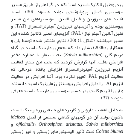
هیدروفنیل لاکتیک اسید است که در گیاهان از طریق مسیر
بیوسنتزی فنیل پروپانوئیدی تولید می­شود (30). اسید
آمینه های تیروزین و فنیل آلانین، سوبستراهای این مسیر
بیوسنتزی بوده و آنزیمهای تیروزین آمینوترانسفراز (TAT) و
فنیل آلانین آمینو لیاز (PAL) آنزیمهای اصلی کاتالیز کننده این
مسیر می­باشند (شکل 1) (30). نتایج منتشر شده توسط یان و
همکاران (2006) نشان داد که تجمع رزمارینیک اسید در گیاه
مریم گلی (
Salvia miltiorrhiza
) تحت تیمار با عصاره مخمر
افزایش یافت. آنها گزارش کردند که تحت این تیمار فعالیت
آنزیم تیروزین آمینوترانسفراز افزایش یافته، درحالی که
فعالیت آنزیم PAL تغییر نکرده بود. آنها افزایش در فعالیت
آنزیم TAT را دلیل افزایش بیوسنتز رزمارینیک اسید دانستند
و آن را آنزیم کلیدی در مسیر بیوسنتز رزمارینیک اسید معرفی
نمودند (37).
به دلیل اهمیت دارویی و کاربردهای صنعتی رزمارینیک اسید،
تا­کنون تولید آن در گونه­های گیاهی مختلفی از قبیل
Melissa
Salvia miltiorrhiza
،
Orthosiphon aristatus
،
officinalis
و
Coleus blumei
تحت تأثیر الیسیتورهای زیستی و غیر زیستی