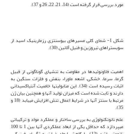
مورد بررسی قرار گرفته است (14، 21، 22، 26 و 37).
شکل 1- شمای کلی مسیرهای بیوسنتزی رزمارینیک اسید از
سوبستراهای تیروزین و فنیل آلانین (30).
اهمیت فلاونوئیدها در مقاومت به تنشهای گوناگونی از قبیل
گرما، سرما، خشکی، اشعه ماوراء بنفش و فلزات سنگین به
اثبات رسیده است (34). این متابولیتها خاصیت آنتی­اکسیدانی
دارند و ثابت شده است که میزان تولید آنها و همچنین بیان ژن
مرتبط با سنتز آنها در شرایط اعمال تنش افزایش می­یابد (18 و
35).
علم نانوتکنولوژی به بررسی ساختار و عملکرد مواد و ترکیباتی
می­پردازد که حداقل یکی از ابعاد عملکردی آنها بین 1 تا 100
نانومتر باشد (12). با کاهش ابعاد ذرات، ویژگیهای فیزیکی،