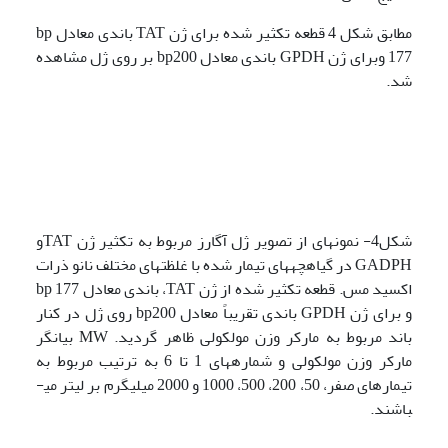
مطابق شکل 4 قطعه تکثیر شده برای ژن TAT باندی معادل bp
177 وبرای ژن GPDH باندی معادل bp200 بر روی ژل مشاهده
شد.
شکل4- نمونه­ای از تصویر ژل آگارز مربوط به تکثیر ژن TATو
GADPH در گیاهچه­های تیمار شده با غلظتهای مختلف نانو ذرات
اکسید مس. قطعه تکثیر شده از ژن TAT، باندی معادل bp 177
و برای ژن GPDH باندی تقریباً معادل bp200 روی ژل در کنار
باند مربوط به مارکر وزن مولکولی ظاهر گردید. MW بیانگر
مارکر وزن مولکولی و شماره­های 1 تا 6 به ترتیب مربوط به
تیمارهای صفر، 50، 200، 500، 1000 و 2000 میلی­گرم بر لیتر می­
باشند.