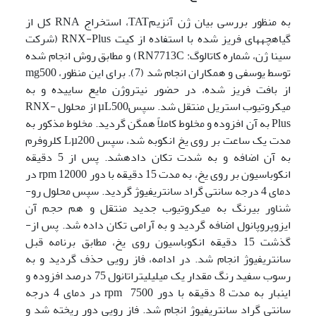
به منظور بررسی بیان ژن آنزیمTAT، استخراج RNA کل از
گیاهچه­های فریز شده با استفاده از کیت RNX-Plus (شرکت
سینا ژن، شماره کاتالوگ: RN7713C) و مطابق روش انجام شده
توسط یوسفی و همکاران انجام شد (7). برای این منظور، mg500
از بافت فریز شده، در حضور نیتروژن مایع ساییده و به
میکروتیوب استریل منتقل شد. سپسµL500 از محلول RNX-
Plus به آن افزوده و مخلوط کاملاً همگن گردید. مخلوط مذکور به
مدت یک ساعت بر روی یخ انکوبه شد، سپس Lµ200 کلروفرم
به آن اضافه و به شدت تکان داده­شد. پس از 5 دقیقه
انکوباسیون بر روی یخ، به مدت 15 دقیقه با دور rpm 12000 در
دمای 4 درجه سانتی گراد سانتریفیوژ گردید. سپس محلول رو­
شناور بی­رنگ به میکروتیوب جدید منتقل و هم حجم آن
ایزوپروپانول اضافه گردید و به آرامی تکان داده شد. پس از­
گذشت­ 15 دقیقه انکوباسیون روی یخ، مطابق برنامه قبل
سانتریفیوژ انجام شد. در ادامه، فاز رویی حذف گردید و به
رسوب سفید رنگ مقدار یک میلی­لیتراتانول 75 درصد افزوده و
این­بار به مدت 8 دقیقه با دور rpm 7500 در دمای 4 درجه
سانتی گراد سانتریفیوژ انجام شد. فاز رویی دور ریخته شد و