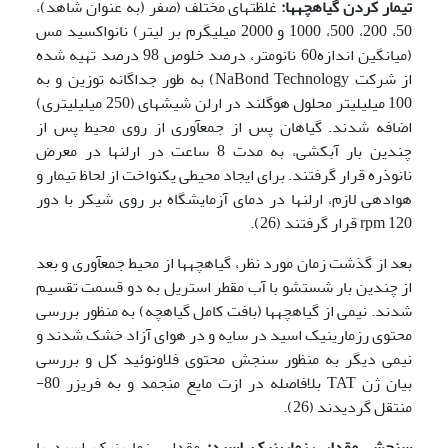
تیمار کردن گیاهچه­ها:
غلظتهای مختلف (صفر (به عنوان شاهد)،
50، 200، 500، 1000 و 2000 میلی­گرم بر لیتر) نانواکسید مس
(میانگین اندازه60 نانومتر، درصد خلوص 98 درصد تهیه شده
از شرکت NaBond Technology) به طور جداگانه توزین و به
100 میلی­لیتر محلول هوگلند در ارلن شیشه­ای (250 میلی­لیتری)
اضافه شدند. گیاهان پس از جمع­آوری از روی محیط پس از
چندین بار آبکشی، به مدت 8 ساعت در ارلنها در معرض
نانوذره قرار گرفتند. برای ایجاد محیطی یکنواخت از لحاظ تیمار و
هوادهی لازم، ارلنها در دمای آزمایشگاه بر روی شیکر با دور
rpm 120 قرار گرفتند (26).
بعد از گذشت زمان مورد نظر، گیاهچه­ها از محیط جمع­آوری و بعد
از چندین بار شستشو با آب مقطر استریل به دو قسمت تقسیم
شدند. نیمی از گیاهچه­ها (بافت کامل گیاهچه) به منظور بررسی
محتوی رزمارینیک اسید در سایه و در هوای آزاد خشک شدند و
نیمی دیگر به منظور سنجش محتوی فلاونوئید کل و بررسی
بیان ژن TAT بلافاصله در ازت مایع منجمد و به فریزر 80-
منتقل گردیدند (26).
سنجش مقدار رزمارینیک اسید:
مقدار رزمارینیک اسید با