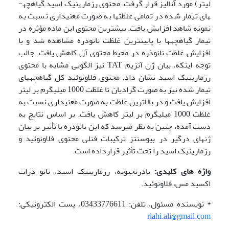
لیتر) مورد آنالیز قرار گرفت. محتوی رزمارینیک اسید گیاهچه­
های تیمار شده در تمامی غلظتها به صورت معنی­داری نسبت به
نمونه شاهد افزایش یافت. بیشترین محتوی این ماده مؤثره در
تیمار گیاهچه­ها با پایین­ترین غلظت نانوذره مشاهده شد و با
افزایش غلظت نانوذره در محیط محتوی آن کاهش یافت. جالب
توجه اینکه، بیان ژن آنزیم TAT نیز الگویی مشابه با محتوی
رزمارینیک اسید نشان داد. محتوی فلاونوئید کل گیاهچه­های
تیمار شده نیز به صورت گرادیان تا غلظت 1000 میلی­گرم بر لیتر
افزایش یافت و در بالاترین غلظت به صورت معنی­داری نسبت به
غلظت 1000 میلی­گرم بر لیتر کاهش یافت. بر اساس نتایج به
دست آمده، چنین به نظر می­رسد که این نانوذره با تأثیر بر بیان
ژنهای درگیر در بیوسنتز ترکیبات فنلی محتوی فلاونوئید و
رزمارینیک اسید را تحت تأثیر قرارداده است.
واژه های کلیدی:
بادرنجبویه، رزمارینیک اسید، نانو ذرات
اکسید مس، فلاونوئید.
* نویسنده مسئول، تلفن: 03433776611، پست الکترونیکی:
riahi.ali@gmail.com