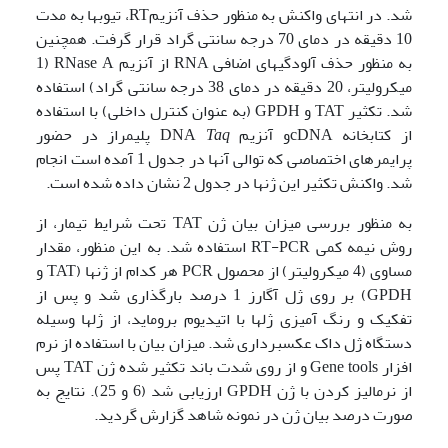
شد. در انتهای واکنش به منظور حذف آنزیمRT، تیوبها به مدت
10 دقیقه در دمای 70 درجه سانتی گراد قرار گرفت. همچنین
به منظور حذف آلودگیهای اضافی RNA از آنزیم RNase A (1
میکرولیتر، 20 دقیقه در دمای 38 درجه سانتی گراد) استفاده
شد. تکثیر TAT و GPDH (به عنوان کنترل داخلی) با استفاده
از کتابخانه cDNAو آنزیم DNA
Taq
پلیمراز در حضور
پرایمرهای اختصاصی که توالی آنها در جدول 1 آمده است انجام
شد. واکنش تکثیر این ژنها در جدول 2 نشان داده شده است.
به منظور بررسی میزان بیان ژن TAT تحت شرایط تیمار، از
روش نیمه کمی RT-PCR استفاده شد. به این منظور، مقدار
مساوی (4 میکرولیتر) از محصول PCR هر کدام از ژنها (TAT و
GPDH) بر روی ژل آگارز 1 درصد بارگذاری شد و پس از
تفکیک و رنگ آمیزی ژلها با اتیدیوم بروماید، از ژلها وسیله
دستگاه ژل داک عکسبرداری شد. میزان بیان با استفاده از نرم
افزار Gene tools و از روی شدت باند تکثیر شده ژن TAT پس
از نرمالیز کردن با ژن GPDH ارزیابی شد (6 و 25). نتایج به
صورت درصد بیان ژن در نمونه شاهد گزارش گردید.