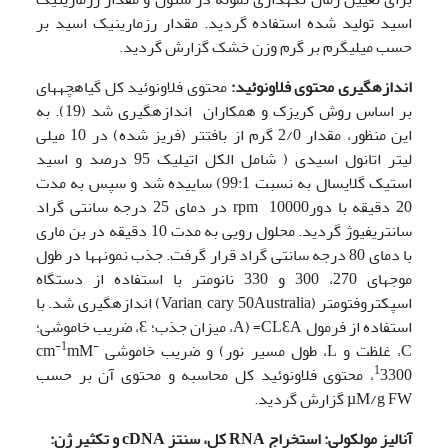
اسید تولید شده استفاده گردید. مقدار رزمارینیک اسید بر
حسب میلی­گرم بر گرم وزن خشک گزارش گردید.
اندازه­گیری محتوی فلاونوئید:
محتوی فلاونوئید کل گیاهچه­های
بر اساس روش کریزک و همکاران اندازه­گیری شد (19). به
این منظور، مقدار 2/0 گرم از بافت­تر (فریز شده) در 10 میلی
لیتر اتانول اسیدی ( شامل الکل اتیلیک 95 درصد و اسید
استیک گلایسال به نسبت 99:1) ساییده شد و سپس به مدت
20 دقیقه با دورrpm 10000 در دمای 25 درجه سانتی گراد
سانتریفیوژ گردید. محلول رویی به مدت 10 دقیقه در بن ماری
با دمای 80 درجه سانتی گراد قرار گرفت. جذب نمونه­ها در طول
موجهای 270، 300 و 330 نانومتر با استفاده از دستگاه
اسپکتروفتومتر (Varian, cary 50Australia) اندازه­گیری شد. با
استفاده از فرمول CLƐA= (A، میزان جذب؛ Ɛ، ضریب خاموشی؛
-1
-
C، غلظت و L، طول مسیر نور) و ضریب خاموشی cm
mM
1
3300، محتوی فلاونوئید کل محاسبه و محتوی آن بر حسب
µM/g FW گزارش گردید.
آنالیز مولکولی:
استخراج
RNA
کل، سنتز
cDNA
و تکثیر ژن: