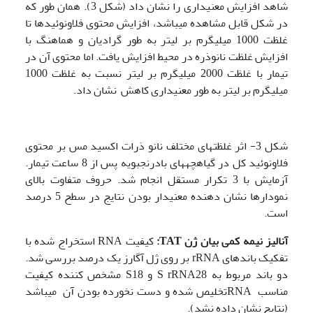
شاهد افزایش معنی­داری را نشان ­داد (شکل 3). همان طور که
در شکل قابل مشاهده می­باشد، افزایش محتوی فلاونوئیدها تا
غلظت 1000 میلی­گرم بر لیتر به طور گرادیان و هماهنگ با
افزایش غلظت نانوذره در محیط افزایش یافت. اما محتوی آن در
تیمار با غلظت 2000 میلی­گرم بر لیتر نسبت به غلظت 1000
میلی­گرم بر لیتر به طور معنی­داری کاهش نشان داد.
شکل 3- اثر غلظتهای مختلف نانو ذرات اکسید مس بر محتوی
فلاونوئید کل در گیاهچه­های بادرنجبویه پس از 8 ساعت تیمار.
آزمایش با 3 تکرار مستقل انجام شد. حروف متفاوت بالای
نمودارها نشان دهنده معنی­دار بودن نتایج در سطح 5 درصد
است.
آنالیز نیمه کمی بیان ژن
TAT
:
کیفیت RNA استخراج شده با
تفکیک باندهای rRNA بر روی ژل آگارز یک درصد بررسی شد.
دو باند مربوط به S rRNA28 و S18 مشخص کننده کیفیت
مناسب RNAتخلیص شده و دست نخورده بودن آن می­باشد
(نتایج نشان داده نشد).