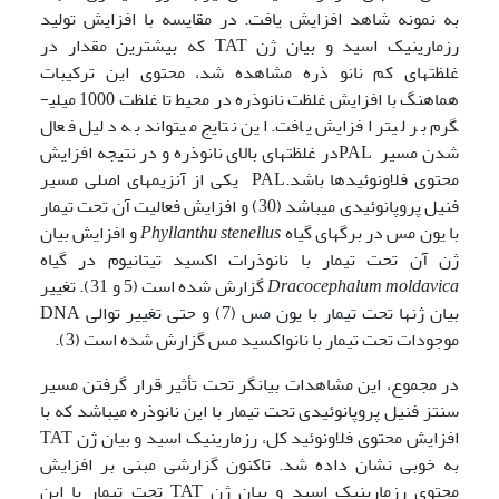
به نمونه شاهد افزایش یافت. در مقایسه با افزایش تولید
رزمارینیک اسید و بیان ژن TAT که بیشترین مقدار در
غلظتهای کم نانو ذره مشاهده شد، محتوی این ترکیبات
هماهنگ با افزایش غلظت نانوذره در محیط تا غلظت 1000 میلی­
گرم بر لیتر افزایش یافت. این نتایج می­تواند به دلیل فعال
شدن مسیر PALدر غلظتهای بالای نانوذره و در نتیجه افزایش
محتوی فلاونوئیدها باشد.PAL یکی از آنزیمهای اصلی مسیر
فنیل پروپانوئیدی می­باشد (30) و افزایش فعالیت آن تحت تیمار
با یون مس در برگهای گیاه
Phyllanthu stenellus
و افزایش بیان
ژن آن تحت تیمار با نانوذرات اکسید تیتانیوم در گیاه
Dracocephalum moldavica
گزارش شده است (5 و 31). تغییر
بیان ژنها تحت تیمار با یون مس (7) و حتی تغییر توالی DNA
موجودات تحت تیمار با نانواکسید مس گزارش شده است (3).
در مجموع، این مشاهدات بیانگر تحت تأثیر قرار گرفتن مسیر
سنتز فنیل پروپانوئیدی تحت تیمار با این نانوذره می­باشد که با
افزایش محتوی فلاونوئید کل، رزمارینیک اسید و بیان ژن TAT
به خوبی نشان داده شد. تاکنون گزارشی مبنی بر افزایش
محتوی رزمارینیک اسید و بیان ژن TAT تحت تیمار با این