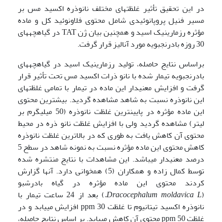
در این تحقیق تأثیر غلظتهای مختلف نانوذره اکسید مس بر
مسیر فنیل پروپانوئیدی شامل محتوی فلاونوئید کل و ماده
مؤثره رزمارینیک اسید و همچنین بیان ژن TAT در گیاهچه­های
30 روزه بادرنجبویه مورد آنالیز قرار گرفت.
براساس نتایج حاصله، تولید رزمارینیک اسید در گیاهچه­های
بادرنجبویه تیمار شده با نانو ذرات اکسید مس تحت تأثیر قرار
گرفت و افزایش معنی­دار این ماده در تیمار با تمامی غلظتهای
این نانوذره نسبت به شاهد مشاهده گردید. بیشترین محتوی
این ماده مؤثره در پایین­ترین غلظت نانوذره (50 میلی­گرم بر
لیتر) مشاهده گردید ولی با افزایش غلظت نانو ذره در محیط
محتوی آن کاهش یافت به طوری که در بالاترین غلظت نانوذره
کاهش محتوی این ماده مؤثره نسبت به نمونه شاهد در سطح 5
درصد معنی­دار می­باشد. این مشاهدات با نتایج منتشره شده
توسط کمال زاده و همکاران (5) همخوانی دارد. آنها گزارش
کردند محتوی این ماده مؤثره در گیاه بادرشبو
(
Dracocephalum moldavica L.
) بعد از 24 ساعت تیمار با
نانوذره اکسید تیتانیوم تا غلظت ppm 30 افزایش می­یابد و در
غلظت ppm 50 محتوی آن کاهش می­یابد. بر اساس نتایج حاصله،