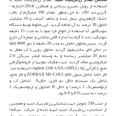
استفاده از روش نصیری بزنجانی و همکارن (2014) اندازه­
گیری شد (26). به این منظور، مقدار 100 میلی­گرم از بافت
خشک گیاهچه­های تیمار شده و شاهد آسیاب و 10 میلی­لیتر
اتانول 30 درصد به آن اضافه گردید. این مخلوط توسط دستگاه
سونیکاتور (با استفاده از امواج فرا صوت) به مدت 15 دقیقه
سونیکیت شد تا گیاه به اندازه کافی متلاشی و عصاره آن خارج
گردد، سپس محلول حاصل به مدت 20 دقیقه با دور rpm 4000
در دمای اتاق سانتریفیوژ گردید. محلول رویی با آب مقطر به
حجم 20 میلی­لیتر رسانده و به وسیله فیلتر سرنگی 2/0
میکرومتری صاف گردید. جهت تفکیک نمونه­ها از کروماتوگرافی
مایع با کارآیی بالا (HPLC) (Agilent 1100, USA) استفاده شد.
فاز جامد شامل ستون ZORBAX SB-C18(5 µm) و فاز مایع،
شامل یک سیستم حلال دو فازی؛ حلالA (شامل آب و
ارتوفسفریک 1 درصد) و حلال B (متانول و ارتوفسفریک 1
درصد) به نسبت 4/0 و 6/0 بود.
از جذب 330 نانومتر جهت شناسایی رزمارینیک اسید و همچنین
از استاندارد رزمارینیک اسید (تهیه شده از شرکت سیگما)
برای تعیین زمان نگهداری نمونه در ستون و مقدار رزمارینیک