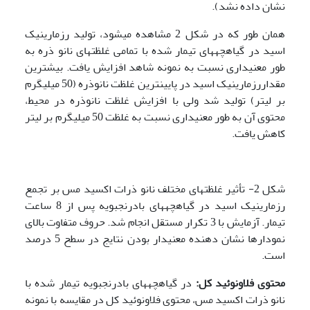
نشان داده نشد).
همان طور که در شکل 2 مشاهده می­شود، تولید رزمارینیک
اسید در گیاهچه­های تیمار شده با تمامی غلظتهای نانو ذره به
طور معنی­داری نسبت به نمونه شاهد افزایش یافت. بیشترین
مقداررزمارینیک اسید در پایین­ترین غلظت نانوذره (50 میلی­گرم
بر لیتر) تولید شد ولی با افزایش غلظت نانوذره در محیط،
محتوی آن به طور معنی­داری نسبت به غلظت 50 میلی­گرم بر لیتر
کاهش یافت.
شکل 2- تأثیر غلظتهای مختلف نانو ذرات اکسید مس بر تجمع
رزمارینیک اسید در گیاهچه­های بادرنجبویه پس از 8 ساعت
تیمار. آزمایش با 3 تکرار مستقل انجام شد. حروف متفاوت بالای
نمودارها نشان دهنده معنی­دار بودن نتایج در سطح 5 درصد
است.
محتوی فلاونوئید کل:
در گیاهچه­های بادرنجبویه تیمار شده با
نانو ذرات اکسید مس، محتوی فلاونوئید کل در مقایسه با نمونه