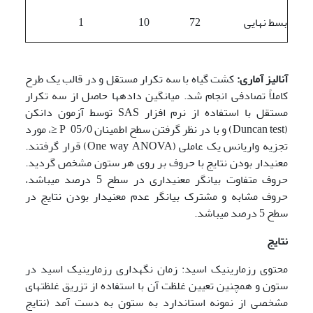
بسط نهایی
72
10
1
آنالیز آماری:
کشت گیاه با سه تکرار مستقل و در قالب یک طرح
کاملاً تصادفی انجام شد. میانگین داده­ها حاصل از سه تکرار
مستقل با استفاده از نرم افزار SAS توسط آزمون دانکن
(Duncan test) و با در نظر گرفتن سطح اطمینان 05/0 P ≤، مورد
تجزیه واریانس یک عاملی (One way ANOVA) قرار گرفتند.
معنی­دار بودن نتایج با حروف بر روی هر ستون مشخص گردید.
حروف متفاوت بیانگر معنی­داری در سطح 5 درصد می­باشد،
حروف مشابه و مشترک بیانگر عدم معنی­دار بودن نتایج در
سطح 5 درصد می­باشد.
نتایج
محتوی رزمارینیک اسید: زمان نگهداری رزمارینیک اسید در
ستون و همچنین تعیین غلظت آن با استفاده از تزریق غلظتهای
مشخصی از نمونه استاندارد به ستون به دست آمد (نتایج