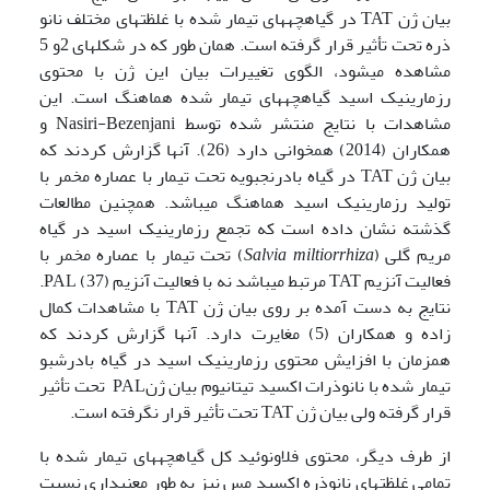
بیان ژن TAT در گیاهچه­های تیمار شده با غلظتهای مختلف نانو
ذره تحت تأثیر قرار گرفته است. همان طور که در شکلهای 2و 5
مشاهده می­شود، الگوی تغییرات بیان این ژن با محتوی
رزمارینیک اسید گیاهچه­های تیمار شده هماهنگ است. این
مشاهدات با نتایج منتشر شده توسط Nasiri-Bezenjani و
همکاران (2014) همخوانی دارد (26). آنها گزارش کردند که
بیان ژن TAT در گیاه بادرنجبویه تحت تیمار با عصاره مخمر با
تولید رزمارینیک اسید هماهنگ می­باشد. همچنین مطالعات
گذشته نشان داده است که تجمع رزمارینیک اسید در گیاه
مریم گلی (
Salvia miltiorrhiza
) تحت تیمار با عصاره مخمر با
فعالیت آنزیم TAT مرتبط می­باشد نه با فعالیت آنزیم PAL (37).
نتایج به دست آمده بر روی بیان ژن TAT با مشاهدات کمال
زاده و همکاران (5) مغایرت دارد. آنها گزارش کردند که
همزمان با افزایش محتوی رزمارینیک اسید در گیاه بادرشبو
تیمار شده با نانوذرات اکسید تیتانیوم بیان ژنPAL تحت تأثیر
قرار گرفته ولی بیان ژن TAT تحت تأثیر قرار نگرفته است.
از طرف دیگر، محتوی فلاونوئید کل گیاهچه­های تیمار شده با
تمامی غلظتهای نانوذره اکسید مس نیز به طور معنی­داری نسبت