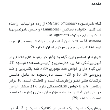
مقدمه
گیاه بادرنجبویه (
Melissa officinalis
) از رده دو لپه­ایها، راسته
لب گلیها، خانواده نعنائیان (Lamiaceae) و جنس بادرنجبویه­ها
است و دارای دو گونه
M. officinalis
و
M. romana
می­باشد. این گیاه دارویی پراکنش وسیعی از غرب
اروپا (4) تا نواحی غربی و مرکزی ایران را دارد (2).
امروزه از اسانس این گیاه به وفور در زمینه های مختلفی از
قبیل پزشکی، غذایی، عطرسازی و آرایشی استفاده می‎شود (1).
این گیاه دارای خواص ضد توموری (30)، ضد باکتریایی و ضد
ویروسی (8، 10 و 28) است. بادرنجبویه به دلیل داشتن
ترکیبات فنلی نظیر رزمارینیک اسید و کافئیک اسید، 10 برابر
ویتامین A و E خواص آنتی­اکسیدانی دارد (17). بیشتر خواص
درمانی این گیاه را به ماده مؤثره آن یعنی رزمارینیک اسید
نسبت می­دهند (29).
رزمارینیک اسید، یک استر از کافئیک اسید و 3، 4-دی­