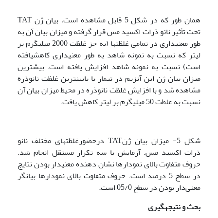
همان طور که در شکل 5 قابل مشاهده است، بیان ژن TAT
تحت تأثیر نانو ذرات اکسید مس قرار گرفته و میزان بیان آن به
طور معنی­داری در تمامی غلظتها (به جز غلظت 2000 میلی­گرم بر
لیتر که نسبت به نمونه شاهد به طور معنی­داری کاهش­یافته
است) نسبت به نمونه شاهد افزایش یافته است. بیشترین
میزان بیان ژن این آنزیم در تیمار با پایین­ترین غلظت نانوذره
مشاهده شد و با افزایش غلظت نانوذره در محیط میزان بیان آن
نسبت به غلظت 50 میلی­گرم بر لیتر کاهش یافت.
شکل 5- میزان بیان ژنTAT درحضورغلظتهای مختلف نانو
ذرات اکسید مس. آزمایش با سه تکرار مستقل انجام شد.
حروف متفاوت بالای نمودارها نشان دهنده معنی­دار بودن نتایج
در سطح 5 درصد است. حروف متفاوت بالای نمودارها بیانگر
معنی‌دار بودن در سطح 05/0 است.
بحث و نتیجه­گیری