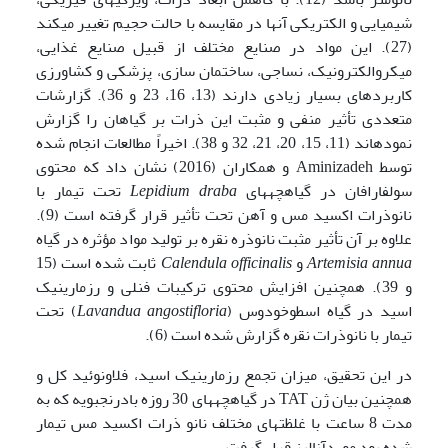
شیمیایی و الکتریکی آنها در مقایسه با حالت حجیم تغییر می­کند
(27). این مواد در صنایع مختلف از قبیل صنایع غذایی،
میکروالکترونیک، نساجی، ساختمان سازی، پزشکی و کشاورزی
کاربردهای بسیار زیادی دارند (13، 16، 23 و 36). گزارشات
متعددی تأثیر منفی و مثبت این ذرات بر گیاهان را گزارش
نموده­اند (11، 15، 20، 21، 32 و 38). اخیراً مطالعات انجام شده
توسط Aminizadeh و همکاران (2016) نشان داد که محتوی
سولفارافان در گیاهچه­های
Lepidium draba
تحت تیمار با
نانوذرات اکسید مس و آهن تحت تأثیر قرار گرفته است (9).
علاوه بر آن تأثیر مثبت نانوذره نقره بر تولید مواد مؤثره در گیاه
Artemisia annua
و
Calendula officinalis
ثابت شده است (15
و 39). همچنین افزایش محتوی ترکیبات فنلی و رزمارینیک
اسید در گیاه اسطوخودوس (
Lavandua angostifloria
) تحت
تیمار با نانوذرات نقره گزارش شده است (6).
در این تحقیق، میزان تجمع رزمارینیک اسید، فلاونوئید کل و
همچنین بیان ژن TAT در گیاهچه­های 30 روزه بادرنجبویه که به
مدت 8 ساعت با غلظتهای مختلف نانو ذرات اکسید مس تیمار
شده بود موردآنالیز قرار گرفت.