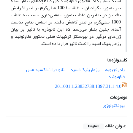
اسید نشان داد. محتوی فلاونوئید کل گیاهچه‌های تیمار شده
نیز بصورت گرادیان تا غلظت 1000 میلی‌گرم بر لیتر افزایش
یافت و در بالاترین غلظت بصورت معنی‌داری نسبت به غلظت
1000 میلی‌گرم بر لیتر کاهش یافت. بر اساس نتایج بدست
آمده، چنین بنظر می‌رسد که این نانوذره با تاثیر بر بیان
ژن‌های درگیر در بیوسنتز ترکیبات فنلی محتوی فلاونوئید و
رزمارینیک اسید را تحت تاثیر قرارداده است.
کلیدواژه‌ها
بادرنجبویه
رزمارینیک اسید
نانو ذرات اکسید مس
فلاونوئید
20.1001.1.23832738.1397.31.1.4.0
موضوعات
بیوتکنولوژی
عنوان مقاله
English