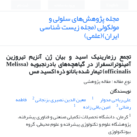
English
ورود به سامانه
ثبت نام
مجله پژوهش‌های سلولی و
مولکولی (مجله زیست شناسی
ایران)(علمی)
تجمع رزمارینیک اسید و بیان ژن آنزیم تیروزین
آمینوترانسفراز در گیاهچه‌های بادرنجبویه (Melissa
officinalis) تیمار شده بانانو ذره اکسید مس
نوع مقاله : مقاله پژوهشی
نویسندگان
2
1
علی ریاحی مدوار
معین الدین نصیری بزنجانی
فاطمه
1
3
رضائی
امین باقی زاده
1
کرمان، دانشگاه تحصیلات تکمیلی صنعتی و فناوری پیشرفته،
پژوهشگاه علوم و تکنولوژی پیشرفته و علوم محیطی، گروه
بیوتکنولوژی