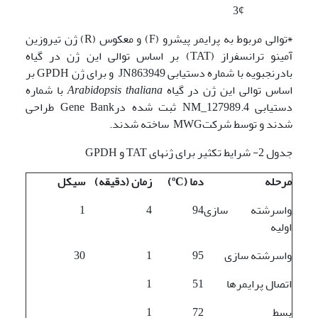
3¢
٭توالی مربوط به پرایمر پیشرو (F) و معکوس (R) ژن تیروزین
آمینو ترانسفراز (TAT) بر اساس توالی این ژن در گیاه
بادرنجبویه با شماره دستیابی JN863949 و برای ژن GPDH بر
اساس توالی این ژن در گیاه
Arabidopsis thaliana
با شماره
دستیابی NM_127989.4 ثبت شده درGene Bank طراحی
شدند و توسط شرکتMWG ساخته شدند.
جدول 2- شرایط تکثیر برای ژنهای TAT و GPDH
مرحله
دما (
ºC
)
زمان (دقیقه)
سیکل
واسرشته سازی
94
4
1
اولیه
واسرشته سازی
95
1
30
اتصال پرایمرها
51
1
بسط
72
1