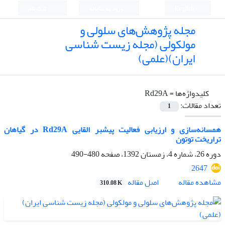
English
ورود به سامانه
ثبت نام
مجله پژوهش‌های سلولی و
مولکولی (مجله زیست شناسی
ایران)(علمی)
کلیدواژه‌ها =
Rd29A
تعداد مقالات:
1
همسانه‌سازی و ارزیابی فعالیت پیشبر القایی Rd29A در گیاهان
تراریخت توتون
دوره 26، شماره 4، زمستان 1392، صفحه
480-490
2647
اصل مقاله
مشاهده مقاله
310.08 K