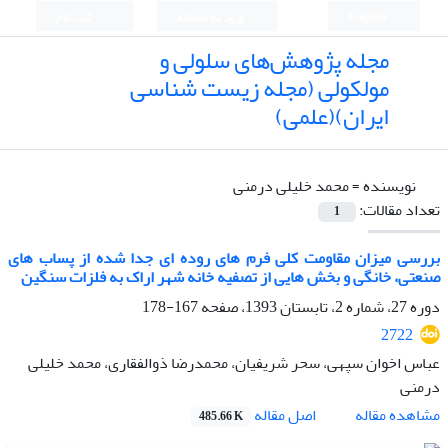
English
ورود به سامانه
ثبت نام
مجله پژوهش‌های سلولی و
مولکولی (مجله زیست شناسی
ایران)(علمی)
نویسنده =
محمد خلیلی درمنی
تعداد مقالات:
1
بررسی میزان مقاومت کلی فرم های روده ای جدا شده از پساب های
صنعتی، خانگی و بخش هایی از تصفیه خانه شهر اراک به فلزات سنگین
دوره 27، شماره 2، تابستان 1393، صفحه
167-178
2722
عباس اخوان سپهی، سحر شریفیان، محمدرضا ذوالفقاری، محمد خلیلی
درمنی
اصل مقاله
مشاهده مقاله
485.66 K