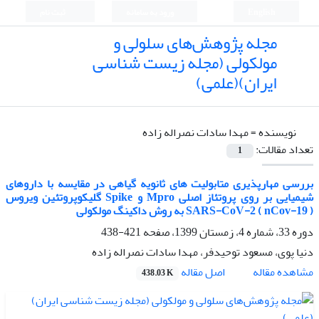
English
ورود به سامانه
ثبت نام
مجله پژوهش‌های سلولی و
مولکولی (مجله زیست شناسی
ایران)(علمی)
نویسنده =
مهدا سادات نصراله زاده
تعداد مقالات:
1
بررسی مهارپذیری متابولیت های ثانویه گیاهی در مقایسه با داروهای
شیمیایی بر روی پروتئاز اصلی Mpro و Spike گلیکوپروتئین ویروس
SARS-CoV-2 ( nCov-19 ) به روش داکینگ مولکولی
دوره 33، شماره 4، زمستان 1399، صفحه
421-438
دنیا پوی، مسعود توحیدفر، مهدا سادات نصراله زاده
اصل مقاله
مشاهده مقاله
438.03 K