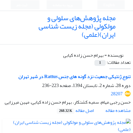
English
ورود به سامانه
ثبت نام
مجله پژوهش‌های سلولی و
مولکولی (مجله زیست شناسی
ایران)(علمی)
نویسنده =
بهرام حسن زاده کیابی
تعداد مقالات:
1
تنوع ژنتیکی جمعیت نزد گونه های جنس Rattus در شهر تهران
دوره 28، شماره 2، تابستان 1394، صفحه
223-236
28207
حسن رجبی مهام، سمیه کشتکار، بهرام حسن زاده کیابی، مهین میرزایی
اصل مقاله
مشاهده مقاله
268.32 K