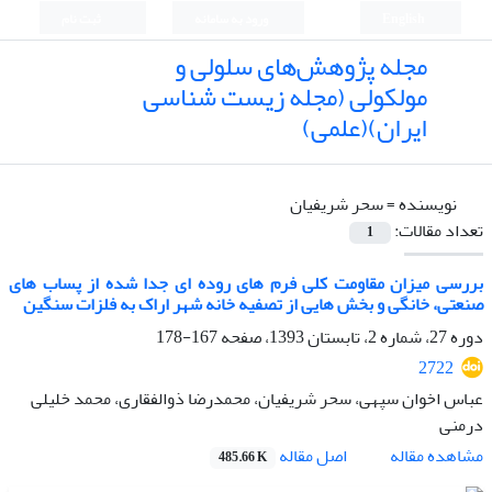
English
ورود به سامانه
ثبت نام
مجله پژوهش‌های سلولی و
مولکولی (مجله زیست شناسی
ایران)(علمی)
نویسنده =
سحر شریفیان
تعداد مقالات:
1
بررسی میزان مقاومت کلی فرم های روده ای جدا شده از پساب های
صنعتی، خانگی و بخش هایی از تصفیه خانه شهر اراک به فلزات سنگین
دوره 27، شماره 2، تابستان 1393، صفحه
167-178
2722
عباس اخوان سپهی، سحر شریفیان، محمدرضا ذوالفقاری، محمد خلیلی
درمنی
اصل مقاله
مشاهده مقاله
485.66 K