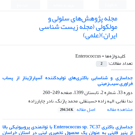
English
ورود به سامانه
ثبت نام
مجله پژوهش‌های سلولی و
مولکولی (مجله زیست شناسی
ایران)(علمی)
کلیدواژه‌ها =
Enterococcus
تعداد مقالات:
2
جداسازی و شناسایی باکتری‌های تولیدکننده آسپاراژیناز از پساب
فراوری سیب‌زمینی
دوره 33، شماره 2، تابستان 1399، صفحه
249-260
ندا نقابی، الهه زاده حسینقلی، محمد پاژنگ، نادر چاپارزاده
اصل مقاله
مشاهده مقاله
294.54 K
جداسازی باکتری Enterococcus sp. 7C37 با توانمندی پروبیوتیکی بالا
از پنیر قاینی به عنوان یک محصول تخمیری لبنی در استان خراسان