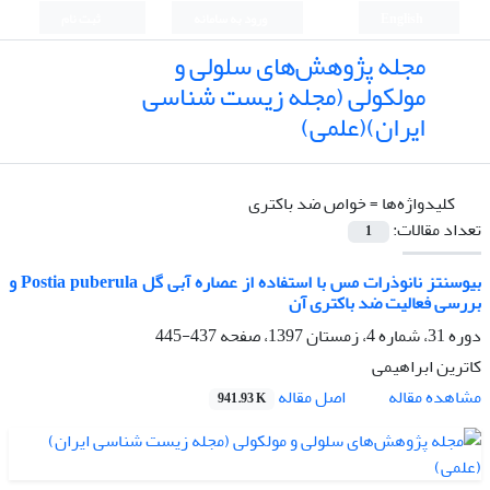
English
ورود به سامانه
ثبت نام
مجله پژوهش‌های سلولی و
مولکولی (مجله زیست شناسی
ایران)(علمی)
کلیدواژه‌ها =
خواص ضد باکتری
تعداد مقالات:
1
بیوسنتز نانوذرات مس با استفاده از عصاره آبی گل Postia puberula و
بررسی فعالیت ضد باکتری آن
دوره 31، شماره 4، زمستان 1397، صفحه
437-445
کاترین ابراهیمی
اصل مقاله
مشاهده مقاله
941.93 K