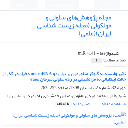
English
ورود به سامانه
ثبت نام
مجله پژوهش‌های سلولی و
مولکولی (مجله زیست شناسی
ایران)(علمی)
کلیدواژه‌ها =
miR -141
تعداد مقالات:
1
تاثیر وابسته به گلوکز متفورمین بر بیان دو microRNA دخیل در گذر از
حالت اپیتلیالی به مزانشیمی در رده سلولی سرطان معده
دوره 32، شماره 2، تابستان 1398، صفحه
255-263
شیوا ولایی، مخمد مهدی یعقوبی، عباس جمشیدی زاد، مهدی شمس ارا
اصل مقاله
مشاهده مقاله
416.49 K