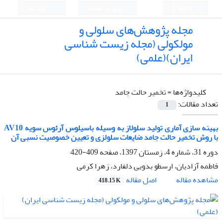
English
ورود به سامانه
ثبت نام
مجله پژوهش‌های سلولی و
مولکولی (مجله زیست شناسی
ایران)(علمی)
کلیدواژه‌ها =
تخمیر حالت جامد
تعداد مقالات:
1
بهینه سازی آماری تولید سلولاز به وسیله باسیلوس آرئوس سویه AV10
با روش تخمیر حالت جامد ضایعات سلولزی و تعیین خصوصیت نسبی آن
دوره 31، شماره 4، زمستان 1397، صفحه
409-420
فاطمه آزادیان، ارسطو بدویی دلفارد، زهرا کرمی
اصل مقاله
مشاهده مقاله
418.15 K