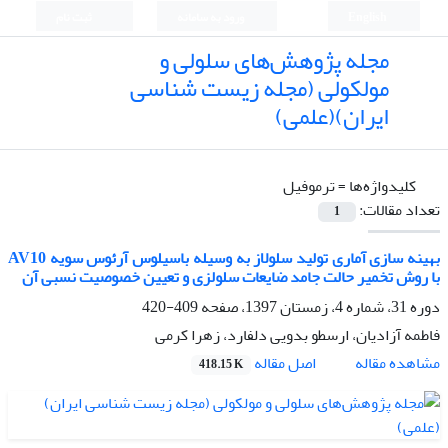
English
ورود به سامانه
ثبت نام
مجله پژوهش‌های سلولی و
مولکولی (مجله زیست شناسی
ایران)(علمی)
کلیدواژه‌ها =
ترموفیل
تعداد مقالات:
1
بهینه سازی آماری تولید سلولاز به وسیله باسیلوس آرئوس سویه AV10
با روش تخمیر حالت جامد ضایعات سلولزی و تعیین خصوصیت نسبی آن
دوره 31، شماره 4، زمستان 1397، صفحه
409-420
فاطمه آزادیان، ارسطو بدویی دلفارد، زهرا کرمی
اصل مقاله
مشاهده مقاله
418.15 K