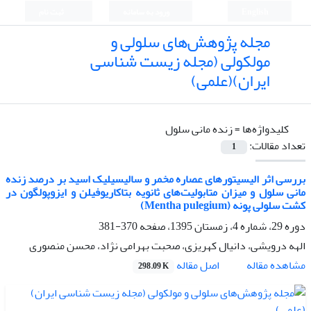
English
ورود به سامانه
ثبت نام
مجله پژوهش‌های سلولی و
مولکولی (مجله زیست شناسی
ایران)(علمی)
کلیدواژه‌ها =
زنده مانی سلول
تعداد مقالات:
1
بررسی اثر الیسیتورهای عصاره مخمر و سالیسیلیک اسید بر درصد زنده
مانی سلول و میزان متابولیت‌های ثانویه بتاکاریوفیلن و ایزوپولگون در
کشت سلولی پونه (Mentha pulegium)
دوره 29، شماره 4، زمستان 1395، صفحه
370-381
الهه درویشی، دانیال کهریزی، صحبت بهرامی نژاد، محسن منصوری
اصل مقاله
مشاهده مقاله
298.09 K