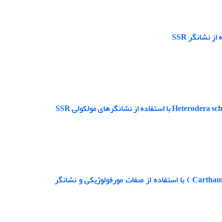
ارزیابی تنوع ژنتیکی توده های ایرانی و ژنوتیپ های خارجی گلرنگ(Carthamus tinctorius ) با استفاده از صفات مورفولوژیکی و نشانگر