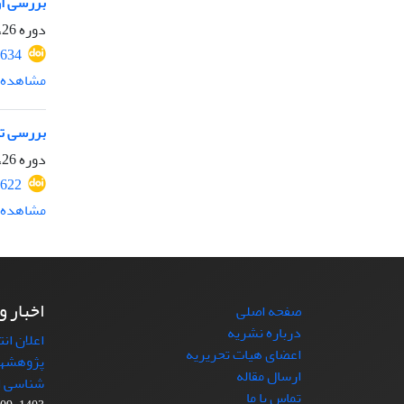
بررسی ارتباط بین
دوره 26، شماره 3، پاییز 1392، صفحه
634
مشاهده م
بررسی تنوع ورا
دوره 26، شماره 2، تابستان 1392، صفحه
622
مشاهده م
اخبار و
صفحه اصلی
درباره نشریه
اعلان ان
اعضای هیات تحریریه
پژوهشها
ارسال مقاله
شناسی ایران)،
تماس با ما