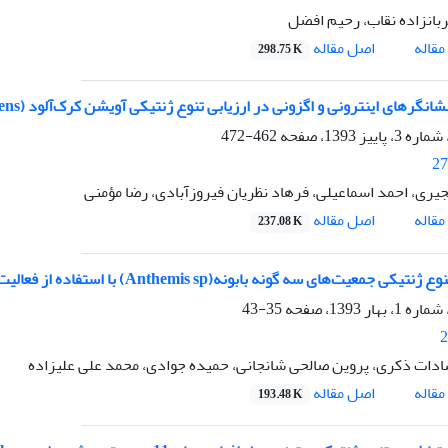
بانزاده نقاب، رحیم افضل
اصل مقاله
قاله
298.75 K
نگرهای اینترونی و اگزونی در ارزیابی تنوع ژنتیکی آویشن کرک‌آلود (Thymus pubescens)
462-472
27
جیری، احمد اسماعیلی، فرهاد نظریان فیروزآبادی، رضا مؤمنی
اصل مقاله
قاله
237.08 K
 جمعیت‌های سه گونه بابونه(Anthemis sp) با استفاده از فعالیت آنزیمی پراکسیداز
35-43
2
ادات ذکری، پروین صالحی شانجانی، حمیده جوادی، محمد علی علیزاده
اصل مقاله
قاله
193.48 K