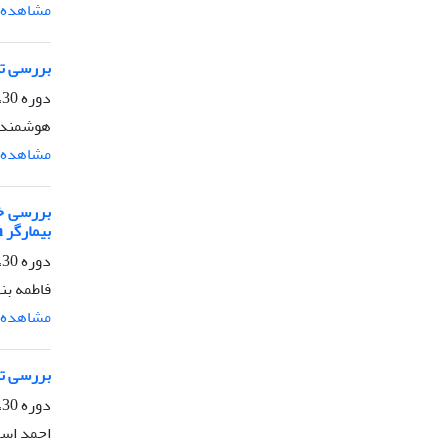
مشاهده م
بررسی تنوع ژنتیکی 
دوره 30، شماره 4، زمستان 1396، صفحه
هوشمند ص
مشاهده م
بررسی خا
بیمارگر Sclerotinia sclerotiorum
دوره 30، شماره 3، پاییز 1396، صفحه
فاطمه بن
مشاهده م
بررسی تن
دوره 30، شماره 2، تابستان 1396، صفحه
احمد اسم