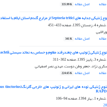
اصل مقاله
قاله
335.99 K
ی Septoria tritici از مزارع گندم استان ایلام با استفاده از نشانگر SSR
433-451
راللهی
اصل مقاله
قاله
341 K
نتیکی ژنوتیپ های چغندرقند مقاوم و حساس به نماتد سیستی Heterodera schachtii با استفاده از نشانگرهای مولکولی SSR
302-311
سکری نژاد، جعفر وطن دوست، مهدی نصر اصفهانی
اصل مقاله
قاله
224.65 K
94-106
28