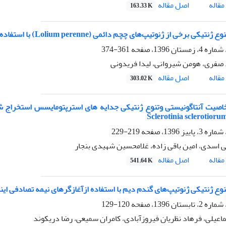
اصل مقاله
قاله
163.33 K
برخی از ژنوتیپ‌های چچم دائمی (Lolium perenne) با استفاده از نشانگرهای مولکولی و بیوشیمیایی
361-374
فری، هومن شیروانی، لیدا فریدونی
اصل مقاله
قاله
303.02 K
صیت آنتاگونیستی وتنوع ژنتیکی جدایه های استرپتومایسس استخراج شد
219-229
ی اسدی، امین باقی زاده، غلامحسین شهیدی بنجار
اصل مقاله
قاله
541.64 K
وع ژنتیکی ژنوتیپ‌های گندم دیم با استفاده ازآغازگرهای نیمه تصادفی ای
120-129
اعیلی، فرهاد نظریان فیروزآبادی، کامران سمیعی، رضا دریکوند