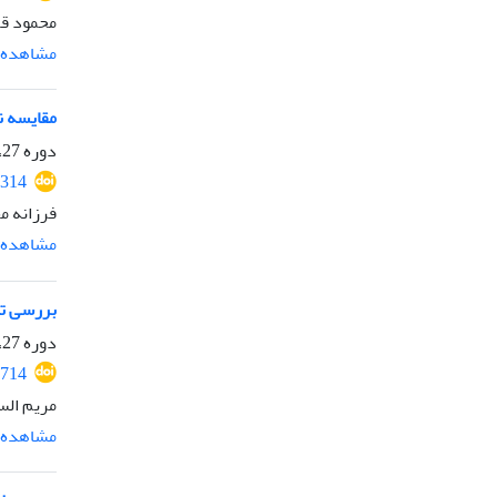
محمود قر
مشاهده م
مقایسه نشا
دوره 27، شماره 3، پاییز 1393، صفحه
314
فرزانه م
مشاهده م
بررسی تنوع ژنتیکی
دوره 27، شماره 1، بهار 1393، صفحه
714
مریم الس
مشاهده م