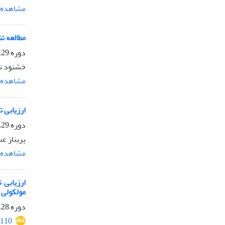
مشاهده م
مطالعه تنوع ژنتیکی جدایه ها
دوره 29، شماره 4، زمستان 1395، صفحه
خشنود نو
مشاهده م
ارزیابی تنوع ژ
دوره 29، شماره 3، پاییز 1395، صفحه
پریناز ع
مشاهده م
مولکولی RAPD
دوره 28، شماره 1، بهار 1394، صفحه
110