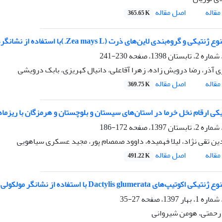
اصل مقاله
قاله
365.65 K
یکی و گروه‌بندی لاین‌های ذرت (Zea mays L.)با استفاده از نشانگرهای ISSR
230-241
ی آذر، رضا درویش زاده، زهرا آقاعلی، دانیال کهریزی، بابک درویشی
اصل مقاله
قاله
369.75 K
یکی ارقام نخل خرما در استان‌های‌ سیستان و بلوچستان و هرمزگان با ریزماه
172-186
ین تقی نژاد، لیلا فهمیده، داوود صمصام پور، مجید عسکری سیاهویی
اصل مقاله
قاله
491.22 K
یپ‌های Dactylis glumerata با استفاده از نشانگر مولکولی ISSR
27-35
حمتی، هومن شیروانی