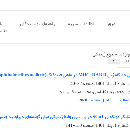
مرور
اطلاعات نشریه
راهنمای نویسندگان
ارسا
مقاله
اژه‌ها =
تنوع ژنتیکی
الات:
21
توفاگ (Hypophthalmicthys molitrix) تکثیرشده به روش نیمه طبیعی
32-40
فی، محمدرضا کلباسی، مجید صادقی زاده
اصل مقاله
قاله
702 K
 روابط ژنتیکی میان گونه‌های دیپلوئید جنس Aegilops و Triticum
130-141