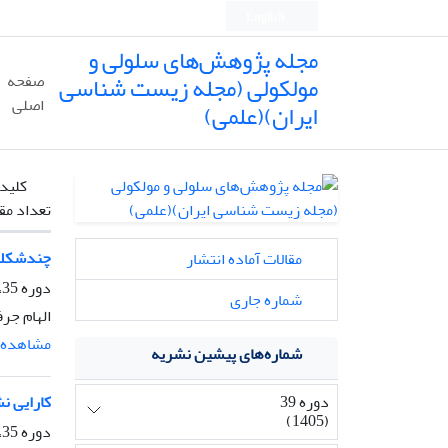
English
مجله پژوهش‌های سلولی و
مولکولی (مجله زیست شناسی
صفحه
اصلی
ایران)(علمی)
کلیدو
تعداد مق
چندشکلی جایگاه ژنی MHC-DAB II در ماهی فی
مقالات آماده انتشار
دوره 35، شماره 1، بهار 1401، صفحه
شماره جاری
الهام جر
مشاهده م
شماره‌های پیشین نشریه
دوره 39
کارایی نشانگر مولکولی SCoT در بررسی
(1405)
دوره 35، شماره 1، بهار 1401، صفحه