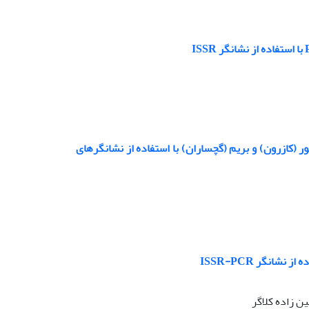
Garra rufa (Hec) در رودخانه های شاهپور (کازرون) و بریم (گچساران) با استفاده از نشانگرهای
 زاده کلاگر