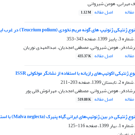
 مهرابی، هومن شیروانی
اصل مقاله
قاله
1.12 M
ژنوتیپ های گونه مریم نخودی (Teucrium polium) در غرب ایران با استفاده از نشانگر مولکولی SCoT
343-353
ادفر، هومن شیروانی، مصطفی امجدیان، عبدالمهدی نوریان
اصل مقاله
قاله
435.37 K
وع ژنتیکی اکوتیپ‌های رازیانه با استفاده از نشانگر مولکولی ISSR
203-211
ادفر، هومن شیروانی، مصطفی امجدیان، مهرانوش قلی پور
اصل مقاله
قاله
519.88 K
 در بین ژنوتیپ‌های ایرانی گیاه پنیرک (Malva neglecta) با استفاده از کدون‌های آغاز هدف واقع شده (SCoT)
116-125
ی نوریان