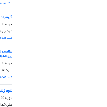
مشاهده م
گروه‌بندی و ار
دوره 30، شماره 2، تابستان 1396، صفحه
مهدی رم
مشاهده م
ریزماهوا
دوره 30، شماره 1، بهار 1396، صفحه
سید علی 
مشاهده م
تنوع ژنتیکی سیب شرقی (is Uglitz
دوره 29، شماره 4، زمستان 1395، صفحه
علی خداد