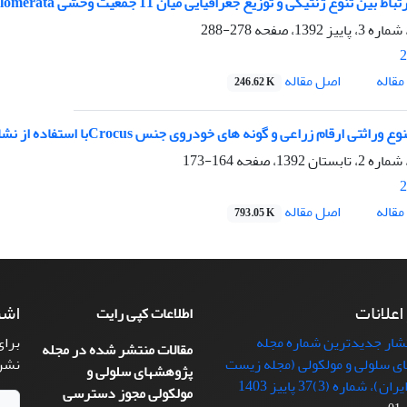
 تنوع ژنتیکی و توزیع جغرافیایی میان 11 جمعیت وحشی Dactylis glomerata توسط پروتئینهای کل
278-288
2
اصل مقاله
قاله
246.62 K
ثتی ارقام زراعی و گونه های خودروی جنس Crocusبا استفاده از نشانگر ISSR در ایران
164-173
2
اصل مقاله
قاله
793.05 K
 اعلانات
اشت
اطلاعات کپی رایت
تشار جدیدترین شماره مجله
برای
مقالات منتشر شده در مجله
ی سلولی و مولکولی (مجله زیست
نشر
پژوهشهای سلولی و
 شماره (3)37 پاییز 1403
مولکولی مجوز دسترسی