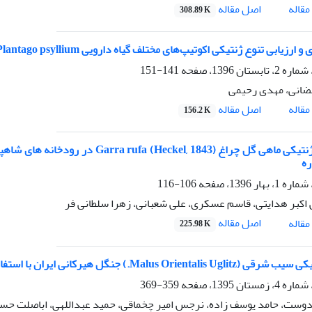
اصل مقاله
قاله
308.89 K
زیابی تنوع ژنتیکی اکوتیپ‌های مختلف گیاه دارویی Plantago psyllium با استفاده از نشانگر ISSR
141-151
ضانی، مهدی رحیمی
اصل مقاله
قاله
156.2 K
مقایسه ژنتیکی ماهی گل چراغ kel, 1843
ره
106-116
اکبر هدایتی، قاسم عسکری، علی شعبانی، زهرا سلطانی فر
اصل مقاله
قاله
225.98 K
Malus Oriental.) جنگل هیرکانی ایران با استفاده از نشانگر ISSR-PCR
359-369
وست، حامد یوسف زاده، نرجس امیر چخماقی، حمید عبداللهی، اباصلت حسین