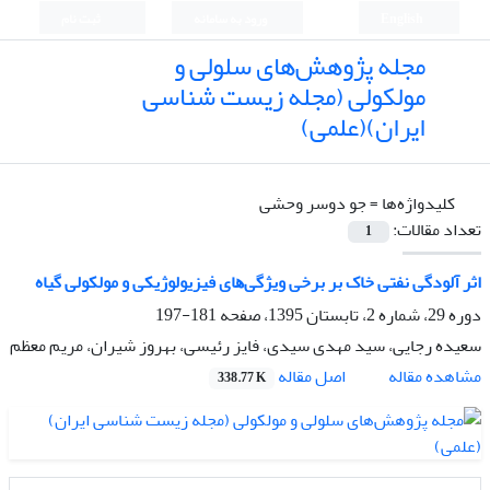
English
ورود به سامانه
ثبت نام
مجله پژوهش‌های سلولی و
مولکولی (مجله زیست شناسی
ایران)(علمی)
کلیدواژه‌ها =
جو دوسر وحشی
تعداد مقالات:
1
اثر آلودگی نفتی خاک بر برخی ویژگیﻫﺎی فیزیولوژیکی و مولکولی گیاه
دوره 29، شماره 2، تابستان 1395، صفحه
181-197
سعیده رجایی، سید مهدی سیدی، فایز رئیسی، بهروز شیران، مریم معظم
اصل مقاله
مشاهده مقاله
338.77 K