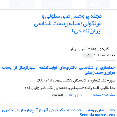
English
ورود به سامانه
ثبت نام
مجله پژوهش‌های سلولی و
مولکولی (مجله زیست شناسی
ایران)(علمی)
کلیدواژه‌ها =
آسپاراژیناز
تعداد مقالات:
2
جداسازی و شناسایی باکتری‌های تولیدکننده آسپاراژیناز از پساب
فراوری سیب‌زمینی
دوره 33، شماره 2، تابستان 1399، صفحه
249-260
ندا نقابی، الهه زاده حسینقلی، محمد پاژنگ، نادر چاپارزاده
اصل مقاله
مشاهده مقاله
294.54 K
خالص سازی وتعیین خصوصیات کینتیکی آنزیم آسپاراژیناز در باکتری
Serratia marcescens