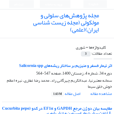
English
ورود به سامانه
ثبت نام
مجله پژوهش‌های سلولی و
مولکولی (مجله زیست شناسی
ایران)(علمی)
کلیدواژه‌ها =
شوری
تعداد مقالات:
3
اثر تیمار فسفر و منیزیم بر ساختار ریشه‌های Salicornia spp
دوره 34، شماره 4، زمستان 1400، صفحه
547-564
سمانه معتبرنیا، عبدالکریم چهرگانی راد، محمد رضا غفاری، نیره اعظم
خوش خلق سیما
اصل مقاله
مشاهده مقاله
1.63 M
مقایسه بیان دو ژن مرجع GAPDH و EF1α در کدو (Cucurbita pepo
L.) تحت پیش تیمار اسپرمین و تنش شوری