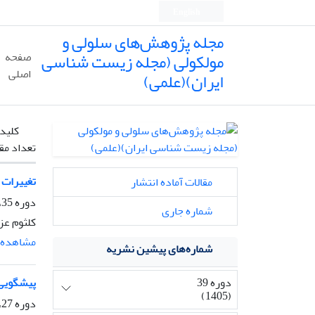
English
مجله پژوهش‌های سلولی و
مولکولی (مجله زیست شناسی
صفحه
اصلی
ایران)(علمی)
کلیدو
تعداد مق
تغییرات 
مقالات آماده انتشار
دوره 35، شماره 3، پاییز 1401، صفحه
شماره جاری
کلثوم عز
مشاهده م
شماره‌های پیشین نشریه
دوره 39
پیشگویی دقیق ساخ
(1405)
دوره 27، شماره 3، پاییز 1393، صفحه