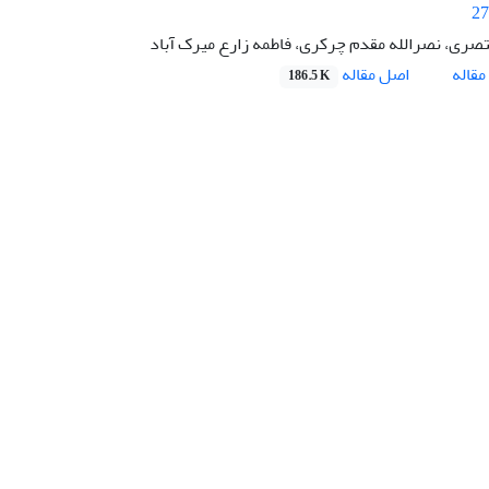
27
تصری، نصرالله مقدم چرکری، فاطمه زارع میرک آباد
اصل مقاله
قاله
186.5 K