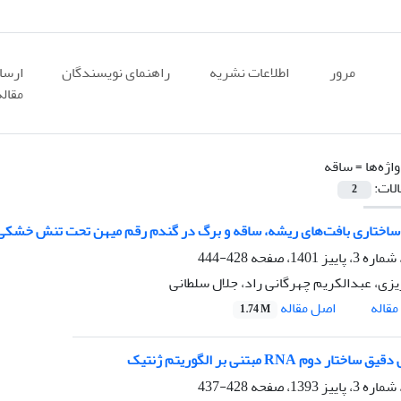
مرور
اطلاعات نشریه
راهنمای نویسندگان
ارسا
مقاله
اژه‌ها =
ساقه
الات:
2
ساختاری بافت‌های ریشه، ساقه و برگ در گندم رقم میهن تحت تنش خشکی
428-444
یزی، عبدالکریم چهرگانی راد، جلال سلطانی
اصل مقاله
قاله
1.74 M
تار دوم RNA مبتنی بر الگوریتم ژنتیک
428-437