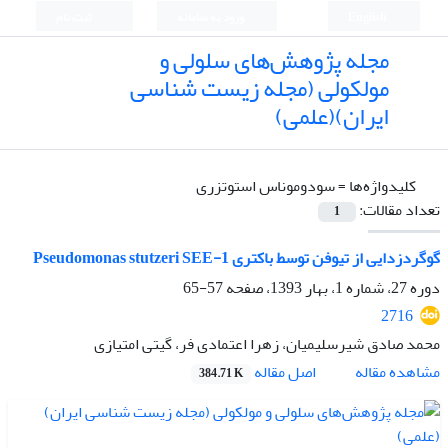
English
ورود به سامانه
ثبت نام
مجله پژوهش‌های سلولی و
مولکولی (مجله زیست شناسی
ایران)(علمی)
کلیدواژه‌ها =
سودوموناس استوتزری
تعداد مقالات:
1
گوگردزدایی از تیوفن توسط باکتری Pseudomonas stutzeri SEE-1
دوره 27، شماره 1، بهار 1393، صفحه
57-65
2716
محمد صادق شیرسلیمیان، زهرا اعتمادی فر، گیتی امتیازی
اصل مقاله
مشاهده مقاله
384.71 K