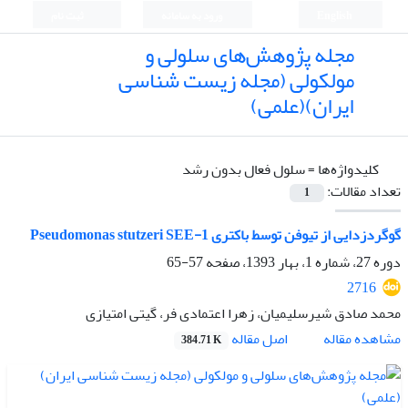
English
ورود به سامانه
ثبت نام
مجله پژوهش‌های سلولی و
مولکولی (مجله زیست شناسی
ایران)(علمی)
کلیدواژه‌ها =
سلول فعال بدون رشد
تعداد مقالات:
1
گوگردزدایی از تیوفن توسط باکتری Pseudomonas stutzeri SEE-1
دوره 27، شماره 1، بهار 1393، صفحه
57-65
2716
محمد صادق شیرسلیمیان، زهرا اعتمادی فر، گیتی امتیازی
اصل مقاله
مشاهده مقاله
384.71 K