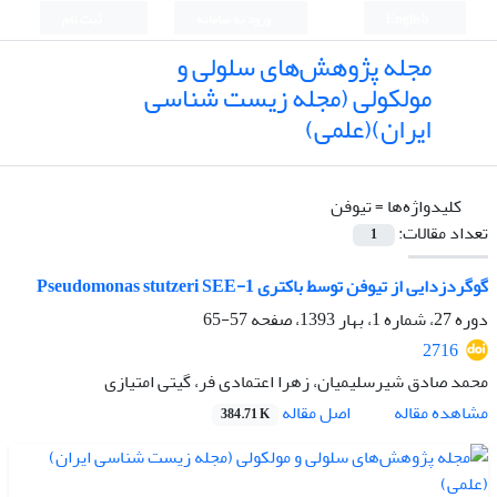
English
ورود به سامانه
ثبت نام
مجله پژوهش‌های سلولی و
مولکولی (مجله زیست شناسی
ایران)(علمی)
کلیدواژه‌ها =
تیوفن
تعداد مقالات:
1
گوگردزدایی از تیوفن توسط باکتری Pseudomonas stutzeri SEE-1
دوره 27، شماره 1، بهار 1393، صفحه
57-65
2716
محمد صادق شیرسلیمیان، زهرا اعتمادی فر، گیتی امتیازی
اصل مقاله
مشاهده مقاله
384.71 K