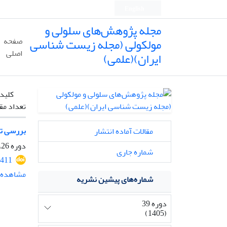
English
مجله پژوهش‌های سلولی و
مولکولی (مجله زیست شناسی
صفحه
اصلی
ایران)(علمی)
کلیدو
تعداد مق
بررسی تن
مقالات آماده انتشار
دوره 26، شماره 4، زمستان 1392، صفحه
شماره جاری
411
مشاهده م
شماره‌های پیشین نشریه
دوره 39
(1405)