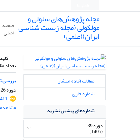
English
مجله پژوهش‌های سلولی و
مولکولی (مجله زیست شناسی
صفحه
اصلی
ایران)(علمی)
کلیدو
تعداد مق
بررسی تن
مقالات آماده انتشار
دوره 26، شماره 4، زمستان 1392، صفحه
شماره جاری
411
مشاهده م
شماره‌های پیشین نشریه
دوره 39
(1405)