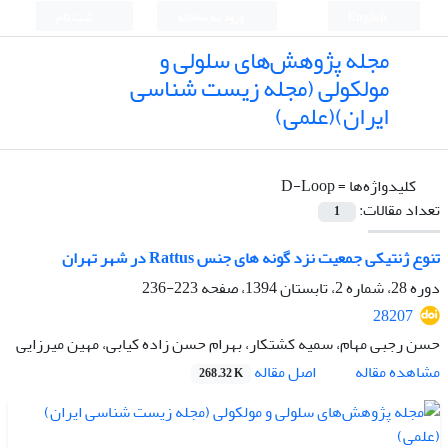
English
ورود به سامانه
ثبت نام
مجله پژوهش‌های سلولی و
مولکولی (مجله زیست شناسی
ایران)(علمی)
کلیدواژه‌ها =
D-Loop
تعداد مقالات:
1
تنوع ژنتیکی جمعیت نزد گونه های جنس Rattus در شهر تهران
دوره 28، شماره 2، تابستان 1394، صفحه
223-236
28207
حسن رجبی مهام، سمیه کشتکار، بهرام حسن زاده کیابی، مهین میرزایی
اصل مقاله
مشاهده مقاله
268.32 K