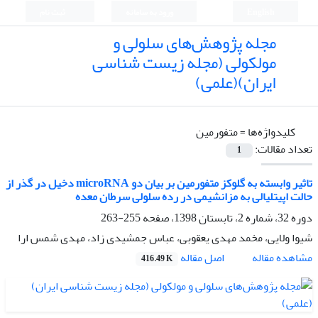
English
ورود به سامانه
ثبت نام
مجله پژوهش‌های سلولی و
مولکولی (مجله زیست شناسی
ایران)(علمی)
کلیدواژه‌ها =
متفورمین
تعداد مقالات:
1
تاثیر وابسته به گلوکز متفورمین بر بیان دو microRNA دخیل در گذر از
حالت اپیتلیالی به مزانشیمی در رده سلولی سرطان معده
دوره 32، شماره 2، تابستان 1398، صفحه
255-263
شیوا ولایی، مخمد مهدی یعقوبی، عباس جمشیدی زاد، مهدی شمس ارا
اصل مقاله
مشاهده مقاله
416.49 K