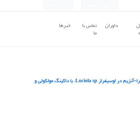
ورود به سامانه
ثبت نام
ل
داوران
تماس با
خبرها
ما
ارزیابی فولدینگ RNA، روابط تکاملی، و مدل‌سازی مولکولی برهمکنش‌های سوبسترا-آنزیم در لوسیفراز Luciola sp. با داکینگ مولکولی و