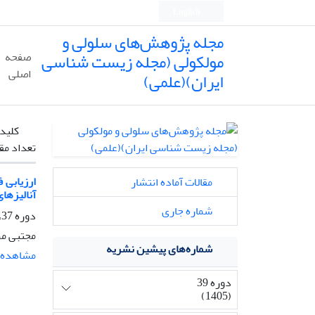
English
مجله پژوهش‌های سلولی و
مولکولی (مجله زیست شناسی
صفحه
اصلی
ایران)(علمی)
کلیدو
تعداد مق
مقالات آماده انتشار
آنالیزهای
شماره جاری
دوره 37، شماره 4، زمستان 1403، صفحه
مجتبی مر
شماره‌های پیشین نشریه
مشاهده م
دوره 39
(1405)