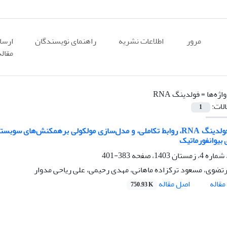
مرور
اطلاعات نشریه
راهنمای نویسندگان
ارسا
مقاله
اژه‌ها =
فولدینگ RNA
الات:
1
 بیوانفورماتیک
383-401
تضوی، مسعود ترکزاده ماهانی، مهدی رحیمی، علی ریاحی مدوار
اصل مقاله
قاله
750.93 K