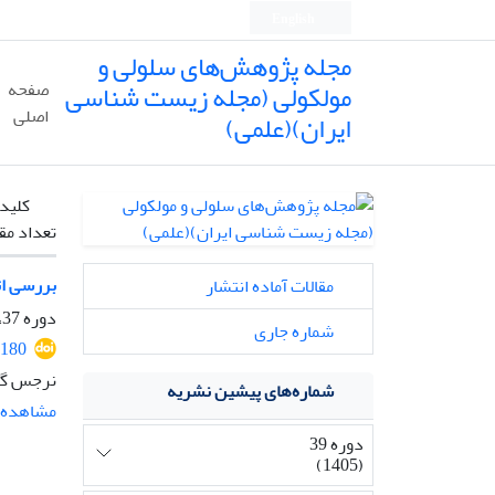
English
مجله پژوهش‌های سلولی و
مولکولی (مجله زیست شناسی
صفحه
اصلی
ایران)(علمی)
کلیدو
تعداد مق
بررسی اث
مقالات آماده انتشار
دوره 37، شماره 1، بهار 1403، صفحه
شماره جاری
2180
نرجس گن
شماره‌های پیشین نشریه
مشاهده م
دوره 39
(1405)