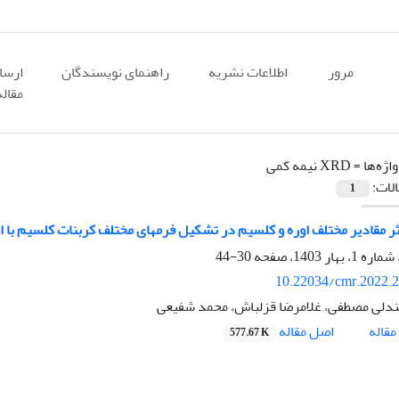
مرور
اطلاعات نشریه
راهنمای نویسندگان
ارسا
مقاله
اژه‌ها =
XRD نیمه کمی
الات:
1
ر مقادیر مختلف اوره و کلسیم در تشکیل فرمهای مختلف کربنات کلسیم با ا
30-44
10.22034/cmr.2022.
دلی مصطفی، غلامرضا قزلباش، محمد شفیعی
اصل مقاله
قاله
577.67 K