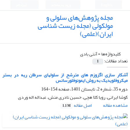
English
ورود به سامانه
ثبت نام
مجله پژوهش‌های سلولی و
مولکولی (مجله زیست شناسی
ایران)(علمی)
کلیدواژه‌ها =
آنتی بادی
تعداد مقالات:
1
آشکار سازی اگزوزم های مترشح از سلولهای سرطان ریه در بستر
میکروفلویدیک به روش ایمونوفلورسانس
دوره 35، شماره 2، تابستان 1401، صفحه
154-164
کوشا ایرانی، رویا کلا هچی، حسین نادری منش، عبداله اله وردی
اصل مقاله
مشاهده مقاله
1.1 M