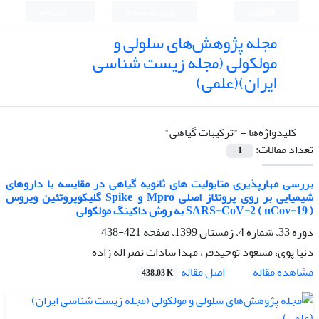
English
ورود به سامانه
ثبت نام
مجله پژوهش‌های سلولی و
مولکولی (مجله زیست شناسی
ایران)(علمی)
کلیدواژه‌ها =
"ترکیبات گیاهی"
تعداد مقالات:
1
بررسی مهارپذیری متابولیت های ثانویه گیاهی در مقایسه با داروهای
شیمیایی بر روی پروتئاز اصلی Mpro و Spike گلیکوپروتئین ویروس
SARS-CoV-2 ( nCov-19 ) به روش داکینگ مولکولی
دوره 33، شماره 4، زمستان 1399، صفحه
421-438
دنیا پوی، مسعود توحیدفر، مهدا سادات نصراله زاده
اصل مقاله
مشاهده مقاله
438.03 K