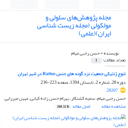
English
ورود به سامانه
ثبت نام
مجله پژوهش‌های سلولی و
مولکولی (مجله زیست شناسی
ایران)(علمی)
نویسنده =
حسن رجبی مهام
تعداد مقالات:
1
تنوع ژنتیکی جمعیت نزد گونه های جنس Rattus در شهر تهران
دوره 28، شماره 2، تابستان 1394، صفحه
223-236
28207
حسن رجبی مهام، سمیه کشتکار، بهرام حسن زاده کیابی، مهین میرزایی
اصل مقاله
مشاهده مقاله
268.32 K