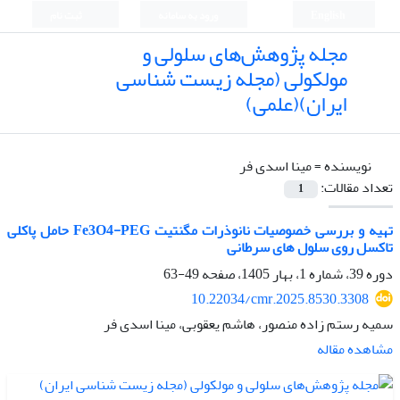
English
ورود به سامانه
ثبت نام
مجله پژوهش‌های سلولی و
مولکولی (مجله زیست شناسی
ایران)(علمی)
نویسنده =
مینا اسدی فر
تعداد مقالات:
1
تهیه و بررسی خصوصیات نانوذرات مگنتیت Fe3O4-PEG حامل پاکلی
تاکسل روی سلول های سرطانی
دوره 39، شماره 1، بهار 1405، صفحه
49-63
10.22034/cmr.2025.8530.3308
سمیه رستم زاده منصور، هاشم یعقوبی، مینا اسدی فر
مشاهده مقاله