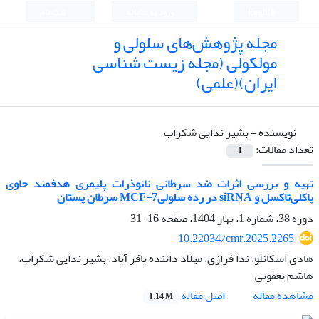
English
ورود به سامانه
ثبت نام
مجله پژوهش‌های سلولی و
مولکولی (مجله زیست شناسی
ایران)(علمی)
نویسنده =
بشیر ندایی شکراب
تعداد مقالات:
1
تهیه و بررسی اثرات ضد سرطانی نانوذرات پلیمری هدفمند حاوی
پاکلی‌تاکسل و siRNA در رده سلولیMCF-7 سرطان پستان
دوره 38، شماره 1، بهار 1404، صفحه
16-31
10.22034/cmr.2025.2265
هادی اسکانلو، ندا فرازی، میلاد داننده باقر آباد، بشیر ندایی شکراب،
هاشم یعقوبی
اصل مقاله
مشاهده مقاله
1.14 M