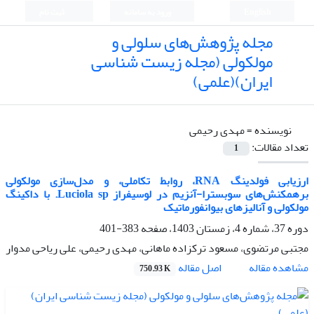
English
ورود به سامانه
ثبت نام
مجله پژوهش‌های سلولی و
مولکولی (مجله زیست شناسی
ایران)(علمی)
نویسنده =
مهدی رحیمی
تعداد مقالات:
1
ارزیابی فولدینگ RNA، روابط تکاملی، و مدل‌سازی مولکولی
برهمکنش‌های سوبسترا-آنزیم در لوسیفراز Luciola sp. با داکینگ
مولکولی و آنالیزهای بیوانفورماتیک
دوره 37، شماره 4، زمستان 1403، صفحه
383-401
مجتبی مرتضوی، مسعود ترکزاده ماهانی، مهدی رحیمی، علی ریاحی مدوار
اصل مقاله
مشاهده مقاله
750.93 K