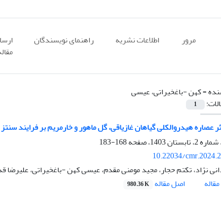
مرور
اطلاعات نشریه
راهنمای نویسندگان
ارسا
مقاله
نده =
کهن -باغخیراتی، عیسی
الات:
1
ر عصاره هیدروالکلی گیاهان غازیاقی، گل ماهور و خارمریم بر فرایند سنتز 
168-183
10.22034/cmr.2024.
انی نژاد، تکتم حجار، مجید مومنی مقدم، عیسی کهن -باغخیراتی، علیرضا ق
اصل مقاله
قاله
980.36 K