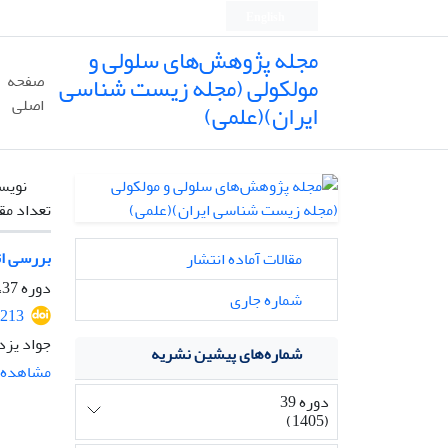
English
مجله پژوهش‌های سلولی و
مولکولی (مجله زیست شناسی
صفحه
اصلی
ایران)(علمی)
نویس
تعداد مق
بررسی اث
مقالات آماده انتشار
دوره 37، شماره 2، تابستان 1403، صفحه
شماره جاری
2213
جواد یزد
شماره‌های پیشین نشریه
مشاهده م
دوره 39
(1405)